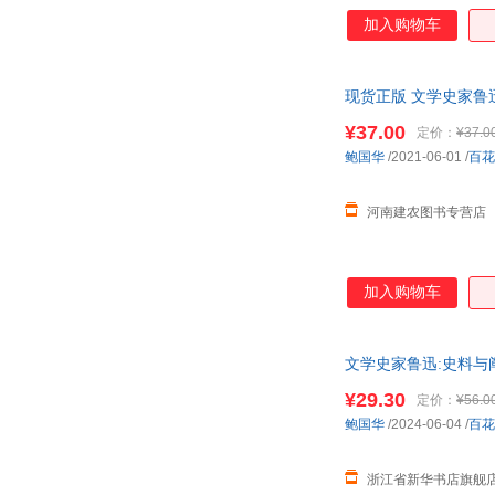
加入购物车
现货正版 文学史家鲁
¥37.00
定价：
¥37.0
鲍国华
/2021-06-01
/
百花
河南建农图书专营店
加入购物车
文学史家鲁迅:史料
谨
¥29.30
定价：
¥56.0
鲍国华
/2024-06-04
/
百花
浙江省新华书店旗舰