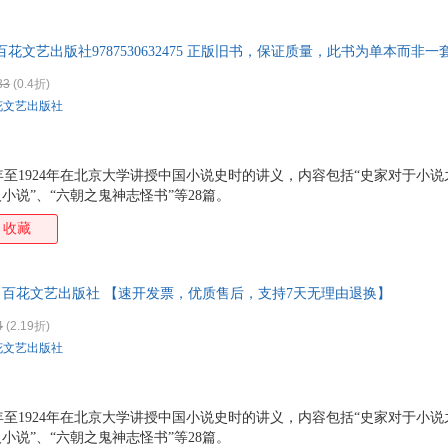
特卖
预售
入驻商家
箱包皮
手表饰
百花文艺出版社9787530632475 正版旧书，保证质量，此书为单本而非
运动户
33
(0.4折)
汽车用
花文艺出版社
食品
手机通
数码影
0年至1924年在北京大学讲授中国小说史时的讲义，内容包括“史家对于小说
电脑办
小说”、“六朝之鬼神志怪书”等28篇。
大家电
收藏
家用电
著 百花文艺出版社 【速开发票，优质售后，支持7天无理由退换】
4
(2.19折)
花文艺出版社
0年至1924年在北京大学讲授中国小说史时的讲义，内容包括“史家对于小说
小说”、“六朝之鬼神志怪书”等28篇。