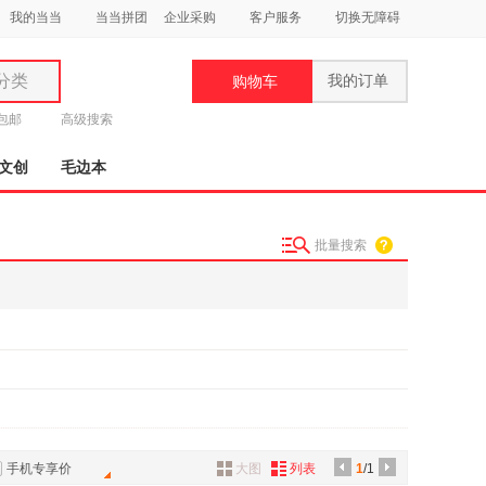
我的当当
当当拼团
企业采购
客户服务
切换无障碍
分类
我的订单
购物车
类
元包邮
高级搜索
文创
毛边本
批量搜索
妆
品
饰
鞋
用
饰
手机专享价
大图
列表
1
/1