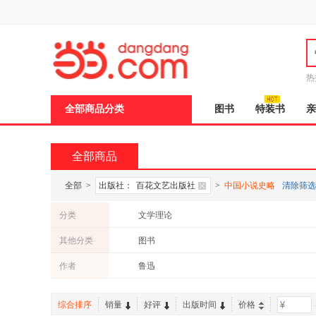
新
窗
口
打
开
无
障
热
碍
说
全部商品分类
图书
特装书
亲
明
页
面,
按
全部商品
Ctrl
加
波
全部
>
出版社：
百花文艺出版社
>
中国小说史略
清除筛选
浪
键
分类
文学理论
打
开
其他分类
图书
导
盲
作者
鲁迅
模
式
综合排序
销量
好评
出版时间
价格
-