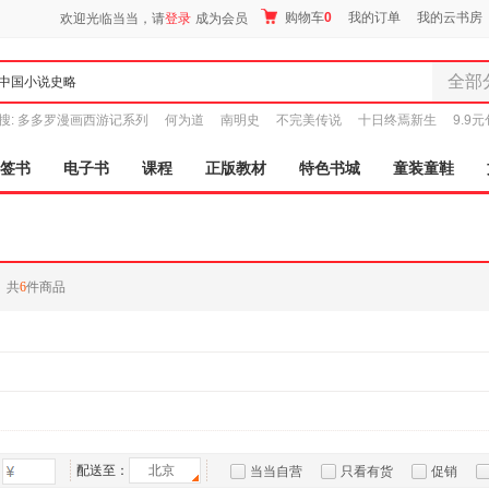
购物车
0
我的订单
我的云书房
欢迎光临当当，请
登录
成为会员
全部
全部分
搜:
多多罗漫画西游记系列
何为道
南明史
不完美传说
十日终焉新生
9.9
尾品汇
图书
签书
电子书
课程
正版教材
特色书城
童装童鞋
电子书
音像
影视
时尚美
共
6
件商品
母婴用
玩具
孕婴服
童装童
家居日
家具装
服装
配送至：
北京
当当自营
只看有货
促销
鞋