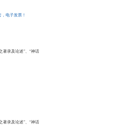
具
品
一套，电子发票！
外
品
讯
音
之著录及论述”、“神话
公
器
之著录及论述”、“神话