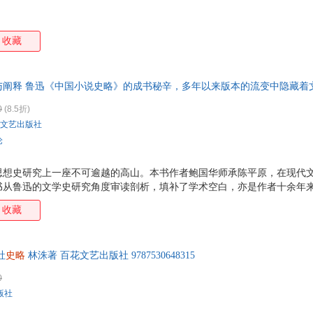
收藏
与阐释 鲁迅《中国小说史略》的成书秘辛，多年以来版本的流变中隐藏着
章与药及酒之关系》及其周边
0
(8.5折)
文艺出版社
论
思想史研究上一座不可逾越的高山。本书作者鲍国华师承陈平原，在现代
书从鲁迅的文学史研究角度审读剖析，填补了学术空白，亦是作者十余年
中国小说史略》各版本的出版、校勘等历史资料的研究，以及鲁迅本人对
收藏
视角在鲁迅研究领域是该领域的学术新前沿。
社
史略
林洙著 百花文艺出版社 9787530648315
0
版社