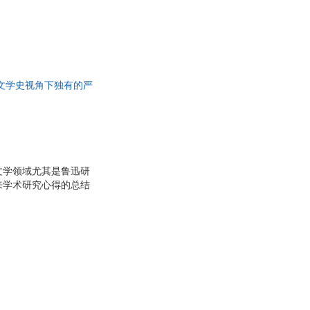
文学史视角下独有的严
文学领域尤其是鲁迅研
来学术研究心得的总结
于文学史研究方面的态