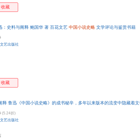
收藏
迅：史料与阐释 鲍国华 著 百花文艺
中国小说史略
文学评论与鉴赏书籍
0
文艺出版社
收藏
与阐释 鲁迅《中国小说史略》的成书秘辛，多年以来版本的流变中隐藏着
0
(5.24折)
文艺出版社
店