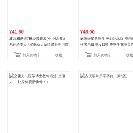
¥41.60
¥48.00
波西和皮普7册经典套装(小小聪明豆
病隙碎笔史铁生 光影纪念版 书内
系列绘本)0-4岁低幼启蒙情绪管理习惯
作者亲摄照片12幅 史铁生充满灵
养成绘本，引导宝宝认识接纳情绪培
辉的生命笔记 当当自营图书
加入购物车
收藏
加入购物车
收藏
养好品质，发现快