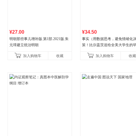
¥27.00
¥34.50
明朝那些事儿增补版.第1部.2021版.朱
事实（用数据思考，避免情绪化
元璋建立统治明朝
策！比尔盖茨送给全美大学生的
礼物！比尔盖茨逢人就推荐的热
加入购物车
收藏
加入购物车
收藏
书！）读客经管文库