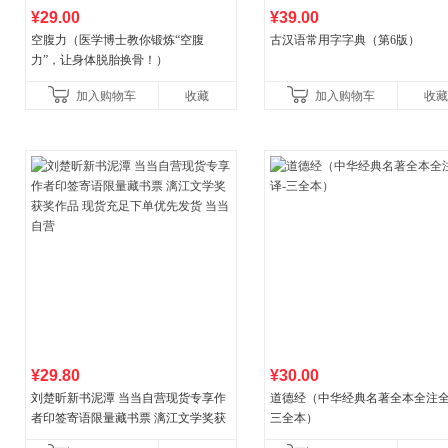
¥29.00
¥39.00
空腹力（医学博士教你锻炼“空腹
古汉语常用字字典（第6版）
力”，让身体脱胎换骨！）
加入购物车
收藏
加入购物车
收藏
¥29.80
¥30.00
刘楚昕新书泥潭 当当自营现货专享作
道德经（中华经典名著全本全注全
者印签寄语限量藏书票 漓江文学奖获
三全本）
奖作品 现货充足下单优先发货 当当自