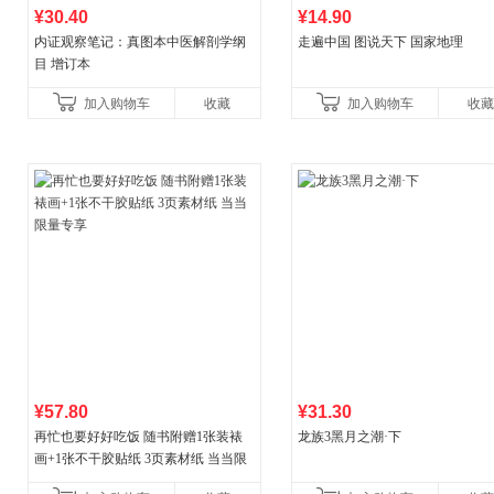
¥30.40
¥14.90
内证观察笔记：真图本中医解剖学纲
走遍中国 图说天下 国家地理
目 增订本
加入购物车
收藏
加入购物车
收藏
¥57.80
¥31.30
再忙也要好好吃饭 随书附赠1张装裱
龙族3黑月之潮·下
画+1张不干胶贴纸 3页素材纸 当当限
量专享