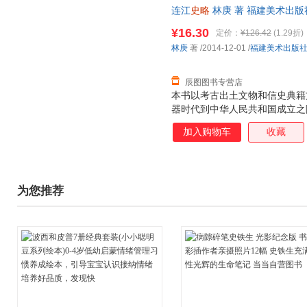
连江
史略
林庚 著 福建美术出
退换】
¥16.30
定价：
¥126.42
(1.29折)
林庚
著
/2014-12-01
/
福建美术出版
辰图图书专营店
本书以考古出土文物和信史典籍
器时代到中华人民共和国成立之
色，彰显了历史的沧桑、文化的
加入购物车
收藏
读者对连江的了解。
为您推荐