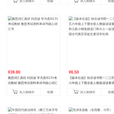
加入购物车
收藏
加入购物车
收藏
¥39.80
¥6.50
雅思词汇真经 刘洪波 学为贵IELTS考
【版本任选】快乐读书吧一二三
试教材 雅思考试资料单词书核心词汇
六年级上下册全套人教版读读童
书
儿歌小鲤鱼跳龙门和大人一起读
加入购物车
收藏
加入购物车
收藏
古代寓言安徒生童话学生阅