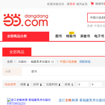
新
购物车
欢迎光临当当，请
登录
成为会员
窗
口
打
开
无
障
热搜:
中国文
碍
者从不说谎
说
全部商品分类
图书
特装书
亲签书
电子书
明
页
面,
按
全部商品
Ctrl
加
波
全部
>
出版社：
福建美术出版社
>
中国小说史略
清除筛选
浪
键
分类
图书
打
开
导
综合排序
销量
好评
出版时间
价格
-
盲
模
式
连江
史略
林庚 著福建美术出版社9
为单本而非一套，电子发票！