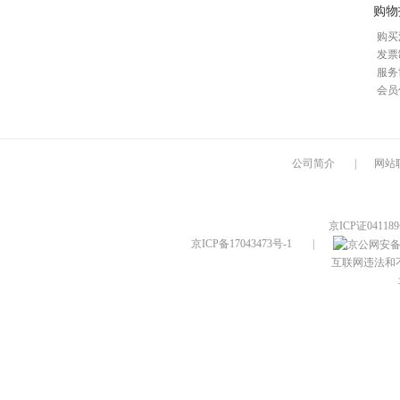
购物
购买
发票
服务
会员
公司简介
|
网站
京ICP证04118
京ICP备17043473号-1
|
互联网违法和不良