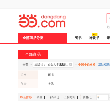
新
窗
口
打
开
无
障
热
碍
说
说
全部商品分类
图书
特装书
亲
明
页
面,
按
全部商品
Ctrl
加
波
全部
>
出版社：
汕头大学出版社
>
中国小说史略
清除筛选
浪
键
分类
图书
打
开
作者
鲁迅
导
盲
模
综合排序
销量
好评
出版时间
价格
-
式