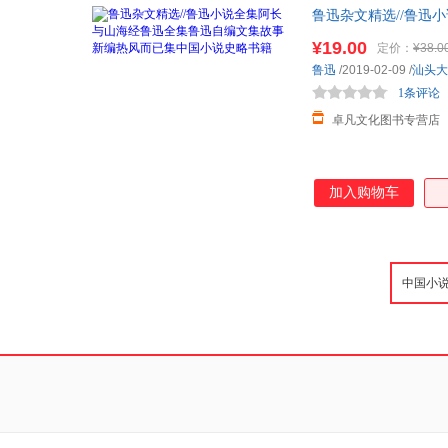
鲁迅杂文精选//鲁迅
¥19.00
定价：
¥38.0
鲁迅
/2019-02-09
/
汕头大
1条评论
卓凡文化图书专营店
加入购物车