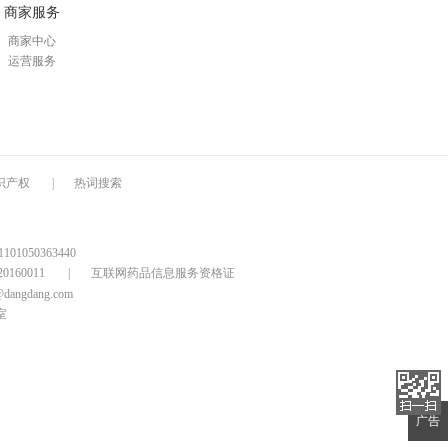
商家服务
商家中心
运营服务
识产权
|
热词搜索
1050363440
160011
|
互联网药品信息服务资格证
@dangdang.com
室
广告