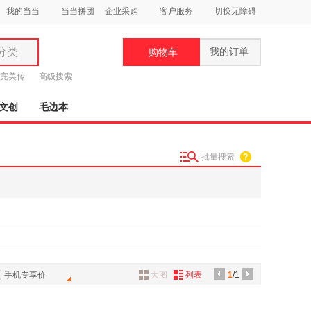
我的当当
当当拼团
企业采购
客户服务
切换无障碍
分类
我的订单
购物车
类
完美传
高级搜索
文创
毛边本
批量搜索
妆
品
饰
鞋
用
饰
手机专享价
大图
列表
1
/1