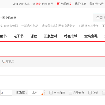
购物车
0
我的订单
我的云书房
欢迎光临当当，请
登录
成为会员
全部
全部分
搜:
金蟾大侦探
一群喵小剧场
请容我将此刻从你身边带走
耶路撒冷三千年
不
尾品汇
9.9元包邮
图书
签书
电子书
课程
正版教材
特色书城
童装童鞋
电子书
音像
影视
时尚美
共
1
件商品
母婴用
玩具
孕婴服
童装童
家居日
家具装
配送至：
北京
当当自营
只看有货
促销
服装
特卖
预售
入驻商家
鞋