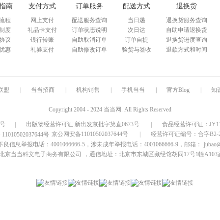
指南
支付方式
订单服务
配送方式
退换货
流程
网上支付
配送服务查询
当日递
退换货服务查询
制度
礼品卡支付
订单状态说明
次日达
自助申请退换货
协议
银行转账
自助取消订单
订单自提
退换货进度查询
优惠
礼券支付
自助修改订单
验货与签收
退款方式和时间
联盟
|
当当招商
|
机构销售
|
手机当当
|
官方Blog
|
知
Copyright 2004 - 2024 当当网. All Rights Reserved
9号
|
出版物经营许可证 新出发京批字第直0673号
|
食品经营许可证：JY1110
京公网安备11010502037644号
|
经营许可证编号：合字B2-20
信息举报电话：4001066666-5，涉未成年举报电话：4001066666-9，邮箱：
jubao
北京当当科文电子商务有限公司
，通信地址：北京市东城区藏经馆胡同17号1幢A103