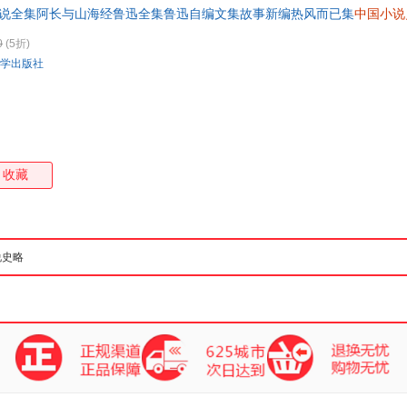
小说全集阿长与山海经鲁迅全集鲁迅自编文集故事新编热风而已集
中国小说
箱包皮
手表饰
0
(5折)
运动户
学出版社
汽车用
食品
手机通
数码影
电脑办
收藏
大家电
家用电