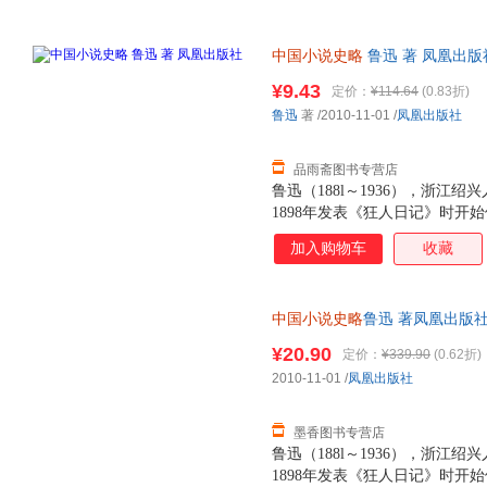
中国小说史略
鲁迅 著 凤凰出
退换】
¥9.43
定价：
¥114.64
(0.83折)
鲁迅
著
/2010-11-01
/
凤凰出版社
品雨斋图书专营店
鲁迅（188l～1936），浙
1898年发表《狂人日记》时开
家。 《中国小说史略》为作者
加入购物车
收藏
成，叙述中国古代小说发生、发
末谴责小说，脉络清晰地梳理了
系。全书资料宏富，却言简意赅
中国小说史略
鲁迅 著凤凰出版社9
作，而且是中国古代小说史方面
为单本而非一套，电子发票！
¥20.90
定价：
¥339.90
(0.62折)
2010-11-01
/
凤凰出版社
墨香图书专营店
鲁迅（188l～1936），浙
1898年发表《狂人日记》时开