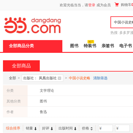
新
购物车
欢迎光临当当，请
登录
成为会员
窗
口
打
开
无
障
热搜:
多多罗
碍
传说
十日终
说
全部商品分类
图书
特装书
亲签书
电子书
明
页
面,
按
全部商品
Ctrl
加
波
全部
>
出版社：
凤凰出版社
>
中国小说史略
清除筛选
浪
键
分类
文学理论
打
开
其他分类
图书
导
盲
作者
鲁迅
模
式
综合排序
销量
好评
出版时间
价格
-