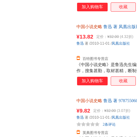
家。 《中国小说史略》为作者
加入购物车
收藏
成，叙述中国古代小说发生、发
末谴责小说，脉络清晰地梳理了
系。全书资料宏富，却言简意赅
中国小说史略
鲁迅 著 凤凰出版社 9
作，而且是中国古代小说史方面
¥13.82
定价：
¥32.00
(4.32折)
鲁迅
著
/2010-11-01
/
凤凰出版社
百特图书专营店
《中国小说史略》是鲁迅先生编
作，搜集甚勤，取材甚精，断制
义的学术著作。全书共有28篇
加入购物车
收藏
始于神话与传说，迄于清末谴责
中国小说史略
鲁迅 著 9787550
¥9.82
定价：
¥32.00
(3.07折)
鲁迅
著
/2010-11-01
/
凤凰出版社
2条评论
英典图书专营店