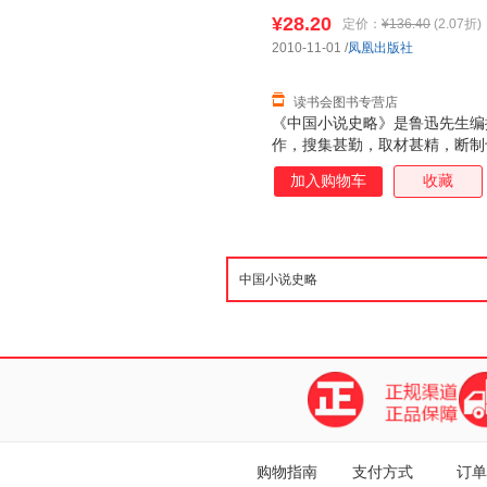
¥28.20
定价：
¥136.40
(2.07折)
2010-11-01
/
凤凰出版社
读书会图书专营店
《中国小说史略》是鲁迅先生编
作，搜集甚勤，取材甚精，断制
义的学术著作。全书共有28篇
加入购物车
收藏
始于神话与传说，迄于清末谴责
购物指南
支付方式
订单