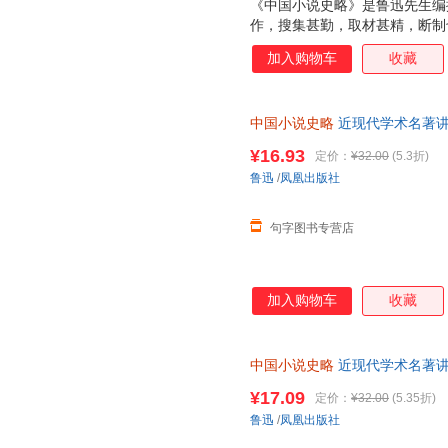
《中国小说史略》是鲁迅先生编
作，搜集甚勤，取材甚精，断制
义的学术著作。全书共有28篇
加入购物车
收藏
始于神话与传说，迄于清末谴责
中国小说史略
近现代学术名著讲
文史普及读物 凤凰出版社全新 
¥16.93
定价：
¥32.00
(5.3折)
鲁迅
/
凤凰出版社
句字图书专营店
加入购物车
收藏
中国小说史略
近现代学术名著讲
文史普及读物 凤凰出版社 书店
¥17.09
定价：
¥32.00
(5.35折)
鲁迅
/
凤凰出版社