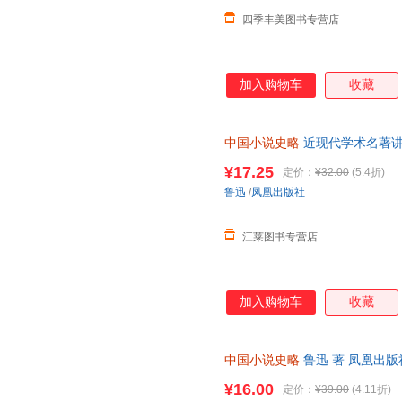
四季丰美图书专营店
加入购物车
收藏
中国小说史略
近现代学术名著讲
文史普及读物 凤凰出版社 新华
¥17.25
定价：
¥32.00
(5.4折)
客服有优惠
鲁迅
/
凤凰出版社
江莱图书专营店
加入购物车
收藏
中国小说史略
鲁迅 著 凤凰出
单秒杀，欢迎选购！
¥16.00
定价：
¥39.00
(4.11折)