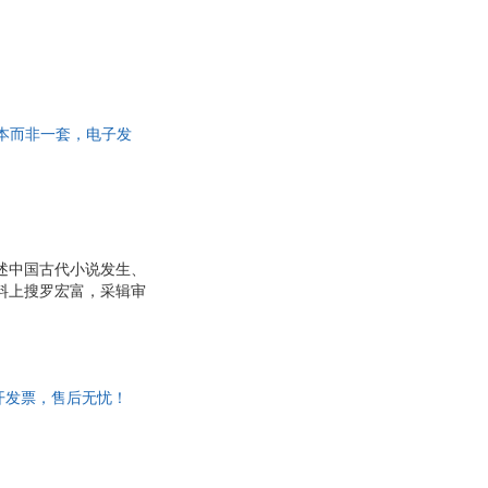
为单本而非一套，电子发
叙述中国古代小说发生、
料上搜罗宏富，采辑审
典著作。
可开发票，售后无忧！