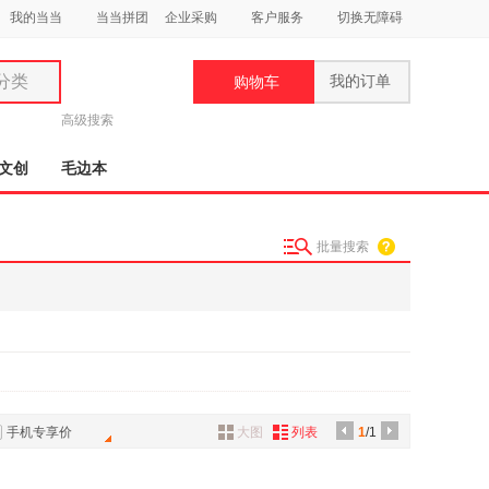
我的当当
当当拼团
企业采购
客户服务
切换无障碍
分类
我的订单
购物车
类
高级搜索
文创
毛边本
批量搜索
妆
品
饰
鞋
用
饰
手机专享价
大图
列表
1
/1