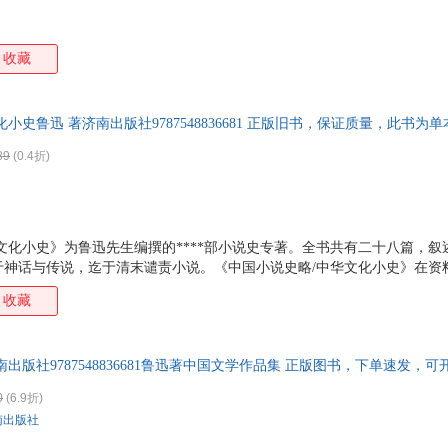
收藏
化小史鲁迅 著济南出版社9787548836681 正版旧书，保证质量，此书
89
(0.4折)
文化小史》为鲁迅先生编撰的****部小说史专著。全书共有二十八篇，
于神话与传说，迄于清末谴责小说。《中国小说史略/中华文化小史》在资
思想、艺术，言简意赅，评断允当，是二十世纪一部具有里程碑意义的经
收藏
南出版社9787548836681鲁迅著中国文学作品集 正版图书，下单速发，
0
(6.9折)
南出版社