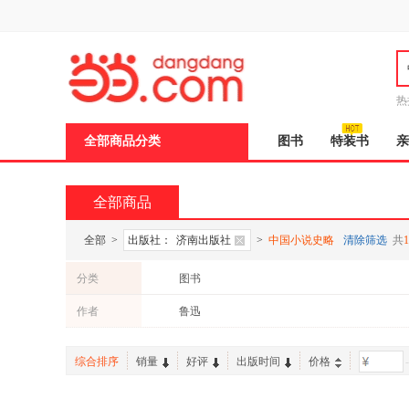
新
窗
口
打
开
无
障
热
碍
说
全部商品分类
图书
特装书
亲
明
页
面,
按
全部商品
Ctrl
加
波
全部
>
出版社：
济南出版社
>
中国小说史略
清除筛选
共
1
浪
键
分类
图书
打
开
作者
鲁迅
导
盲
模
综合排序
销量
好评
出版时间
价格
-
式