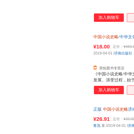
加入购物车
中国小说史略
/中华文
票！
¥18.00
定价：
¥450.
2019-04-01
/
济南出版社
荣拓图书专营店
《中国小说史略/中华
发展、演变过程，始
慎；分析历代小说的
加入购物车
正版
中国小说史略
济
¥26.91
定价：
¥39.0
鲁迅
著
/2019-04-01
/
济