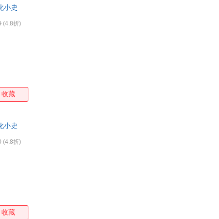
化小史
箱包皮
手表饰
0
(4.8折)
运动户
汽车用
食品
手机通
数码影
电脑办
收藏
大家电
家用电
化小史
0
(4.8折)
收藏