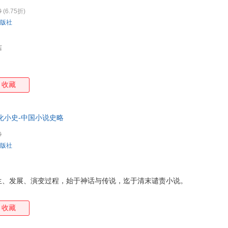
0
(6.75折)
版社
店
收藏
化小史-中国小说史略
0
版社
生、发展、演变过程，始于神话与传说，迄于清末谴责小说。
收藏