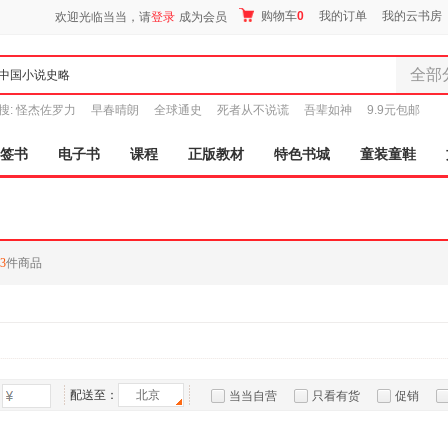
购物车
0
我的订单
我的云书房
欢迎光临当当，请
登录
成为会员
全部
全部分
搜:
怪杰佐罗力
早春晴朗
全球通史
死者从不说谎
吾辈如神
9.9元包邮
尾品汇
图书
签书
电子书
课程
正版教材
特色书城
童装童鞋
电子书
音像
影视
时尚美
3
件商品
母婴用
玩具
孕婴服
童装童
家居日
家具装
配送至：
北京
当当自营
只看有货
促销
服装
特卖
预售
入驻商家
鞋