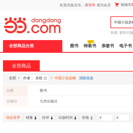
新
购物车
欢迎光临当当，请
登录
成为会员
窗
口
打
开
无
障
热搜:
新时代
碍
有兽焉全集
说
全部商品分类
图书
特装书
亲签书
电子书
明
页
面,
按
全部商品
Ctrl
加
波
全部
>
作者：
吴晗
>
中国小说史略
清除筛选
浪
键
分类
图书
打
开
出版社
九州出版社
导
盲
模
综合排序
销量
好评
出版时间
价格
-
式