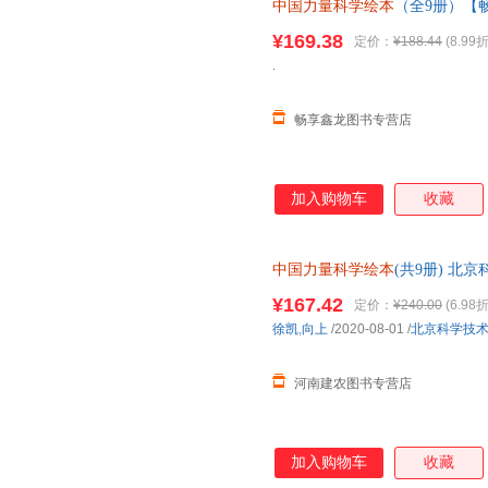
中国力量科学绘本
（全9册）【
线小当当客服
¥169.38
定价：
¥188.44
(8.99折
.
畅享鑫龙图书专营店
加入购物车
收藏
中国力量科学绘本
(共9册) 北
¥167.42
定价：
¥240.00
(6.98折
徐凯
,
向上
/2020-08-01
/
北京科学技
河南建农图书专营店
加入购物车
收藏