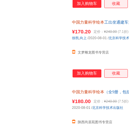
加入购物车
收藏
中国力量科学绘本
工出坐通建车
拍
¥170.20
定价：
¥240.00
(7.1折)
徐凯
,
向上
/2020-08-01
/
北京科学技
文梦雕龙图书专营店
加入购物车
收藏
中国力量科学绘本
（全9册，包
天和”超级工程”科学绘本系列
¥180.00
定价：
¥240.00
(7.5折)
2020-08-01
/
北京科学技术出版社
陕西尚居苑图书专营店