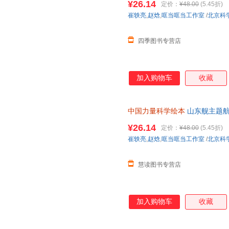
¥26.14
定价：
¥48.00
(5.45折)
升空了》：本书以神舟飞船升空
崔轶亮
,
赵焓
,
哐当哐当工作室
/
北京科
信、返回着陆等有关知识。 《
子们讲述
四季图书专营店
加入购物车
收藏
中国力量科学绘本
山东舰主题航
票，支持7天无理由退换货
¥26.14
定价：
¥48.00
(5.45折)
崔轶亮
,
赵焓
,
哐当哐当工作室
/
北京科
慧读图书专营店
加入购物车
收藏