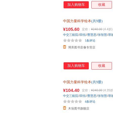
加入购物车
收藏
中国力量科学绘本
(共9册)
¥105.60
定价：
¥240.00
(4.4折)
中交三航院
//
田恬
//
曹慧思
//
张智慧
//
郭
1条评论
博库图书音像专营店
加入购物车
收藏
中国力量科学绘本
(共9册)
¥104.40
定价：
¥240.00
(4.35折
中交三航院
//
田恬
//
曹慧思
//
张智慧
//
郭
4条评论
木垛图书旗舰店