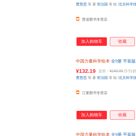
曹慧思
等 著
管治国
等 绘
/
北京科学
慧读图书专营店
加入购物车
收藏
中国力量科学绘本
全9册 平装版
8-12岁少儿科普百科中国载人
¥132.19
定价：
¥240.00
(5.51折
曹慧思
等 著
管治国
等 绘
/
北京科学
江莱图书专营店
加入购物车
收藏
中国力量科学绘本
全9册 平装版