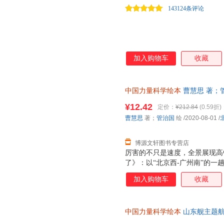
143124条评论
加入购物车
收藏
中国力量科学绘本
曹慧思 著；管治
社 【速开发票，优质售后，支
¥12.42
定价：
¥212.84
(0.59折)
曹慧思
著；
管治国
绘
/2020-08-01
/
博源文轩图书专营店
厉害的不只是速度，全景展现高
了》：以“北京西-广州南”的
中国高铁的车体设计、站台设计
加入购物车
收藏
《高铁开工了》：通过一条高速
前沿工程知识，包括轨道结构、
坐高铁》：在“北京南-上海虹
中国力量科学绘本
山东舰主题航
讲述了“复兴号”的运营、检修
现货速发 可开发票
识。 了解飞船升空历程，揭秘