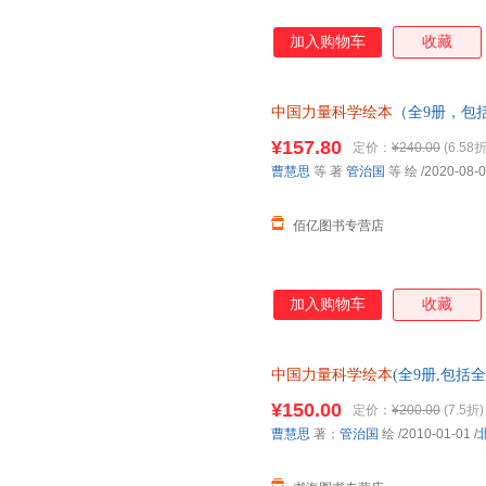
加入购物车
收藏
中国力量科学绘本
（全9册，包
天和”超级工程”科学绘本系列）
¥157.80
定价：
¥240.00
(6.58折
心下单，本店所有商品均可开票
曹慧思
等 著
管治国
等 绘
/2020-08-
佰亿图书专营店
加入购物车
收藏
中国力量科学绘本
(全9册,包括
和”超级工程”科学绘本系列) 书
¥150.00
定价：
¥200.00
(7.5折)
服，介意
曹慧思
著；
管治国
绘
/2010-01-01
/