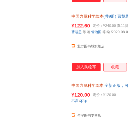
中国力量科学绘本
(共9册) 曹
【新华书店正版图书书籍】 新华
¥122.60
定价：
¥240.00
(5.11折
85%城市次日送达！
曹慧思
等 著
管治国
等 绘
/2020-08-
北方图书城旗舰店
加入购物车
收藏
中国力量科学绘本
全新正版，
¥120.00
定价：
¥120.00
不详
/
不详
句字图书专营店