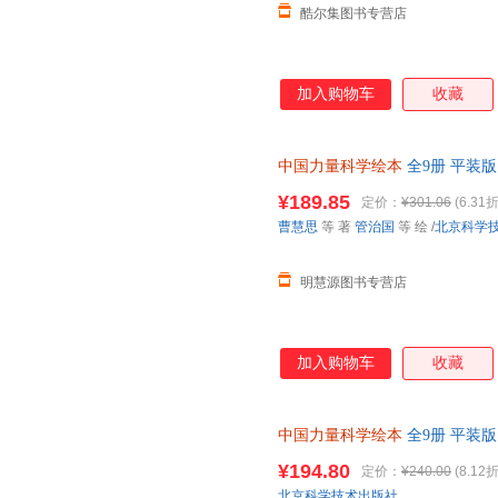
酷尔集图书专营店
加入购物车
收藏
中国力量科学绘本
全9册 平装版
12岁少儿科普百科 中国载人航
¥189.85
定价：
¥301.06
(6.31折
曹慧思
等 著
管治国
等 绘
/
北京科学
明慧源图书专营店
加入购物车
收藏
中国力量科学绘本
全9册 平装版
12岁少儿科普百科 中国载人航
¥194.80
定价：
¥240.00
(8.12折
北京科学技术出版社