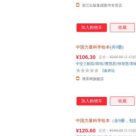
浙江出版集团图书专营店
加入购物车
收藏
中国力量科学绘本
(共9册)
¥106.30
定价：
¥240.00
(4.43折
中交三航院
//
田恬
//
曹慧思
//
张智慧
//
郭
2条评论
博库网旗舰店
加入购物车
收藏
中国力量科学绘本
（全9册，包
天和”超级工程”科学绘本系列） 
¥120.60
定价：
¥240.00
(5.03折