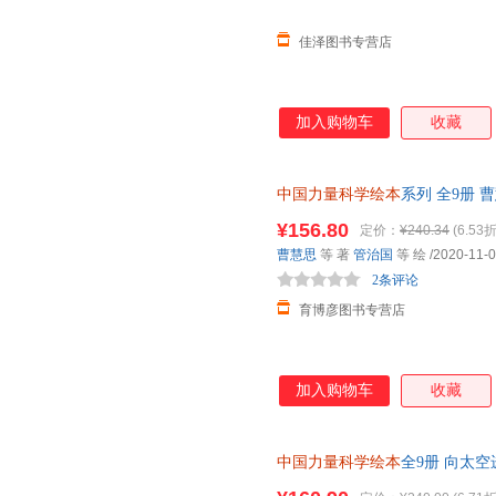
佳泽图书专营店
加入购物车
收藏
中国力量科学绘本
系列 全9册 
级工程 让孩子用科学家的眼光看世
¥156.80
定价：
¥240.34
(6.53折
的科学秘密
曹慧思
等 著
管治国
等 绘
/2020-11-
2条评论
育博彦图书专营店
加入购物车
收藏
中国力量科学绘本
全9册 向太
升空了你好空间站 3-6岁少幼