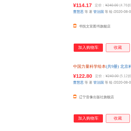
天和”超级工程”科学绘本系列）曹
¥114.17
定价：
¥240.00
(4.76折
货,品质保障.套装单售,优惠多多
曹慧思
等 著
管治国
等 绘
/2020-08-
书悦文宣图书旗舰店
加入购物车
收藏
中国力量科学绘本
(共9册) 北
书籍 正规发票
¥122.80
定价：
¥240.00
(5.12折
曹慧思
等 著
管治国
等 绘
/2020-08-
辽宁音像出版社旗舰店
加入购物车
收藏