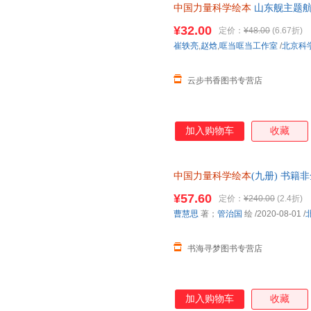
中国力量科学绘本
山东舰主题航
¥32.00
定价：
¥48.00
(6.67折)
崔轶亮
,
赵焓
,
哐当哐当工作室
/
北京科
云步书香图书专营店
加入购物车
收藏
中国力量科学绘本
(九册) 书籍
¥57.60
定价：
¥240.00
(2.4折)
曹慧思
著；
管治国
绘
/2020-08-01
/
书海寻梦图书专营店
加入购物车
收藏