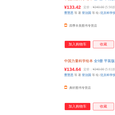
8-12岁少儿科普百科中国载人
¥133.42
定价：
¥240.00
(5.56折
曹慧思
等 著
管治国
等 绘
/
北京科学
四季丰美图书专营店
加入购物车
收藏
中国力量科学绘本
全9册 平装版
8-12岁少儿科普百科中国载人
¥134.64
定价：
¥240.00
(5.61折
曹慧思
等 著
管治国
等 绘
/
北京科学
典轩图书专营店
加入购物车
收藏