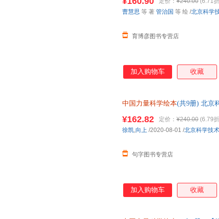
¥160.90
定价：
¥240.00
(6.71折
曹慧思
等 著
管治国
等 绘
/
北京科学
育博彦图书专营店
加入购物车
收藏
中国力量科学绘本
(共9册) 北
发票
¥162.82
定价：
¥240.00
(6.79折
徐凯
,
向上
/2020-08-01
/
北京科学技
句字图书专营店
加入购物车
收藏