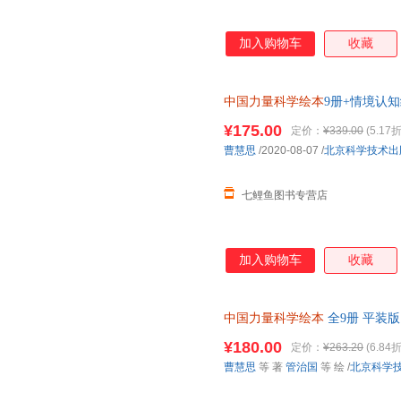
加入购物车
收藏
中国力量科学绘本
9册+情境认
¥175.00
定价：
¥339.00
(5.17折
曹慧思
/2020-08-07
/
北京科学技术出
七鲤鱼图书专营店
加入购物车
收藏
中国力量科学绘本
全9册 平装版
12岁少儿科普百科 中国载人航
¥180.00
定价：
¥263.20
(6.84折
曹慧思
等 著
管治国
等 绘
/
北京科学