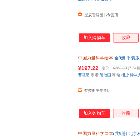
星辰智慧图书专营店
加入购物车
收藏
中国力量科学绘本
全9册 平装版
8-12岁少儿科普百科中国载人
¥197.22
定价：
¥268.80
(7.34折
曹慧思
等 着
管治国
等 绘
/
北京科学
梦梦图书专营店
加入购物车
收藏
中国力量科学绘本
(共9册) 北
票 如需帮助请联系客服】