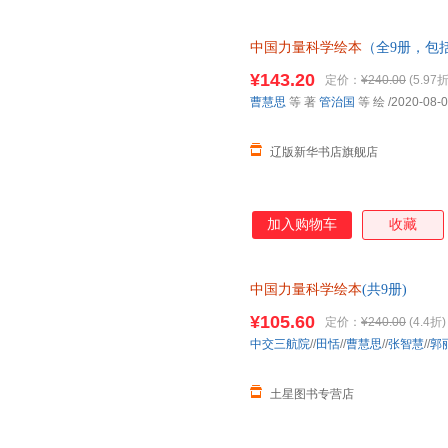
中国力量科学绘本
（全9册，包
天和”超级工程”科学绘本系列） 
¥143.20
定价：
¥240.00
(5.97折
票
曹慧思
等 著
管治国
等 绘
/2020-08-
辽版新华书店旗舰店
加入购物车
收藏
中国力量科学绘本
(共9册)
¥105.60
定价：
¥240.00
(4.4折)
中交三航院
//
田恬
//
曹慧思
//
张智慧
//
郭
土星图书专营店