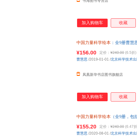
书海图书专营店
加入购物车
收藏
中国力量科学绘本
：全9册曹慧
¥156.00
定价：
¥240.00
(6.5折)
曹慧思
/2019-01-01
/
北京科学技术出
凤凰新华书店图书旗舰店
加入购物车
收藏
中国力量科学绘本
（全9册，包
天和”超级工程”科学绘本系列
¥155.20
定价：
¥240.00
(6.47折
童话故事书
曹慧思
/2020-08-01
/
北京科学技术出