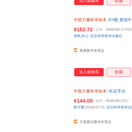
加入购物车
收藏
中国力量科学绘本
共9册 展现
知识 培养孩子的大格局思维 北
¥152.72
定价：
¥268.80
(5.69折
徐凯
,
向上
/
北京科学技术出版社
果果图书专营店
加入购物车
收藏
中国力量科学绘本
+长征手办
¥144.00
定价：
¥240.00
(6折)
陈可冀
/2018-07-01
/
北京科学技术出
天美爱乐图书专营店