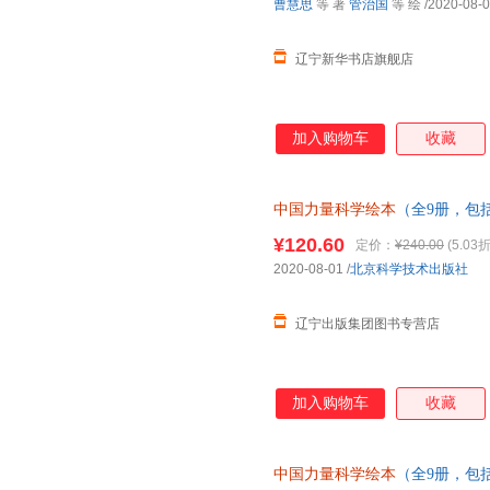
曹慧思
等 著
管治国
等 绘
/2020-08-
辽宁新华书店旗舰店
加入购物车
收藏
中国力量科学绘本
（全9册，包
天和”超级工程”科学绘本系列）
¥120.60
定价：
¥240.00
(5.03折
2020-08-01
/
北京科学技术出版社
辽宁出版集团图书专营店
加入购物车
收藏
中国力量科学绘本
（全9册，包