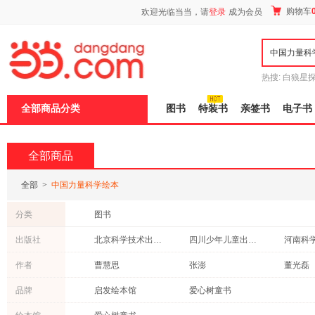
新
购物车
欢迎光临当当，请
登录
成为会员
窗
口
打
开
无
障
热搜:
白狼星
碍
师3
重建秦
说
全部商品分类
图书
特装书
亲签书
电子书
明
页
面,
按
全部商品
Ctrl
加
波
全部
>
中国力量科学绘本
浪
键
分类
图书
打
开
出版社
北京科学技术出版社
四川少年儿童出版社
导
盲
吉林科学技术出版社
青岛出版社
作者
曹慧思
张澎
董光磊
模
式
安徽科学技术出版社
北京理工大学出版社
二十一
洋洋兔
韩雨江
徐波
品牌
启发绘本馆
爱心树童书
安徽少年儿童出版社
浙江摄影出版社
电子工
张芳
张健
李白