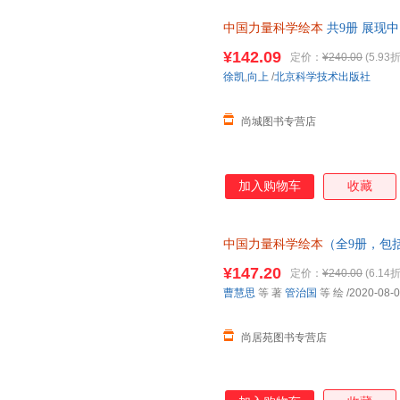
中国力量科学绘本
共9册 展现
知识 培养孩子的大格局思维 北
¥142.09
定价：
¥240.00
(5.93折
当当客服
徐凯
,
向上
/
北京科学技术出版社
尚城图书专营店
加入购物车
收藏
中国力量科学绘本
（全9册，包
天和”超级工程”科学绘本系列）
¥147.20
定价：
¥240.00
(6.14折
心下单，本店所有商品均可开票
曹慧思
等 著
管治国
等 绘
/2020-08-
尚居苑图书专营店