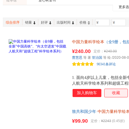
绘本馆
爱心树童书
接力出版社
福建科学技术出版社
南海出
徐鲁
凯瑟琳·希尔
加古里
更多
海豚出版社
中信出版社
张弛
佚名
田村茂
百花文艺出版社
文化发展出版社
云南人
彭学军
马千里
李相教
综合排序
销量
好评
出版时间
价格
-
江西高校出版社
东北师范大学出版社
湖南文
何文楠
褚人获
福建少年儿童出版社
上海科学技术出版社
东方出
煤炭工业出版社
中国力量科学绘本
群言出版社
（全9册，包
贵州人
天和”超级工程”科学绘本系列
¥240.00
定价：
¥240.00
的思维造中国。中国科学院院士
曹慧思
等 著
管治国
等 绘
/2020-08-
威专家审定推荐。全景透视上天
90341条评论
秘密！）
1. 面向4岁以上儿童，包括全
人航天科学绘本系列和超级工程科
的科学绘本，中国科学院院士、
加入购物车
收藏
专家审定推荐，用科学视觉解读中
造亲近孩子的绘本模式，让孩子
度呈现科学知识，培养孩子的大格
致共和国少年·
中国力量科学绘
五 国家重点出版物出版规划项目
8大赠品！每册围绕不同科技话
版总署向青少年推荐的百种优秀
¥99.90
定价：
¥2243
(0.45折)