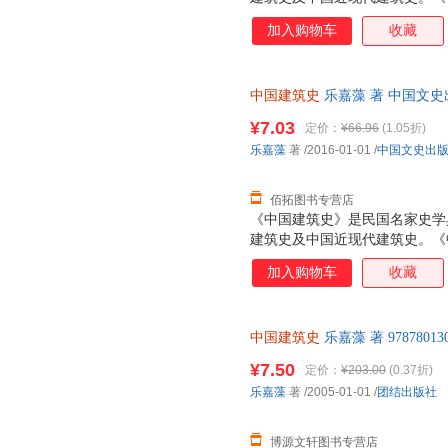
观、阁、亭、轩、塔、桥、坊（
加入购物车
收藏
市、宫室、明堂、苑囿园林等。
切而宜人……这就是中国建筑的
中国建筑史
乐嘉藻 著 中国文
理由退换】
¥7.03
定价：
¥66.96
(1.05折)
乐嘉藻
著
/2016-01-01
/
中国文史出
佰拓图书专营店
《中国建筑史》是民国名家史学
建筑史及中国近现代建筑史。《
观、阁、亭、轩、塔、桥、坊（
加入购物车
收藏
市、宫室、明堂、苑囿园林等。
切而宜人……这就是中国建筑的
中国建筑史
乐嘉藻 著 978780
支持7天无理由退换】
¥7.50
定价：
¥203.00
(0.37折)
乐嘉藻
著
/2005-01-01
/
团结出版社
博源文轩图书专营店