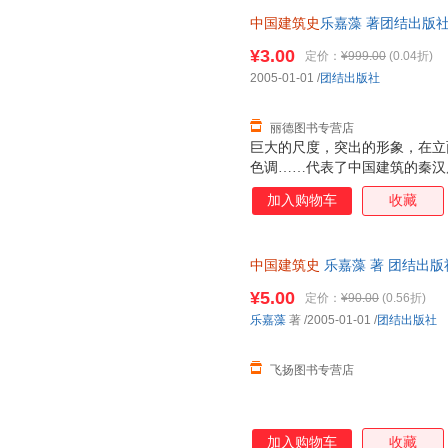
手法……代表了中国建筑的明清
中国建筑史
乐嘉藻 著团结出版社9
调。 雍容而大度，严谨而典丽
为单本而非一套，电子发票！
筑的精神。
¥3.00
定价：
¥999.00
(0.04折)
2005-01-01
/
团结出版社
丽德图书专营店
巨大的尺度，突出的形象，在立
色调……代表了中国建筑的秦汉
基础。 气派宏伟，恢阔舒展，
加入购物车
收藏
国建筑的隋唐风格。隋唐建筑代
城市，生动活泼的街市面貌，大
手法……代表了中国建筑的明清
中国建筑史
乐嘉藻 著 团结出
调。 雍容而大度，严谨而典丽
套，电子发票！
筑的精神。
¥5.00
定价：
¥90.00
(0.56折)
乐嘉藻
著
/2005-01-01
/
团结出版社
飞扬图书专营店
加入购物车
收藏