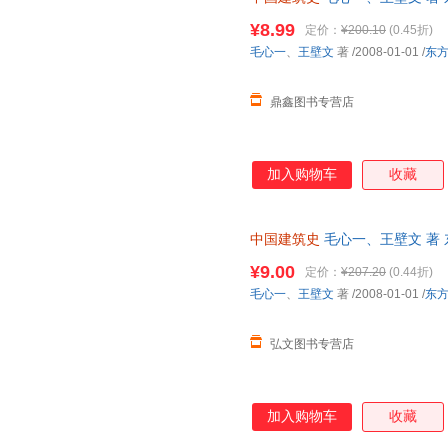
本而非一套，电子发票。
¥8.99
定价：
¥200.10
(0.45折)
毛心一
、
王壁文
著
/2008-01-01
/
东
鼎鑫图书专营店
加入购物车
收藏
中国建筑史
毛心一、王壁文 著
查询库存后下单，避免纠纷。
¥9.00
定价：
¥207.20
(0.44折)
毛心一
、
王壁文
著
/2008-01-01
/
东
弘文图书专营店
加入购物车
收藏