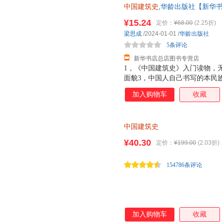
中国民主法制出版社
中国建筑史
内蒙古大学出版社
,华龄出版社【新华书
译林出
张旭
于川
徐静波
仓就近发货 85%城市次日送达！团购
四川辞书出版社
西安出版社
河海大
¥15.24
定价：
¥68.00
(2.25折)
吴浩
石青
沈山明
梁思成
/2024-01-01
/
华龄出版社
江西教育出版社
吉林出版社
湖南教
刘芳
冯友兰
丹尼尔
5条评论
民主与建设出版社
南海出版公司
上海书
周有光
张玉
叶廷芳
新华书店总店图书专营店
华艺出版社
崇文书局
中国档
杨柳
杨宽
杨波
1，《中国建筑史》入门读物，
中国广播电视出版社
山西古籍出版社
浙江教
面貌3，中国人自己书写的本民
熊召政
王峰
孙明华
史。4，装帧设计：采用双封设
上海教育出版社
中央文献出版社
人民日
吕坤
罗建平
刘树屏
加入购物车
收藏
印银；5，梁思成《中国建筑史
安徽师范大学出版社
中国对外翻译出版公司
李鹏
收藏价值的佳作。
李春霞
李伯元
西安交通大学出版社
泰山出版社
辽宁大
顾炎武
高平
傅伯星
中国建筑史
朝华出版社
四川美术出版社
北岳文
郑毅
张悦
张艳锋
¥40.30
定价：
¥199.00
(2.03折)
山东大学出版社
世界知识出版社
冶金工
杨青
杨菁
笑江南
湖南师范大学出版社
南方出版社
宗教文
王德华
阮荣春
牛胜玉
154786条评论
文化发展出版社
中国矿业大学出版社
刘昶
来新夏
蒋廷黻
中国原子能出版社
福建教育出版社
陈静
陈兼
知夏
龙门书局
西苑出版社
徐建平
王宇新
王凤英
加入购物车
收藏
天津教育出版社
新世纪出版社
群言出
田静
秦波
钱锋