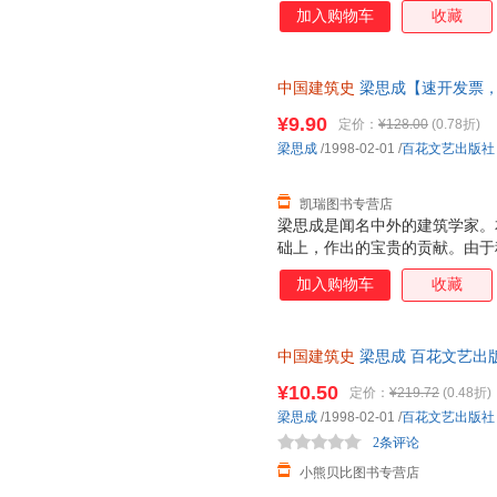
加入购物车
收藏
中国建筑史
梁思成【速开发票，
¥9.90
定价：
¥128.00
(0.78折)
梁思成
/1998-02-01
/
百花文艺出版社
凯瑞图书专营店
梁思成是闻名中外的建筑学家。
础上，作出的宝贵的贡献。由于
雕塑史》多年来一直沉睡于纸堆
加入购物车
收藏
学技术的建筑师增加了本国的学
中雄厚起来，这便是研究中国建
中国建筑史
梁思成 百花文艺出
存后下单，避免纠纷。
¥10.50
定价：
¥219.72
(0.48折)
梁思成
/1998-02-01
/
百花文艺出版社
2条评论
小熊贝比图书专营店