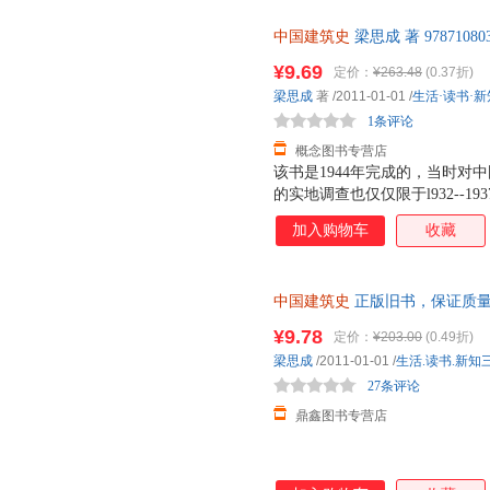
中国建筑史
梁思成 著 978710
票，优质售后，支持7天无理由
¥9.69
定价：
¥263.48
(0.37折)
梁思成
著
/2011-01-01
/
生活·读书·
1条评论
概念图书专营店
该书是1944年完成的，当时对
的实地调查也仅仅限于l932--
要弄清中国建筑两千年来发展的
加入购物车
收藏
先从主流建筑人手，这就是为什
作）。而对中国建筑中极富特色
书完成后，先生深感建筑史尚需
中国建筑史
正版旧书，保证质量
军兴以还，各地城市摧毁已甚，
随之而至，所需人才当以万计，
¥9.78
定价：
¥203.00
(0.49折)
筑师。今后数十年，国家建设实
梁思成
/2011-01-01
/
生活.读书.新知
创办了建筑系，建筑史的研究只
27条评论
遗著，因此补充的图
鼎鑫图书专营店