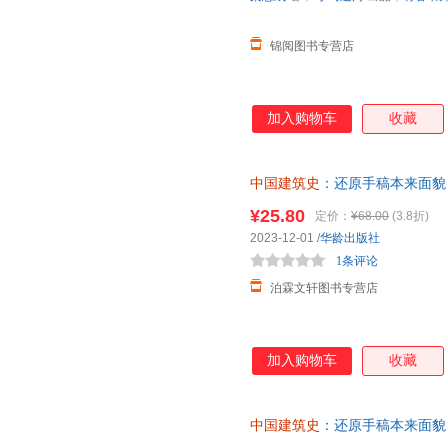
甘肃人民出版社
北京理工大学出版社
三秦出
刘静
辜鸿铭
蒋廷瑜
内蒙古人民出版社
中国书籍出版社
上海书
锦阅图书专营店
尚刚
李昊
郑振铎
江苏文艺出版社
西泠印社出版社
长江出
王鹏
刘松茯
王磊
湖南人民出版社
湖南美术出版社
天天出
安野光雅
周云
周健
加入购物车
收藏
上海三联书店
黑龙江人民出版社
河南大
哈皮童年
陈平原
柏杨
合肥工业大学出版社
台海出版社
王红星
司马光
刘海龙
广陵书社
北京联合出版公司
新华出
中国建筑史
：还原手稿本来面貌
关野贞
敖仕恒
安藤忠
之作
吉林人民出版社
山西科学技术出版社
浙江古
¥25.80
定价：
¥68.00
(3.8折)
孙博文
宋志强
韩茂莉
上海交通大学出版社
线装书局
海峡文
2023-12-01
/
华龄出版社
袁珂
辛惠园
司马迁
1条评论
浙江人民美术出版社
陕西师范大学出版社
高等教
刘川
林子易
李海霞
泊霖文轩图书专营店
中国计划出版社
复旦大学出版社
鹭江出
陈寅恪
陈涛
朱向东
天津古籍出版社
华龄出版社
广东旅
王子今
王建国
王大有
黑龙江教育出版社
青海人民出版社
中国铁
单士元
朱绍侯
赵晖
加入购物车
收藏
大象出版社
世界图书出版公司
光明日
马骏
刘宁
刘斌
南京师范大学出版社
兰州大学出版社
春山茂雄
陈向明
陈建军
中国建筑史
：还原手稿本来面貌
中国纺织出版社
中国华侨出版社
云南科
王颖
唐鲁孙
刘勇
之作