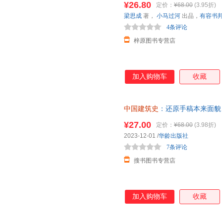
¥26.80
定价：
¥68.00
(3.95折)
新世界出版社
南开大学出版社
山西教
曹伯韩
朱维铮
张静
梁思成
著，
小马过河
出品，
有容书
现代出版社
文化艺术出版社
武汉大
王艺
王明珂
王东
4条评论
成都时代出版社
上海社会科学院出版社
文汇出
冯骥才
邹凡凡
章岩
梓原图书专营店
北京时代华文书局
上海科学技术出版社
中国社
王卫平
王琦
王莉
中国言实出版社
四川民族出版社
安徽美
刘凯
林语堂
李文儒
中国人口出版社
中国摄影出版社
加入购物车
收藏
高宇
冯梦龙
方明
上海画报出版社
中山大学出版社
红旗出
吴军
吴晶
王玉德
北京师范大学出版社
大连出版社
陆林
刘君祖
李宁
中国建筑史
：还原手稿本来面貌
海峡书局出版社
陕西人民教育出版社
山西经
之作
贺友直
崔连仲
陈颖
¥27.00
定价：
¥68.00
(3.98折)
中国经济出版社
云南美术出版社
中共党
王学泰
王欣
王宁
2023-12-01
/
华龄出版社
天津杨柳青画社
北方文艺出版社
中国戏
7条评论
王坤
王凯
王辉
广东教育出版社
上海大学出版社
陕西旅
搜书图书专营店
马未都
刘阳
刘佳
中国农业大学出版社
汕头大学出版社
中国标
杜维明
朱萍
赵国栋
河北大学出版社
辽宁教育出版社
张浩
袁庭栋
于坚
加入购物车
收藏
中国商务出版社
中国海洋大学出版社
贵州民
杨帆
荣斌
秦俊
四川文艺出版社
敦煌文艺出版社
中央编
邓辉
陈曦
鲍鹏山