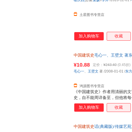
楼庆西|
责编:
梁媛
//
李卉
/2020-12-01
/
土星图书专营店
加入购物车
收藏
中国建筑史
毛心一、王壁文 著东方
量，此书为单本而非一套，电子
¥10.88
定价：
¥243.40
(0.45折)
毛心一
、
王壁文
著
/2008-01-01
/
东
鸿源图书专营店
《中国建筑史》作者用清丽的文
史，自不能周详备至，但他将每
十分清楚，且颇饶兴趣，好像是
加入购物车
收藏
一部有系统的建筑史缩本，大抵
中国建筑史
话(典藏版)/传媒艺