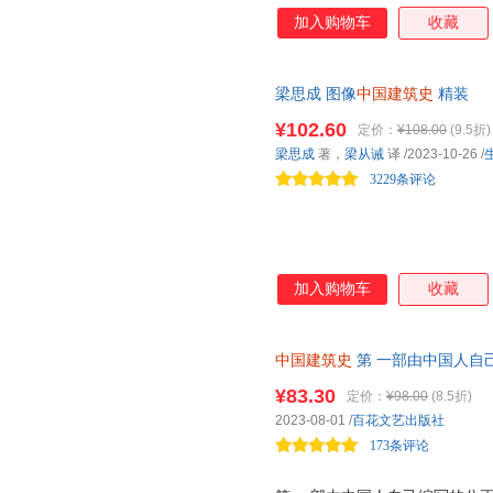
2、建筑，艺术的大宗遗产。看
书海出版社
地震出版社
气象出
加入购物车
收藏
李建华
卡耐基
蒋星煜
人大等诸多高校推荐阅读，普及
电子科技大学出版社
中国和平出版社
纪念版 129幅手绘原稿 241
丰子恺
范稳
崔凯
藏。
长江少年儿童出版社
人民卫生出版社
吉林摄
哲不解
张中行
张志强
梁思成 图像
中国建筑史
精装
国家行政学院出版社
浙江少年儿童出版社
上海译
许地山
徐瑾
王艳
¥102.60
定价：
¥108.00
(9.5折)
东北大学出版社
解放军出版社
人民音
王平
王岚
王海燕
梁思成
著，
梁从诫
译
/2023-10-26
/
内蒙古科学技术出版社
国际文化出版公司
海风出
石守谦
钱文忠
马宗霍
3229条评论
中国方正出版社
中国人民公安大学出版社
中国统
刘嘉
李志敏
李小龙
山东科学技术出版社
新疆生产建设兵团出版社
安徽教
黄华青
胡燕
洪涛
北京语言大学出版社
孔学堂书局
陈振明
陈勇
陈军
加入购物车
收藏
中国医药科技出版社
中国致公出版社
湖南地
周策纵
张婷婷
张琦
甘肃少年儿童出版社
浙江科学技术出版社
游蕾蕾
杨飞
京华出版社
长征出版社
中国建筑史
第 一部由中国人自
王家范
唐德刚
思履
家、国徽设计者梁思成代表作，参
马钟元
¥83.30
闾邱杰
刘莉
定价：
¥98.00
(8.5折)
2023-08-01
/
百花文艺出版社
李秀林
李叔同
李娟
173条评论
洪子诚
何承伟
郭廷以
风笑天
杜泽逊
陈永明