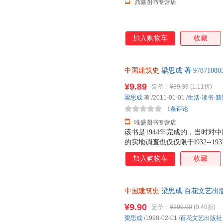
鼎鑫图书专营店
加入购物车
收藏
中国建筑史
梁思成 著 978710
票，优质售后，支持7天无理由
¥9.89
定价：
¥89.36
(1.11折)
梁思成
著
/2011-01-01
/
生活·读书·
1条评论
唯盛图书专营店
该书是1944年完成的，当时对
的实地调查也仅仅限于l932--
要弄清中国建筑两千年来发展的
加入购物车
收藏
先从主流建筑人手，这就是为什
作）。而对中国建筑中极富特色
书完成后，先生深感建筑史尚需
中国建筑史
梁思成 百花文艺出
军兴以还，各地城市摧毁已甚，
存后下单，避免纠纷。
随之而至，所需人才当以万计，
¥9.90
定价：
¥209.00
(0.48折)
筑师。今后数十年，国家建设实
梁思成
/1998-02-01
/
百花文艺出版社
创办了建筑系，建筑史的研究只