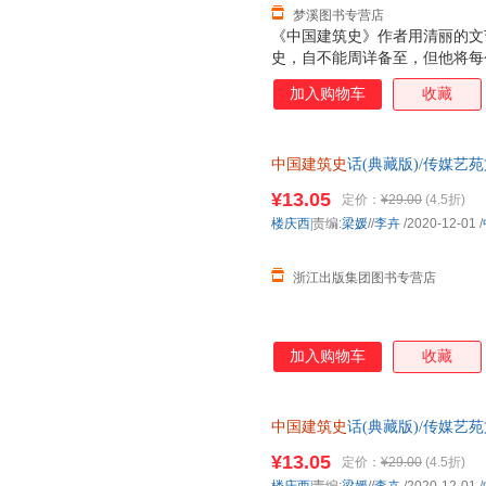
梦溪图书专营店
《中国建筑史》作者用清丽的文
史，自不能周详备至，但他将每
十分清楚，且颇饶兴趣，好像是
加入购物车
收藏
一部有系统的建筑史缩本，大抵
中国建筑史
话(典藏版)/传媒艺
¥13.05
定价：
¥29.00
(4.5折)
楼庆西|
责编:
梁媛
//
李卉
/2020-12-01
/
浙江出版集团图书专营店
加入购物车
收藏
中国建筑史
话(典藏版)/传媒艺
¥13.05
定价：
¥29.00
(4.5折)