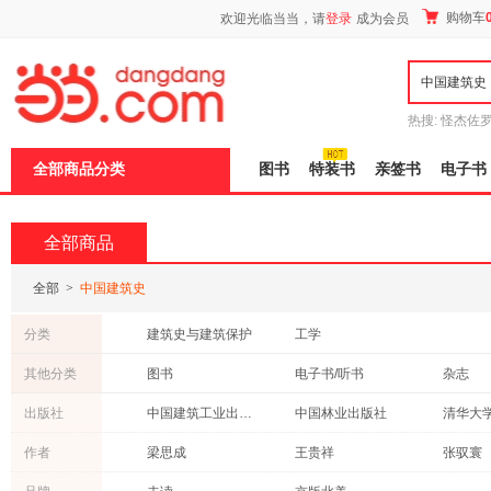
新
购物车
欢迎光临当当，请
登录
成为会员
窗
口
打
开
无
障
热搜:
怪杰佐
碍
谎
吾辈如神
说
全部商品分类
图书
特装书
亲签书
电子书
明
页
面,
按
全部商品
Ctrl
加
波
全部
>
中国建筑史
浪
键
分类
建筑史与建筑保护
工学
打
开
其他分类
图书
电子书/听书
杂志
导
盲
出版社
中国建筑工业出版社
中国林业出版社
清华大
模
式
中国电力出版社
同济大学出版社
中华书
作者
梁思成
王贵祥
张驭寰
机械工业出版社
上海人民出版社
东南大
林徽因
王南
伊东忠