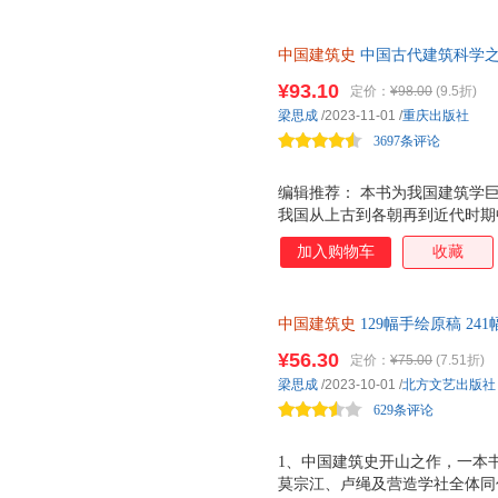
吉林大学出版社
湖北科学技术出版社
李新
李晓东
李丽
福建美术出版社
新蕾出版社
中国石
冯琳
中国建筑史
陈旭麓
中国古代建筑科学
陈星
中国环境科学出版社
人民中国出版社
旅游教
杨至德
杨琪
许纪霖
¥93.10
定价：
¥98.00
(9.5折)
中国市场出版社
北京交通大学出版社
东华大
梁思成
/2023-11-01
/
重庆出版社
童明
任继愈
乔治·n
时代文艺出版社
海潮出版社
3697条评论
李楠
李晶
李卉
中国时代经济出版社
少年儿童出版社
长城出
金维诺
洪兴祖
何明
编辑推荐： 本书为我国建筑学
郑州大学出版社
经济日报出版社
范景中
陈建华
孔子
我国从上古到各朝再到近代时期
测绘出版社
中国盲文出版社
百花洲
国建筑史学纳入了系统科学研究
赵春梅
张智
张荣臣
加入购物车
收藏
法，揭示了中国古代建筑的设计
浙江文艺出版社
中国妇女出版社
农村读
王琼
王浩
孙广懿
各时代的主要特征，使中国建筑
星球地图出版社
知识出版社
贵州科
贾月珍
向世人展现了一片崭新的学术天
怀特
华觉明
中国建筑史
129幅手绘原稿 24
中国环境出版社
线稿图的基础上，引证了大量的
未来出版社
同心出
冯立昇
方勇
陈晖
成原稿 无遗漏完整出版
色手绘图加入书中，更新补充了
人民交通出版社
¥56.30
中国长安出版社
定价：
¥75.00
(7.51折)
曹伟
白斌
朱良志
图片与原文相结合，做到互相呼
梁思成
/2023-10-01
/
北方文艺出版社
太白文艺出版社
燕山大学出版社
广东经
晰，也使其更为详实，带给读者
赵楠
张伟
张洪
629条评论
中国地质大学出版社
羊城晚报出版社
谢继胜
西蒙·詹金斯
西蒙·沙
长春出版社
广西科学技术出版社
广西教
童书业
孙武
宋晓冰
1、中国建筑史开山之作，一本书
中国财政经济出版社
中国广播影视出版社
中国财
莫宗江、卢绳及营造学社全体同
吕静
刘颖
刘向