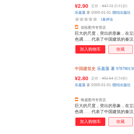
退换】
筑的精神。
¥2.90
定价：
¥47.72
(0.61折)
乐嘉藻
著
/2005-01-01
/
团结出版社
1条评论
佰拓图书专营店
巨大的尺度，突出的形象，在立
色调……代表了中国建筑的秦汉
基础。 气派宏伟，恢阔舒展，
加入购物车
收藏
国建筑的隋唐风格。隋唐建筑代
城市，生动活泼的街市面貌，大
手法……代表了中国建筑的明清
中国建筑史
乐嘉藻 著 978780
调。 雍容而大度，严谨而典丽
支持7天无理由退换】
筑的精神。
¥2.80
定价：
¥52.64
(0.54折)
乐嘉藻
著
/2005-01-01
/
团结出版社
唯盛图书专营店
巨大的尺度，突出的形象，在立
色调……代表了中国建筑的秦汉
基础。 气派宏伟，恢阔舒展，
加入购物车
收藏
国建筑的隋唐风格。隋唐建筑代
城市，生动活泼的街市面貌，大