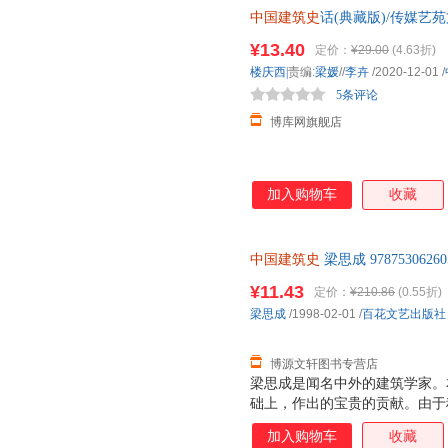
中国建筑史
话(典藏版)/传媒艺
¥13.40
定价：
¥29.00
(4.63折)
楼庆西|
责编:
梁媛
//
李卉
/2020-12-01
/
5条评论
博库网旗舰店
加入购物车
收藏
中国建筑史
梁思成 97875306
后，支持7天无理由退换】
¥11.43
定价：
¥210.86
(0.55折)
梁思成
/1998-02-01
/
百花文艺出版社
博源文轩图书专营店
梁思成是闻名中外的建筑学家。
础上，作出的宝贵的贡献。由于
雕塑史》多年来一直沉睡于纸堆
加入购物车
收藏
学技术的建筑师增加了本国的学