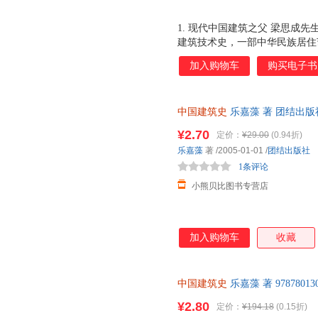
1. 现代中国建筑之父 梁思成
建筑技术史，一部中华民族居住
由蒙昧进入现代学科的开山之作。 2
加入购物车
购买电子书
测绘，绝大部分工作由当时中国
江、卢绳等实地完成，使中国古
3.shou部由中国人自己编著
中国建筑史
乐嘉藻 著 团结出
扬！di一次以历史文献与实例
后下单，欢迎选购。
科学研究领域，使得此后中国建
¥2.70
定价：
¥29.00
(0.94折)
科学！ 4.梁思成、林徽因、
乐嘉藻
著
/2005-01-01
/
团结出版社
建筑入门书！内容涵盖木构、砖
1条评论
观、陵墓、住宅 中国古代建筑
小熊贝比图书专营店
加入购物车
收藏
中国建筑史
乐嘉藻 著 978780
支持7天无理由退换】
¥2.80
定价：
¥194.18
(0.15折)