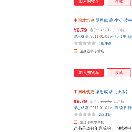
加入购物车
收藏
中国建筑史
梁思成 著 生活·读
为单本而非一套，电子发票。
¥9.79
定价：
¥52.12
(1.88折)
梁思成
著
/2011-01-01
/
生活·读书·
1条评论
诚森图书专营店
加入购物车
收藏
中国建筑史
梁思成 著【正版】
换】
¥9.79
定价：
¥73.46
(1.34折)
梁思成
著
/2011-01-01
/
生活·读书·
2条评论
凯瑞图书专营店
该书是1944年完成的，当时对