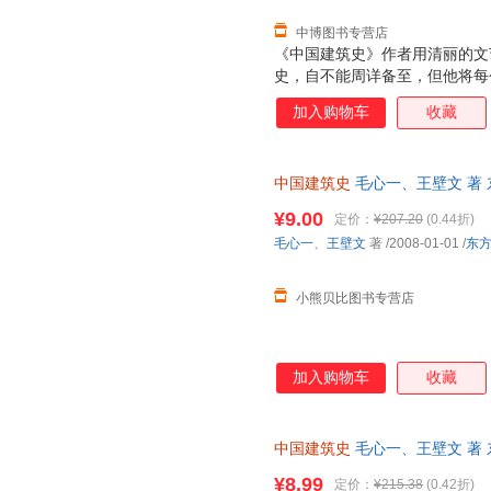
中博图书专营店
《中国建筑史》作者用清丽的文
史，自不能周详备至，但他将每
十分清楚，且颇饶兴趣，好像是
加入购物车
收藏
一部有系统的建筑史缩本，大抵
中国建筑史
毛心一、王壁文 著
查询库存后下单，避免纠纷。
¥9.00
定价：
¥207.20
(0.44折)
毛心一
、
王壁文
著
/2008-01-01
/
东
小熊贝比图书专营店
加入购物车
收藏
中国建筑史
毛心一、王壁文 著
本而非一套，电子发票。
¥8.99
定价：
¥215.38
(0.42折)