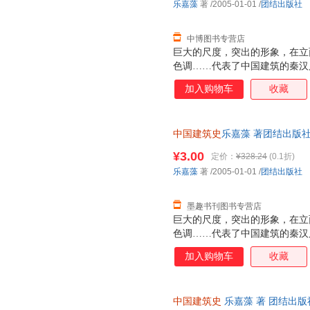
乐嘉藻
著
/2005-01-01
/
团结出版社
中博图书专营店
巨大的尺度，突出的形象，在立
色调……代表了中国建筑的秦汉
基础。 气派宏伟，恢阔舒展，
加入购物车
收藏
国建筑的隋唐风格。隋唐建筑代
城市，生动活泼的街市面貌，大
手法……代表了中国建筑的明清
中国建筑史
乐嘉藻 著团结出版社9
调。 雍容而大度，严谨而典丽
为单本而非一套，电子发票！
筑的精神。
¥3.00
定价：
¥328.24
(0.1折)
乐嘉藻
著
/2005-01-01
/
团结出版社
墨趣书刊图书专营店
巨大的尺度，突出的形象，在立
色调……代表了中国建筑的秦汉
基础。 气派宏伟，恢阔舒展，
加入购物车
收藏
国建筑的隋唐风格。隋唐建筑代
城市，生动活泼的街市面貌，大
手法……代表了中国建筑的明清
中国建筑史
乐嘉藻 著 团结出
调。 雍容而大度，严谨而典丽