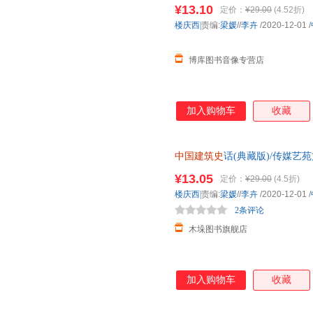
¥13.10
定价：
¥29.00
(4.52折)
楼庆西|
责编:
梁媛
//
李卉
/2020-12-01
/
博库图书音像专营店
加入购物车
收藏
中国建筑史
话(典藏版)/传媒艺
¥13.05
定价：
¥29.00
(4.5折)
楼庆西|
责编:
梁媛
//
李卉
/2020-12-01
/
2条评论
木垛图书旗舰店
加入购物车
收藏