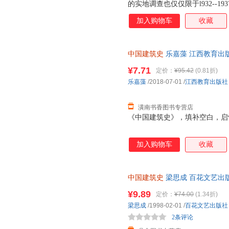
的实地调查也仅仅限于l932--
要弄清中国建筑两千年来发展的
加入购物车
收藏
先从主流建筑人手，这就是为什
作）。而对中国建筑中极富特色
书完成后，先生深感建筑史尚需
中国建筑史
乐嘉藻 江西教育出版社 9
军兴以还，各地城市摧毁已甚，
随之而至，所需人才当以万计，
¥7.71
定价：
¥95.42
(0.81折)
筑师。今后数十年，国家建设实
乐嘉藻
/2018-07-01
/
江西教育出版社
创办了建筑系，建筑史的研究只
遗著，因此补充的图
潢南书香图书专营店
《中国建筑史》，填补空白，启
加入购物车
收藏
中国建筑史
梁思成 百花文艺出
一套，电子发票。
¥9.89
定价：
¥74.00
(1.34折)
梁思成
/1998-02-01
/
百花文艺出版社
2条评论