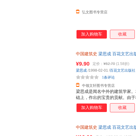
遗著，因此补充的图
弘文图书专营店
加入购物车
收藏
中国建筑史
梁思成 百花文艺出
持7天无理由退换】
¥9.90
定价：
¥62.70
(1.58折)
梁思成
/1998-02-01
/
百花文艺出版社
1条评论
中领文轩图书专营店
梁思成是闻名中外的建筑学家。
础上，作出的宝贵的贡献。由于
雕塑史》多年来一直沉睡于纸堆
加入购物车
收藏
学技术的建筑师增加了本国的学
中雄厚起来，这便是研究中国建
中国建筑史
梁思成 百花文艺出
退换】