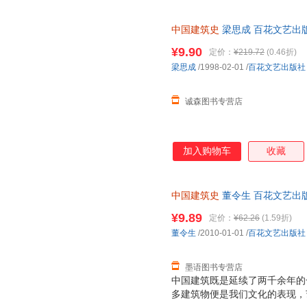
作）。而对中国建筑中极富特色
书完成后，先生深感建筑史尚需
中国建筑史
梁思成 百花文艺出
军兴以还，各地城市摧毁已甚，
一套，电子发票。
随之而至，所需人才当以万计，
¥9.90
定价：
¥219.72
(0.46折)
筑师。今后数十年，国家建设实
梁思成
/1998-02-01
/
百花文艺出版社
创办了建筑系，建筑史的研究只
遗著，因此补充的图
诚森图书专营店
加入购物车
收藏
中国建筑史
董令生 百花文艺出
版旧书，保证质量，此书为单本
¥9.89
定价：
¥62.26
(1.59折)
董令生
/2010-01-01
/
百花文艺出版社
墨语图书专营店
中国建筑既是延续了两千余年的
多建筑物便是我们文化的表现，