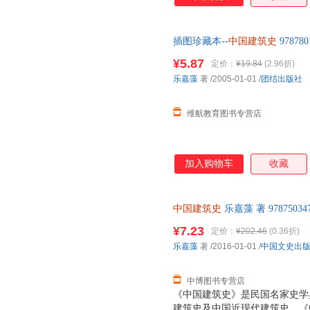
插图珍藏本--
中国建筑史
9787
正版图书下单即可
¥5.87
定价：
¥19.84
(2.96折)
乐嘉藻
著
/2005-01-01
/
团结出版社
维航教育图书专营店
加入购物车
收藏
中国建筑史
乐嘉藻 著 978750
后，支持7天无理由退换】
¥7.23
定价：
¥202.46
(0.36折)
乐嘉藻
著
/2016-01-01
/
中国文史出
中博图书专营店
《中国建筑史》是民国名家史学
建筑史及中国近现代建筑史。《