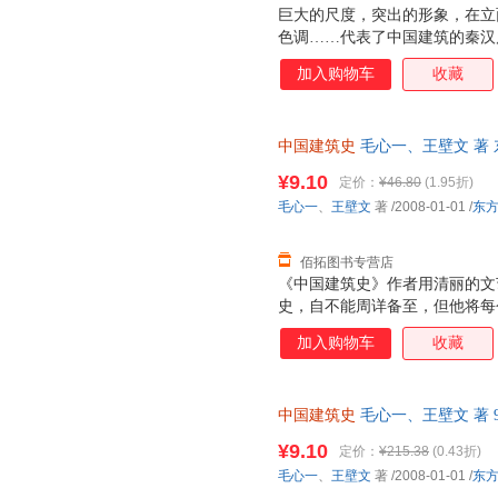
巨大的尺度，突出的形象，在立
色调……代表了中国建筑的秦汉
基础。 气派宏伟，恢阔舒展，
加入购物车
收藏
国建筑的隋唐风格。隋唐建筑代
城市，生动活泼的街市面貌，大
手法……代表了中国建筑的明清
中国建筑史
毛心一、王壁文 著
调。 雍容而大度，严谨而典丽
天无理由退换】
筑的精神。
¥9.10
定价：
¥46.80
(1.95折)
毛心一
、
王壁文
著
/2008-01-01
/
东
佰拓图书专营店
《中国建筑史》作者用清丽的文
史，自不能周详备至，但他将每
十分清楚，且颇饶兴趣，好像是
加入购物车
收藏
一部有系统的建筑史缩本，大抵
中国建筑史
毛心一、王壁文 著 97
质售后，支持7天无理由退换】
¥9.10
定价：
¥215.38
(0.43折)
毛心一
、
王壁文
著
/2008-01-01
/
东