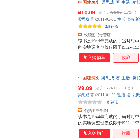
中国建筑史
梁思成 著 生活·读
优质售后，支持7天无理由退换
¥10.09
定价：
¥58.90
(1.72折)
梁思成
著
/2011-01-01
/
生活·读书·
2条评论
悦读图书专营店
该书是1944年完成的，当时对
的实地调查也仅仅限于l932--
要弄清中国建筑两千年来发展的
加入购物车
收藏
先从主流建筑人手，这就是为什
作）。而对中国建筑中极富特色
书完成后，先生深感建筑史尚需
中国建筑史
梁思成 著 生活·读
军兴以还，各地城市摧毁已甚，
持7天无理由退换】
随之而至，所需人才当以万计，
¥9.89
定价：
¥76.06
(1.31折)
筑师。今后数十年，国家建设实
梁思成
著
/2011-01-01
/
生活·读书·
创办了建筑系，建筑史的研究只
1条评论
遗著，因此补充的图
佰拓图书专营店
该书是1944年完成的，当时对
的实地调查也仅仅限于l932--
要弄清中国建筑两千年来发展的
加入购物车
收藏
先从主流建筑人手，这就是为什