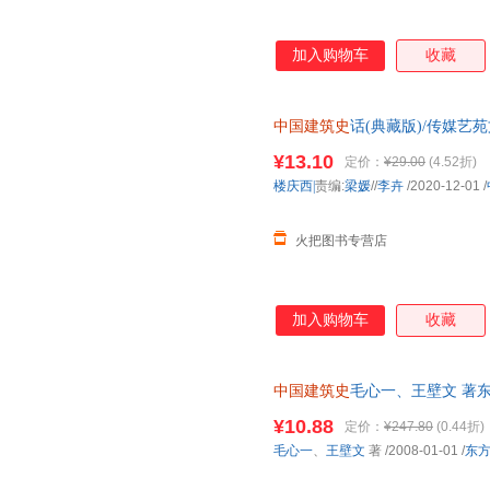
加入购物车
收藏
中国建筑史
话(典藏版)/传媒艺
¥13.10
定价：
¥29.00
(4.52折)
楼庆西|
责编:
梁媛
//
李卉
/2020-12-01
/
火把图书专营店
加入购物车
收藏
中国建筑史
毛心一、王壁文 著东方
量，此书为单本而非一套，电子
¥10.88
定价：
¥247.80
(0.44折)
毛心一
、
王壁文
著
/2008-01-01
/
东