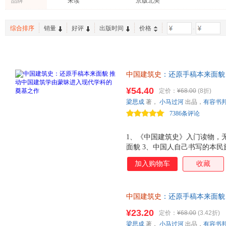
品牌
未读
京版北美
广西师范大学出版社
广东人民出版社
中国文
佚名
潘谷西
林洙
中国水利水电出版社
文物出版社
黄山书
李诫
王俊
赵广超
综合排序
销量
好评
出版时间
价格
-
巴蜀书社
百花文艺出版社
连达
mojang
马勇
江苏科学技术出版社
中国画报出版社
江苏美
贺从容
王受之
郭子林
五洲传播出版社
江西人民出版社
人民邮
王毅
彭一刚
李敏
中国建筑史
：还原手稿本来面貌
上海辞书出版社
上海人民美术出版社
济南出
吴晓东
王丹
陈波
之作 随书附赠两幅梁思成亲笔
¥54.40
定价：
¥68.00
(8折)
学苑出版社
岳麓书社
民族出
国徽设计者、中国现代建筑之父
计成
黄晓
夏咸淳
梁思成
著，
小马过河
出品，
有容书
技术史和美学史
北京美术摄影出版社
重庆出版社
杭州出
文震亨
刘志伟
陈明达
7386条评论
山东人民出版社
当代中国出版社
中国藏
刘珊珊
徐扬
吕思勉
齐鲁书社
人民美术出版社
凤凰出
1、《中国建筑史》入门读物，
袁琳
李乾朗
常青
面貌 3、中国人自己书写的本
陕西人民出版社
人民出版社
东方出
李清泉
王昀
梁启超
史。 4、装帧设计：采用双封
浙江人民出版社
江苏人民出版社
中国工
加入购物车
收藏
王曦晨
祝勇
张扬
卡印银； 5、梁思成《中国建
中国农业出版社
吉林文史出版社
厦门大
用与收藏价值的佳作。 6、随
樊锦诗
段柄仁
宿白
阁、颐和园谐趣园
华东师范大学出版社
电子工业出版社
山西人
李学勤
李博
徐颖
中国建筑史
：还原手稿本来面貌
安徽科学技术出版社
苏州大学出版社
云南民
之作
梅静
季羡林
陈来
¥23.20
定价：
¥68.00
(3.42折)
浙江摄影出版社
青岛出版社
四川大
李立新
胡介中
方李莉
梁思成
著，
小马过河
出品，
有容书