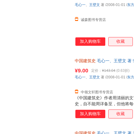
毛心一
、
王壁文
著
/2008-01-01
/
东
诚森图书专营店
加入购物车
收藏
中国建筑史
毛心一、王壁文 著 97
质售后，支持7天无理由退换】
¥9.00
定价：
¥143.04
(0.63折)
毛心一
、
王壁文
著
/2008-01-01
/
东
中领文轩图书专营店
《中国建筑史》作者用清丽的文
史，自不能周详备至，但他将每
十分清楚，且颇饶兴趣，好像是
加入购物车
收藏
一部有系统的建筑史缩本，大抵
中国建筑史
毛心一、王壁文 著