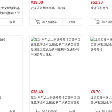
¥39.00
¥52.30
（中文版销量超2
古汉语常用字字典（第6版）
被讨厌的勇气
年度特别推荐！登
80+周，这本书
收藏
加入购物车
收藏
加入购
¥38.40
¥8.70
列
红岩 八年级上册课外阅读名著书目 正
红星照耀中国 
版原著全本无删减 罗广斌杨益言著爱
著 原著正版全
国主义红色经典书籍初中生课外书中
外阅读
收藏
加入购物车
收藏
加入购