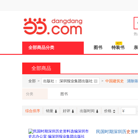
新
窗
口
打
开
无
障
热
碍
说
全部商品分类
图书
特装书
亲
明
页
面,
按
全部商品
Ctrl
加
波
全部
>
出版社：
深圳报业集团出版社
>
中国建筑史
清除筛
浪
键
分类
图书
打
开
导
综合排序
销量
好评
出版时间
价格
-
盲
模
式
民国时期深圳历
史
资
本而非一套，电子发