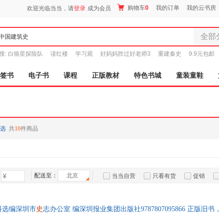
购物车
0
我的订单
我的云书房
欢迎光临当当，请
登录
成为会员
全部
全部分
搜:
白狼星探险队
读红楼
学习观
好妈妈胜过好老师3
重建秦史
9.9元包邮
尾品汇
图书
签书
电子书
课程
正版教材
特色书城
童装童鞋
电子书
音像
影视
时尚美
选
共
10
件商品
母婴用
玩具
孕婴服
童装童
配送至：
北京
当当自营
只看有货
促销
家居日
特卖
预售
入驻商家
家具装
服装
料选编深圳市
史
志办公室 编深圳报业集团出版社9787807095866 正版
鞋
票！