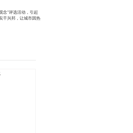
观念”评选活动，引起
实干兴邦，让城市因热
活动。这在全国为数不
观念”之所以受到普遍
体中国人民的共同记
代留存的共同精神财