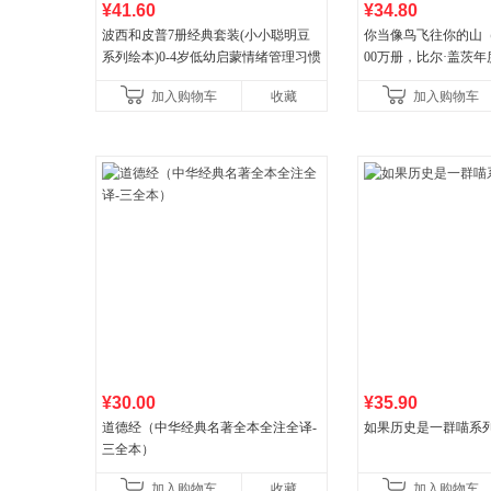
¥41.60
¥34.80
波西和皮普7册经典套装(小小聪明豆
你当像鸟飞往你的山
系列绘本)0-4岁低幼启蒙情绪管理习惯
00万册，比尔·盖茨
养成绘本，引导宝宝认识接纳情绪培
顶《纽约时报》畅销榜
加入购物车
收藏
加入购物车
养好品质，发现快
比你听说的还要
¥30.00
¥35.90
道德经（中华经典名著全本全注全译-
如果历史是一群喵系
三全本）
加入购物车
收藏
加入购物车