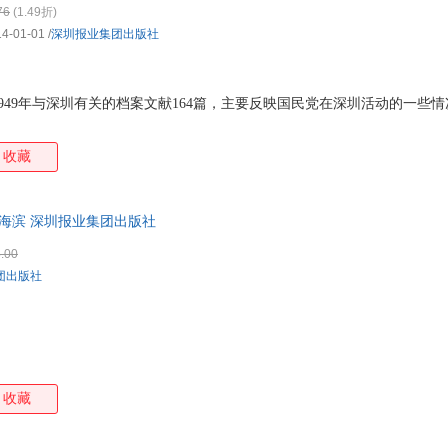
76
(1.49折)
箱包皮
14-01-01
/
深圳报业集团出版社
手表饰
运动户
汽车用
至1949年与深圳有关的档案文献164篇，主要反映国民党在深圳活动的一些
食品
手机通
收藏
数码影
电脑办
大家电
海滨 深圳报业集团出版社
家用电
.00
团出版社
收藏