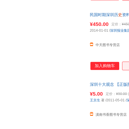
民国时期深圳历
史
资
¥450.00
定价：
¥45
2014-01-01
/
深圳报业集
中天图书专营店
加入购物车
深圳十大观念 【正版
¥5.00
定价：
¥90.00
(
王京生
著
/2011-05-01
/
潢南书香图书专营店