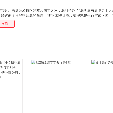
0年8月。深圳经济特区建立30周年之际，深圳举办了“深圳最有影响力十大
。经过两个月严格认真的筛选，“时间就是金钱，效率就是生命空谈误国，
入选深圳“十大观念”。在我的印象中，一座城市以“观念”为主题开展评选
收藏
评选活动之所以产生广泛影响，在深圳这块改革开放的热土上诞生的“十大
于这些观念唱响了改革开放的时代音，凝练了意气风发走向改革开放的全
壮阔的中华民族的伟大复兴史因此展开。这些观念不独属于深圳，它是时