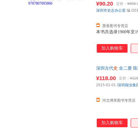
¥90.20
定价：
¥606.
深圳市史志办公室
编
/20
墨香图书专营店
本书共选录1900年
加入购物车
深圳古代
史
全二册 陈
¥118.00
定价：
¥118
2015-01-01
/
深圳报业集
河北博库图书专营店
加入购物车