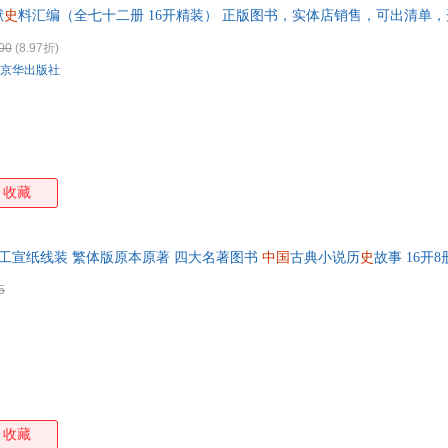
献
史
料汇编（全七十二册 16开精装） 正版图书，实体店销售，可出清单
箱包皮
手表饰
00
(8.97折)
运动户
京华出版社
汽车用
食品
手机通
数码影
电脑办
收藏
大家电
家用电
手工宣纸线装 繁体版原本原著 四大名著图书
中国
古典小说历
史
故事 16开
5
收藏