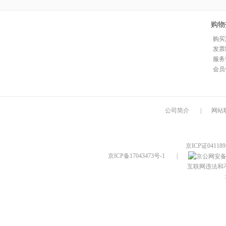
购物
购买
发票
服务
会员
公司简介
|
网站
京ICP证04118
京ICP备17043473号-1
|
互联网违法和不良