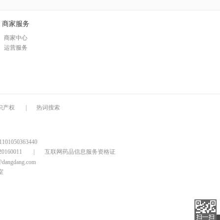
商家服务
商家中心
运营服务
识产权
|
热词搜索
1050363440
160011
|
互联网药品信息服务资格证
@dangdang.com
室