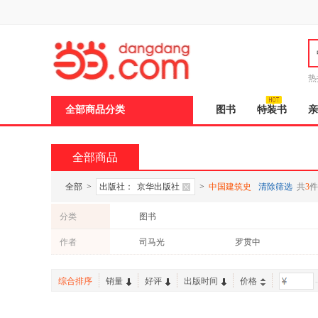
新
窗
口
打
开
无
障
热
碍
说
全部商品分类
图书
特装书
亲
明
页
面,
按
全部商品
Ctrl
加
波
全部
>
出版社：
京华出版社
>
中国建筑史
清除筛选
共
3
件
浪
键
分类
图书
打
开
作者
司马光
罗贯中
导
盲
模
综合排序
销量
好评
出版时间
价格
-
式