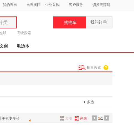
我的当当
当当拼团
企业采购
客户服务
切换无障碍
分类
我的订单
购物车
类
元包邮
高级搜索
文创
毛边本
批量搜索
妆
品
饰
多选
鞋
用
饰
手机专享价
大图
列表
1
/1