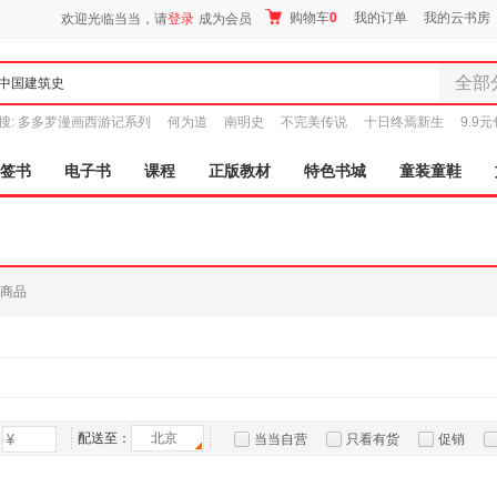
购物车
0
我的订单
我的云书房
欢迎光临当当，请
登录
成为会员
全部
全部分
搜:
多多罗漫画西游记系列
何为道
南明史
不完美传说
十日终焉新生
9.9
尾品汇
图书
签书
电子书
课程
正版教材
特色书城
童装童鞋
电子书
音像
影视
时尚美
商品
母婴用
玩具
孕婴服
童装童
家居日
家具装
配送至：
北京
当当自营
只看有货
促销
服装
特卖
预售
入驻商家
鞋