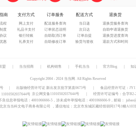
指南
支付方式
订单服务
配送方式
退换货
流程
网上支付
配送服务查询
当日递
退换货服务查询
制度
礼品卡支付
订单状态说明
次日达
自助申请退换货
协议
银行转账
自助取消订单
订单自提
退换货进度查询
优惠
礼券支付
自助修改订单
验货与签收
退款方式和时间
联盟
|
当当招商
|
机构销售
|
手机当当
|
官方Blog
|
知
Copyright 2004 - 2024 当当网. All Rights Reserved
9号
|
出版物经营许可证 新出发京批字第直0673号
|
食品经营许可证：JY1110
京公网安备11010502037644号
|
经营许可证编号：合字B2-20
信息举报电话：4001066666-5，涉未成年举报电话：4001066666-9，邮箱：
jubao
北京当当科文电子商务有限公司
，通信地址：北京市东城区藏经馆胡同17号1幢A103