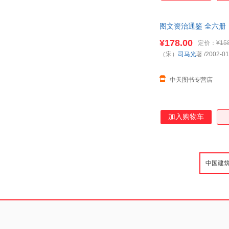
图文资治通鉴 全六册
¥178.00
定价：
¥15
（宋）
司马光
著
/2002-01
中天图书专营店
加入购物车