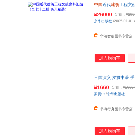
中国
近代
建筑
工程文
¥26000
定价：
¥290
京华出版社
/2005-01-01
/
华清智鉴图书专营店
加入购物车
三国演义 罗贯中著 
¥1660
定价：
¥1660.
罗贯中
/
京华出版社
书海行舟图书专营店
加入购物车