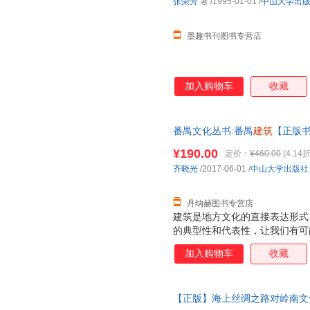
张荣芳
著
/1995-01-01
/
中山大学出
墨趣书刊图书专营店
加入购物车
收藏
番禺文化丛书:番禺
建筑
【正版书
¥190.00
定价：
¥460.00
(4.14折
齐晓光
/2017-06-01
/
中山大学出版社
丹纳赫图书专营店
建筑是地方文化的直接表达形式
的典型性和代表性，让我们有可
统。
加入购物车
收藏
【正版】海上丝绸之路对岭南文