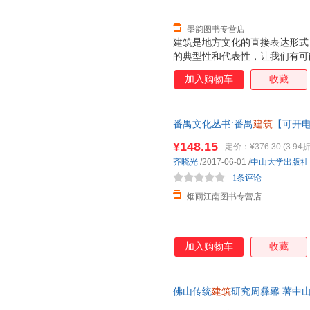
墨韵图书专营店
建筑是地方文化的直接表达形式
的典型性和代表性，让我们有可
统。
加入购物车
收藏
番禺文化丛书:番禺
建筑
【可开
而非一套，电子发票！
¥148.15
定价：
¥376.30
(3.94折
齐晓光
/2017-06-01
/
中山大学出版社
1条评论
烟雨江南图书专营店
加入购物车
收藏
佛山传统
建筑
研究周彝馨 著中山大
发,可开发票