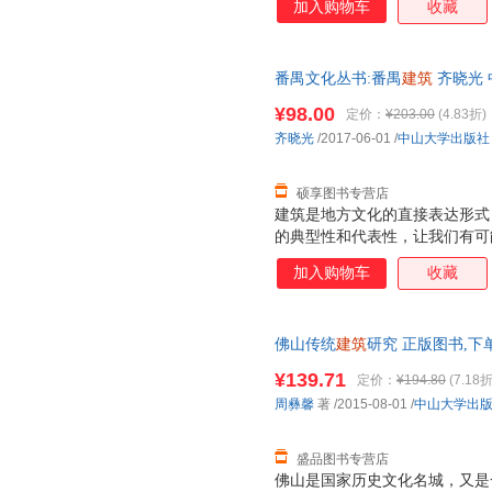
加入购物车
收藏
番禺文化丛书:番禺
建筑
齐晓光 
物流便捷，下单秒杀，欢迎选购
¥98.00
定价：
¥203.00
(4.83折)
齐晓光
/2017-06-01
/
中山大学出版社
硕享图书专营店
建筑是地方文化的直接表达形式
的典型性和代表性，让我们有可
统。
加入购物车
收藏
佛山传统
建筑
研究 正版图书,下
¥139.71
定价：
¥194.80
(7.18折
周彝馨
著
/2015-08-01
/
中山大学出
盛品图书专营店
佛山是国家历史文化名城，又是