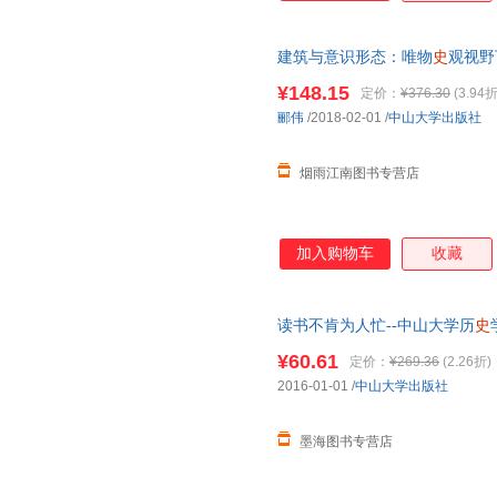
建筑与意识形态：唯物
史
观视野
大学出版社【售后无忧】 正版
¥148.15
定价：
¥376.30
(3.94折
发票！
郦伟
/2018-02-01
/
中山大学出版社
烟雨江南图书专营店
加入购物车
收藏
读书不肯为人忙--中山大学历
史
可开发票
¥60.61
定价：
¥269.36
(2.26折)
2016-01-01
/
中山大学出版社
墨海图书专营店