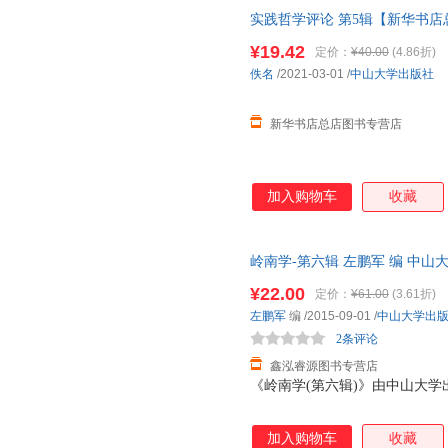
实践哲学评论 第5辑【新华书店
发货 85%城市次日送达！团购优惠咨
¥19.42
定价：
¥40.00
(4.86折)
佚名
/2021-03-01
/
中山大学出版社
新华书店总店图书专营店
加入购物车
收藏
岭南学-第六辑 左鹏军 编 中
捷，下单秒杀，欢迎选购！
¥22.00
定价：
¥61.00
(3.61折)
左鹏军
编
/2015-09-01
/
中山大学出
2条评论
鑫泓睿源图书专营店
《岭南学(第六辑)》由中山大学
加入购物车
收藏