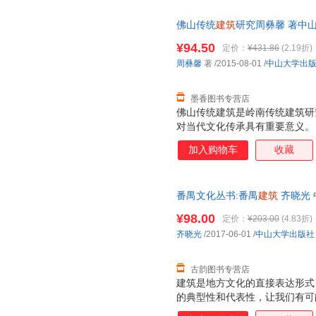
佛山传统
建筑
研究周彝馨 著中山大
质量，此书为单本而非一套，电
¥94.50
定价：
¥431.86
(2.19折)
周彝馨
著
/2015-08-01
/
中山大学出
墨香图书专营店
佛山传统建筑是岭南传统建筑研
对当代文化传承具有重要意义。
史文化背景、佛山传统建筑历史
加入购物车
收藏
佛山传统建筑形制特色、佛山传
等。
番禺文化丛书:番禺
建筑
齐晓光 
流便捷，下单秒杀，欢迎选购！
¥98.00
定价：
¥203.00
(4.83折)
齐晓光
/2017-06-01
/
中山大学出版社
古韵图书专营店
建筑是地方文化的直接表达形式
的典型性和代表性，让我们有可
统。