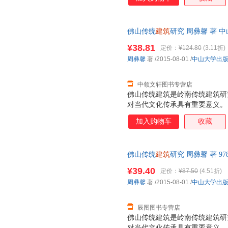
化密码”的具有丰厚文化底蕴的
佛山传统
建筑
研究 周彝馨 著 
一套，支持7天无理由退换】
¥38.81
定价：
¥124.80
(3.11折)
周彝馨
著
/2015-08-01
/
中山大学出
中领文轩图书专营店
佛山传统建筑是岭南传统建筑研
对当代文化传承具有重要意义。
史文化背景、佛山传统建筑历史
加入购物车
收藏
佛山传统建筑形制特色、佛山传
等。
佛山传统
建筑
研究 周彝馨 著 97
优质售后，支持7天无理由退换
¥39.40
定价：
¥87.50
(4.51折)
周彝馨
著
/2015-08-01
/
中山大学出
辰图图书专营店
佛山传统建筑是岭南传统建筑研
对当代文化传承具有重要意义。