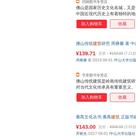
玥桐图书专营店
佛山是国家历史文化名城，又是
中国近现代历史上有着独特的地
物、掌故、风物和文化DNA。“
加入购物车
收藏
化密码”的具有丰厚文化底蕴的
佛山传统
建筑
研究 周彝馨 著 中山
速发,可开发票
¥139.71
定价：
¥193.80
(7.21折
周彝馨
著
/2015-08-01
/
中山大学出
字里图书专营店
佛山传统建筑是岭南传统建筑研
对当代文化传承具有重要意义。
史文化背景、佛山传统建筑历史
加入购物车
收藏
佛山传统建筑形制特色、佛山传
等。
番禺文化丛书:番禺
建筑
正版书
¥143.00
定价：
¥366.00
(3.91折
齐晓光
/2017-06-01
/
中山大学出版社