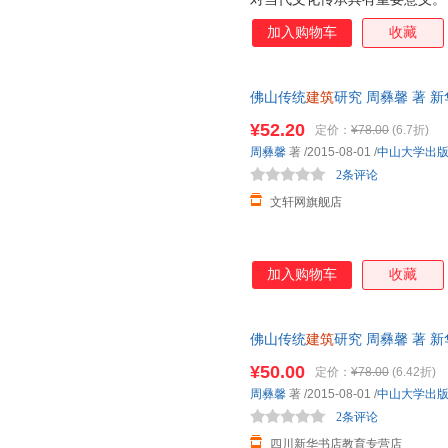
史文化背景、佛山传统建筑历史
加入购物车
收藏
佛山传统建筑形制特色、佛山传
等。
佛山传统
建筑
研究 周彝馨 著 
达，团购优惠咨询在线客服！
¥52.20
定价：
¥78.00
(6.7折)
周彝馨
著
/2015-08-01
/
中山大学出
2条评论
文轩网旗舰店
加入购物车
收藏
佛山传统
建筑
研究 周彝馨 著 
达，团购优惠咨询在线客服！
¥50.00
定价：
¥78.00
(6.42折)
周彝馨
著
/2015-08-01
/
中山大学出
2条评论
四川新华书店教育专营店