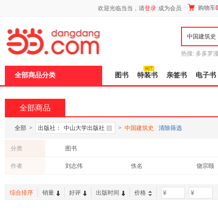
新
购物车
欢迎光临当当，请
登录
成为会员
窗
口
打
开
无
障
热搜:
多多罗
碍
传说
十日终
说
全部商品分类
图书
特装书
亲签书
电子书
明
页
面,
按
全部商品
Ctrl
加
波
全部
>
出版社：
中山大学出版社
>
中国建筑史
清除筛选
浪
键
分类
图书
打
开
作者
刘志伟
佚名
饶宗颐
导
盲
模
综合排序
销量
好评
出版时间
价格
-
式