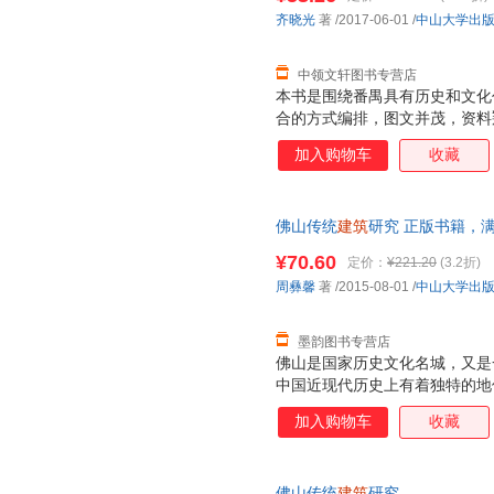
齐晓光
著
/2017-06-01
/
中山大学出
中领文轩图书专营店
本书是围绕番禺具有历史和文化
合的方式编排，图文并茂，资料
研究有不小的裨益。 本书共分
加入购物车
收藏
街区，第二至第七章论述的依次
筑、防御性建筑、其他类型建筑
护单位一览表”。这些建筑基本
佛山传统
建筑
研究 正版书籍，
解番禺建筑的历史风貌，而且透
治、经济、社会、人文风俗等方
¥70.60
定价：
¥221.20
(3.2折)
周彝馨
著
/2015-08-01
/
中山大学出
墨韵图书专营店
佛山是国家历史文化名城，又是
中国近现代历史上有着独特的地
物、掌故、风物和文化DNA。“
加入购物车
收藏
化密码”的具有丰厚文化底蕴的
佛山传统
建筑
研究