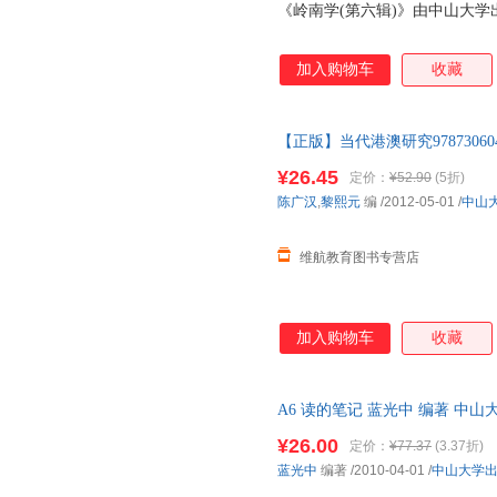
《岭南学(第六辑)》由中山大学
加入购物车
收藏
【正版】当代港澳研究978730
图书价格为单本 如有需要请联
¥26.45
定价：
¥52.90
(5折)
陈广汉
,
黎熙元
编
/2012-05-01
/
中山
维航教育图书专营店
加入购物车
收藏
A6 读的笔记 蓝光中 编著 中
便捷，下单秒杀，欢迎选购！
¥26.00
定价：
¥77.37
(3.37折)
蓝光中
编著
/2010-04-01
/
中山大学