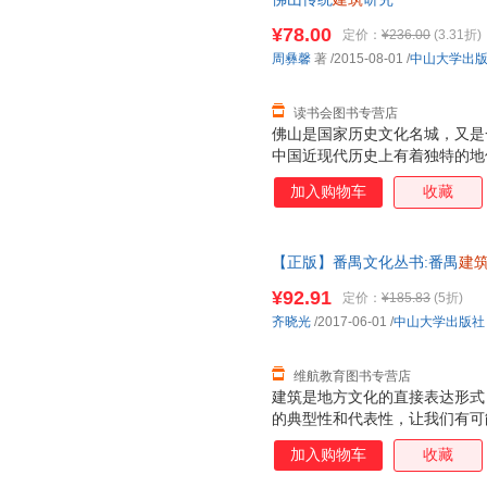
¥78.00
定价：
¥236.00
(3.31折)
周彝馨
著
/2015-08-01
/
中山大学出
读书会图书专营店
佛山是国家历史文化名城，又是
中国近现代历史上有着独特的地
物、掌故、风物和文化DNA。“
加入购物车
收藏
化密码”的具有丰厚文化底蕴的
【正版】番禺文化丛书:番禺
建
装图书为单本的价格，请看清楚
¥92.91
定价：
¥185.83
(5折)
齐晓光
/2017-06-01
/
中山大学出版社
维航教育图书专营店
建筑是地方文化的直接表达形式
的典型性和代表性，让我们有可
统。
加入购物车
收藏