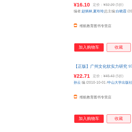
中山大学出版社【正版图书可开
¥16.10
定价：
¥32.20
(5折)
编者:
赵炳林
,
夏玲玲|
总主编:
白晓霞
/2
维航教育图书专营店
加入购物车
收藏
【正版】广州文化软实力研究 978
开发票】 正版图书下单即可
¥22.71
定价：
¥45.43
(5折)
孙云
编
/2010-10-01
/
中山大学出版
维航教育图书专营店
加入购物车
收藏