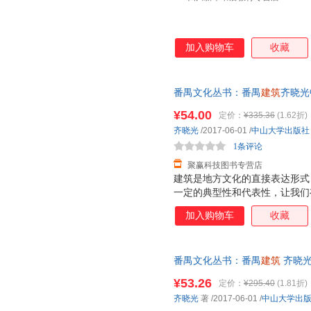
加入购物车
收藏
番禺文化丛书：番禺
建筑
齐晓光中
【正版原版旧图书，保证质量，
¥54.00
定价：
¥335.36
(1.62折)
齐晓光
/2017-06-01
/
中山大学出版社
1条评论
聚赢科技图书专营店
建筑是地方文化的直接表达形式
一定的典型性和代表性，让我们
传统。
加入购物车
收藏
番禺文化丛书：番禺
建筑
齐晓光 
发票，优质售后，支持7天无理
¥53.26
定价：
¥295.40
(1.81折)
齐晓光
著
/2017-06-01
/
中山大学出