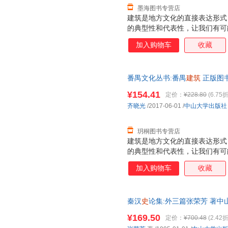
墨海图书专营店
建筑是地方文化的直接表达形式
的典型性和代表性，让我们有可
统。
加入购物车
收藏
番禺文化丛书:番禺
建筑
正版图书
¥154.41
定价：
¥228.80
(6.75折
齐晓光
/2017-06-01
/
中山大学出版社
玥桐图书专营店
建筑是地方文化的直接表达形式
的典型性和代表性，让我们有可
统。
加入购物车
收藏
秦汉
史
论集:外三篇张荣芳 著中山大
质量，此书为单本而非一套，电
¥169.50
定价：
¥700.48
(2.42折