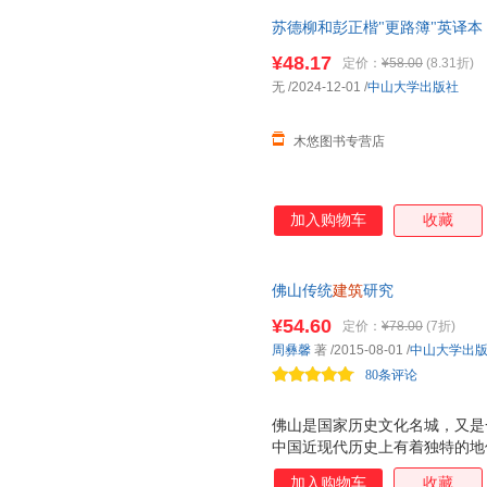
苏德柳和彭正楷"更路簿"英译本 
山大学出版社
¥48.17
定价：
¥58.00
(8.31折)
无
/2024-12-01
/
中山大学出版社
木悠图书专营店
加入购物车
收藏
佛山传统
建筑
研究
¥54.60
定价：
¥78.00
(7折)
周彝馨
著
/2015-08-01
/
中山大学出
80条评论
佛山是国家历史文化名城，又是
中国近现代历史上有着独特的地
物、掌故、风物和文化DNA。“
加入购物车
收藏