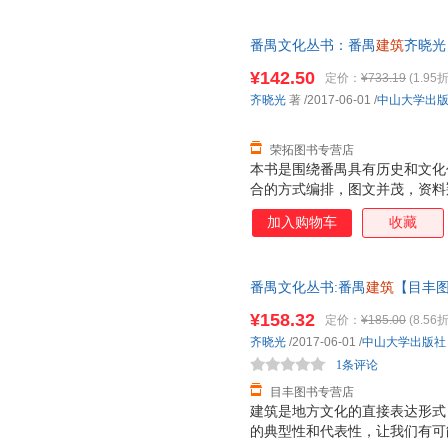
番禺文化丛书：番禺
建筑
齐晓光 
书，保证质量，此书为单本而非
¥142.50
定价：
¥733.19
(1.95折
齐晓光
著
/2017-06-01
/
中山大学出
荣拓图书专营店
本书是围绕番禺具有历史和文化
合的方式编排，图文并茂，资料
研究有不小的裨益。 本书共分
加入购物车
收藏
街区，第二至第七章论述的依次
筑、防御性建筑、其他类型建筑
单位一览表”。这些建筑基本都
番禺文化丛书:番禺
建筑
【目丰
番禺建筑的历史风貌，而且透物
本而非一套，电子发票。
经济、社会、人文风俗等方面的
¥158.32
定价：
¥185.00
(8.56折
齐晓光
/2017-06-01
/
中山大学出版社
1条评论
目丰图书专营店
建筑是地方文化的直接表达形式
的典型性和代表性，让我们有可