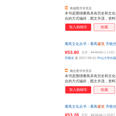
唯盛图书专营店
本书是围绕番禺具有历史和文化
合的方式编排，图文并茂，资料
研究有不小的裨益。 本书共分
加入购物车
收藏
街区，第二至第七章论述的依次
筑、防御性建筑、其他类型建筑
护单位一览表”。这些建筑基本
番禺文化丛书：番禺
建筑
齐晓光 
解番禺建筑的历史风貌，而且透
发票，优质售后，支持7天无理
治、经济、社会、人文风俗等方
¥53.80
定价：
¥476.00
(1.14折)
齐晓光
著
/2017-06-01
/
中山大学出
概念图书专营店
本书是围绕番禺具有历史和文化
合的方式编排，图文并茂，资料
研究有不小的裨益。 本书共分
加入购物车
收藏
街区，第二至第七章论述的依次
筑、防御性建筑、其他类型建筑
护单位一览表”。这些建筑基本
番禺文化丛书：番禺
建筑
齐晓光 
解番禺建筑的历史风貌，而且透
发票，优质售后，支持7天无理
治、经济、社会、人文风俗等方
¥53.26
定价：
¥276.00
(1.93折)