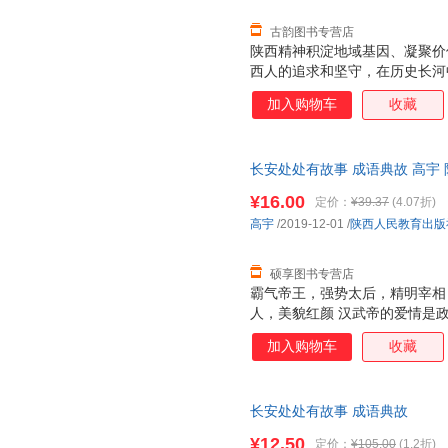
古韵图书专营店
陕西精神积淀地域基因、凝聚价
西人的追求和坚守，在历史长河
强音、前行。
加入购物车
收藏
长安处处有故事 成语典故 高宇
仓发货，物流便捷，下单秒杀，
¥16.00
定价：
¥39.37
(4.07折)
高宇
/2019-12-01
/
陕西人民教育出版
硕享图书专营店
霸气帝王，强势太后，精明宰相
人，美貌红颜 汉武帝的爱情是
的婚姻生活吗？他们就是“覆水难
加入购物车
收藏
王昭君远嫁匈奴之后命运如何？
么道路？可谓“终南捷径”。 杜
对人生有多重要？长相丑陋屡遭
长安处处有故事 成语典故
会被车裂？可谓“作法自毙” 汉武
诛”出自谁口？ 为什么总有人说
¥12.50
定价：
¥105.00
(1.2折)