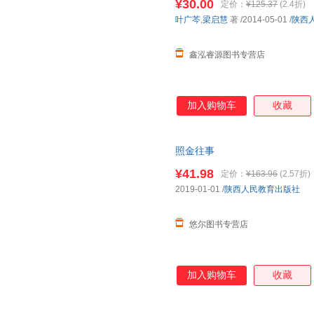
¥30.00
定价：
¥125.37
(2.4折)
叶广芩
,
梁启慧
著
/2014-05-01
/
陕西
鑫泓睿源图书专营店
加入购物车
收藏
照金往事
¥41.98
定价：
¥163.96
(2.57折)
2019-01-01
/
陕西人民教育出版社
悠尔图书专营店
加入购物车
收藏