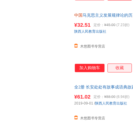
中国
马克思主义发展规律论的历
¥32.51
定价：
¥45.00
(7.23折)
陕西人民教育出版社
木悠图书专营店
加入购物车
收藏
全2册 长安处处有故事成语典
史
文化
中国
人文地理读物老师课
¥61.02
定价：
¥88.00
(6.94折)
2019-09-01
/
陕西人民教育出版社
木悠图书专营店