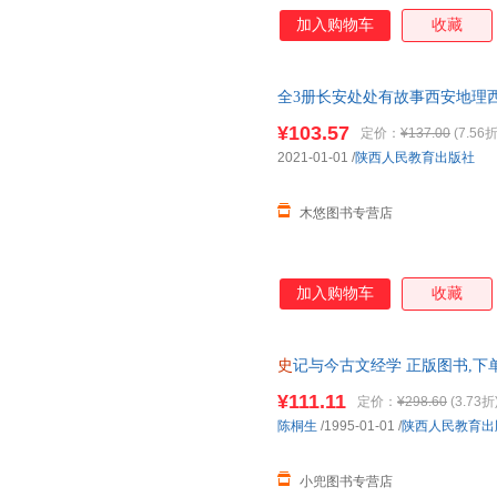
加入购物车
收藏
全3册长安处处有故事西安地理
历
史
文化
中国
人文地理读物老师
¥103.57
定价：
¥137.00
(7.56折
2021-01-01
/
陕西人民教育出版社
木悠图书专营店
加入购物车
收藏
史
记与今古文经学 正版图书,下
¥111.11
定价：
¥298.60
(3.73折
陈桐生
/1995-01-01
/
陕西人民教育出
小兜图书专营店