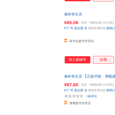
秦岭有生灵
¥85.56
定价：
¥251.12
(3.41折)
叶广芩
,
梁启慧
著
/2014-05-01
/
陕西
读书会图书专营店
加入购物车
收藏
秦岭有生灵 【正版书籍，满额
¥87.60
定价：
¥255.20
(3.44折)
叶广芩
,
梁启慧
著
/2014-05-01
/
陕西
1条评论
博雅图书专营店