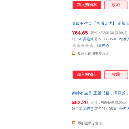
加入购物车
收藏
秦岭有生灵【售后无忧】 正版
发票！
¥64.65
定价：
¥209.30
(3.09折)
叶广芩
,
梁启慧
著
/2014-05-01
/
陕西
1条评论
烟雨江南图书专营店
加入购物车
收藏
秦岭有生灵 正版书籍，满额减
¥62.20
定价：
¥204.40
(3.05折)
叶广芩
,
梁启慧
著
/2014-05-01
/
陕西
墨韵图书专营店