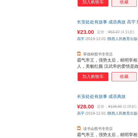
加入购物车
收藏
王昭君远嫁匈奴之后命运如何？
么道路？可谓“终南捷径”。 杜
对人生有多重要？长相丑陋屡遭
长安处处有故事 成语典故 高宇
会被车裂？可谓“作法自毙” 汉武
货，物流便捷，下单秒杀，欢迎
诛”出自谁口？ 为什么总有人说
¥23.00
定价：
¥53.37
(4.31折)
河为何还能出个成语？“泾渭分明
高宇
/2019-12-01
/
陕西人民教育出版
帝时期酷吏的一生“一意孤行”。
翠德林图书专营店
霸气帝王，强势太后，精明宰相
人，美貌红颜 汉武帝的爱情是
的婚姻生活吗？他们就是“覆水难
加入购物车
收藏
王昭君远嫁匈奴之后命运如何？
么道路？可谓“终南捷径”。 杜
对人生有多重要？长相丑陋屡遭
长安处处有故事 成语典故
会被车裂？可谓“作法自毙” 汉武
诛”出自谁口？ 为什么总有人说
¥28.00
定价：
¥136.00
(2.06折)
河为何还能出个成语？“泾渭分明
高宇
/2019-12-01
/
陕西人民教育出版
帝时期酷吏的一生——“一意孤行
读书会图书专营店
霸气帝王，强势太后，精明宰相