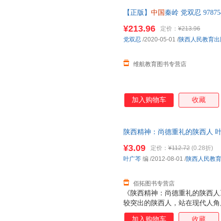
【正版】
中国
秦岭 党双忍 9787
单本的价格，请看清楚再下单！
¥213.96
定价：
¥213.96
党双忍
/2020-05-01
/
陕西人民教育出
维航教育图书专营店
加入购物车
收藏
陕西精神：尚德重礼的陕西人 叶
优质售后，支持7天无理由退换
¥3.09
定价：
¥112.72
(0.28折)
叶广芩
编
/2012-08-01
/
陕西人民教
佰拓图书专营店
《陕西精神：尚德重礼的陕西人
较突出的陕西人，站在现代人角
上的闪光点，希望给当代人以借
加入购物车
收藏