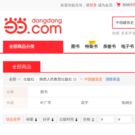
新
购物车
欢迎光临当当，请
登录
成为会员
窗
口
打
开
无
障
热搜:
多多罗
碍
传说
十日终
说
全部商品分类
图书
特装书
亲签书
电子书
明
页
面,
按
全部商品
Ctrl
加
波
全部
>
出版社：
陕西人民教育出版社
>
中国建筑史
清除筛选
浪
键
分类
图书
打
开
作者
叶广芩
高宇
陈桐生
导
盲
模
综合排序
销量
好评
出版时间
价格
-
式