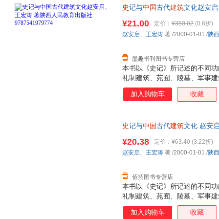
史
记与
中国
古代
建筑
文化赵安启
9787541979774 正版旧
¥21.00
定价：
¥350.02
(0.6折)
赵安启
、
王宏涛
著
/2000-01-01
/
陕
墨趣书刊图书专营店
本书以《史记》所记述的不同功
礼制建筑、苑囿、陵墓、军事建
《史记》所记载的各类建筑进行
加入购物车
收藏
史
记与
中国
古代
建筑
文化 赵安
票，优质售后，支持7天无理由
¥20.38
定价：
¥63.40
(3.22折)
赵安启
、
王宏涛
著
/2000-01-01
/
陕
佰拓图书专营店
本书以《史记》所记述的不同功
礼制建筑、苑囿、陵墓、军事建
《史记》所记载的各类建筑进行
加入购物车
收藏