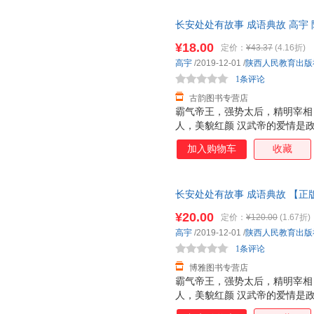
长安处处有故事 成语典故 高宇
货，物流便捷，下单秒杀，欢迎
¥18.00
定价：
¥43.37
(4.16折)
高宇
/2019-12-01
/
陕西人民教育出版
1条评论
古韵图书专营店
霸气帝王，强势太后，精明宰相
人，美貌红颜 汉武帝的爱情是
的婚姻生活吗？他们就是“覆水难
加入购物车
收藏
王昭君远嫁匈奴之后命运如何？
么道路？可谓“终南捷径”。 杜
对人生有多重要？长相丑陋屡遭
长安处处有故事 成语典故 【
会被车裂？可谓“作法自毙” 汉武
诛”出自谁口？ 为什么总有人说
¥20.00
定价：
¥120.00
(1.67折)
河为何还能出个成语？“泾渭分明
高宇
/2019-12-01
/
陕西人民教育出版
帝时期酷吏的一生——“一意孤行
1条评论
博雅图书专营店
霸气帝王，强势太后，精明宰相
人，美貌红颜 汉武帝的爱情是
的婚姻生活吗？他们就是“覆水难