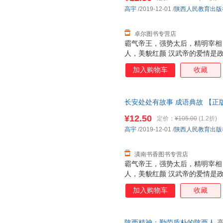
河为何还能出个成语？“泾渭分明
高宇
/2019-12-01
/
陕西人民教育出版
帝时期酷吏的一生——“一意孤行
卓尔图书专营店
霸气帝王，强势太后，精明宰相
人，美貌红颜 汉武帝的爱情是
的婚姻生活吗？他们就是“覆水难
加入购物车
收藏
王昭君远嫁匈奴之后命运如何？
么道路？可谓“终南捷径”。 杜
对人生有多重要？长相丑陋屡遭
长安处处有故事 成语典故 【
会被车裂？可谓“作法自毙” 汉武
诛”出自谁口？ 为什么总有人说
¥12.50
定价：
¥105.00
(1.2折)
河为何还能出个成语？“泾渭分明
高宇
/2019-12-01
/
陕西人民教育出版
帝时期酷吏的一生——“一意孤行
潢南书香图书专营店
霸气帝王，强势太后，精明宰相
人，美貌红颜 汉武帝的爱情是
的婚姻生活吗？他们就是“覆水难
加入购物车
收藏
王昭君远嫁匈奴之后命运如何？
么道路？可谓“终南捷径”。 杜
对人生有多重要？长相丑陋屡遭
陕西精神：勤劳质朴的陕西人 高