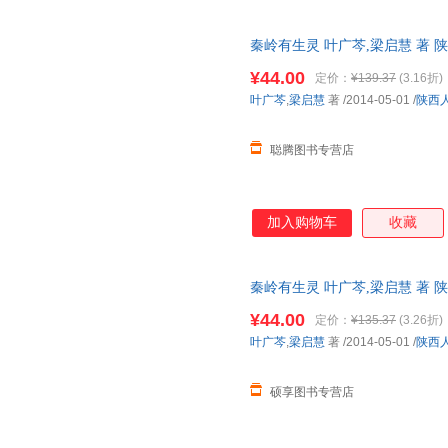
秦岭有生灵 叶广芩,梁启慧 著
仓发货，物流便捷，下单秒杀，
¥44.00
定价：
¥139.37
(3.16折)
叶广芩
,
梁启慧
著
/2014-05-01
/
陕西
聪腾图书专营店
加入购物车
收藏
秦岭有生灵 叶广芩,梁启慧 著
物流便捷，下单秒杀，欢迎选购
¥44.00
定价：
¥135.37
(3.26折)
叶广芩
,
梁启慧
著
/2014-05-01
/
陕西
硕享图书专营店