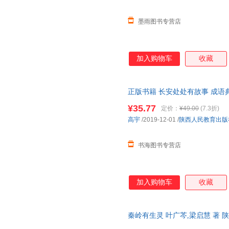
墨雨图书专营店
加入购物车
收藏
正版书籍 长安处处有故事 成语
发票 七天无理由退货让您购物
¥35.77
定价：
¥49.00
(7.3折)
高宇
/2019-12-01
/
陕西人民教育出版
书海图书专营店
加入购物车
收藏
秦岭有生灵 叶广芩,梁启慧 著
物流便捷，下单秒杀，欢迎选购