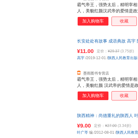
霸气帝王，强势太后，精明宰相
人，美貌红颜汉武帝的爱情是政
的婚姻生活吗？他们就是“覆水难
加入购物车
收藏
王昭君远嫁匈奴之后命运如何？
么道路？可谓“终南捷径”。杜甫
对人生有多重要？长相丑陋屡遭
长安处处有故事 成语典故 高宇
会被车裂？可谓“作法自毙”汉武
仓发货，物流便捷，下单秒杀，
自谁口？为什么总有人说王莽穿
¥11.00
定价：
¥29.37
(3.75折)
还能出个成语？“泾渭分明”为什
高宇
/2019-12-01
/
陕西人民教育出版
酷吏的一生——“一意孤行”。
墨雨图书专营店
霸气帝王，强势太后，精明宰相
人，美貌红颜 汉武帝的爱情是
的婚姻生活吗？他们就是“覆水难
加入购物车
收藏
王昭君远嫁匈奴之后命运如何？
么道路？可谓“终南捷径”。 杜
对人生有多重要？长相丑陋屡遭
陕西精神：尚德重礼的陕西人 叶
会被车裂？可谓“作法自毙” 汉武
三仓发货，物流便捷，下单秒杀
诛”出自谁口？ 为什么总有人说
¥9.00
定价：
¥27.00
(3.34折)
河为何还能出个成语？“泾渭分明
叶广芩
编
/2012-08-01
/
陕西人民教
帝时期酷吏的一生——“一意孤行