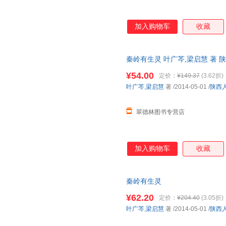
加入购物车
收藏
秦岭有生灵 叶广芩,梁启慧 著
发货，物流便捷，下单秒杀，欢
¥54.00
定价：
¥149.37
(3.62折)
叶广芩
,
梁启慧
著
/2014-05-01
/
陕西
翠德林图书专营店
加入购物车
收藏
秦岭有生灵
¥62.20
定价：
¥204.40
(3.05折)
叶广芩
,
梁启慧
著
/2014-05-01
/
陕西