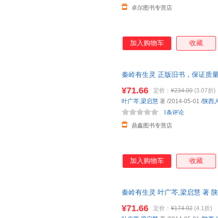
卓尔图书专营店
加入购物车
收藏
秦岭有生灵 正版旧书，保证质
¥71.66
定价：
¥234.00
(3.07折)
叶广芩
,
梁启慧
著
/2014-05-01
/
陕西
1条评论
鼎鑫图书专营店
加入购物车
收藏
秦岭有生灵 叶广芩,梁启慧 著
保证质量，此书为单本而非一套
¥71.66
定价：
¥174.92
(4.1折)