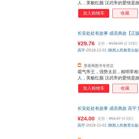
人，美貌红颜 汉武帝的爱情是
的婚姻生活吗？他们就是“覆水难
加入购物车
收藏
王昭君远嫁匈奴之后命运如何？
么道路？可谓“终南捷径”。 杜
对人生有多重要？长相丑陋屡遭
长安处处有故事 成语典故【正
会被车裂？可谓“作法自毙” 汉武
诛”出自谁口？ 为什么总有人说
¥29.76
定价：
¥136.00
(2.19折)
河为何还能出个成语？“泾渭分明
高宇
/2019-12-01
/
陕西人民教育出版
帝时期酷吏的一生——“一意孤行
墨香阁图书专营店
霸气帝王，强势太后，精明宰相
人，美貌红颜 汉武帝的爱情是
的婚姻生活吗？他们就是“覆水难
加入购物车
收藏
王昭君远嫁匈奴之后命运如何？
么道路？可谓“终南捷径”。 杜
对人生有多重要？长相丑陋屡遭
长安处处有故事 成语典故 高宇
会被车裂？可谓“作法自毙” 汉武
货，物流便捷，下单秒杀，欢迎
诛”出自谁口？ 为什么总有人说
¥24.00
定价：
¥53.37
(4.5折)
河为何还能出个成语？“泾渭分明
高宇
/2019-12-01
/
陕西人民教育出版
帝时期酷吏的一生——“一意孤行