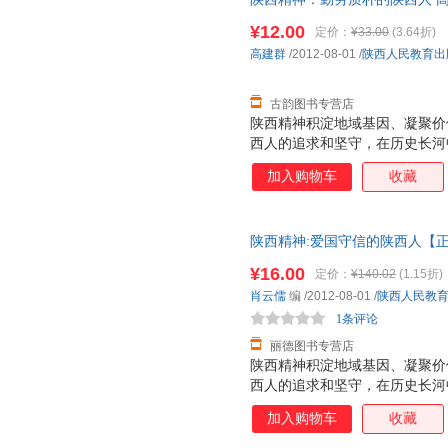
会被车裂？可谓“作法自毙” 汉武
仓发货，物流便捷，下单秒杀，
诛”出自谁口？ 为什么总有人说
¥12.00
定价：
¥33.00
(3.64折)
河为何还能出个成语？“泾渭分明
高建群
/2012-08-01
/
陕西人民教育出
帝时期酷吏的一生——“一意孤行
古韵图书专营店
陕西精神积淀地域基因、凝聚价
西人的追求和坚守，在历史长河
强音、前行。
加入购物车
收藏
陕西精神:爱国守信的陕西人【
保证质量，此书为单本而非一套
¥16.00
定价：
¥140.02
(1.15折)
肖云儒
编
/2012-08-01
/
陕西人民教
1条评论
丽德图书专营店
陕西精神积淀地域基因、凝聚价
西人的追求和坚守，在历史长河
强音、前行。
加入购物车
收藏