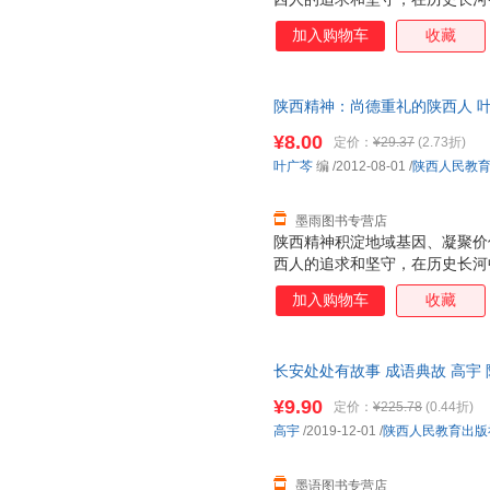
强音、前行。
加入购物车
收藏
陕西精神：尚德重礼的陕西人 叶
证】 全国三仓发货，物流便捷
¥8.00
定价：
¥29.37
(2.73折)
叶广芩
编
/2012-08-01
/
陕西人民教
墨雨图书专营店
陕西精神积淀地域基因、凝聚价
西人的追求和坚守，在历史长河
强音、前行。
加入购物车
收藏
长安处处有故事 成语典故 高宇
书，保证质量，此书为单本而非
¥9.90
定价：
¥225.78
(0.44折)
高宇
/2019-12-01
/
陕西人民教育出版
墨语图书专营店