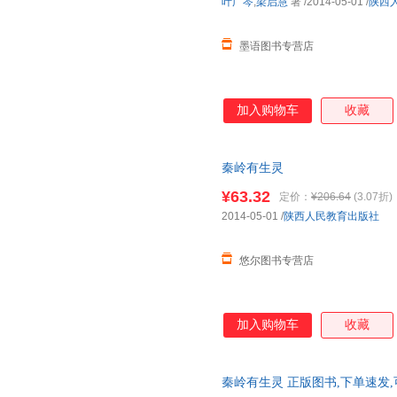
叶广芩
,
梁启慧
著
/2014-05-01
/
陕西
墨语图书专营店
加入购物车
收藏
秦岭有生灵
¥63.32
定价：
¥206.64
(3.07折)
2014-05-01
/
陕西人民教育出版社
悠尔图书专营店
加入购物车
收藏
秦岭有生灵 正版图书,下单速发