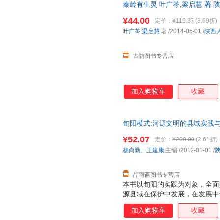
秦岭有生灵 叶广芩,梁启慧 著
货，物流便捷，下单秒杀，欢迎
¥44.00
定价：
¥119.37
(3.69折)
叶广芩
,
梁启慧
著
/2014-05-01
/
陕西
古韵图书专营店
加入购物车
收藏
旬阳模式:河源文明的县域实践与
版社 【速开发票，优质售后，
¥52.07
定价：
¥200.00
(2.61折)
杨尚勤
、
王建康
主编
/2012-01-01
/
品雨斋图书专营店
本书以旬阳的实践为对象，全面
源县域在保护中发展，在发展中
阳模式的基本内涵、旬阳模式的
加入购物车
收藏
发展展望等六个部分。