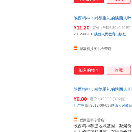
人》语言平实中带有激情，叙述
品质，为宣扬当代陕西人积极向
陕西精神：尚德重礼的陕西人叶广芩 
正版旧书，保证质量，此书为单
¥11.20
定价：
¥457.80
(0.25折)
2012-08-01
/
陕西人民教育出版社
聚赢科技图书专营店
加入购物车
收藏
陕西精神：尚德重礼的陕西人 叶
国三仓发货，物流便捷，下单秒
¥9.00
定价：
¥23.00
(3.92折)
叶广芩
编
/2012-08-01
/
陕西人民教
聪腾图书专营店
陕西精神积淀地域基因、凝聚价
西人的追求和坚守，在历史长河