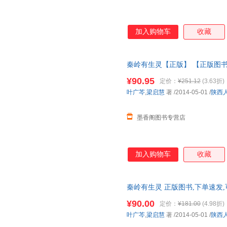
加入购物车
收藏
秦岭有生灵【正版】 【正版图
¥90.95
定价：
¥251.12
(3.63折)
叶广芩
,
梁启慧
著
/2014-05-01
/
陕西
墨香阁图书专营店
加入购物车
收藏
秦岭有生灵 正版图书,下单速发
¥90.00
定价：
¥181.00
(4.98折)
叶广芩
,
梁启慧
著
/2014-05-01
/
陕西