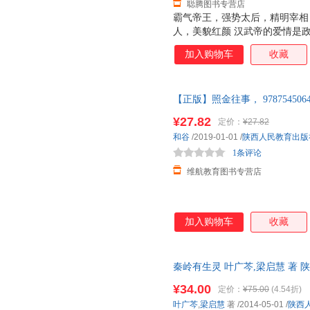
聪腾图书专营店
霸气帝王，强势太后，精明宰相
人，美貌红颜 汉武帝的爱情是
的婚姻生活吗？他们就是“覆水难
加入购物车
收藏
王昭君远嫁匈奴之后命运如何？
么道路？可谓“终南捷径”。 杜
对人生有多重要？长相丑陋屡遭
【正版】照金往事， 9787545
会被车裂？可谓“作法自毙” 汉武
格是一本的价格，需联系在线客服
诛”出自谁口？ 为什么总有人说
¥27.82
定价：
¥27.82
河为何还能出个成语？“泾渭分明
和谷
/2019-01-01
/
陕西人民教育出版
帝时期酷吏的一生——“一意孤行
1条评论
维航教育图书专营店
加入购物车
收藏
秦岭有生灵 叶广芩,梁启慧 著
货，物流便捷，下单秒杀，欢迎
¥34.00
定价：
¥75.00
(4.54折)
叶广芩
,
梁启慧
著
/2014-05-01
/
陕西