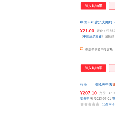
加入购物车
中国不朽建筑大图典
本而非一套，电子发
¥21.00
定价：
¥355.
《
中国建筑图鉴
》编辑部
墨趣书刊图书专营店
加入购物车
根脉——图说关中古
¥207.10
定价：
¥21
贺振平
著
/2023-07-01
/
10条评论