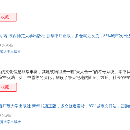
收藏
兵 著 陕西师范大学出版社 新华书店正版，多仓就近发货，85%城市次日
0
(4.95折)
范大学出版社
的文化信息非常丰富，其建筑物组成一套“天人合一”的符号系统。本书从
居室中火塘、灶、中霤等的演化，解读了祭天祀地的圜丘、方丘、社等的构
物灵台、辟雍、泮宫等的神秘符号意蕴。同时，还探讨了太阳崇拜与仪式性
收藏
研究的“有证据的假说”，为中国古代宗教、礼俗行为寻找可靠的解释。
西师范大学出版社 新华书店正版，多仓就近发货，85%城市次日达，团
0
(4.9折)
范大学出版社