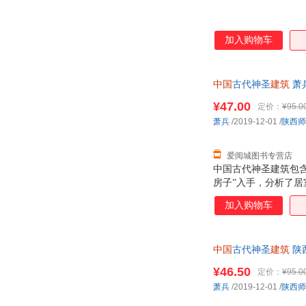
加入购物车
中国
古代神圣
建筑
萧
客服！
¥47.00
定价：
¥95.0
萧兵
/2019-12-01
/
陕西师
爱阅城图书专营店
中国古代神圣建筑包含
房子”入手，分析了
属性宗教兼礼制建筑
加入购物车
一种跨学科、跨文化
中国
古代神圣
建筑
陕
¥46.50
定价：
¥95.0
萧兵
/2019-12-01
/
陕西师