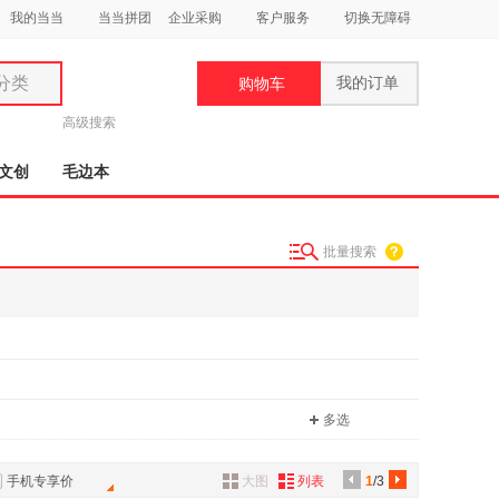
我的当当
当当拼团
企业采购
客户服务
切换无障碍
分类
我的订单
购物车
类
高级搜索
文创
毛边本
批量搜索
妆
品
饰
鞋
用
多选
饰
手机专享价
大图
列表
1
/3