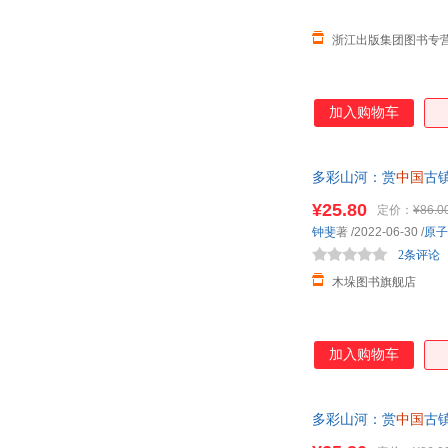
浙江出版集团图书专
加入购物车
多彩山河：赏
中国
古
¥25.80
定价：
¥86.0
钟斐
著
/2022-06-30
/
原子
2条评论
木垛图书旗舰店
加入购物车
多彩山河：赏
中国
古