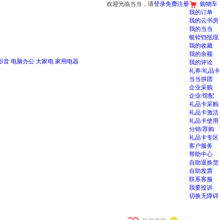
欢迎光临当当，请
登录
免费注册
购物车
我的订单
我的云书房
我的当当
银铃铛抵现
我的收藏
我的余额
影音
电脑办公
大家电
家用电器
我的评论
礼券/礼品卡
当当拼团
企业采购
企业/馆配
礼品卡采购
礼品卡激活
礼品卡使用
分销/荐购
礼品卡专区
客户服务
帮助中心
自助退换货
自助发票
联系客服
我要投诉
切换无障碍