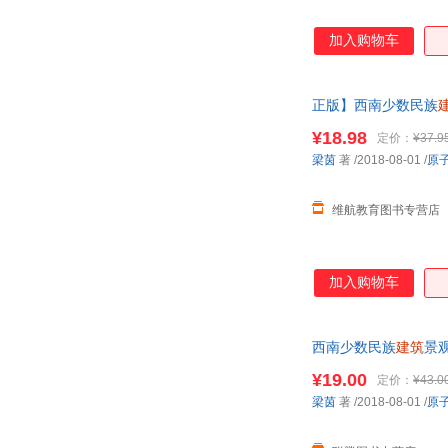
加入购物车
正版】西南少数民族
客服！
¥18.98
定价：
¥37.9
梁茵
著
/2018-08-01
/
原
维航教育图书专营店
加入购物车
西南少数民族
建筑
景
购！
¥19.00
定价：
¥43.0
梁茵
著
/2018-08-01
/
原