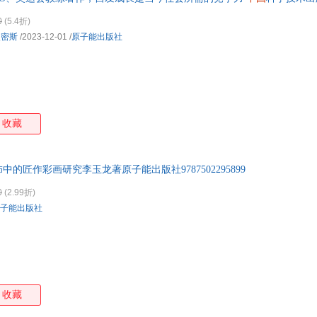
0
(5.4折)
史密斯
/2023-12-01
/
原子能出版社
收藏
中的匠作彩画研究李玉龙著原子能出版社9787502295899
0
(2.99折)
子能出版社
收藏