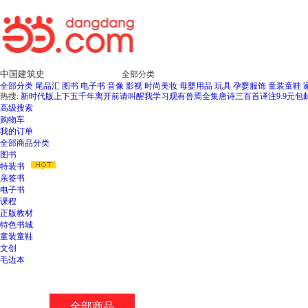
新
窗
口
打
开
无
全部分类
障
全部分类
尾品汇
图书
电子书
音像
影视
时尚美妆
母婴用品
玩具
孕婴服饰
童装童鞋
碍
热搜:
新时代版上下五千年
离开前请叫醒我
学习观
有兽焉全集
唐诗三百首译注
9.9元包
说
高级搜索
明
购物车
页
我的订单
面,
全部商品分类
按
图书
Ctrl
特装书
加
亲签书
波
电子书
浪
课程
键
正版教材
打
特色书城
开
童装童鞋
导
文创
盲
毛边本
模
式
全部商品