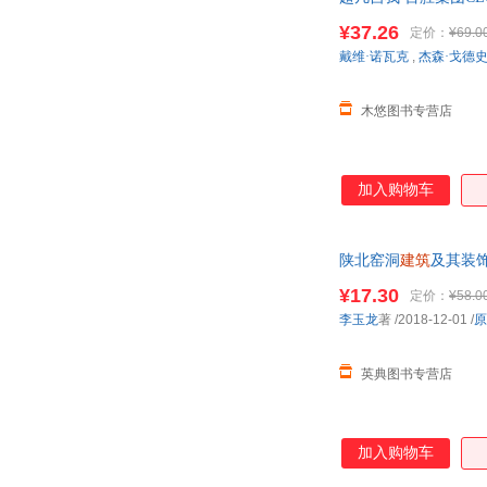
¥37.26
定价：
¥69.0
戴维·诺瓦克
,
杰森·戈德
木悠图书专营店
加入购物车
陕北窑洞
建筑
及其装饰
¥17.30
定价：
¥58.0
李玉龙
著
/2018-12-01
/
原
英典图书专营店
加入购物车