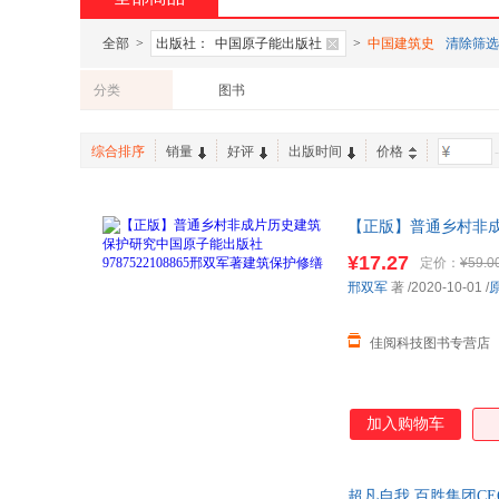
全部
>
出版社：
中国原子能出版社
>
中国建筑史
清除筛选
分类
图书
综合排序
销量
好评
出版时间
价格
-
【正版】普通乡村非
速发，可开发票，售
¥17.27
定价：
¥59.0
邢双军
著
/2020-10-01
/
佳阅科技图书专营店
加入购物车
超凡自我 百胜集团C