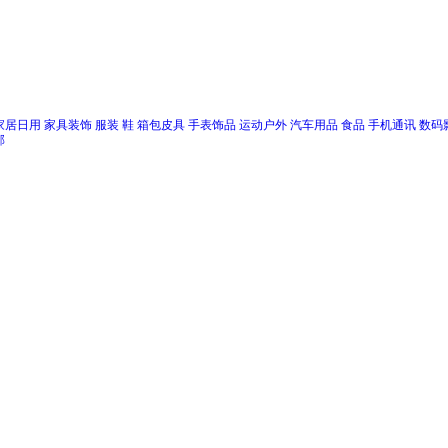
家居日用
家具装饰
服装
鞋
箱包皮具
手表饰品
运动户外
汽车用品
食品
手机通讯
数码
邮