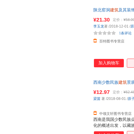
陕北窑洞
建筑
及其装饰中
¥21.30
定价：
¥58.0
李玉龙
著
/2018-12-01
/
原
1条评论
百特图书专营店
加入购物车
西南少数民族
建筑
景
¥12.97
定价：
¥62.4
梁茵
著
/2018-08-01
/
原
中领文轩图书专营店
西南是我国少数民族
化的概述出发，以藏
法新颖、层次清晰、