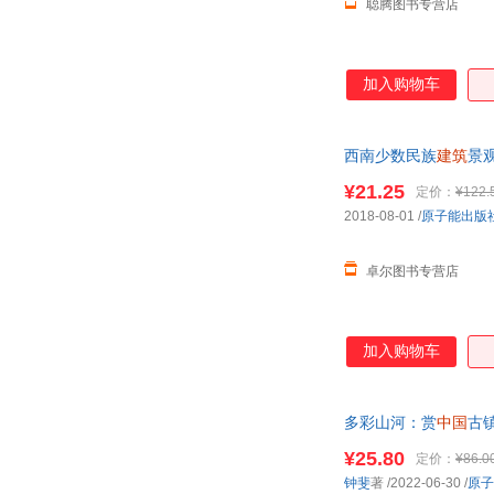
聪腾图书专营店
加入购物车
西南少数民族
建筑
景
¥21.25
定价：
¥122.
2018-08-01
/
原子能出版
卓尔图书专营店
加入购物车
多彩山河：赏
中国
古
¥25.80
定价：
¥86.0
钟斐
著
/2022-06-30
/
原子