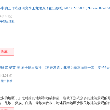
的匠作彩画研究李玉龙著原子能出版社9787502295899 ; 978-7-5022-958
0
(3.68折)
子能出版社
收藏
观研究 梁茵 著 原子能出版社 【速开发票，此书为单本而非一套，支持7
8
(2.08折)
子能出版社
众多的地区，加之特殊的地域和地貌特征，造就了形式众多的建筑景观的
族、羌族、彝族、白族、傣族为代表，论述西南地区少数民族建筑景观的
重点突出，且图文并茂，具有很强的学术性。