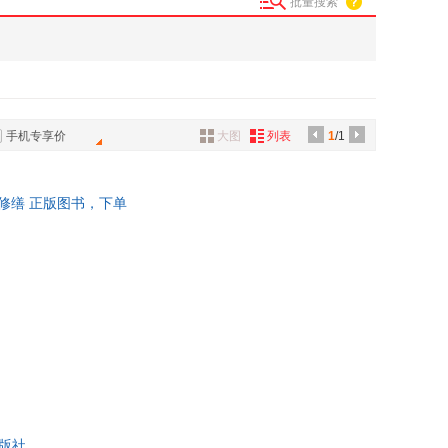
批量搜索
手机专享价
大图
列表
1
/1
修缮 正版图书，下单
版社