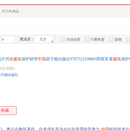
共
35
件商品
配送至：
北京
当当自营
只看有货
促销
特卖
预售
入驻商家
成片历
史建筑
保护研究
中国
原子能出版社9787522108865邢双军著
建筑
保护
后无忧！
0
(2.93折)
原子能出版社
收藏
EO、奥运会教练著作，自发成长是当今社会所需的竞争力
中国
科学技术出