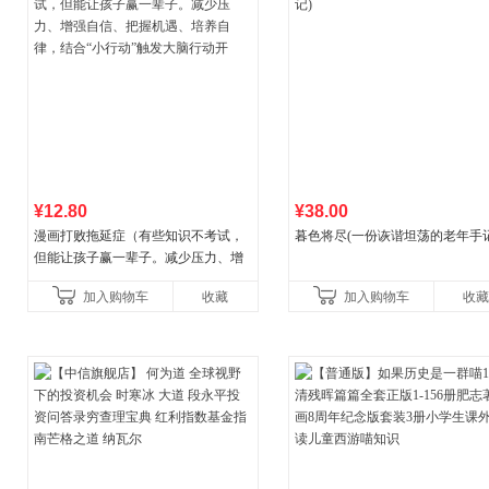
¥12.80
¥38.00
漫画打败拖延症（有些知识不考试，
暮色将尽(一份诙谐坦荡的老年手记
但能让孩子赢一辈子。减少压力、增
强自信、把握机遇、培养自律，结
加入购物车
收藏
加入购物车
收藏
合“小行动”触发大脑行动开