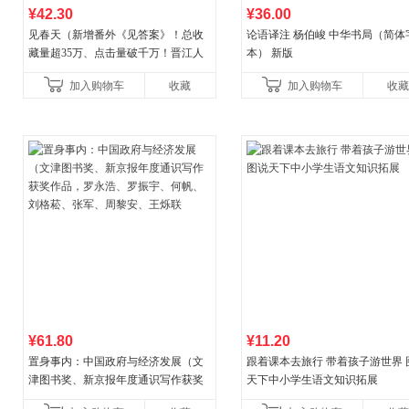
¥42.30
¥36.00
见春天（新增番外《见答案》！总收
论语译注 杨伯峻 中华书局（简体
藏量超35万、点击量破千万！晋江人
本） 新版
气作者 纵虎嗅花 催泪之作！）
加入购物车
收藏
加入购物车
收藏
¥61.80
¥11.20
置身事内：中国政府与经济发展（文
跟着课本去旅行 带着孩子游世界 
津图书奖、新京报年度通识写作获奖
天下中小学生语文知识拓展
作品，罗永浩、罗振宇、何帆、刘格