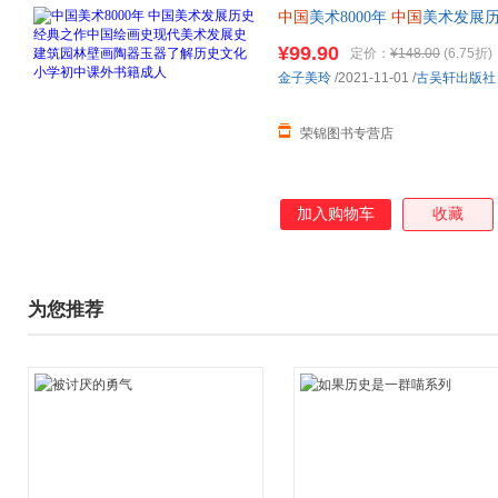
中国
美术8000年
中国
美术发展
园林壁画陶器玉器了解历
史
文化
¥99.90
定价：
¥148.00
(6.75折)
版图书 请放心下单，本店所有
金子美玲
/2021-11-01
/
古吴轩出版社
荣锦图书专营店
加入购物车
收藏
为您推荐