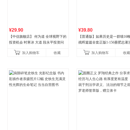
¥29.90
¥39.80
【中信旗舰店】 何为道 全球视野下的
【普通版】如果历史是一群喵16
投资机会 时寒冰 大道 段永平投资问
残晖篇篇全套正版1-156册肥志著
答录穷查理宝典 红利指数基金指南芒
8周年纪念版套装3册小学生课外
加入购物车
收藏
加入购物车
收藏
格之道 纳瓦尔
儿童西游喵知识