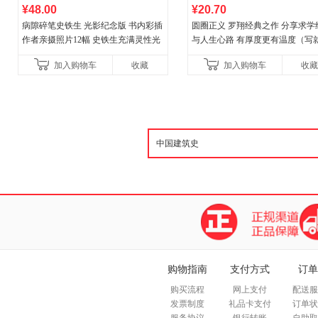
¥48.00
¥20.70
病隙碎笔史铁生 光影纪念版 书内彩插
圆圈正义 罗翔经典之作 分享求学
作者亲摄照片12幅 史铁生充满灵性光
与人生心路 有厚度更有温度（写
辉的生命笔记 当当自营图书
刑法学讲义、法治的细节之前，
加入购物车
收藏
加入购物车
收藏
师签章版，赠立体卡
购物指南
支付方式
订单
购买流程
网上支付
配送服
发票制度
礼品卡支付
订单状