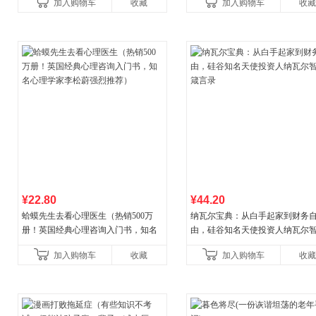
加入购物车
收藏
加入购物车
收藏
菘、张军、周黎安、王烁联
¥22.80
¥44.20
蛤蟆先生去看心理医生（热销500万
纳瓦尔宝典：从白手起家到财务
册！英国经典心理咨询入门书，知名
由，硅谷知名天使投资人纳瓦尔
心理学家李松蔚强烈推荐）
箴言录
加入购物车
收藏
加入购物车
收藏