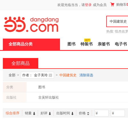
新
购物车
欢迎光临当当，请
登录
成为会员
窗
口
打
开
无
障
热搜:
怪杰佐
碍
谎
吾辈如神
说
全部商品分类
图书
特装书
亲签书
电子书
明
页
面,
按
全部商品
Ctrl
加
波
全部
>
作者：
金子美玲
>
中国建筑史
清除筛选
浪
键
分类
图书
打
开
出版社
古吴轩出版社
导
盲
模
综合排序
销量
好评
出版时间
价格
-
式