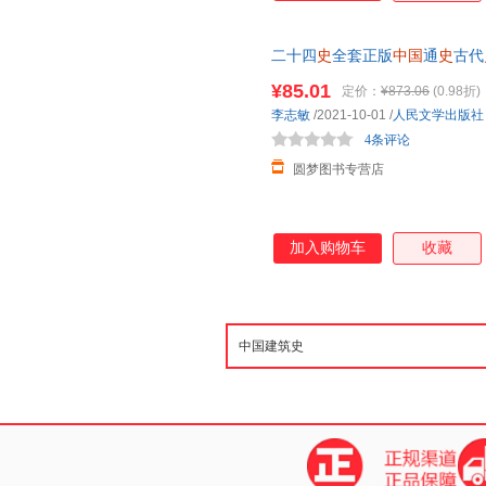
二十四
史
全套正版
中国
通
史
古代
白话文白话版
史
书大全本全译历
¥85.01
定价：
¥873.06
(0.98折)
系在线客服】
李志敏
/2021-10-01
/
人民文学出版社
4条评论
圆梦图书专营店
加入购物车
收藏