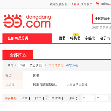
新
购物车
欢迎光临当当，请
登录
成为会员
窗
口
打
开
无
障
热搜:
多多罗
碍
传说
十日终
说
全部商品分类
图书
特装书
亲签书
电子书
明
页
面,
按
全部商品
Ctrl
加
波
全部
>
作者：
李志敏
>
中国建筑史
清除筛选
浪
键
分类
图书
打
开
出版社
民主与建设出版社
人民文学出版社
导
盲
模
综合排序
销量
好评
出版时间
价格
-
式