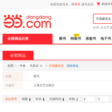
新
购物车
欢迎光临当当，请
登录
成为会员
窗
口
打
开
无
障
热搜:
多多罗
碍
传说
十日终
说
全部商品分类
图书
特装书
亲签书
电子书
明
页
面,
按
全部商品
Ctrl
加
波
全部
>
作者：
马昌仪
>
中国建筑史
清除筛选
浪
键
分类
图书
打
开
出版社
上海文艺出版社
导
盲
模
综合排序
销量
好评
出版时间
价格
-
式