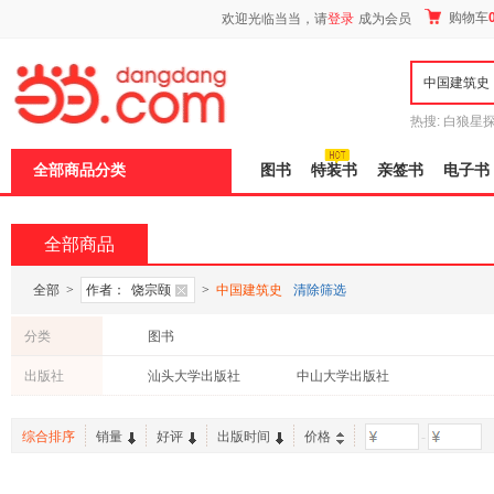
新
购物车
欢迎光临当当，请
登录
成为会员
窗
口
打
开
无
障
热搜:
白狼星
碍
师3
重建秦
说
全部商品分类
图书
特装书
亲签书
电子书
明
页
面,
按
全部商品
Ctrl
加
波
全部
>
作者：
饶宗颐
>
中国建筑史
清除筛选
浪
键
分类
图书
打
开
出版社
汕头大学出版社
中山大学出版社
导
盲
模
综合排序
销量
好评
出版时间
价格
-
式