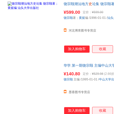
饶宗颐潮汕地方
史
论集 饶宗颐
¥599.00
定价：
¥599.00
饶宗颐
著；
黄挺
编
/1996-01-01
/
汕头
河北博库图书专营店
加入购物车
收藏
华学.第一期饶宗颐 主编中山大学出
量，此书为单本而非一套，电子
¥140.80
定价：
¥529.98
(2.66折
饶宗颐
主编
/1995-01-01
/
中山大学
墨香图书专营店
加入购物车
收藏