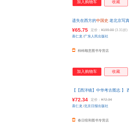
加入购物车
收藏
遗失在西方的
中国史
:老北京写真
京旧影重拾老照片中的北京记忆
¥65.75
定价：
¥199.00
(3.31折)
喜仁龙
/
广东人民出版社
柿柿顺意图书专营店
加入购物车
收藏
【【西洋镜】中华考古图志 】 
典喜仁龙著找寻遗失在西方的
中
¥72.34
定价：
¥72.34
系在线当当客服
喜仁龙
/
北京日报出版社
春日喧和图书专营店