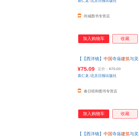
喜仁龙
/
北京日报出版社
尚城图书专营店
加入购物车
收藏
【【西洋镜】
中国
寺庙
建筑
与灵
城门 精装瑞典喜仁龙著找寻遗
¥75.09
定价：
¥75.09
系在线当当客服
喜仁龙
/
北京日报出版社
春日喧和图书专营店
加入购物车
收藏
【【西洋镜】
中国
寺庙
建筑
与灵