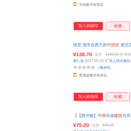
天钰图书专营店
加入购物车
收藏
现货 遗失在西方的
中国史
:老北
照片＋实地勘察记录 老北京城
¥138.70
定价：
¥199.30
(6.96折
喜仁龙
/2017-01-01
/
广东人民出版社
1条评论
育博彦图书专营店
加入购物车
收藏
【【西洋镜】
中国
寺庙
建筑
与灵
城门 精装瑞典喜仁龙著找寻遗
¥75.20
定价：
¥75.20
系在线当当客服