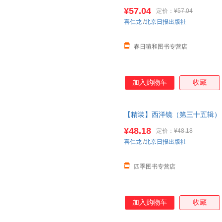
仁龙著找寻遗失在西方的
中国史
¥57.04
定价：
¥57.04
系在线当当客服
喜仁龙
/
北京日报出版社
春日喧和图书专营店
加入购物车
收藏
【精装】西洋镜（第三十五辑）
遗失在西方的
中国史
系列老北京
¥48.18
定价：
¥48.18
喜仁龙
/
北京日报出版社
四季图书专营店
加入购物车
收藏