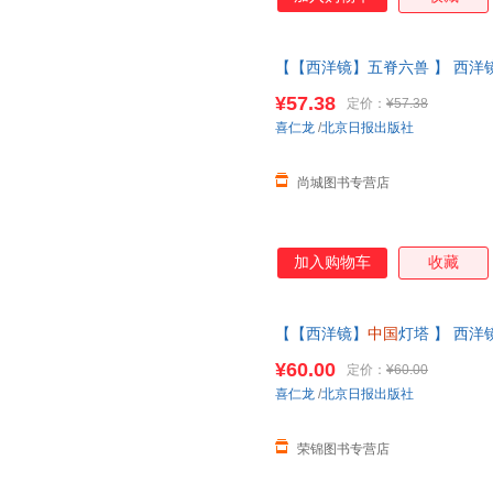
【【西洋镜】五脊六兽 】 西洋
仁龙著找寻遗失在西方的
中国史
¥57.38
定价：
¥57.38
系在线当当客服
喜仁龙
/
北京日报出版社
尚城图书专营店
加入购物车
收藏
【【西洋镜】
中国
灯塔 】 西
仁龙著找寻遗失在西方的
中国史
¥60.00
定价：
¥60.00
正版图书 请放心下单，本店所
喜仁龙
/
北京日报出版社
荣锦图书专营店