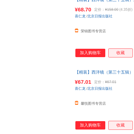
失在西方的
中国史
系列老北京
建
¥68.70
定价：
¥158.00
(4.35折)
正版图书 请放心下单，本店所
喜仁龙
/
北京日报出版社
荣锦图书专营店
加入购物车
收藏
【精装】西洋镜（第三十五辑）
遗失在西方的
中国史
系列老北京
¥67.01
定价：
¥67.01
联系在线当当客服
喜仁龙
/
北京日报出版社
馨悦图书专营店
加入购物车
收藏