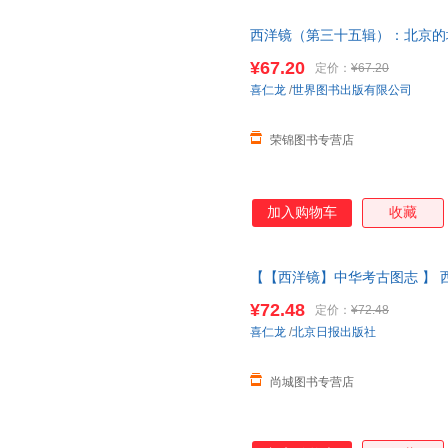
西洋镜（第三十五辑）：北京的
方的
中国史
系列老北京
建筑
老照
¥67.20
定价：
¥67.20
十正版图书 请放心下单，本店
喜仁龙
/
世界图书出版有限公司
荣锦图书专营店
加入购物车
收藏
【【西洋镜】中华考古图志 】 
典喜仁龙著找寻遗失在西方的
中
¥72.48
定价：
¥72.48
系在线当当客服
喜仁龙
/
北京日报出版社
尚城图书专营店