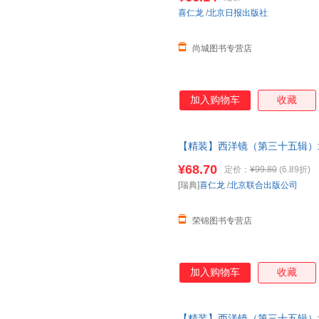
系在线当当客服
喜仁龙
/
北京日报出版社
尚城图书专营店
加入购物车
收藏
【精装】西洋镜（第三十五辑）
失在西方的
中国史
系列老北京
建
¥68.70
定价：
¥99.80
(6.89折)
正版图书 请放心下单，本店所
[瑞典]
喜仁龙
/
北京联合出版公司
荣锦图书专营店
加入购物车
收藏
【精装】西洋镜（第三十五辑）