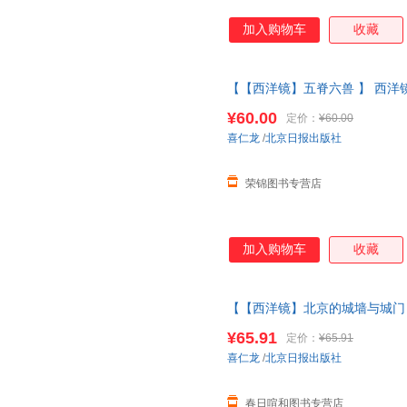
加入购物车
收藏
【【西洋镜】五脊六兽 】 西洋
仁龙著找寻遗失在西方的
中国史
¥60.00
定价：
¥60.00
正版图书 请放心下单，本店所
喜仁龙
/
北京日报出版社
荣锦图书专营店
加入购物车
收藏
【【西洋镜】北京的城墙与城门 
装瑞典喜仁龙著找寻遗失在西方
¥65.91
定价：
¥65.91
系在线当当客服
喜仁龙
/
北京日报出版社
春日喧和图书专营店