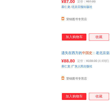
¥87.00
定价：
¥87.00
版图书 请放心下单，本店所有
喜仁龙
/
北京日报出版社
荣锦图书专营店
加入购物车
收藏
遗失在西方的
中国史
：老北京皇
活图景隐没的皇城镜头时光机穿越
¥88.80
定价：
¥198.00
(4.49折)
十正版图书 请放心下单，本店
喜仁龙
/
广东人民出版社
荣锦图书专营店
加入购物车
收藏