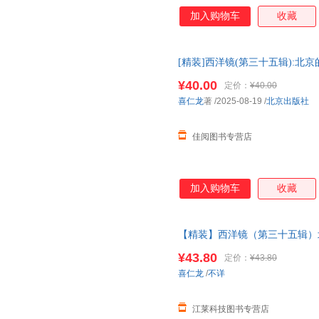
加入购物车
收藏
[精装]西洋镜(第三十五辑):北
方的
中国史
系列老北京
建筑
老照
¥40.00
定价：
¥40.00
喜仁龙
著
/2025-08-19
/
北京出版社
佳阅图书专营店
加入购物车
收藏
【精装】西洋镜（第三十五辑）
失在西方的
中国史
系列老北京
建
¥43.80
定价：
¥43.80
喜仁龙
/
不详
江莱科技图书专营店