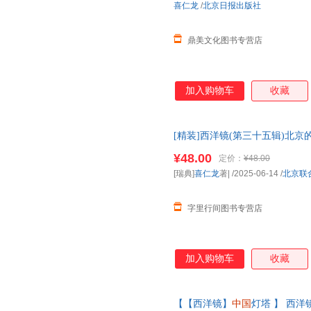
喜仁龙
/
北京日报出版社
鼎美文化图书专营店
加入购物车
收藏
[精装]西洋镜(第三十五辑)北京
的
中国史
系列老北京
建筑
老照片
¥48.00
定价：
¥48.00
[瑞典]
喜仁龙
著|
/2025-06-14
/
北京联
字里行间图书专营店
加入购物车
收藏
【【西洋镜】
中国
灯塔 】 西