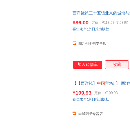
西洋镜第三十五辑北京的城墙与
国史
系列老北京
建筑
老照片图集书籍
¥86.00
定价：
¥113.57
(7.58折)
喜仁龙
/
北京日报出版社
阅九州图书专营店
加入购物车
收藏
【【西洋镜】
中国
宝塔I 】 
仁龙著找寻遗失在西方的
中国史
¥109.93
定价：
¥109.93
在线当当客服
喜仁龙
/
北京日报出版社
尚城图书专营店