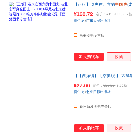
【正版】遗失在西方的
中国史
(
片＋20余万字实地勘察记录【昌
¥160.72
定价：
¥198.00
(8.12折
客服
喜仁龙
/
广东人民出版社
昌盛图书专营店
加入购物车
收藏
【【西洋镜】北京美观 】 西洋
仁龙著找寻遗失在西方的
中国史
¥27.66
定价：
¥28.20
(9.81折)
系在线当当客服
喜仁龙
/
北京日报出版社
春日喧和图书专营店
加入购物车
收藏