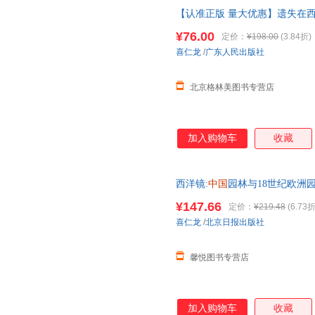
【认准正版 量大优惠】遗失在
京 明皇城的
建筑
与生活图景隐没
¥76.00
定价：
¥198.00
(3.84折)
子发票 联系客服领取
喜仁龙
/
广东人民出版社
北京格林美图书专营店
加入购物车
收藏
西洋镜:
中国
园林与18世纪欧洲
北京日报出版社正版图书藉【馨
¥147.66
定价：
¥219.48
(6.73折
喜仁龙
/
北京日报出版社
馨悦图书专营店
加入购物车
收藏