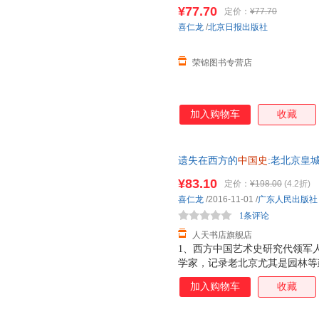
城门 精装瑞典喜仁龙著找寻遗
¥77.70
定价：
¥77.70
正版图书 请放心下单，本店所
喜仁龙
/
北京日报出版社
荣锦图书专营店
加入购物车
收藏
遗失在西方的
中国史
:老北京皇城
民出版社 历
史
、地理 遗失在西
¥83.10
定价：
¥198.00
(4.2折)
喜仁龙
/2016-11-01
/
广东人民出版社
1条评论
人天书店旗舰店
1、西方中国艺术史研究代领军
学家，记录老北京尤其是园林等建
照片＋余万字实地勘察记录。 
加入购物车
收藏