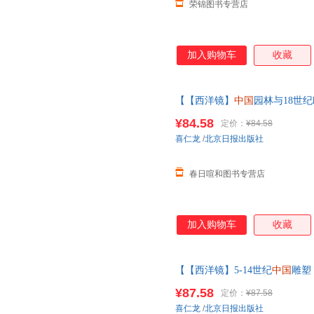
荣锦图书专营店
加入购物车
收藏
【【西洋镜】
中国
园林与18世
的城墙与城门 精装瑞典喜仁龙著
¥84.58
定价：
¥84.58
在线当当客服
喜仁龙
/
北京日报出版社
春日喧和图书专营店
加入购物车
收藏
【【西洋镜】5-14世纪
中国
雕塑
装瑞典喜仁龙著找寻遗失在西方
¥87.58
定价：
¥87.58
线当当客服
喜仁龙
/
北京日报出版社