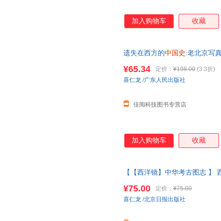
加入购物车
收藏
遗失在西方的
中国史
:老北京写真
京旧影重拾老照片中的北京记忆
¥65.34
定价：
¥198.00
(3.3折)
喜仁龙
/
广东人民出版社
佳阅科技图书专营店
加入购物车
收藏
【【西洋镜】中华考古图志 】 
典喜仁龙著找寻遗失在西方的
中
¥75.00
定价：
¥75.00
正版图书 请放心下单，本店所
喜仁龙
/
北京日报出版社