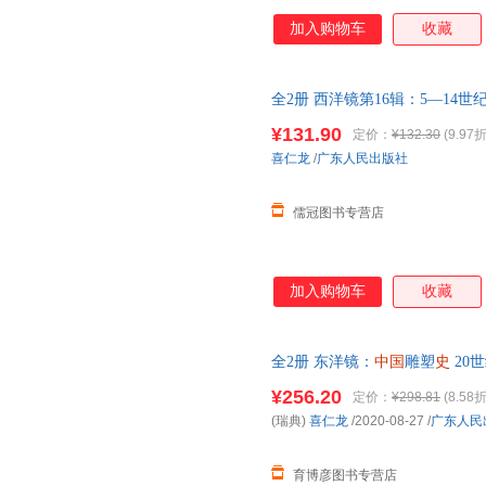
加入购物车
收藏
全2册 西洋镜第16辑：5—14世
古代
建筑
雕塑绘画艺术鉴赏书 雕
¥131.90
定价：
¥132.30
(9.97折
收藏商品 优先发货 部分书籍卖
喜仁龙
/
广东人民出版社
儒冠图书专营店
加入购物车
收藏
全2册 东洋镜：
中国
雕塑
史
20
古代
建筑
雕塑绘画艺术鉴赏书 
¥256.20
定价：
¥298.81
(8.58折
(瑞典)
喜仁龙
/2020-08-27
/
广东人民
育博彦图书专营店