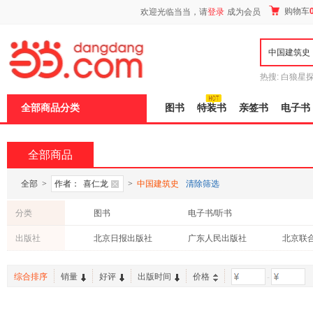
新
购物车
欢迎光临当当，请
登录
成为会员
窗
口
打
开
无
障
热搜:
白狼星
碍
师3
重建秦
说
全部商品分类
图书
特装书
亲签书
电子书
明
页
面,
按
全部商品
Ctrl
加
波
全部
>
作者：
喜仁龙
>
中国建筑史
清除筛选
浪
键
分类
图书
电子书/听书
打
开
出版社
北京日报出版社
广东人民出版社
北京联
导
盲
模
综合排序
销量
好评
出版时间
价格
-
式