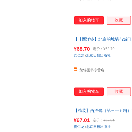
加入购物车
收藏
【【西洋镜】北京的城墙与城门 
装瑞典喜仁龙著找寻遗失在西方
¥68.70
定价：
¥68.70
正版图书 请放心下单，本店所
喜仁龙
/
北京日报出版社
荣锦图书专营店
加入购物车
收藏
【精装】西洋镜（第三十五辑）
失在西方的
中国史
系列老北京
建
¥67.01
定价：
¥67.01
喜仁龙
/
北京日报出版社