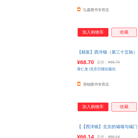
弘森图书专营店
加入购物车
收藏
【精装】西洋镜（第三十五辑）
遗失在西方的
中国史
系列老北京
¥68.70
定价：
¥68.70
十正版图书 请放心下单，本店
喜仁龙
/
北京日报出版社
荣锦图书专营店
加入购物车
收藏
【【西洋镜】北京的城墙与城门 
装瑞典喜仁龙著找寻遗失在西方
¥66.14
定价：
¥66.14