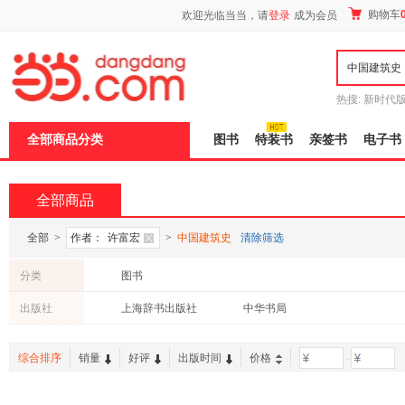
新
购物车
欢迎光临当当，请
登录
成为会员
窗
口
打
开
无
障
热搜:
新时代
碍
有兽焉全集
说
全部商品分类
图书
特装书
亲签书
电子书
明
页
面,
按
全部商品
Ctrl
加
波
全部
>
作者：
许富宏
>
中国建筑史
清除筛选
浪
键
分类
图书
打
开
出版社
上海辞书出版社
中华书局
导
盲
模
综合排序
销量
好评
出版时间
价格
-
式