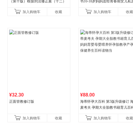
（第十版）根据刑法修正案（十二）
书10-18岁妈妈送给青春期女儿私
全新修订 团购电话:4001066666转6
女孩青春期生理少女成长与性知
加入购物车
收藏
加入购物车
收藏
育女孩发育叛逆期
¥32.30
¥88.00
正面管教修订版
海蒂怀孕大百科 第5版升级修订 
麦考夫 孕期大全胎教书籍育儿百科
妈育婴母婴喂养怀孕胎教孕产孕
加入购物车
收藏
加入购物车
收藏
健养生百科读物当