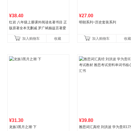
¥38.40
¥27.00
红岩 八年级上册课外阅读名著书目 正
明朝系列+历史套装系列
版原著全本无删减 罗广斌杨益言著爱
国主义红色经典书籍初中生课外书中
加入购物车
收藏
加入购物车
收藏
国青年出版社
¥31.30
¥39.80
龙族3黑月之潮·下
雅思词汇真经 刘洪波 学为贵IELT