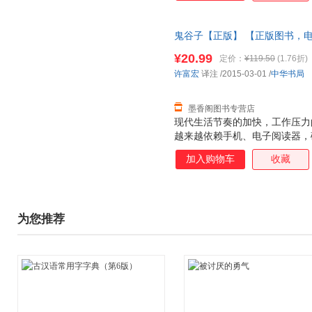
鬼谷子【正版】 【正版图书，
¥20.99
定价：
¥119.50
(1.76折)
许富宏
译注
/2015-03-01
/
中华书局
墨香阁图书专营店
现代生活节奏的加快，工作压力
越来越依赖手机、电子阅读器，
越严重。中华书局是传统文化出
加入购物车
收藏
代责任，有责任有义务呼吁民众
的魅力，更有责任提供有针对性
推出“中华经典指掌文库”。 “指
子曰:‘不知也。知其说者之于天
为您推荐
着手掌，说明事情清楚容易。本
希望给广大读者提供浅显易读的
一掌可握的书。因此，本文库的
需求。