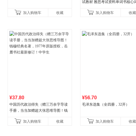
试教材 雅思考试资料单词书核心
书
加入购物车
收藏
加入购物车
收藏
¥37.80
¥56.70
中国历代政治得失（赠三万余字导读
毛泽东选集（全四册，32开）
手册，当当加赠超大张思维导图！钱
穆经典名著，1977年原版授权，岳麓
加入购物车
收藏
加入购物车
收藏
书社最新修订！中学生