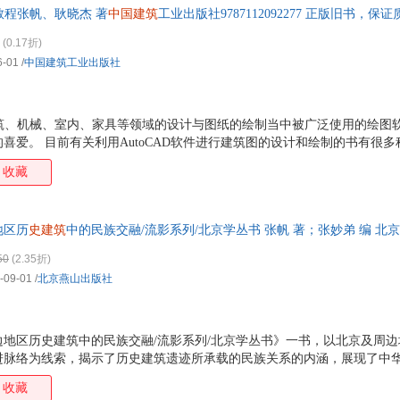
教程张帆、耿晓杰 著
中国建筑
工业出版社9787112092277 正版旧书，
箱包皮
手表饰
(0.17折)
运动户
6-01
/
中国建筑工业出版社
汽车用
食品
手机通
在建筑、机械、室内、家具等领域的设计与图纸的绘制当中被广泛使用的绘图
喜爱。 目前有关利用AutoCAD软件进行建筑图的设计和绘制的书有很
数码影
专业性强的书却很少。本书的编写就是为了适应广大室内与家具设计专业
电脑办
收藏
与家具设计中的不同类型的设计图的绘制，以及相关的国家制图标准进行讲
大家电
的第一版是以AutoCAD2004为基础编写的，此次则以新的AutoCAD20
家用电
的新界面、新功能，对第一版书的内容进行了改进。AutoCAD2007的三维建
地区历
史建筑
中的民族交融/流影系列/北京学丛书 张帆 著；张妙弟 编 北
在此次改版中也特意新增了第一版所未涉及的三维家具绘制的内容。 《室
天无理由退换】
50
(2.35折)
-09-01
/
北京燕山出版社
边地区历史建筑中的民族交融/流影系列/北京学丛书》一书，以北京及周
进脉络为线索，揭示了历史建筑遗迹所承载的民族关系的内涵，展现了中
多幅历史建筑遗迹的图片，能够真真切切地感悟到中国自古以来就是一个
收藏
建筑图片，揭示了各民族人民在长期共同生存中不断碰撞、吸纳、交融，