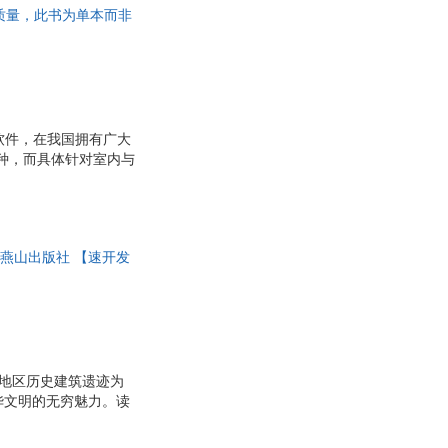
保证质量，此书为单本而非
具
品
外
品
讯
软件，在我国拥有广大
多种，而具体针对室内与
音
从业人员以及在校学生
公
解。 《室内与家具设
07为基础，结合
器
模和渲染功能较之前的版本
京燕山出版社 【速开发
内与
边地区历史建筑遗迹为
华文明的无穷魅力。读
多民族共存的国家。本
逐渐融合为中华民族这