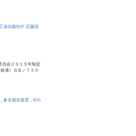
工业出版社97 正版旧
委员会２０１５年制定
一标准》ＧＢ／Ｔ５０
本知识，房屋建筑工程
习题集。 本书可作为
业学生学习建筑工程识
技术人员、管理人员培
版，多仓就近发货，85%