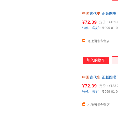
一整体的历史进程，
中国
古代
史
正版图书,
¥72.39
定价：
¥159.
张帆
，
冯友兰
/1999-01-0
兜兜图书专营店
加入购物车
中国
古代
史
正版图书,
¥72.39
定价：
¥133.
张帆
，
冯友兰
/1999-01-0
小兜图书专营店