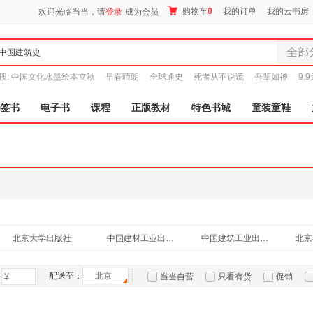
购物车
0
我的订单
我的云书房
欢迎光临当当，请
登录
成为会员
全部
全部分
搜:
中国文化水墨绘本立秋
早春晴朗
全球通史
死者从不说谎
吾辈如神
9.
尾品汇
图书
签书
电子书
课程
正版教材
特色书城
童装童鞋
电子书
音像
影视
时尚美
母婴用
玩具
孕婴服
北京大学出版社
中国建材工业出版社
中国建筑工业出版社
北京
童装童
家居日
家具装
配送至：
北京
当当自营
只看有货
促销
服装
特卖
预售
入驻商家
鞋