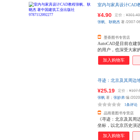
室内与家具设计CAD
一套，电子发票！
¥4.90
定价：
¥301.40
张帆
、
耿晓杰
著
/2007-0
墨香图书专营店
AutoCAD是目前
的用户，也深受大家的
家具设计专业特点的
加入购物车
的要求，结合在室内
计CAD教程（第2版）》
AutoCAD2007
寻迹：北京及其周边
有很大的改进，因此
票，优质售后，支持7
¥25.19
定价：
¥107.
张帆
著；
张妙弟
编
/2020
1条评论
品雨斋图书专营店
《寻迹：北京及其周
坐标，以北京历史演
者通过本著作中六百
加入购物车
著作通过一幅幅历史