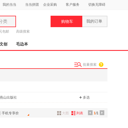
我的当当
当当拼团
企业采购
客户服务
切换无障碍
分类
我的订单
购物车
类
9元包邮
高级搜索
文创
毛边本
批量搜索
妆
品
饰
燕山出版社
多选
鞋
用
饰
手机专享价
大图
列表
1
/1