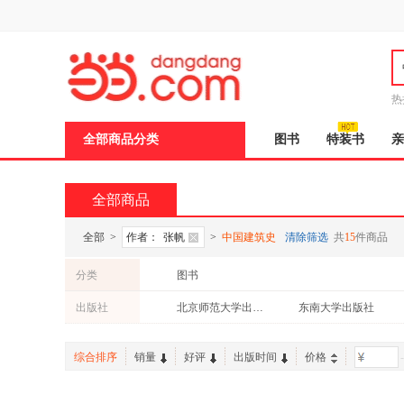
新
窗
口
打
开
无
障
热
碍
说
全部商品分类
图书
特装书
亲
明
页
面,
按
全部商品
Ctrl
加
波
全部
>
作者：
张帆
>
中国建筑史
清除筛选
共
15
件商品
浪
键
分类
图书
打
开
出版社
北京师范大学出版社
东南大学出版社
导
盲
模
综合排序
销量
好评
出版时间
价格
-
式