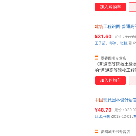
加入购物车
建筑
工程识图·普通高
书，保证质量，此书
¥31.60
定价：
¥378.
王子茹
、
邱冰
、
张帆
著
/2
墨香图书专营店
《普通高等院校土建类
的“普通高等院校工
００１—２０１７等
加入购物车
图，房屋建筑施工图
高等院校与基本建设
图的教材，也可供函
中国
现代园林设计语言的
训或自学使用。
城市次日达，团购优
¥48.70
定价：
¥89.0
邱冰
,
张帆
/2018-12-01
/
爱阅城图书专营店