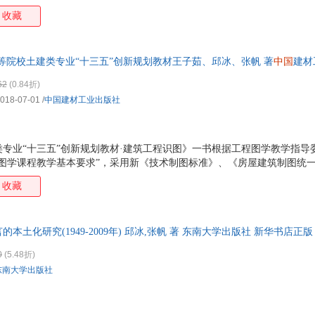
收藏
等院校土建类专业“十三五”创新规划教材王子茹、邱冰、张帆 著
中国
建材
为单本而非一套，电子发票！
62
(0.84折)
018-07-01
/
中国建材工业出版社
专业“十三五”创新规划教材·建筑工程识图》一书根据工程图学教学指导
程图学课程教学基本要求”，采用新《技术制图标准》、《房屋建筑制图统
现行有关专业制图标准编写。 全书共５章，主要内容包括：建筑工程图基
收藏
，房屋建筑结构施工图以及房屋建筑设备施工图。本教材有与之配合使用的
相关学科（工程管理、工程造价、土木工程、测绘工程、装修工程等）专
授大学、电视大学、职工大学等上述专业使用。本书也适合房屋建筑施工
本土化研究(1949-2009年) 邱冰,张帆 著 东南大学出版社 新华书店正
惠咨询在线客服！
0
(5.48折)
东南大学出版社