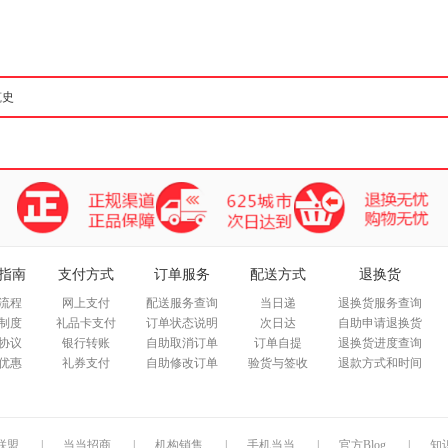
箱包皮
手表饰
运动户
汽车用
食品
手机通
数码影
电脑办
大家电
家用电
指南
支付方式
订单服务
配送方式
退换货
流程
网上支付
配送服务查询
当日递
退换货服务查询
制度
礼品卡支付
订单状态说明
次日达
自助申请退换货
协议
银行转账
自助取消订单
订单自提
退换货进度查询
优惠
礼券支付
自助修改订单
验货与签收
退款方式和时间
联盟
|
当当招商
|
机构销售
|
手机当当
|
官方Blog
|
知