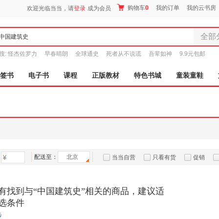
购物车
0
我的订单
我的云书房
欢迎光临当当，请
登录
成为会员
全部
全部分
搜:
怪杰佐罗力
早春晴朗
全球通史
死者从不说谎
吾辈如神
9.9元包邮
尾品汇
图书
签书
电子书
课程
正版教材
特色书城
童装童鞋
电子书
音像
影视
时尚美
母婴用
玩具
配送至：
北京
孕婴服
当当自营
只看有货
促销
童装童
特卖
预售
入驻商家
家居日
有找到与“中国建筑史”相关的商品，建议适
家具装
选条件
服装
步
鞋