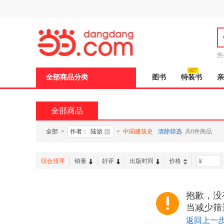
新
窗
口
打
开
无
障
热
碍
说
全部商品分类
图书
特装书
亲
明
页
面,
按
全部商品
Ctrl
加
波
全部
>
作者：
陆游
>
中国建筑史
清除筛选
共
0
件商品
浪
键
打
综合排序
销量
好评
出版时间
价格
-
开
导
盲
模
抱歉，没
式
当减少筛
返回上一