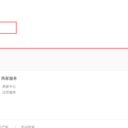
具
品
外
品
讯
音
公
器
商家服务
商家中心
运营服务
识产权
|
热词搜索