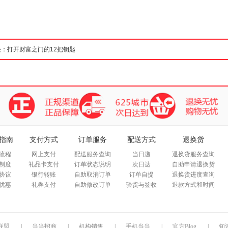
箱包皮
手表饰
运动户
汽车用
食品
手机通
数码影
电脑办
大家电
家用电
指南
支付方式
订单服务
配送方式
退换货
流程
网上支付
配送服务查询
当日递
退换货服务查询
制度
礼品卡支付
订单状态说明
次日达
自助申请退换货
协议
银行转账
自助取消订单
订单自提
退换货进度查询
优惠
礼券支付
自助修改订单
验货与签收
退款方式和时间
联盟
|
当当招商
|
机构销售
|
手机当当
|
官方Blog
|
知