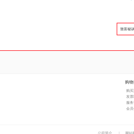
购物
购买
发票
服务
会员
公司简介
|
网站