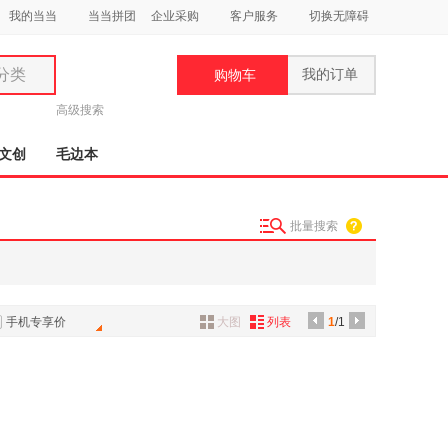
我的当当
当当拼团
企业采购
客户服务
切换无障碍
分类
我的订单
购物车
类
高级搜索
文创
毛边本
批量搜索
妆
品
饰
手机专享价
大图
列表
1
/1
鞋
用
饰