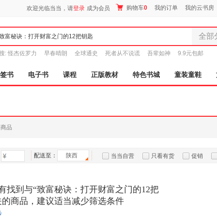
购物车
0
我的订单
我的云书房
欢迎光临当当，请
登录
成为会员
全部
全部分
搜:
怪杰佐罗力
早春晴朗
全球通史
死者从不说谎
吾辈如神
9.9元包邮
尾品汇
图书
签书
电子书
课程
正版教材
特色书城
童装童鞋
电子书
音像
影视
时尚美
件商品
母婴用
玩具
配送至：
陕西
孕婴服
当当自营
只看有货
促销
童装童
特卖
预售
入驻商家
家居日
有找到与“致富秘诀：打开财富之门的12把
家具装
关的商品，建议适当减少筛选条件
服装
步
鞋