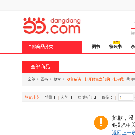
新
窗
口
打
开
无
障
热
碍
说
全部商品分类
图书
特装书
亲
明
页
面,
按
全部商品
Ctrl
加
波
全部
>
图书
>
教材
>
致富秘诀：打开财富之门的12把钥匙
共
0
浪
键
打
综合排序
销量
好评
出版时间
价格
-
开
导
盲
模
抱歉，没
式
钥匙”相
返回上一