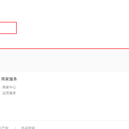
具
品
外
品
讯
音
公
器
商家服务
商家中心
运营服务
识产权
|
热词搜索