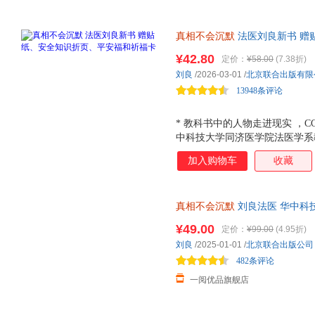
真相不会沉默
法医刘良新书 赠
科技大学同济医学院法医学系教
¥42.80
定价：
¥58.00
(7.38折)
法医生涯，刘良教授完成4000
刘良
/2026-03-01
/
北京联合出版有限
布，如实报告，向光而行，不辜
13948条评论
* 教科书中的人物走进现实 ，C
中科技大学同济医学院法医学系
都需要的生活安全与法律指南， 化
加入购物车
收藏
书讲述生活中容易忽视的潜在危
生者权，为死者言，直击他杀骗
厂区投毒等人际与社会困局，刘
真相不会沉默
刘良法医 华中科
开黑暗的幕布，如实报告，向光
医重磅作品 华中科技大学同济
堂来自法医刘良的深刻的生命教育
¥49.00
定价：
¥99.00
(4.95折)
磅作品
余次解剖，近万件法医鉴定，本
刘良
/2025-01-01
/
北京联合出版公司
的脆弱与尊严。 *图文结合，
482条评论
印象，展现当代法医的专业职
一阅优品旗舰店