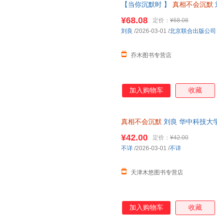
【当你沉默时 】
真相不会沉默
主任法医师法医重磅作品 如实
¥68.08
定价：
¥68.08
准】
刘良
/2026-03-01
/
北京联合出版公司
乔木图书专营店
加入购物车
收藏
真相不会沉默
刘良 华中科技大
磅作品 如实报告 正版书籍 978755
¥42.00
定价：
¥42.00
不详
/2026-03-01
/
不详
天津木悠图书专营店
加入购物车
收藏