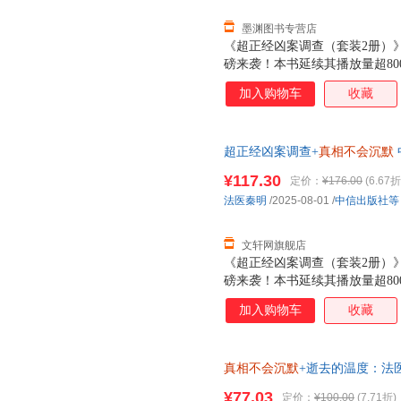
医秦明将引领
墨渊图书专营店
《超正经凶案调查（套装2册）
磅来袭！本书延续其播放量超8
视角，层层剖析并延伸案件细节
加入购物车
收藏
快感！◆ 谣言的天敌是思考，
丝袜杀手连环案、涵洞焚尸案等
法医才知道的45个硬核知识点
超正经凶案调查+
真相不会沉默
刑侦与法医类干货。秦明在每案
货，85%城市次日达，团购优
案背后的逻辑与人心。◆ 聚焦
¥117.30
定价：
¥176.00
(6.67折
与第1季“都市篇”不同，“山海
法医秦明
/2025-08-01
/
中信出版社等
案侦查。野外痕迹更易消失、物
医秦明将引领
文轩网旗舰店
《超正经凶案调查（套装2册）
磅来袭！本书延续其播放量超8
视角，层层剖析并延伸案件细节
加入购物车
收藏
快感！◆ 谣言的天敌是思考，
丝袜杀手连环案、涵洞焚尸案等
法医才知道的45个硬核知识点
真相不会沉默
+逝去的温度：法
刑侦与法医类干货。秦明在每案
案背后的逻辑与人心。◆ 聚焦
¥77.03
定价：
¥100.00
(7.71折)