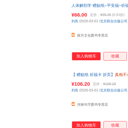
人体解剖学 赠贴纸+平安福+祈
定法医秦明尸变图鉴向死而生一
¥66.00
定价：
¥95.26
(6.93折)
籍为准】
刘良
/2026-03-01
/
北京联合出版公司
探月文化图书专营店
加入购物车
收藏
【 赠贴纸 祈福卡 折页】
真相不
医学系教授主任法医师法医重磅
¥106.20
定价：
¥106.20
刘良
/2026-03-01
/
北京联合出版公司
河南句字图书专营店
加入购物车
收藏