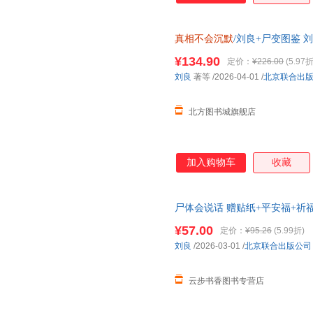
真相不会沉默
/刘良+尸变图鉴 
¥134.90
定价：
¥226.00
(5.97折
刘良
著等
/2026-04-01
/
北京联合出
北方图书城旗舰店
加入购物车
收藏
尸体会说话 赠贴纸+平安福+祈
定法医秦明尸变图鉴向死而生一
¥57.00
定价：
¥95.26
(5.99折)
籍为准】
刘良
/2026-03-01
/
北京联合出版公司
云步书香图书专营店