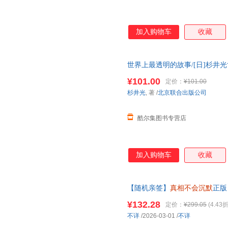
加入购物车
收藏
世界上最透明的故事/[日]杉井
不会沉默
恶女的告白 外国小说 
¥101.00
定价：
¥101.00
杉井光
, 著
/
北京联合出版公司
酷尔集图书专营店
加入购物车
收藏
【随机亲签】
真相不会沉默
正版
法医工作历程 出版大众科普书 
¥132.28
定价：
¥299.05
(4.43折
不详
/2026-03-01
/
不详