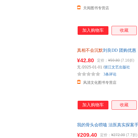
天阅图书专营店
加入购物车
收藏
真相不会沉默
刘良DD 团购优
货售后无忧！
¥42.80
定价：
¥59.80
(7.16折)
无
/2025-01-01
/
浙江文艺出版社
3条评论
风清文化图书专营店
加入购物车
收藏
我的骨头会唠嗑 法医真实探案手记
刀 等 著等 9787515523897
¥209.40
定价：
¥272.00
(7.7折)