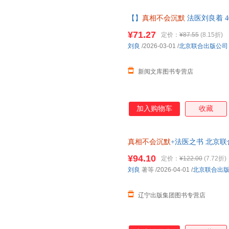
厂区投毒等人际与社会困局，刘
【】
真相不会沉默
法医刘良着 4
开黑暗的幕布，如实报告，向光
年法医工作历程 内附超多赠品 Z
堂来自法医刘良的深刻的生命教育
¥71.27
定价：
¥87.55
(8.15折)
余次解剖，近万件法医鉴定，本
刘良
/2026-03-01
/
北京联合出版公司
的脆弱与尊严。 *图文结合，
印象，展现当代法医的专业职
新阅文库图书专营店
加入购物车
收藏
真相不会沉默
+法医之书 北京
¥94.10
定价：
¥122.00
(7.72折)
刘良
著等
/2026-04-01
/
北京联合出
辽宁出版集团图书专营店