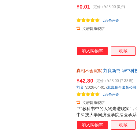
良法医重磅作品 40多年法医生涯
¥0.01
定价：
¥58.00
(0折)
238条评论
文轩网旗舰店
加入购物车
收藏
真相不会沉默
刘良新书 华中科
良法医重磅作品 40多年法医生
¥42.80
定价：
¥58.00
(7.38折)
发货，85%城市次日达，团购
刘良
/2026-04-01
/
北京联合出版公司
238条评论
文轩网旗舰店
"*“教科书中的人物走进现实”，
中科技大学同济医学院法医学系
需要的生活安全与法律指南，“化
加入购物车
收藏
本书讲述生活中容易忽视的潜在
生者权，为死者言，直击他杀骗