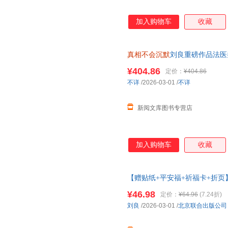
加入购物车
收藏
真相不会沉默
刘良重磅作品法医
一堂来自法医的生命教育课侦探
¥404.86
定价：
¥404.86
不详
/2026-03-01
/
不详
新阅文库图书专营店
加入购物车
收藏
【赠贴纸+平安福+祈福卡+折页
师傅 向死而生一堂来自法医的
¥46.98
定价：
¥64.96
(7.24折)
刘良
/2026-03-01
/
北京联合出版公司