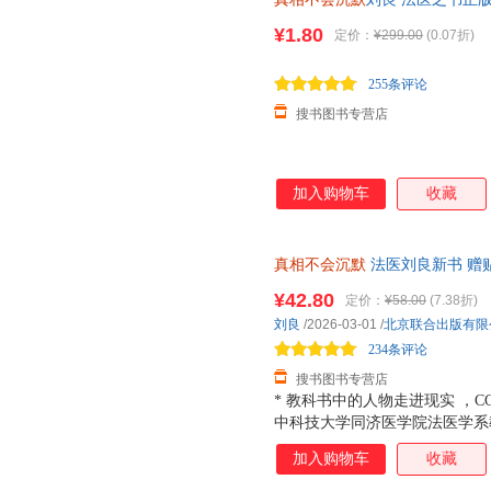
作历程 首次出版大众科普书磨
¥1.80
定价：
¥299.00
(0.07折)
255条评论
搜书图书专营店
加入购物车
收藏
真相不会沉默
法医刘良新书 赠
科技大学同济医学院法医学系教
¥42.80
定价：
¥58.00
(7.38折)
刘良
/2026-03-01
/
北京联合出版有限
234条评论
搜书图书专营店
* 教科书中的人物走进现实 ，C
中科技大学同济医学院法医学系
都需要的生活安全与法律指南， 化
加入购物车
收藏
书讲述生活中容易忽视的潜在危
生者权，为死者言，直击他杀骗