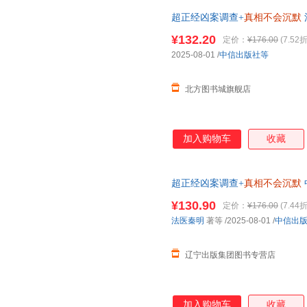
厂区投毒等人际与社会困局，刘
超正经凶案调查+
真相不会沉默
开黑暗的幕布，如实报告，向光
来自法医刘良的深刻的生命教育课
¥132.20
定价：
¥176.00
(7.52折
次解剖，近万件法医鉴定，本书
2025-08-01
/
中信出版社等
脆弱与尊严。*图文结合，金句
象，展现当代法医
北方图书城旗舰店
加入购物车
收藏
超正经凶案调查+
真相不会沉默
¥130.90
定价：
¥176.00
(7.44折
法医秦明
著等
/2025-08-01
/
中信出
辽宁出版集团图书专营店
加入购物车
收藏