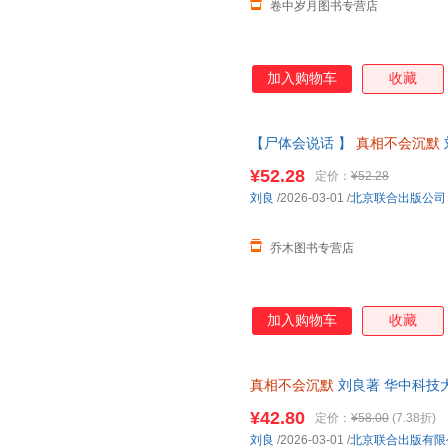
卷中岁月图书专营店
加入购物车
收藏
【尸体会说话 】
真相不会沉默
主任法医师法医重磅作品 如实
¥52.28
定价：
¥52.28
准】
刘良
/2026-03-01
/
北京联合出版公司
乔木图书专营店
加入购物车
收藏
真相不会沉默
刘良著 华中科技
良法医重磅作品
¥42.80
定价：
¥58.00
(7.38折)
刘良
/2026-03-01
/
北京联合出版有限