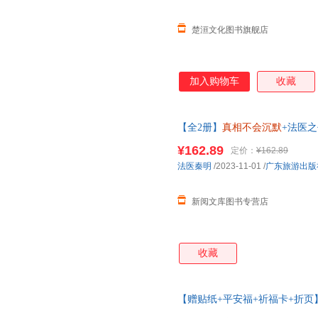
楚洹文化图书旗舰店
加入购物车
收藏
【全2册】
真相不会沉默
+法医
¥162.89
定价：
¥162.89
法医秦明
/2023-11-01
/
广东旅游出版
新阅文库图书专营店
收藏
【赠贴纸+平安福+祈福卡+折页
向死而生一堂来自法医的生命教