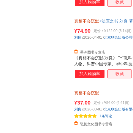
加入购物车
收藏
真相不会沉默
+法医之书 刘良 
次日达，团购优惠咨询在线客服
¥74.90
定价：
¥122.00
(6.14折)
刘良
/2026-04-01
/
北京联合出版公司
墨渊图书专营店
《真相不会沉默/刘良》 "*“教科
人物、科普中国专家、华中科技
刘良重磅作品！*每个人都需要的
加入购物车
收藏
粉”、“美白神药”汞中毒……
的自我保护和防范能力。*为生
伦理悲剧，探讨性别重置、厂区
真相不会沉默
求真相的真实故事，都将撕开黑
命的托付！*向死而生，一堂来
¥37.00
定价：
¥56.00
(6.61折)
生涯，刘良教授完成4000余次
刘良
/2026-03-01
/
北京联合出版有限
雾，破除禁忌，理解生命的脆弱
1条评论
打破公众对法医的刻
弘扬文化图书专营店