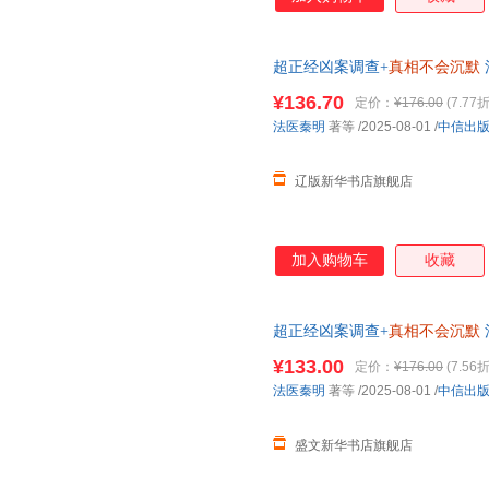
超正经凶案调查+
真相不会沉默
正版全新书籍 多仓发货 正规发
¥136.70
定价：
¥176.00
(7.77折
法医秦明
著等
/2025-08-01
/
中信出
辽版新华书店旗舰店
加入购物车
收藏
超正经凶案调查+
真相不会沉默
版书籍】
¥133.00
定价：
¥176.00
(7.56折
法医秦明
著等
/2025-08-01
/
中信出
盛文新华书店旗舰店