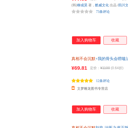
与第1季“都市篇”不同，“山海
(韩)
柳成昊
著，
酷威文化
出品
/
四川
案侦查。野外痕迹更易消失、物
73条评论
医秦明将引领
加入购物车
收藏
真相不会沉默
+我的骨头会唠嗑
¥69.81
定价：
¥1100
(0.64折)
12条评论
文梦雕龙图书专营店
加入购物车
收藏
真相不会沉默
刘良 法医之书正