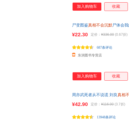
加入购物车
收藏
尸变图鉴
真相不会沉默
尸体会我
化+我的骨头会唠嗑当当自营人
¥22.30
定价：
¥336.00
(0.67折)
687条评论
东润图书专营店
加入购物车
收藏
周亦武死者从不说谎 刘良
真相
¥42.90
定价：
¥116.00
(3.7折)
13948条评论