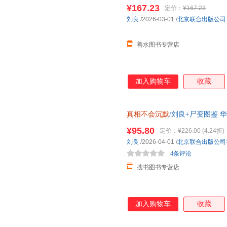
会沉默
法医刘良2026新书 法
¥167.23
定价：
¥167.23
联系客服】
刘良
/2026-03-01
/
北京联合出版公司
善水图书专营店
加入购物车
收藏
真相不会沉默
/刘良+尸变图鉴
法医师刘良法医重磅作品，40
¥95.80
定价：
¥226.00
(4.24折)
刘良
/2026-04-01
/
北京联合出版公司
4条评论
搜书图书专营店
加入购物车
收藏