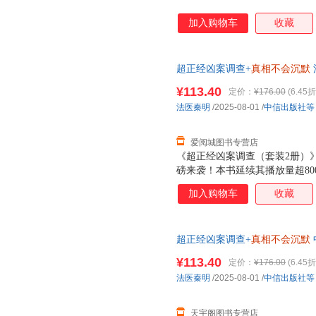
加入购物车
收藏
超正经凶案调查+
真相不会沉默
版，多仓就近发货，85%城市
¥113.40
定价：
¥176.00
(6.45折
法医秦明
/2025-08-01
/
中信出版社等
爱阅城图书专营店
《超正经凶案调查（套装2册）
磅来袭！本书延续其播放量超8
视角，层层剖析并延伸案件细节
加入购物车
收藏
快感！◆ 谣言的天敌是思考，
丝袜杀手连环案、涵洞焚尸案等
法医才知道的45个硬核知识点
超正经凶案调查+
真相不会沉默
刑侦与法医类干货。秦明在每案
货，85%城市次日达，团购优
案背后的逻辑与人心。◆ 聚焦
¥113.40
定价：
¥176.00
(6.45折
与第1季“都市篇”不同，“山海
法医秦明
/2025-08-01
/
中信出版社等
案侦查。野外痕迹更易消失、物
医秦明将引领
天宇阁图书专营店