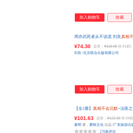
加入购物车
收藏
周亦武死者从不说谎 刘良
真相
¥74.30
定价：
¥116.00
(6.41折)
刘良
/
北京联合出版有限公司
加入购物车
收藏
【全2册】
真相不会沉默
+法医
¥101.63
定价：
¥122.00
(8.34折
秦明
著，
磨铁文化
出品
/
广东旅游出
270条评论