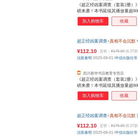
《超正经凶案调查（套装2册）
磅来袭！本书延续其播放量超8
视角，层层剖析并延伸案件细节
加入购物车
收藏
快感！◆ 谣言的天敌是思考，
丝袜杀手连环案、涵洞焚尸案等
法医才知道的45个硬核知识点
超正经凶案调查+
真相不会沉默
刑侦与法医类干货。秦明在每案
货，85%城市次日达，团购优
案背后的逻辑与人心。◆ 聚焦
¥112.10
定价：
¥176.00
(6.37折
与第1季“都市篇”不同，“山海
法医秦明
/2025-08-01
/
中信出版社等
案侦查。野外痕迹更易消失、物
医秦明将引领
四川新华书店教育专营店
《超正经凶案调查（套装2册）
磅来袭！本书延续其播放量超8
视角，层层剖析并延伸案件细节
加入购物车
收藏
快感！◆ 谣言的天敌是思考，
丝袜杀手连环案、涵洞焚尸案等
法医才知道的45个硬核知识点
超正经凶案调查+
真相不会沉默
刑侦与法医类干货。秦明在每案
货，85%城市次日达，团购优
案背后的逻辑与人心。◆ 聚焦
¥112.10
定价：
¥176.00
(6.37折
与第1季“都市篇”不同，“山海
法医秦明
/2025-08-01
/
中信出版社等
案侦查。野外痕迹更易消失、物