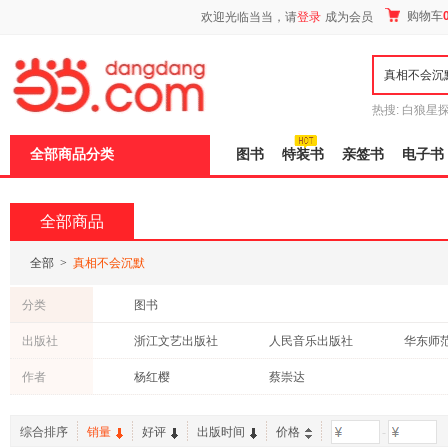
新
购物车
欢迎光临当当，请
登录
成为会员
窗
口
打
开
无
障
热搜:
白狼星
碍
师3
重建秦
说
全部商品分类
图书
特装书
亲签书
电子书
明
页
面,
按
全部商品
Ctrl
加
波
全部
>
真相不会沉默
浪
键
分类
图书
打
开
出版社
浙江文艺出版社
人民音乐出版社
导
盲
安徽少年儿童出版社
南海出版公司
团结出
作者
杨红樱
蔡崇达
模
式
综合排序
销量
好评
出版时间
价格
-