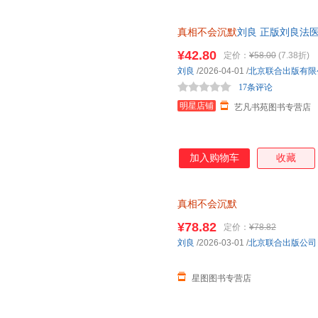
真相不会沉默
刘良 正版刘良法
次出版大众科普书磨铁图书赠贴
¥42.80
定价：
¥58.00
(7.38折)
刘良
/2026-04-01
/
北京联合出版有限
17条评论
明星店铺
艺凡书苑图书专营店
加入购物车
收藏
真相不会沉默
¥78.82
定价：
¥78.82
刘良
/2026-03-01
/
北京联合出版公司
星图图书专营店