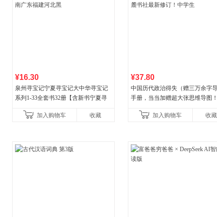
¥16.30
¥37.80
泉州寻宝记宁夏寻宝记大中华寻宝记
中国历代政治得失（赠三万余字
系列1-33全套书32册【含新书宁夏寻
手册，当当加赠超大张思维导图
宝记】当当自营正版6-12岁新疆海南
穆经典名著，1977年原版授权，
加入购物车
收藏
加入购物车
收藏
广东福建河北黑
书社最新修订！中学生