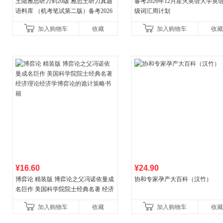
王陆雅思听力剑20版 雅思王听力真题
备考2026年12月星火英语大学英
语料库 （机考笔试第二版）备考2026
级词汇周计划
年新版领跑雅思听力IELTS听力语料库
加入购物车
收藏
加入购物车
收藏
新增在
¥16.60
¥24.90
博弈论 精装版 博弈论之父冯诺依曼成
协和专家孕产大百科（汉竹）
名巨作 美国科学院院士经典名著 经济
理论经济学博弈论的诡计策略书籍
加入购物车
收藏
加入购物车
收藏