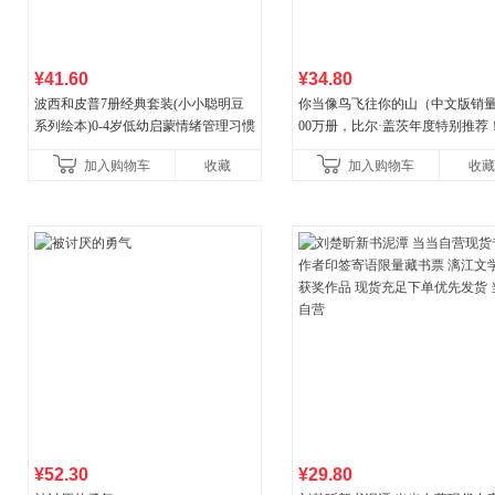
¥41.60
¥34.80
波西和皮普7册经典套装(小小聪明豆
你当像鸟飞往你的山（中文版销量
系列绘本)0-4岁低幼启蒙情绪管理习惯
00万册，比尔·盖茨年度特别推荐
养成绘本，引导宝宝认识接纳情绪培
顶《纽约时报》畅销榜80+周，这
加入购物车
收藏
加入购物车
收藏
养好品质，发现快
比你听说的还要
¥52.30
¥29.80