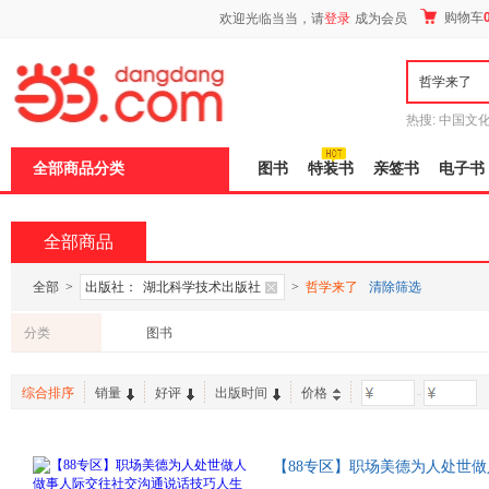
新
购物车
欢迎光临当当，请
登录
成为会员
窗
口
打
开
无
障
热搜:
中国文
碍
者从不说谎
说
全部商品分类
图书
特装书
亲签书
电子书
明
页
面,
按
全部商品
Ctrl
加
波
全部
>
出版社：
湖北科学技术出版社
>
哲学来了
清除筛选
浪
键
分类
图书
打
开
导
综合排序
销量
好评
出版时间
价格
-
盲
模
式
【88专区】职场美德为人处世
自我管理人生感悟正能量心灵修养