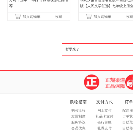
万历十五年 一本好书 腾讯视频栏目推
朝花夕拾鲁迅原著正版和西游记
荐
版【人民文学任选】七年级上册
升级新增思维导图必读正版课外
加入购物车
收藏
加入购物车
收藏
中名著语文书目初一课外阅
购物指南
支付方式
订单
购买流程
网上支付
配送服
发票制度
礼品卡支付
订单状
服务协议
银行转账
自助取
会员优惠
礼券支付
自助修