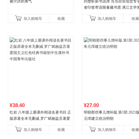
被讨厌的勇气
刘楚昕新书泥潭 当当自营现货专
者印签寄语限量藏书票 漓江文学
奖作品 现货充足下单优先发货 当
加入购物车
收藏
加入购物车
收藏
营
¥38.40
¥27.00
红岩 八年级上册课外阅读名著书目 正
明朝那些事儿增补版.第1部.2021版
版原著全本无删减 罗广斌杨益言著爱
元璋建立统治明朝
国主义红色经典书籍初中生课外书中
加入购物车
收藏
加入购物车
收藏
国青年出版社