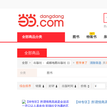
新
窗
口
打
开
无
障
热
碍
邮
说
全部商品分类
图书
特装书
亲
明
页
面,
按
全部商品
Ctrl
加
波
全部
>
出版社：
成都地图出版社
>
哲学来了
清除筛选
共
1
浪
键
分类
图书
打
开
导
综合排序
销量
好评
出版时间
价格
-
盲
模
式
【88专区】所谓情商
正版 活动来了 88专区任