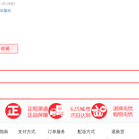
7
(9.18折)
箱包皮
出版社
手表饰
运动户
汽车用
食品
手机通
收藏
数码影
电脑办
大家电
家用电
指南
支付方式
订单服务
配送方式
退换货