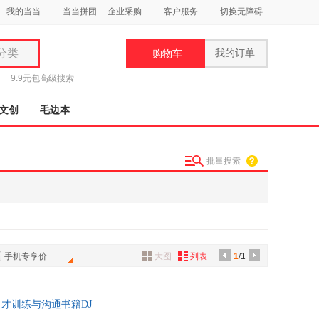
我的当当
当当拼团
企业采购
客户服务
切换无障碍
分类
我的订单
购物车
类
9.9元包
高级搜索
文创
毛边本
批量搜索
妆
品
饰
鞋
手机专享价
大图
列表
1
/1
用
饰
才训练与沟通书籍DJ