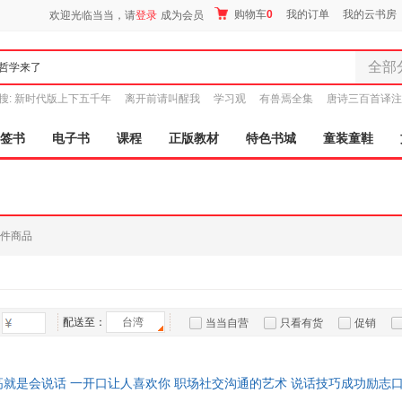
购物车
0
我的订单
我的云书房
欢迎光临当当，请
登录
成为会员
全部
全部分
搜:
新时代版上下五千年
离开前请叫醒我
学习观
有兽焉全集
唐诗三百首译注
尾品汇
图书
签书
电子书
课程
正版教材
特色书城
童装童鞋
电子书
音像
影视
时尚美
件商品
母婴用
玩具
孕婴服
童装童
配送至：
台湾
当当自营
只看有货
促销
家居日
特卖
预售
入驻商家
家具装
服装
高就是会说话 一开口让人喜欢你 职场社交沟通的艺术 说话技巧成功励志口
鞋
选3本20 5本29.8