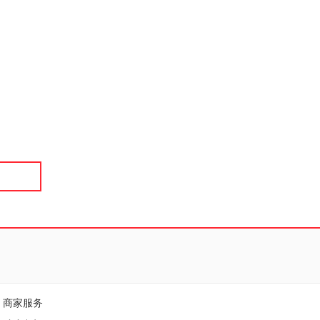
具
品
外
品
讯
音
公
器
商家服务