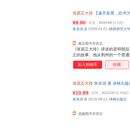
张居正大传
【速开发票，此书为
¥9.90
定价：
¥249.68
(0.4折)
朱东润
著
/2009-01-01
/
陕西师范大
概念图书专营店
《张居正大传》讲述的是明朝后
正的故事。他从荆州的一个普通
神宗皇帝老师，以及明朝中兴的
加入购物车
收藏
的改革，取得了良好成效，在政
为了推行改革措施，张居正也曾
检点。生前，他位高权重，一言
张居正大传
朱东润 著 译林出
及子孙。否定了张居正改革成果
套，电子发票。
¥10.89
定价：
¥223.90
(0.49折)
朱东润
著
/2016-08-01
/
译林出版社
鼎鑫图书专营店