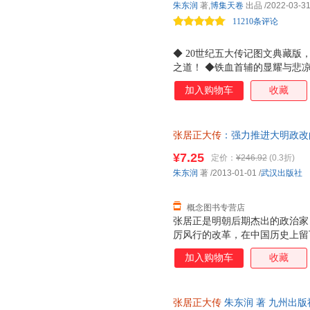
朱东润
著,
博集天卷
出品
/2022-03-3
固然不是禽兽，但是他也并不志
11210条评论
同
◆ 20世纪五大传记图文典藏
之道！ ◆铁血首辅的显耀与悲
代变迁史诗。 ◆张居正是实现
加入购物车
收藏
人物，本书再现了其在险恶官场
成长故事，真实激烈的官场斗争
中国现代传记文学领域人朱东润
张居正大传
：强力推进大明政改的
一段惊心动魄的历史和时代变迁
票，优质售后，支持7天无理由
¥7.25
定价：
¥246.92
(0.3折)
朱东润
著
/2013-01-01
/
武汉出版社
概念图书专营店
张居正是明朝后期杰出的政治家
厉风行的改革，在中国历史上留
个普通家庭起步，少时聪颖过人
加入购物车
收藏
到忍耐蛰伏再到春风得意，最终
斧的改革，扭转了明朝后期持续
后延了七十多年。 《张居正大
张居正大传
朱东润 著 九州出
由传记理论研究转入传记文学创