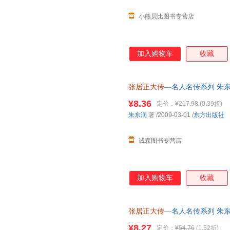
小熊贝比图书专营店
加入购物车
收藏
张居正大传
—名人名传系列 朱东
书为单本而非一套，电子发票。
¥8.36
定价：
¥217.98
(0.39折)
朱东润
著
/2009-03-01
/
东方出版社
诚森图书专营店
加入购物车
收藏
张居正大传
—名人名传系列 朱东
支持7天无理由退换】
¥8.27
定价：
¥54.76
(1.52折)