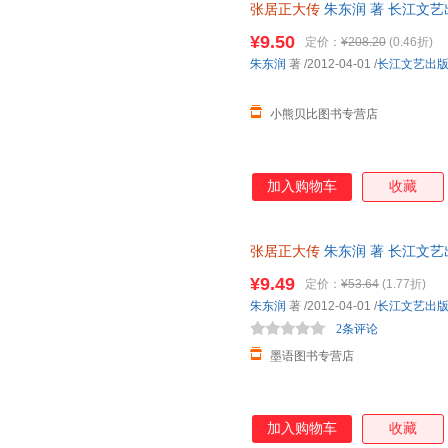
张居正大传
朱东润 著 长江文
查抄家产，祸及子孙。否定了张
库存后下单，避免纠纷。
路。阅读《张居正大传》，读者
¥9.50
定价：
¥208.20
(0.46折)
深刻的理解与同情，对传主所置
朱东润
著
/2012-04-01
/
长江文艺出
不仅有相当突出的学术成就与研
用价值。
小熊贝比图书专营店
加入购物车
收藏
张居正大传
朱东润 著 长江文
此书为单本而非一套，电子发票
¥9.49
定价：
¥53.64
(1.77折)
朱东润
著
/2012-04-01
/
长江文艺出
2条评论
墨语图书专营店
加入购物车
收藏