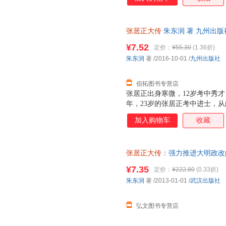
到忍耐蛰伏再到春风得意，终位
的改革，扭转了明朝后期持续颓
延了七十多年。 《张居正大传
张居正大传
朱东润 著 九州出
传记理论研究转入传记文学创作
退换】
其深厚的古典文学研究功底，力
¥7.52
定价：
¥55.30
(1.36折)
事颂扬”，写就了这部波澜壮阔
朱东润
著
/2016-10-01
/
九州出版社
佰拓图书专营店
张居正出身寒微，12岁考中秀才，
年，23岁的张居正考中进士，
一只冷静的豹子，官场失意时蛰
加入购物车
收藏
略和魄力，精准地抓住每一次晋升
他经由老师阶的推荐，成为裕王
的权势随之提升，进入内阁，成
张居正大传
：强力推进大明政改的
的神宗登基。帝王年幼，无法处
同步销售，请咨询客服查询库存
于是，张居正联合太监冯保，撺
¥7.35
定价：
¥222.80
(0.33折)
张居正由此成为大明首辅，位极
朱东润
著
/2013-01-01
/
武汉出版社
济，清丈田地，推行“一条鞭法
畅通无阻；他平定叛乱
弘文图书专营店