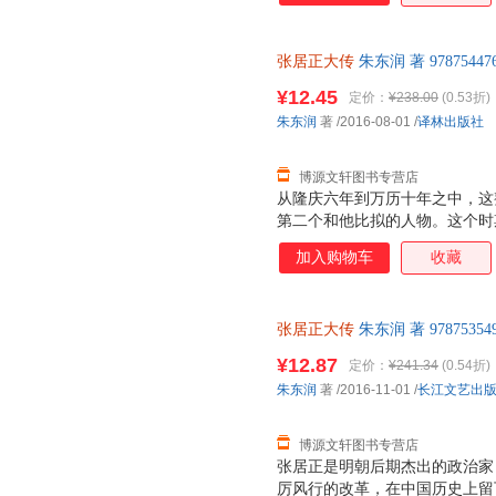
张居正大传
朱东润 著 978754
支持7天无理由退换】
¥12.45
定价：
¥238.00
(0.53折)
朱东润
著
/2016-08-01
/
译林出版社
博源文轩图书专营店
从隆庆六年到万历十年之中，这
第二个和他比拟的人物。这个时
十年，还是混乱：只有在这十年
加入购物车
收藏
态中，获得一定程度的进展，一
的政治家，也是中国历史上著名
步，经过不懈努力，成为万历首
张居正大传
朱东润 著 978753
居正对明朝的弊政做了大刀阔斧
后，支持7天无理由退换】
军事等方面都颇有建树。阅读本
¥12.87
定价：
¥241.34
(0.54折)
刻的理解与同情，对传主所置身
朱东润
著
/2016-11-01
/
长江文艺出
博源文轩图书专营店
张居正是明朝后期杰出的政治家
厉风行的改革，在中国历史上留