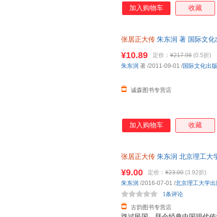
加入购物车
收藏
张居正大传
朱东润 著 国际文
而非一套，电子发票。
¥10.89
定价：
¥217.98
(0.5折)
朱东润
著
/2011-09-01
/
国际文化出
诚森图书专营店
加入购物车
收藏
张居正大传
朱东润 北京理工大
便捷，下单秒杀，欢迎选购！
¥9.00
定价：
¥23.00
(3.92折)
朱东润
/2016-07-01
/
北京理工大学出
1条评论
古韵图书专营店
路过民国，拜会经典中国现代传