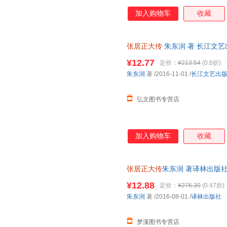
个普通家庭起步，少时聪颖过人
加入购物车
收藏
到忍耐蛰伏再到春风得意，最终
斧的改革，扭转了明朝后期持续
后延了七十多年。 《张居正大
张居正大传
朱东润 著 长江文
作的开端，具有里程碑式的意义
库存后下单，避免纠纷。
力主传记创作“有来历、有证据
¥12.77
定价：
¥213.54
(0.6折)
阔、气魄宏大、议论纵恣的作品
朱东润
著
/2016-11-01
/
长江文艺出
这位首辅大臣，对张居正这位专
情，
弘文图书专营店
加入购物车
收藏
张居正大传
朱东润 著译林出版社9
为单本而非一套，电子发票！
¥12.88
定价：
¥276.30
(0.47折)
朱东润
著
/2016-08-01
/
译林出版社
梦溪图书专营店