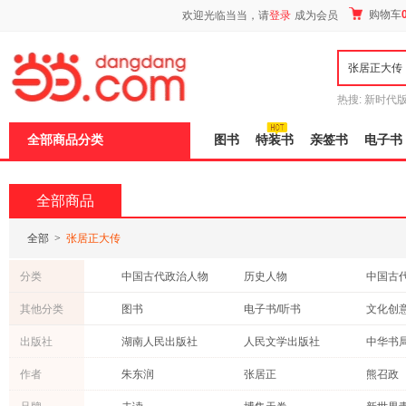
新
购物车
欢迎光临当当，请
登录
成为会员
窗
口
打
开
无
障
热搜:
新时代
碍
有兽焉全集
说
全部商品分类
图书
特装书
亲签书
电子书
明
页
面,
按
全部商品
Ctrl
加
波
全部
>
张居正大传
浪
键
分类
中国古代政治人物
历史人物
中国古
打
开
其他分类
图书
电子书/听书
文化创
导
盲
出版社
湖南人民出版社
人民文学出版社
中华书
模
式
北京时代华文书局
陕西师范大学出版社
浙江文
作者
朱东润
张居正
熊召政
南京大学出版社
万卷出版公司
光明日
林乾
梁启超
林语堂