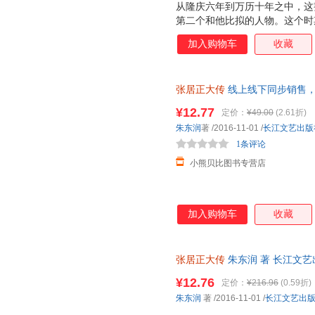
从隆庆六年到万历十年之中，这
第二个和他比拟的人物。这个时
十年，还是混乱：只有在这十年
加入购物车
收藏
态中，获得一定程度的进展，一
的政治家，也是中国历史上著名
步，经过不懈努力，成为万历首
张居正大传
线上线下同步销售，
居正对明朝的弊政做了大刀阔斧
军事等方面都颇有建树。阅读本
¥12.77
定价：
¥49.00
(2.61折)
刻的理解与同情，对传主所置身
朱东润
著
/2016-11-01
/
长江文艺出版
1条评论
小熊贝比图书专营店
加入购物车
收藏
张居正大传
朱东润 著 长江文
非一套，电子发票。
¥12.76
定价：
¥216.96
(0.59折)
朱东润
著
/2016-11-01
/
长江文艺出