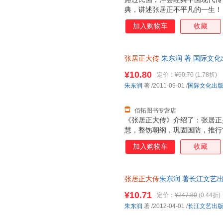
典，讲述张居正不平凡的一生！
加入购物车
收藏
张居正大传
朱东润 著 国际文
无理由退换】
¥10.80
定价：
¥60.70
(1.78折)
朱东润
著
/2011-09-01
/
国际文化出
佰拓图书专营店
《张居正大传》介绍了：张居正
慧，整饬朝纲，巩固国防，推行
生机。《张居正大传》讲述了传
加入购物车
收藏
其中充满了惊心动魄、纷繁芜杂
以对传主所置身的时代有一个全
名改革家有更深刻的理解。
张居正大传
朱东润 著长江文艺出版
此书为单本而非一套，电子发票
¥10.71
定价：
¥247.80
(0.44折)
朱东润
著
/2012-04-01
/
长江文艺出