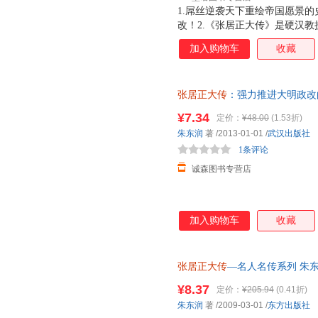
1.屌丝逆袭天下重绘帝国愿景
改！2.《张居正大传》是硬汉
的开端，具有里程碑式的意义。
加入购物车
收藏
来历、有证据、不忌烦琐、不事
传记文学！
张居正大传
：强力推进大明政改的
书，保证质量，此书为单本而非
¥7.34
定价：
¥48.00
(1.53折)
朱东润
著
/2013-01-01
/
武汉出版社
1条评论
诚森图书专营店
加入购物车
收藏
张居正大传
—名人名传系列 朱东
询客服查询库存后下单，避免纠
¥8.37
定价：
¥205.94
(0.41折)
朱东润
著
/2009-03-01
/
东方出版社