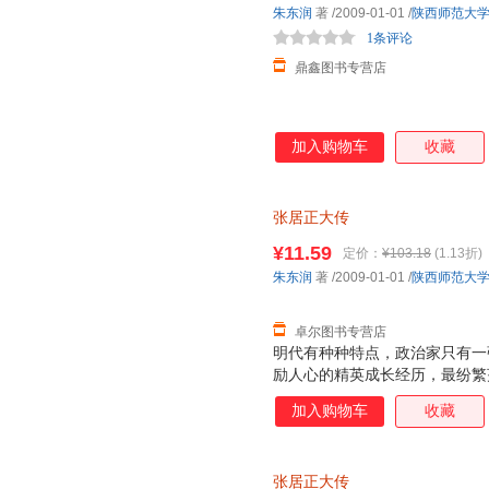
朱东润
著
/2009-01-01
/
陕西师范大
1条评论
鼎鑫图书专营店
加入购物车
收藏
张居正大传
¥11.59
定价：
¥103.18
(1.13折)
朱东润
著
/2009-01-01
/
陕西师范大
卓尔图书专营店
明代有种种特点，政治家只有一
励人心的精英成长经历，最纷繁
典之作，学术大师朱东润巨制。
加入购物车
收藏
张居正大传