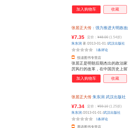
加入购物车
收藏
张居正大传
：强力推进大明政改
子发票】 【速开发票，优质售
¥7.35
定价：
¥48.00
(1.54折)
朱东润
著
/2013-01-01
/
武汉出版社
1条评论
悦读图书专营店
张居正是明朝后期杰出的政治家
厉风行的改革，在中国历史上留
个普通家庭起步，少时聪颖过人
加入购物车
收藏
到忍耐蛰伏再到春风得意，最终
斧的改革，扭转了明朝后期持续
后延了七十多年。 《张居正大
张居正大传
朱东润 武汉出版社
由传记理论研究转入传记文学创
单本而非一套，电子发票。
借其深厚的古典文学研究功底，
¥7.34
定价：
¥59.10
(1.25折)
不事颂扬”，写就了这部波澜壮
朱东润
/2013-01-01
/
武汉出版社
1条评论
墨语图书专营店