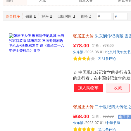
品牌
未读
博集天卷
新世界
九州出版社
团结出版社
现代出
赵嫣
韦庆远
雅瑟
三联书店
北京理工大学出版社
武汉出版社
中国文
乔纳森·斯威夫特
樊树志
王磊
综合排序
销量
好评
出版时间
价格
-
青海民族出版社
浙江大学出版社
天津古
张宏杰
李建华
郭德纲
郑州大学出版社
东方出版社
中国华
周月亮
周文王
章岩
张居正大传
朱东润传记典藏 当
天津人民出版社
中国工人出版社
人民日
王阳明
王旭烽
王守仁
+珍珠棉发货 赠《嘉靖二十六
贵州人民出版社
¥78.00
湖南文艺出版社
河南文
定价：
¥78.00
郦波
勒内·格鲁塞
黄仁宇
一 中国现代传记文学开山之作
朱东润
/2026-06-01
/
北京时代华文书
中国书籍出版社
上海辞书出版社
远方出
第一首辅欲为王朝逆天改命的孤心
曾国藩
2131条评论
藏
北京大学出版社
广东人民出版社
中国画
民主与建设出版社
中国民主法制出版社
中国社
☆ 中国现代传记文学的先行者
上海古籍出版社
上海书店出版社
的先行者，在中国传记文学的发
中国 现代 传记文学的开山之
吉林文史出版社
长江出版社
加入购物车
收藏
秋笔法的阶段，朱东润先生引入
考证，将历史人物还原至其所处
理解 有来历、有证据、不忌 烦
张居正大传
二十世纪四大传记之
原一个真实的张居正 张居正作
一生
颇多争议。有人说他工于心计，
¥68.00
定价：
¥68.00
电子书
无愧 文忠 ，当彪炳史册。撰
朱东润
/2023-07-01
/
中华书局
从张居正文集《张文忠公全集》
1145条评论