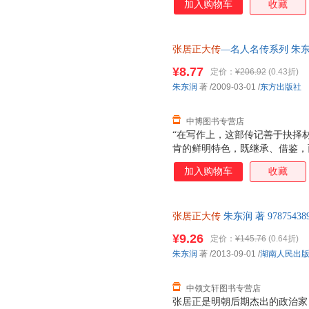
加入购物车
收藏
捷《毕生心血半世耕耘——记传
文学创作方面的成就及其理论贡
年代初出版的《张屠正大传》如
张居正大传
—名人名传系列 朱东润 
棘的工作’，其开创之功不可没
票，优质售后，支持7天无理由
心。”（蒋凡《风骨铮然自成名
¥8.77
定价：
¥206.92
(0.43折)
东润先生是著名的古典文学研究
朱东润
著
/2009-03-01
/
东方出版社
传》是他传记文学的代表性作品
厚的
中博图书专营店
“在写作上，这部传记善于抉择
肯的鲜明特色，既继承、借鉴，
艺术手法，开创了我国传记文学
加入购物车
收藏
捷《毕生心血半世耕耘——记传
文学创作方面的成就及其理论贡
年代初出版的《张屠正大传》如
张居正大传
朱东润 著 978754
棘的工作’，其开创之功不可没
后，支持7天无理由退换】
心。”（蒋凡《风骨铮然自成名
¥9.26
定价：
¥145.76
(0.64折)
东润先生是著名的古典文学研究
朱东润
著
/2013-09-01
/
湖南人民出
传》是他传记文学的代表性作品
厚的
中领文轩图书专营店
张居正是明朝后期杰出的政治家