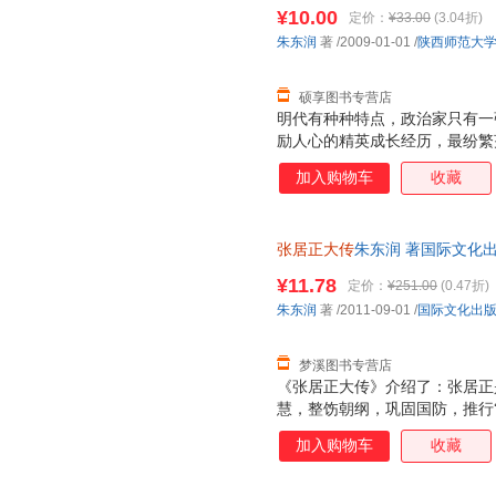
捷，下单秒杀，欢迎选购！
¥10.00
定价：
¥33.00
(3.04折)
朱东润
著
/2009-01-01
/
陕西师范大
硕享图书专营店
明代有种种特点，政治家只有一
励人心的精英成长经历，最纷繁
典之作，学术大师朱东润巨制。
加入购物车
收藏
张居正大传
朱东润 著国际文化出版
量，此书为单本而非一套，电子
¥11.78
定价：
¥251.00
(0.47折)
朱东润
著
/2011-09-01
/
国际文化出
梦溪图书专营店
《张居正大传》介绍了：张居正
慧，整饬朝纲，巩固国防，推行
生机。《张居正大传》讲述了传
加入购物车
收藏
其中充满了惊心动魄、纷繁芜杂
以对传主所置身的时代有一个全