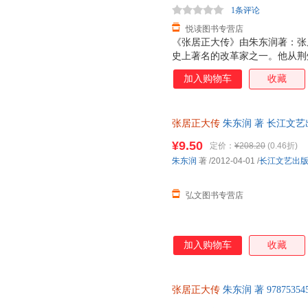
1条评论
悦读图书专营店
《张居正大传》由朱东润著：张
史上著名的改革家之一。他从荆
为万历首辅、神宗皇帝老师，以
加入购物车
收藏
做了大刀阔斧的改革，取得了良
建树。但是，为了推行改革措施
人生活也难说检点。生前，他位
张居正大传
朱东润 著 长江文
查抄家产，祸及子孙。否定了张
库存后下单，避免纠纷。
路。阅读《张居正大传》，读者
¥9.50
定价：
¥208.20
(0.46折)
深刻的理解与同情，对传主所置
朱东润
著
/2012-04-01
/
长江文艺出
不仅有相当突出的学术成就与研
用价值。
弘文图书专营店
加入购物车
收藏
张居正大传
朱东润 著 978753
后，支持7天无理由退换】