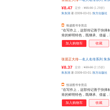
票，优质售后，支持7天无理由
¥8.47
定价：
¥65.90
(1.29折)
朱东润
著
/2009-03-01
/
东方出版社
唯盛图书专营店
“在写作上，这部传记善于抉择
肯的鲜明特色，既继承、借鉴，
艺术手法，开创了我国传记文学
加入购物车
收藏
捷《毕生心血半世耕耘——记传
文学创作方面的成就及其理论贡
年代初出版的《张屠正大传》如
张居正大传
—名人名传系列 朱东
棘的工作’，其开创之功不可没
票，优质售后，支持7天无理由
心。”（蒋凡《风骨铮然自成名
¥8.37
定价：
¥39.00
(2.15折)
东润先生是著名的古典文学研究
朱东润
著
/2009-03-01
/
东方出版社
传》是他传记文学的代表性作品
厚的
悦读图书专营店
“在写作上，这部传记善于抉择
肯的鲜明特色，既继承、借鉴，
艺术手法，开创了我国传记文学
加入购物车
收藏
捷《毕生心血半世耕耘——记传
文学创作方面的成就及其理论贡