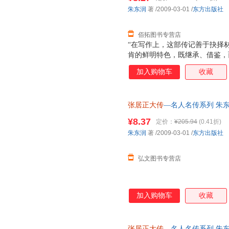
朱东润
著
/2009-03-01
/
东方出版社
佰拓图书专营店
“在写作上，这部传记善于抉择
肯的鲜明特色，既继承、借鉴，
艺术手法，开创了我国传记文学
加入购物车
收藏
捷《毕生心血半世耕耘——记传
文学创作方面的成就及其理论贡
年代初出版的《张屠正大传》如
张居正大传
—名人名传系列 朱东
棘的工作’，其开创之功不可没
询客服查询库存后下单，避免纠
心。”（蒋凡《风骨铮然自成名
¥8.37
定价：
¥205.94
(0.41折)
东润先生是著名的古典文学研究
朱东润
著
/2009-03-01
/
东方出版社
传》是他传记文学的代表性作品
厚的
弘文图书专营店
加入购物车
收藏
张居正大传
—名人名传系列 朱东润 