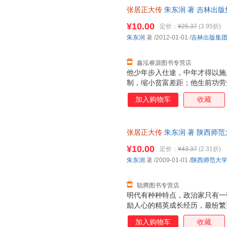
名改革家有更深刻的理解。
张居正大传
朱东润 著 吉林出
物流便捷，下单秒杀，欢迎选购
¥10.00
定价：
¥25.37
(3.95折)
朱东润
著
/2012-01-01
/
吉林出版集
鑫泓睿源图书专营店
他少年步入仕途，中年才得以施
制，缩小贫富差距；他生前功劳
却毫发无损；他以一己之力将明
加入购物车
收藏
张居正大传
朱东润 著 陕西师
捷，下单秒杀，欢迎选购！
¥10.00
定价：
¥43.37
(2.31折)
朱东润
著
/2009-01-01
/
陕西师范大
聪腾图书专营店
明代有种种特点，政治家只有一
励人心的精英成长经历，最纷繁
典之作，学术大师朱东润巨制。
加入购物车
收藏