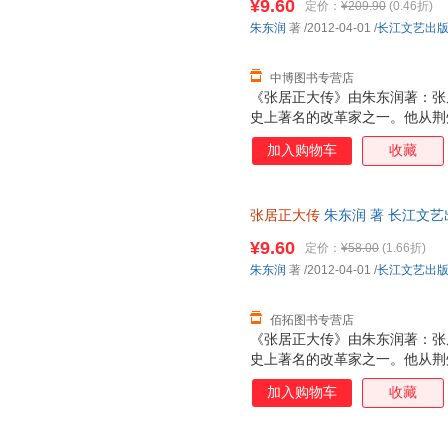
¥9.60
定价：
¥209.90
(0.46折)
朱东润
著
/2012-04-01
/
长江文艺出
中博图书专营店
《张居正大传》由朱东润著：张
史上著名的改革家之一。他从荆
为万历首辅、神宗皇帝老师，以
加入购物车
收藏
做了大刀阔斧的改革，取得了良
建树。但是，为了推行改革措施
人生活也难说检点。生前，他位
张居正大传
朱东润 著 长江文
查抄家产，祸及子孙。否定了张
理由退换】
路。阅读《张居正大传》，读者
¥9.60
定价：
¥58.00
(1.66折)
深刻的理解与同情，对传主所置
朱东润
著
/2012-04-01
/
长江文艺出
不仅有相当突出的学术成就与研
用价值。
佰拓图书专营店
《张居正大传》由朱东润著：张
史上著名的改革家之一。他从荆
为万历首辅、神宗皇帝老师，以
加入购物车
收藏
做了大刀阔斧的改革，取得了良
建树。但是，为了推行改革措施
人生活也难说检点。生前，他位