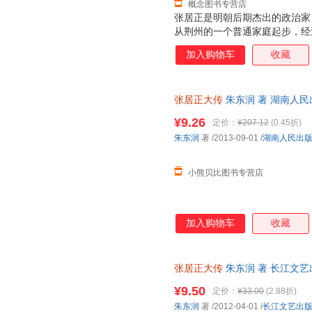
概念图书专营店
张居正是明朝后期杰出的政治家
从荆州的一个普通家庭起步，经
师，以及明朝中兴的奠基人。 
加入购物车
收藏
得了良好成效，在政治、经济和
革措施，张居正也曾经使用过不
前，他位高权重，一言九鼎；死
张居正大传
朱东润 著 湖南人
否定了张居正改革成果的大明帝
库存后下单，避免纠纷。
传》，读者会对张居正这位专制
¥9.26
定价：
¥207.12
(0.45折)
对传主所置身的那个时代有更清
朱东润
著
/2013-09-01
/
湖南人民出
术成就与研究价值，也有非常重
小熊贝比图书专营店
加入购物车
收藏
张居正大传
朱东润 著 长江文
后，支持7天无理由退换】
¥9.50
定价：
¥33.00
(2.88折)
朱东润
著
/2012-04-01
/
长江文艺出