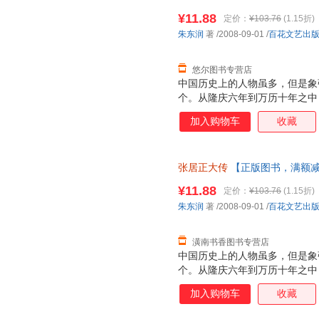
¥11.88
定价：
¥103.76
(1.15折)
朱东润
著
/2008-09-01
/
百花文艺出
悠尔图书专营店
中国历史上的人物虽多，但是象
个。从隆庆六年到万历十年之中
他比拟的人物。这个时期以前数
加入购物车
收藏
是混乱，只有在这十年之中，比
程度的进展，一切都是居正的大
了解。“誉之者或过其实，毁之
张居正大传
【正版图书，满额
他固然不是禽兽，但是他也并不
而同时又想陶镕时代的人物。
¥11.88
定价：
¥103.76
(1.15折)
朱东润
著
/2008-09-01
/
百花文艺出
潢南书香图书专营店
中国历史上的人物虽多，但是象
个。从隆庆六年到万历十年之中
他比拟的人物。这个时期以前数
加入购物车
收藏
是混乱，只有在这十年之中，比
程度的进展，一切都是居正的大