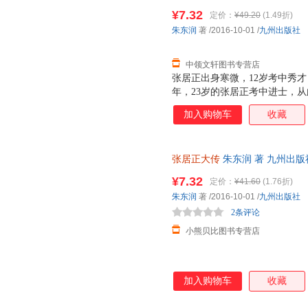
7天无理由退换】
借其深厚的古典文学研究功底，
¥7.32
定价：
¥49.20
(1.49折)
不事颂扬”，写就了这部波澜壮
朱东润
著
/2016-10-01
/
九州出版社
中领文轩图书专营店
张居正出身寒微，12岁考中秀才，
年，23岁的张居正考中进士，
一只冷静的豹子，官场失意时蛰
加入购物车
收藏
略和魄力，精准地抓住每一次晋升
他经由老师阶的推荐，成为裕王
的权势随之提升，进入内阁，成
张居正大传
朱东润 著 九州出
的神宗登基。帝王年幼，无法处
后下单，避免纠纷。
于是，张居正联合太监冯保，撺
¥7.32
定价：
¥41.60
(1.76折)
张居正由此成为大明首辅，位极
朱东润
著
/2016-10-01
/
九州出版社
济，清丈田地，推行“一条鞭法
2条评论
畅通无阻；他平定叛乱
小熊贝比图书专营店
加入购物车
收藏