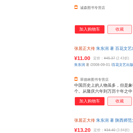
诚森图书专营店
加入购物车
收藏
张居正大传
朱东润 著 百花文
下单秒杀，欢迎选购！
¥11.00
定价：
¥45.37
(2.43折)
朱东润
著
/2008-09-01
/
百花文艺出
翠德林图书专营店
中国历史上的人物虽多，但是象
个。从隆庆六年到万历十年之中
他比拟的人物。这个时期以前数
加入购物车
收藏
是混乱，只有在这十年之中，比
程度的进展，一切都是居正的大
了解。“誉之者或过其实，毁之
张居正大传
朱东润 著 陕西师
他固然不是禽兽，但是他也并不
本而非一套，电子发票。
而同时又想陶镕时代的人物。
¥13.20
定价：
¥34.40
(3.84折)