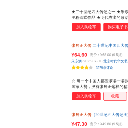
★二十世纪四大传记之一 ★朱
里程碑式作品 ★明代杰出的政
人生 ★全新校订，改正讹误，
加入购物车
购买电子书
张居正大传
二十世纪中国四大
¥64.60
定价：
¥68.00
(9.5折)
朱东润
/2025-07-01
/
北京时代华文书
3579条评论
☆ 每一个中国人都应该读一读张
国家大势，没有张居正这样的精
第踏入仕途，到五十八岁功业彪
加入购物车
收藏
登极首辅，位极人臣，家国琐事
危身奉上，他是中兴良相。挽狂
明王朝续命七十二年。他说： 
张居正大传
（20世纪五大传记
是治国安邦；清丈土地、限制宗
方法和成功之道！铁血首辅的显
前遭门生弹劾，身后被抄家清算
¥47.30
定价：
¥49.80
(9.5折)
动魄的时代变迁史诗。
说： 使吾为刽子手，吾亦不离