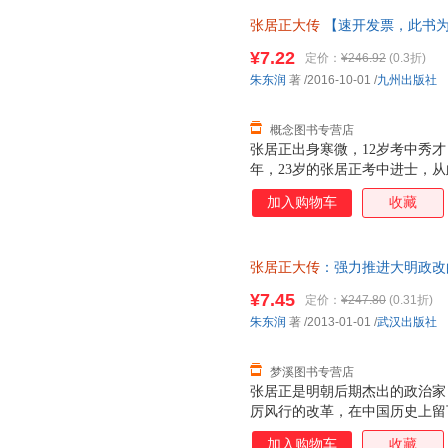
张居正大传
【速开发票，此书为
¥7.22
定价：
¥246.92
(0.3折)
朱东润
著
/2016-10-01
/
九州出版社
概念图书专营店
张居正出身寒微，12岁考中秀才，
年，23岁的张居正考中进士，
一只冷静的豹子，官场失意时蛰
加入购物车
收藏
略和魄力，精准地抓住每一次晋升
他经由老师阶的推荐，成为裕王
的权势随之提升，进入内阁，成
张居正大传
：强力推进大明政改
的神宗登基。帝王年幼，无法处
9787543072022 正版旧
于是，张居正联合太监冯保，撺
¥7.45
定价：
¥247.80
(0.31折)
张居正由此成为大明首辅，位极
朱东润
著
/2013-01-01
/
武汉出版社
济，清丈田地，推行“一条鞭法
畅通无阻；他平定叛乱
梦溪图书专营店
张居正是明朝后期杰出的政治家
厉风行的改革，在中国历史上留
个普通家庭起步，少时聪颖过人
加入购物车
收藏