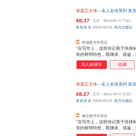
年代初出版的《张屠正大传》如
张居正大传
—名人名传系列 朱
棘的工作’，其开创之功不可没
持7天无理由退换】
心。”（蒋凡《风骨铮然自成名
¥8.37
定价：
¥113.00
(0.75折)
东润先生是著名的古典文学研究
朱东润
著
/2009-03-01
/
东方出版社
传》是他传记文学的代表性作品
厚的
凯瑞图书专营店
“在写作上，这部传记善于抉择
肯的鲜明特色，既继承、借鉴，
艺术手法，开创了我国传记文学
加入购物车
收藏
捷《毕生心血半世耕耘——记传
文学创作方面的成就及其理论贡
年代初出版的《张屠正大传》如
张居正大传
—名人名传系列 朱东润 
棘的工作’，其开创之功不可没
票，优质售后，支持7天无理由
心。”（蒋凡《风骨铮然自成名
¥8.27
定价：
¥241.34
(0.35折)
东润先生是著名的古典文学研究
朱东润
著
/2009-03-01
/
东方出版社
传》是他传记文学的代表性作品
厚的
概念图书专营店
“在写作上，这部传记善于抉择
肯的鲜明特色，既继承、借鉴，
艺术手法，开创了我国传记文学