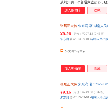
从荆州的一个普通家庭起步，经
师，以及明朝中兴的奠基人。 
加入购物车
收藏
得了良好成效，在政治、经济和
革措施，张居正也曾经使用过不
前，他位高权重，一言九鼎；死
张居正大传
朱东润 著 湖南人
否定了张居正改革成果的大明帝
库存后下单，避免纠纷。
传》，读者会对张居正这位专制
¥9.26
定价：
¥207.12
(0.45折)
对传主所置身的那个时代有更清
朱东润
著
/2013-09-01
/
湖南人民出
术成就与研究价值，也有非常重
弘文图书专营店
加入购物车
收藏
张居正大传
朱东润 著 978754
后，支持7天无理由退换】
¥9.16
定价：
¥249.68
(0.37折)
朱东润
著
/2013-09-01
/
湖南人民出