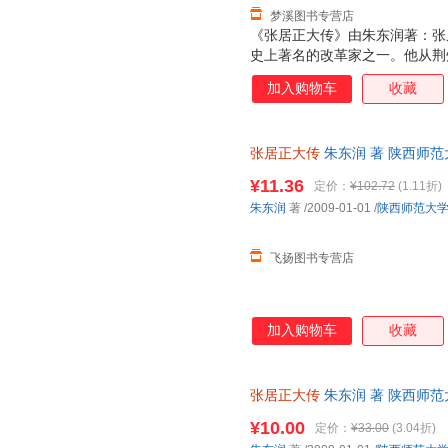
梦溪图书专营店
《张居正大传》由朱东润著：张
史上著名的改革家之一。他从荆
为万历首辅、神宗皇帝老师，以
加入购物车
收藏
做了大刀阔斧的改革，取得了良
建树。但是，为了推行改革措施
人生活也难说检点。生前，他位
张居正大传
朱东润 著 陕西师
查抄家产，祸及子孙。否定了张
本而非一套，电子发票！
路。阅读《张居正大传》，读者
¥11.36
定价：
¥102.72
(1.11折)
深刻的理解与同情，对传主所置
朱东润
著
/2009-01-01
/
陕西师范大
不仅有相当突出的学术成就与研
用价值。
飞扬图书专营店
加入购物车
收藏
张居正大传
朱东润 著 陕西师
便捷，下单秒杀，欢迎选购！
¥10.00
定价：
¥33.00
(3.04折)