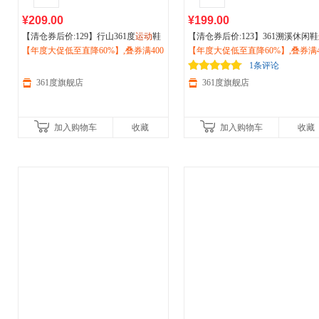
¥209.00
¥199.00
【清仓券后价:129】行山361度
运动
鞋
【清仓券后价:123】361溯溪休闲鞋
男鞋
【年度大促低至直降60%】,叠券满400
户外
登山徒步鞋防滑耐磨休闲鞋
动
【年度大促低至直降60%】,叠券满4
凉鞋女2026夏季透气防滑涉水鞋
夏季572533303
减150/600减230,立即抢购！
外
减150/600减230,立即抢购！
徒步划水鞋682626775
1条评论
361度旗舰店
361度旗舰店
加入购物车
收藏
加入购物车
收藏