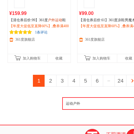
¥159.99
¥99.00
【清仓券后价:99】361度
户外运动
鞋
【清仓券后价:61】361度凉鞋男魔
男秋季新款加毛保暖休闲鞋百搭跑步
【年度大促低至直降60%】,叠券满400
贴凉拖
【年度大促低至直降60%】,叠券满4
运动
休闲鞋
户外
涉水鞋沙滩
鞋棉鞋男冬季572443307A
减150/600减230,立即抢购！
026夏季新品572526714
减150/600减230,立即抢购！
1条评论
361度旗舰店
361度旗舰店
加入购物车
收藏
加入购物车
收藏
1
2
3
4
5
6
...
24