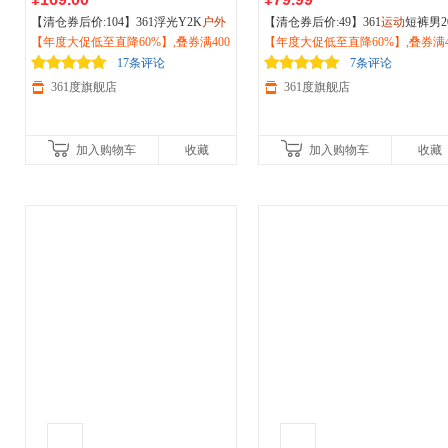
【清仓券后价:104】361浮光Y2K
户外
【清仓券后价:49】361
运动
短裤男2
越野
【年度大促低至直降60%】,叠券满400
运动
鞋冬季新款耐磨防滑徒步登
6夏季新款透气速干
【年度大促低至直降60%】,叠券满4
户外
跑步裤子
山减震跑步鞋女682512202F
减150/600减230,立即抢购！
七分裤男裤552524735
减150/600减230,立即抢购！
17条评论
7条评论
361度旗舰店
361度旗舰店
加入购物车
收藏
加入购物车
收藏