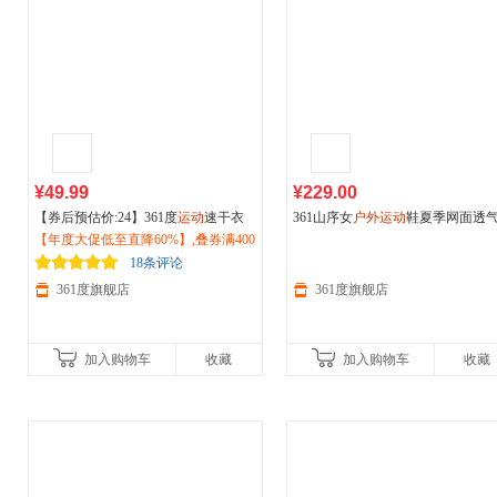
¥49.99
¥229.00
【券后预估价:24】361度
运动
速干衣
361山序女
户外运动
鞋夏季网面透
户外
【年度大促低至直降60%】,叠券满400
T恤女2026夏季轻薄透气冰感短T
野跑鞋减震耐磨登山徒步鞋女68262
纯色短袖上衣662524119V
减150/600减230,立即抢购！
02
18条评论
361度旗舰店
361度旗舰店
加入购物车
收藏
加入购物车
收藏