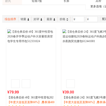
款式
短袖T恤
长裤
高帮
更多选项（
比赛服
连帽开衫
腰包
中帮
五分裤
双肩包
配
综合排序
销量
好评
最新
价格
-
训练服
无帽夹克
船袜
低帮
连帽卫衣
短袜
七分裤
斜挎包
无帽卫
短裤
空顶帽
外套
¥79.99
¥39.00
【清仓券后价:49】361度中性背包202
【清仓券后价:24】361度飞燃3号
6春开学季
【年度大促低至直降60%】,叠券满400
运动户外
大容量双肩背包学
运动腰包2026春秋
【年度大促低至直降60%】,叠券满4
运动户外
跑步防