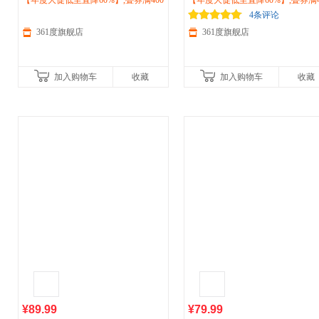
026夏新款男子
【年度大促低至直降60%】,叠券满400
运动
透气五分裤
户外运
026秋季新款防风防泼水梭织风衣
【年度大促低至直降60%】,叠券满4
动
减150/600减230,立即抢购！
裤652623703
休闲
减150/600减230,立即抢购！
户外
上衣662534601V
4条评论
361度旗舰店
361度旗舰店
加入购物车
收藏
加入购物车
收藏
¥89.99
¥79.99