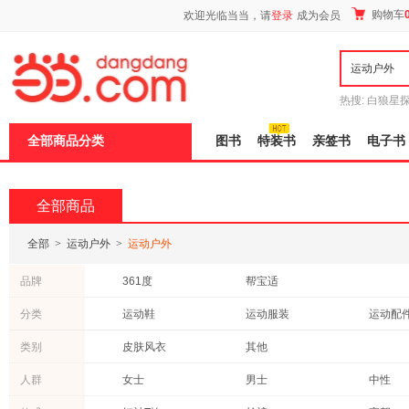
新
购物车
欢迎光临当当，请
登录
成为会员
窗
口
打
开
无
障
热搜:
白狼星
碍
师3
重建秦
说
全部商品分类
图书
特装书
亲签书
电子书
明
页
面,
按
全部商品
Ctrl
加
波
全部
>
运动户外
>
运动户外
浪
键
品牌
361度
帮宝适
打
开
分类
运动鞋
运动服装
运动配
导
盲
户外鞋袜
模
类别
皮肤风衣
其他
式
人群
女士
男士
中性