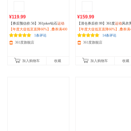
¥119.99
¥159.99
【券后预估价:56】361joker钻石
运动
【清仓券后价:99】361度
运动
风衣
拖鞋2026夏季新款居家
【年度大促低至直降60%】,叠券满400
户外
防滑凉拖
026秋季新款
【年度大促低至直降60%】,叠券满4
运动
夹克男士
户外
登
潮流情侣拖鞋672621106
减150/600减230,立即抢购！
步防风上衣652534601
减150/600减230,立即抢购！
1条评论
14条评论
361度旗舰店
361度旗舰店
加入购物车
收藏
加入购物车
收藏