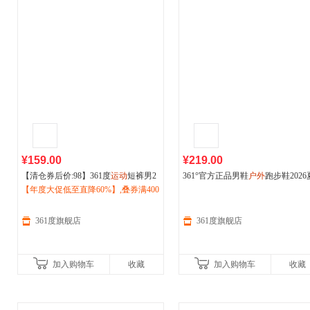
¥159.00
¥219.00
【清仓券后价:98】361度
运动
短裤男2
361°官方正品男鞋
户外
跑步鞋2026
026夏季新款针织短裤透气网眼篮球
【年度大促低至直降60%】,叠券满400
户
季新款网面透气耐磨
运动
鞋672626
外
减150/600减230,立即抢购！
跑步裤652621701
361度旗舰店
361度旗舰店
加入购物车
收藏
加入购物车
收藏