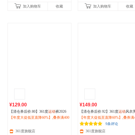
加入购物车
收藏
加入购物车
收藏
¥129.00
¥149.00
【清仓券后价:80】361度
运动
裤2026
【清仓券后价:92】361度
运动
风衣
春季
【年度大促低至直降60%】,叠券满400
运动
长裤透气
户外
防晒遮阳裤男6
026秋冬季
【年度大促低至直降60%】,叠券满4
运动
立领夹克男子
户外
52611701
减150/600减230,立即抢购！
徒步防风外套 652534603V
减150/600减230,立即抢购！
9条评论
361度旗舰店
361度旗舰店