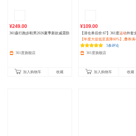
¥249.00
¥109.00
361森行跑步鞋男2026夏季新款减震防
【清仓券后价:67】361度
运动
外套
滑耐磨
户外
徒步鞋越野
运动
鞋6826333
士2026夏季针织透气外套
【年度大促低至直降60%】,叠券满4
户外
防晒
06
62514614
减150/600减230,立即抢购！
5条评论
361度旗舰店
361度旗舰店
加入购物车
收藏
加入购物车
收藏