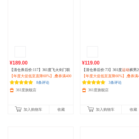
¥189.00
¥119.00
【清仓券后价:117】361度飞火剑门联
【清仓券后价:73】361度
运动
裤男2
名越野跑鞋女网面透气
【年度大促低至直降60%】,叠券满400
运动
鞋缓震耐
6秋季雨屏防水抓绒U型裤休闲
【年度大促低至直降60%】,叠券满4
户外
磨
减150/600减230,立即抢购！
户外
徒步鞋682522208
山徒步裤子652534704
减150/600减230,立即抢购！
8条评论
3条评论
361度旗舰店
361度旗舰店
加入购物车
收藏
加入购物车
收藏