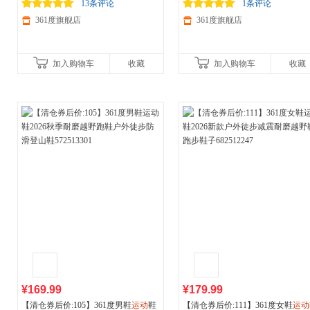
生专用书包512331024
减150/600减230,立即抢购！
夜跑荧光腰包612441001
减150/600减230,立即抢购！
13条评论
1条评论
361度旗舰店
361度旗舰店
加入购物车
收藏
加入购物车
收藏
¥169.99
¥179.99
【清仓券后价:105】361度男鞋
运动
鞋
【清仓券后价:111】361度女鞋
运动