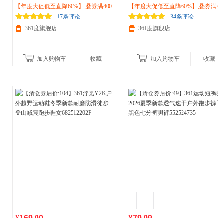
2026秋季耐磨越野跑鞋
【年度大促低至直降60%】,叠券满400
户外
徒步防滑
2026新款
【年度大促低至直降60%】,叠券满4
户外
徒步减震耐磨越野鞋
登山鞋572513301
减150/600减230,立即抢购！
步鞋子682512247
减150/600减230,立即抢购！
17条评论
34条评论
361度旗舰店
361度旗舰店
加入购物车
收藏
加入购物车
收藏
¥169.00
¥79.99