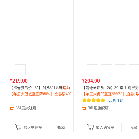
¥219.00
¥204.00
【清仓券后价:135】溯风361男鞋
运动
【清仓券后价:126】361驭山雨屏
鞋男2026春季经典复古老爹鞋
【年度大促低至直降60%】,叠券满400
户外
防
运动
【年度大促低至直降60%】,叠券满4
鞋
户外
防泼水跑步鞋加绒保暖
滑休闲鞋鞋子672616777
减150/600减230,立即抢购！
子减震跑鞋男672432206
减150/600减230,立即抢购！
25条评论
361度旗舰店
361度旗舰店
加入购物车
收藏
加入购物车
收藏