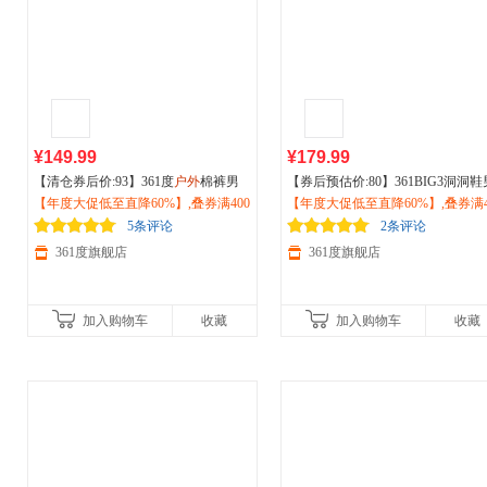
¥149.99
¥179.99
【清仓券后价:93】361度
户外
棉裤男
【券后预估价:80】361BIG3洞洞鞋
士
【年度大促低至直降60%】,叠券满400
运动
裤冬季保暖防泼水加绒休闲长
鞋
【年度大促低至直降60%】,叠券满4
运动
鞋夏季透气潮流溯溪鞋休闲
裤652544709
减150/600减230,立即抢购！
户外
减150/600减230,立即抢购！
凉拖鞋男672426717
5条评论
2条评论
361度旗舰店
361度旗舰店
加入购物车
收藏
加入购物车
收藏