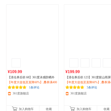
¥109.99
¥199.99
【清仓券后价:68】361度冰感防晒外
【清仓券后价:123】361度驭山雨屏
套2026夏季女透气防晒衫
【年度大促低至直降60%】,叠券满400
户外运动
遮
动
【年度大促低至直降60%】,叠券满4
鞋
户外
防泼水跑步鞋加绒保暖鞋
阳外套662624608V
减150/600减230,立即抢购！
减震跑鞋男672442220B
减150/600减230,立即抢购！
1条评论
5条评论
361度旗舰店
361度旗舰店
加入购物车
收藏
加入购物车
收藏