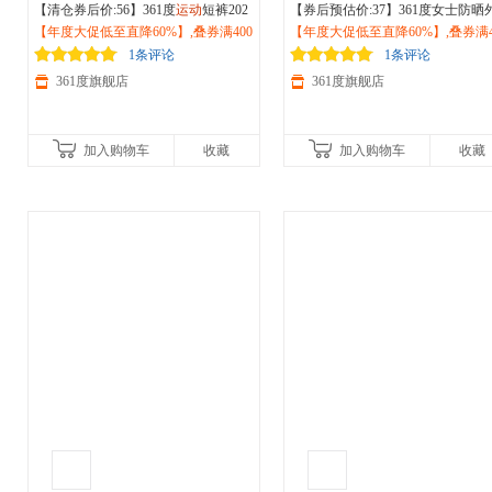
【清仓券后价:56】361度
运动
短裤202
【券后预估价:37】361度女士防晒
6夏季新款男子针织短裤透气网眼篮球
【年度大促低至直降60%】,叠券满400
套2026夏季新款针织透气防晒服宽
【年度大促低至直降60%】,叠券满4
裤
减150/600减230,立即抢购！
户外
跑步裤652621703
休闲
减150/600减230,立即抢购！
户外运动
外套662514607V
1条评论
1条评论
361度旗舰店
361度旗舰店
加入购物车
收藏
加入购物车
收藏