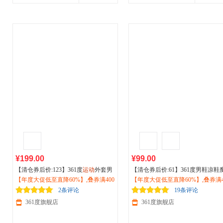
¥199.00
¥99.00
【清仓券后价:123】361度
运动
外套男
【清仓券后价:61】361度男鞋凉鞋
2026夏季新款立领商务夹克
【年度大促低至直降60%】,叠券满400
户外
防风
术贴凉拖
【年度大促低至直降60%】,叠券满4
运动
鞋一脚蹬
户外
涉水鞋
冲锋薄款上衣652434614F
减150/600减230,立即抢购！
滑软弹休闲鞋572426715
减150/600减230,立即抢购！
2条评论
19条评论
361度旗舰店
361度旗舰店