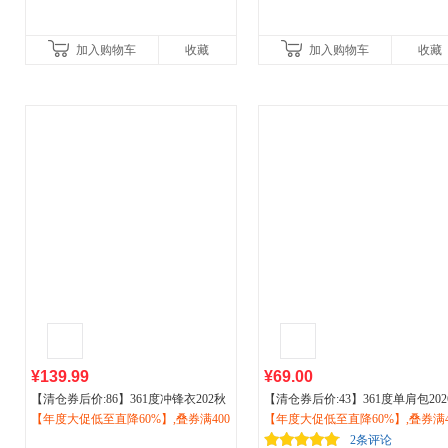
加入购物车
收藏
加入购物车
收藏
¥139.99
¥69.00
【清仓券后价:86】361度冲锋衣202秋
【清仓券后价:43】361度单肩包202
季新款男防水立领硬壳冲锋衣
【年度大促低至直降60%】,叠券满400
户外运
大容量单肩斜跨包男女通勤旅行
【年度大促低至直降60%】,叠券满4
户
动
减150/600减230,立即抢购！
登山服652433606
骑行
减150/600减230,立即抢购！
运动
包512531033
2条评论