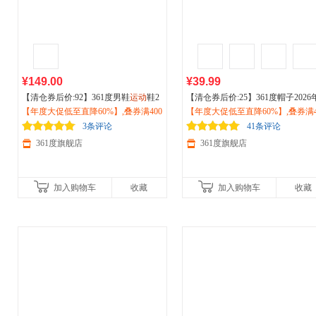
¥149.00
¥39.99
【清仓券后价:92】361度男鞋
运动
鞋2
【清仓券后价:25】361度帽子2026
026春秋季透气舒适
【年度大促低至直降60%】,叠券满400
户外
休闲
运动
鞋57
夏季新款棒球帽
【年度大促低至直降60%】,叠券满4
户外运动
防紫外线
2513306
减150/600减230,立即抢购！
阳帽百搭鸭舌帽612332001
减150/600减230,立即抢购！
3条评论
41条评论
361度旗舰店
361度旗舰店
加入购物车
收藏
加入购物车
收藏