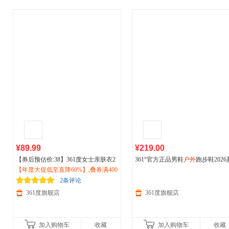
¥89.99
¥219.00
【券后预估价:38】361度女士亲肤衣2
361°官方正品男鞋
户外
跑步鞋2026
026防晒服夏季透气
【年度大促低至直降60%】,叠券满400
户外
跑步
运动
休闲
季新款网面透气耐磨
运动
鞋672626
上衣662514609V
减150/600减230,立即抢购！
2条评论
361度旗舰店
361度旗舰店
加入购物车
收藏
加入购物车
收藏