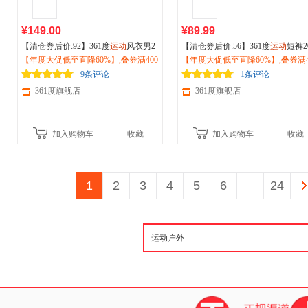
¥149.00
¥89.99
【清仓券后价:92】361度
运动
风衣男2
【清仓券后价:56】361度
运动
短裤2
026秋冬季
【年度大促低至直降60%】,叠券满400
运动
立领夹克男子
户外
登山
6夏季新款男子针织短裤透气网眼
【年度大促低至直降60%】,叠券满4
徒步防风外套 652534603V
减150/600减230,立即抢购！
裤
减150/600减230,立即抢购！
户外
跑步裤652621703
9条评论
1条评论
361度旗舰店
361度旗舰店
加入购物车
收藏
加入购物车
收藏
1
2
3
4
5
6
...
24