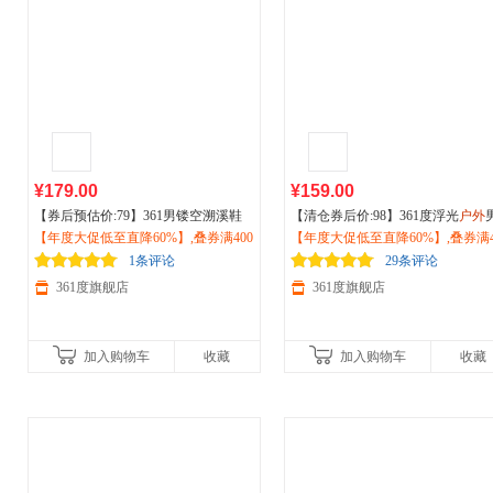
¥179.00
¥159.00
【券后预估价:79】361男镂空溯溪鞋
【清仓券后价:98】361度浮光
户外
抽绳新品2026夏
【年度大促低至直降60%】,叠券满400
运动
透气网面
户外
涉
运动
【年度大促低至直降60%】,叠券满4
鞋新款耐磨防滑徒步复古老爹
水鞋572523307
减150/600减230,立即抢购！
震跑鞋672512202F
减150/600减230,立即抢购！
1条评论
29条评论
361度旗舰店
361度旗舰店
加入购物车
收藏
加入购物车
收藏