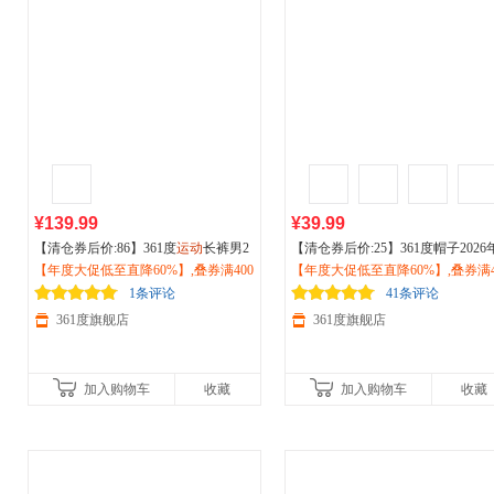
¥139.99
¥39.99
【清仓券后价:86】361度
运动
长裤男2
【清仓券后价:25】361度帽子2026
026遮阳防晒裤夏季
【年度大促低至直降60%】,叠券满400
户外
凉感休闲裤子
夏季新款棒球帽
【年度大促低至直降60%】,叠券满4
户外运动
防紫外线
652614707
减150/600减230,立即抢购！
阳帽百搭鸭舌帽612332001
减150/600减230,立即抢购！
1条评论
41条评论
361度旗舰店
361度旗舰店
加入购物车
收藏
加入购物车
收藏