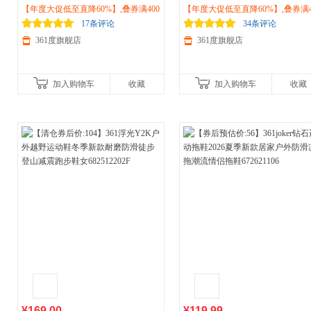
2026秋季耐磨越野跑鞋
【年度大促低至直降60%】,叠券满400
户外
徒步防滑
2026新款
【年度大促低至直降60%】,叠券满4
户外
徒步减震耐磨越野鞋
登山鞋572513301
减150/600减230,立即抢购！
步鞋子682512247
减150/600减230,立即抢购！
17条评论
34条评论
361度旗舰店
361度旗舰店
加入购物车
收藏
加入购物车
收藏
¥169.00
¥119.99