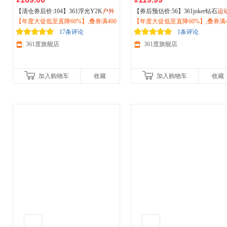
【清仓券后价:104】361浮光Y2K
户外
【券后预估价:56】361joker钻石
运
越野
【年度大促低至直降60%】,叠券满400
运动
鞋冬季新款耐磨防滑徒步登
拖鞋2026夏季新款居家
【年度大促低至直降60%】,叠券满4
户外
防滑凉
山减震跑步鞋女682512202F
减150/600减230,立即抢购！
潮流情侣拖鞋672621106
减150/600减230,立即抢购！
17条评论
1条评论
361度旗舰店
361度旗舰店
加入购物车
收藏
加入购物车
收藏