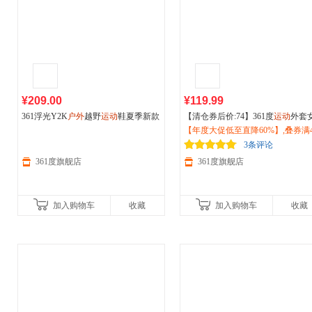
¥209.00
¥119.99
361浮光Y2K
户外
越野
运动
鞋夏季新款
【清仓券后价:74】361度
运动
外套
耐磨防滑徒步登山减震跑步鞋女68262
026夏季新款冰丝速干原纱防晒衣
【年度大促低至直降60%】,叠券满4
2214F
宽松
减150/600减230,立即抢购！
运动
服662514606
3条评论
361度旗舰店
361度旗舰店
加入购物车
收藏
加入购物车
收藏