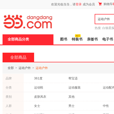
新
购物车
欢迎光临当当，请
登录
成为会员
窗
口
打
开
无
障
热搜:
白狼星
碍
师3
重建秦
说
全部商品分类
图书
特装书
亲签书
电子书
明
页
面,
按
全部商品
Ctrl
加
波
全部
>
运动户外
>
运动户外
浪
键
品牌
361度
帮宝适
打
开
分类
运动鞋
运动服装
运动配
导
盲
户外鞋袜
模
类别
皮肤风衣
其他
式
人群
女士
男士
中性