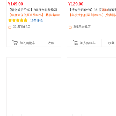
¥149.00
¥129.00
【清仓券后价:92】361度女鞋秋季网
【清仓券后价:80】361度
运动
短裤
面透气轻便
【年度大促低至直降60%】,叠券满400
运动
鞋2026秋季
户外
减震
026夏新款男子
【年度大促低至直降60%】,叠券满4
运动
透气五分裤
户
防滑跑步鞋682526776
减150/600减230,立即抢购！
动
减150/600减230,立即抢购！
裤652623703
11条评论
361度旗舰店
361度旗舰店
加入购物车
收藏
加入购物车
收藏