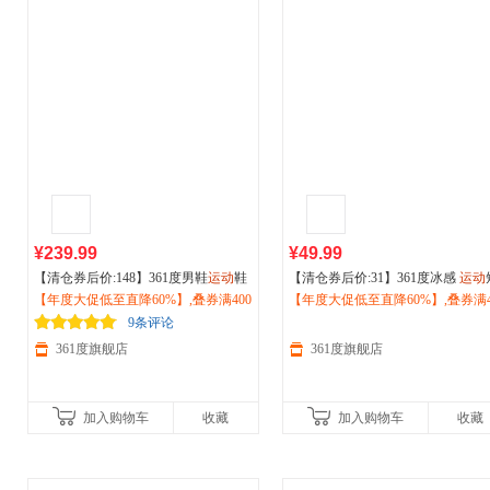
¥239.99
¥49.99
【清仓券后价:148】361度男鞋
运动
鞋
【清仓券后价:31】361度冰感
运动
2026秋冬季新款
【年度大促低至直降60%】,叠券满400
户外
徒步鞋减震耐磨
恤女2026夏季新款轻薄透气
【年度大促低至直降60%】,叠券满4
运动
短
越野跑步鞋672532214
减150/600减230,立即抢购！
户外
减150/600减230,立即抢购！
防晒
运动
服662524102
9条评论
361度旗舰店
361度旗舰店
加入购物车
收藏
加入购物车
收藏