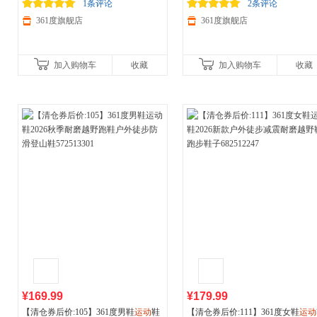
夜跑荧光腰包612441001
减150/600减230,立即抢购！
登山鞋582513306
减150/600减230,立即抢购！
1条评论
2条评论
361度旗舰店
361度旗舰店
加入购物车
收藏
加入购物车
收藏
¥169.99
¥179.99
【清仓券后价:105】361度男鞋
运动
鞋
【清仓券后价:111】361度女鞋
运动