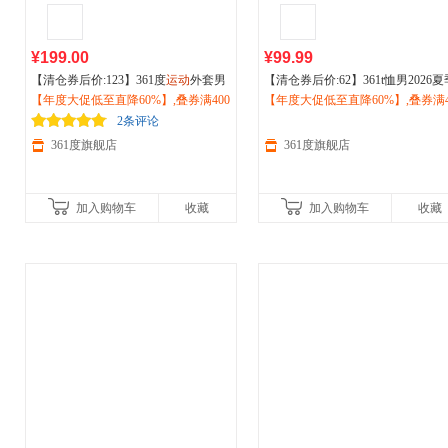
¥199.00
¥99.99
【清仓券后价:123】361度
运动
外套男
【清仓券后价:62】361t恤男2026夏
2026夏季新款立领商务夹克
【年度大促低至直降60%】,叠券满400
户外
防风
新款宽松透气休闲跑步上衣圆领
【年度大促低至直降60%】,叠券满4
户
冲锋薄款上衣652434614F
减150/600减230,立即抢购！
运动
减150/600减230,立即抢购！
短T男款552523106
2条评论
361度旗舰店
361度旗舰店
加入购物车
收藏
加入购物车
收藏