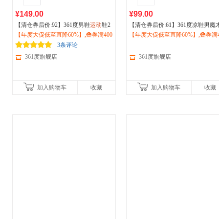
¥149.00
¥99.00
【清仓券后价:92】361度男鞋
运动
鞋2
【清仓券后价:61】361度凉鞋男魔
026春秋季透气舒适
【年度大促低至直降60%】,叠券满400
户外
休闲
运动
鞋57
贴凉拖
【年度大促低至直降60%】,叠券满4
运动
休闲鞋
户外
涉水鞋沙滩
2513306
减150/600减230,立即抢购！
026夏季新品572526714
减150/600减230,立即抢购！
3条评论
361度旗舰店
361度旗舰店
加入购物车
收藏
加入购物车
收藏