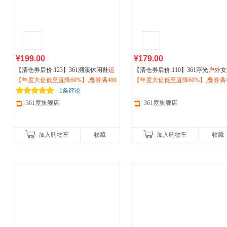
¥199.00
¥179.00
【清仓券后价:123】361溯溪休闲鞋
运
【清仓券后价:110】361浮光
户外
女
动
【年度大促低至直降60%】,叠券满400
凉鞋女2026夏季透气防滑涉水鞋
户
动
【年度大促低至直降60%】,叠券满4
鞋新款耐磨徒步鞋复古老爹鞋网
外
减150/600减230,立即抢购！
徒步划水鞋682626775
减震跑步鞋女682622221F
减150/600减230,立即抢购！
1条评论
361度旗舰店
361度旗舰店
加入购物车
收藏
加入购物车
收藏