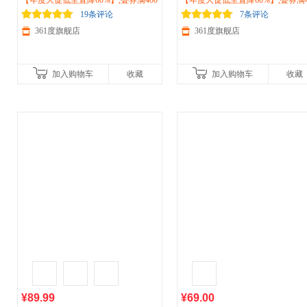
术贴凉拖
【年度大促低至直降60%】,叠券满400
运动
鞋一脚蹬
户外
涉水鞋防
晒衣女2026夏季新款速干冰丝外套
【年度大促低至直降60%】,叠券满4
滑软弹休闲鞋572426715
减150/600减230,立即抢购！
身女士瑜伽上衣662514617
减150/600减230,立即抢购！
19条评论
7条评论
361度旗舰店
361度旗舰店
加入购物车
收藏
加入购物车
收藏
¥89.99
¥69.00