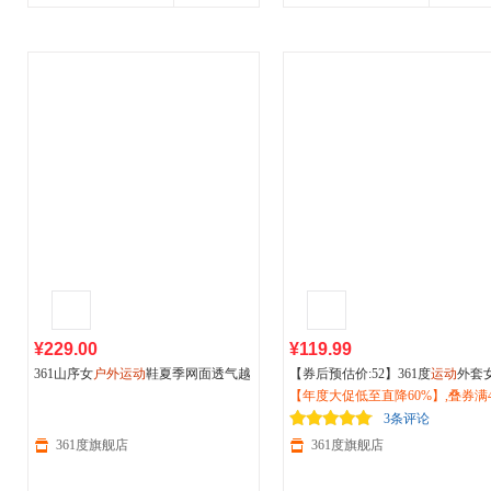
¥229.00
¥119.99
361山序女
户外运动
鞋夏季网面透气越
【券后预估价:52】361度
运动
外套
野跑鞋减震耐磨登山徒步鞋女6826233
026夏季紧身防紫外线防晒
【年度大促低至直降60%】,叠券满4
户外
海
02
营服662518602
减150/600减230,立即抢购！
3条评论
361度旗舰店
361度旗舰店