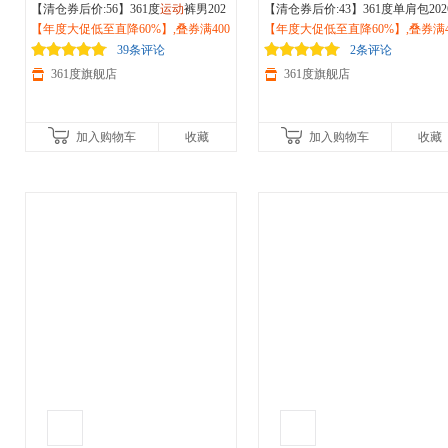
【清仓券后价:56】361度
运动
裤男202
【清仓券后价:43】361度单肩包202
6夏季新款 冰丝宽松束脚休闲裤
【年度大促低至直降60%】,叠券满400
户外
大容量单肩斜跨包男女通勤旅行
【年度大促低至直降60%】,叠券满4
户
徒步工装裤子652429701
减150/600减230,立即抢购！
骑行
减150/600减230,立即抢购！
运动
包512531033
39条评论
2条评论
361度旗舰店
361度旗舰店
加入购物车
收藏
加入购物车
收藏