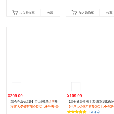
加入购物车
收藏
加入购物车
收藏
¥209.00
¥109.99
【清仓券后价:129】行山361度
运动
鞋
【清仓券后价:68】361度冰感防晒
男鞋
【年度大促低至直降60%】,叠券满400
户外
登山徒步鞋防滑耐磨休闲鞋
套2026夏季女透气防晒衫
【年度大促低至直降60%】,叠券满4
户外运动
夏季572533303
减150/600减230,立即抢购！
阳外套662624608V
减150/600减230,立即抢购！
1条评论