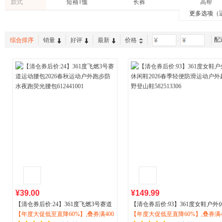
款式
短袖T恤
长裤
高帮
更多选项（
比赛服
连帽开衫
腰包
中帮
五分裤
双肩包
配
综合排序
销量
好评
最新
价格
-
训练服
无帽夹克
船袜
低帮
连帽卫衣
短袜
七分裤
斜挎包
无帽卫
短裤
空顶帽
外套
¥39.00
¥149.99
【清仓券后价:24】361度飞燃3号赛道
【清仓券后价:93】361度女鞋户外
运动腰包2026春秋
【年度大促低至直降60%】,叠券满400
运动户外
跑步防水
闲鞋2026春季轻便防滑
【年度大促低至直降60%】,叠券满4
运动户外
越