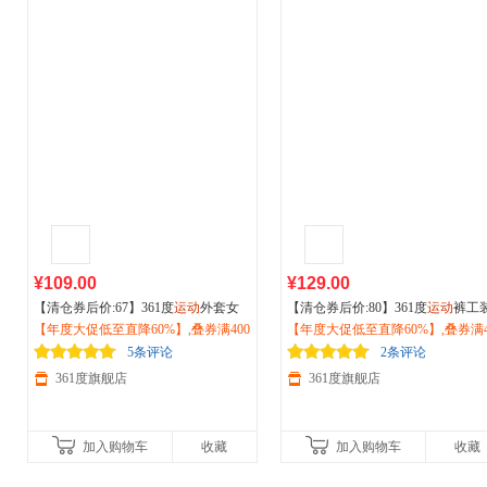
¥109.00
¥129.00
【清仓券后价:67】361度
运动
外套女
【清仓券后价:80】361度
运动
裤工
士2026夏季针织透气外套
【年度大促低至直降60%】,叠券满400
户外
防晒服6
裤男2026秋季宽松长裤防水休闲
【年度大促低至直降60%】,叠券满4
户
62514614
减150/600减230,立即抢购！
爬山徒步裤子652533701
减150/600减230,立即抢购！
5条评论
2条评论
361度旗舰店
361度旗舰店
加入购物车
收藏
加入购物车
收藏