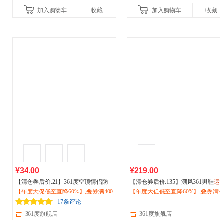
加入购物车
收藏
加入购物车
收藏
¥34.00
¥219.00
【清仓券后价:21】361度空顶情侣防
【清仓券后价:135】溯风361男鞋
运
晒帽2026年夏季防紫外线
【年度大促低至直降60%】,叠券满400
户外
跑步骑
鞋男2026春季经典复古老爹鞋
【年度大促低至直降60%】,叠券满4
户外
行
减150/600减230,立即抢购！
运动
遮阳帽512422004
滑休闲鞋鞋子672616777
减150/600减230,立即抢购！
17条评论
361度旗舰店
361度旗舰店