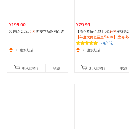
¥199.00
¥79.99
361锋牙2.0SE
运动
鞋夏季新款网面透
【清仓券后价:49】361
运动
短裤男2
气薄款跑步鞋减震耐磨
户外
鞋女68262
6夏季新款透气速干
【年度大促低至直降60%】,叠券满4
户外
跑步裤子
3305
七分裤男裤552524735
减150/600减230,立即抢购！
7条评论
361度旗舰店
361度旗舰店
加入购物车
收藏
加入购物车
收藏