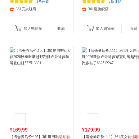
夜跑荧光腰包612441001
减150/600减230,立即抢购！
登山鞋582513306
减150/600减230,立即抢购！
1条评论
2条评论
361度旗舰店
361度旗舰店
加入购物车
收藏
加入购物车
收藏
¥169.99
¥179.99
【清仓券后价:105】361度男鞋
运动
鞋
【清仓券后价:111】361度女鞋
运动