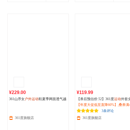
¥229.00
¥119.99
361山序女
户外运动
鞋夏季网面透气越
【券后预估价:52】361度
运动
外套
野跑鞋减震耐磨登山徒步鞋女6826233
026夏季紧身防紫外线防晒
【年度大促低至直降60%】,叠券满4
户外
海
02
营服662518602
减150/600减230,立即抢购！
3条评论
361度旗舰店
361度旗舰店