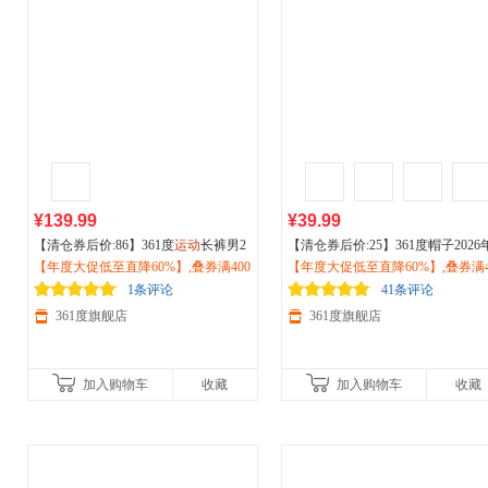
¥139.99
¥39.99
【清仓券后价:86】361度
运动
长裤男2
【清仓券后价:25】361度帽子2026
026遮阳防晒裤夏季
【年度大促低至直降60%】,叠券满400
户外
凉感休闲裤子
夏季新款棒球帽
【年度大促低至直降60%】,叠券满4
户外运动
防紫外线
652614707
减150/600减230,立即抢购！
阳帽百搭鸭舌帽612332001
减150/600减230,立即抢购！
1条评论
41条评论
361度旗舰店
361度旗舰店
加入购物车
收藏
加入购物车
收藏