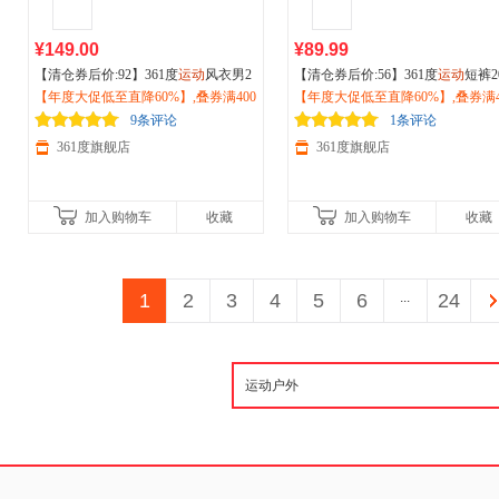
¥149.00
¥89.99
【清仓券后价:92】361度
运动
风衣男2
【清仓券后价:56】361度
运动
短裤2
026秋冬季
【年度大促低至直降60%】,叠券满400
运动
立领夹克男子
户外
登山
6夏季新款男子针织短裤透气网眼
【年度大促低至直降60%】,叠券满4
徒步防风外套 652534603V
减150/600减230,立即抢购！
裤
减150/600减230,立即抢购！
户外
跑步裤652621703
9条评论
1条评论
361度旗舰店
361度旗舰店
加入购物车
收藏
加入购物车
收藏
1
2
3
4
5
6
...
24