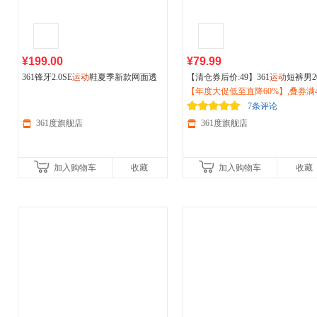
¥199.00
¥79.99
361锋牙2.0SE
运动
鞋夏季新款网面透
【清仓券后价:49】361
运动
短裤男2
气薄款跑步鞋减震耐磨
户外
鞋女68262
6夏季新款透气速干
【年度大促低至直降60%】,叠券满4
户外
跑步裤子
3305
七分裤男裤552524735
减150/600减230,立即抢购！
7条评论
361度旗舰店
361度旗舰店
加入购物车
收藏
加入购物车
收藏