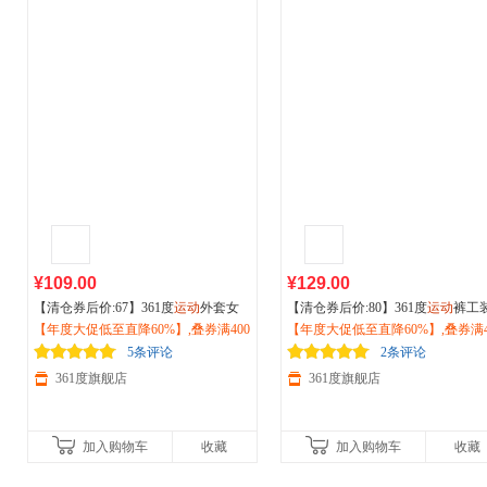
¥109.00
¥129.00
【清仓券后价:67】361度
运动
外套女
【清仓券后价:80】361度
运动
裤工
士2026夏季针织透气外套
【年度大促低至直降60%】,叠券满400
户外
防晒服6
裤男2026秋季宽松长裤防水休闲
【年度大促低至直降60%】,叠券满4
户
62514614
减150/600减230,立即抢购！
爬山徒步裤子652533701
减150/600减230,立即抢购！
5条评论
2条评论
361度旗舰店
361度旗舰店
加入购物车
收藏
加入购物车
收藏