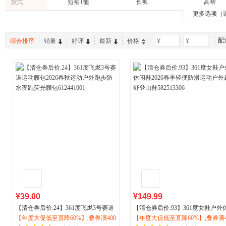
款式
短袖T恤
长裤
高帮
更多选项（
比赛服
连帽开衫
腰包
中帮
五分裤
双肩包
配
综合排序
销量
好评
最新
价格
-
训练服
无帽夹克
船袜
低帮
连帽卫衣
短袜
七分裤
斜挎包
无帽卫
短裤
空顶帽
外套
¥39.00
¥149.99
【清仓券后价:24】361度飞燃3号赛道
【清仓券后价:93】361度女鞋户外
运动腰包2026春秋
【年度大促低至直降60%】,叠券满400
运动户外
跑步防水
闲鞋2026春季轻便防滑
【年度大促低至直降60%】,叠券满4
运动户外
越