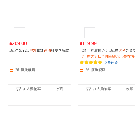
¥209.00
¥119.99
361浮光Y2K
户外
越野
运动
鞋夏季新款
【清仓券后价:74】361度
运动
外套
耐磨防滑徒步登山减震跑步鞋女68262
026夏季新款冰丝速干原纱防晒衣
【年度大促低至直降60%】,叠券满4
2214F
宽松
减150/600减230,立即抢购！
运动
服662514606
3条评论
361度旗舰店
361度旗舰店
加入购物车
收藏
加入购物车
收藏