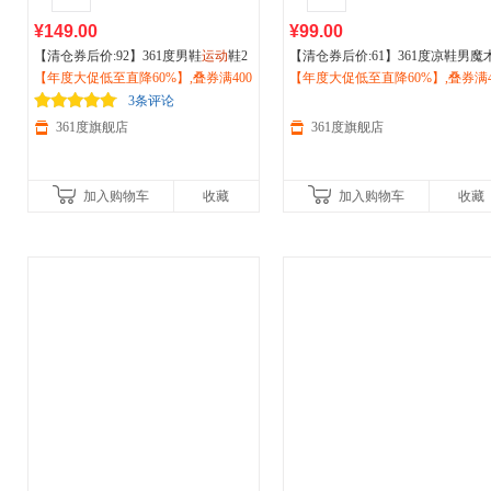
¥149.00
¥99.00
【清仓券后价:92】361度男鞋
运动
鞋2
【清仓券后价:61】361度凉鞋男魔
026春秋季透气舒适
【年度大促低至直降60%】,叠券满400
户外
休闲
运动
鞋57
贴凉拖
【年度大促低至直降60%】,叠券满4
运动
休闲鞋
户外
涉水鞋沙滩
2513306
减150/600减230,立即抢购！
026夏季新品572526714
减150/600减230,立即抢购！
3条评论
361度旗舰店
361度旗舰店
加入购物车
收藏
加入购物车
收藏