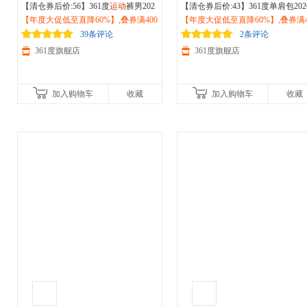
【清仓券后价:56】361度
运动
裤男202
【清仓券后价:43】361度单肩包202
6夏季新款 冰丝宽松束脚休闲裤
【年度大促低至直降60%】,叠券满400
户外
大容量单肩斜跨包男女通勤旅行
【年度大促低至直降60%】,叠券满4
户
徒步工装裤子652429701
减150/600减230,立即抢购！
骑行
减150/600减230,立即抢购！
运动
包512531033
39条评论
2条评论
361度旗舰店
361度旗舰店
加入购物车
收藏
加入购物车
收藏