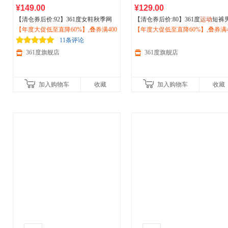
¥149.00
¥129.00
【清仓券后价:92】361度女鞋秋季网
【清仓券后价:80】361度
运动
短裤
面透气轻便
【年度大促低至直降60%】,叠券满400
运动
鞋2026秋季
户外
减震
026夏新款男子
【年度大促低至直降60%】,叠券满4
运动
透气五分裤
户
防滑跑步鞋682526776
减150/600减230,立即抢购！
动
减150/600减230,立即抢购！
裤652623703
11条评论
361度旗舰店
361度旗舰店
加入购物车
收藏
加入购物车
收藏