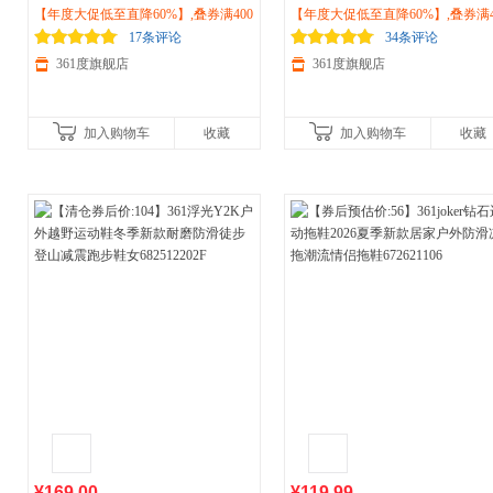
2026秋季耐磨越野跑鞋
【年度大促低至直降60%】,叠券满400
户外
徒步防滑
2026新款
【年度大促低至直降60%】,叠券满4
户外
徒步减震耐磨越野鞋
登山鞋572513301
减150/600减230,立即抢购！
步鞋子682512247
减150/600减230,立即抢购！
17条评论
34条评论
361度旗舰店
361度旗舰店
加入购物车
收藏
加入购物车
收藏
¥169.00
¥119.99