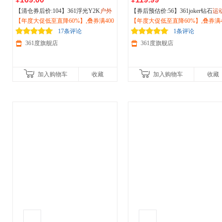
【清仓券后价:104】361浮光Y2K
户外
【券后预估价:56】361joker钻石
运
越野
【年度大促低至直降60%】,叠券满400
运动
鞋冬季新款耐磨防滑徒步登
拖鞋2026夏季新款居家
【年度大促低至直降60%】,叠券满4
户外
防滑凉
山减震跑步鞋女682512202F
减150/600减230,立即抢购！
潮流情侣拖鞋672621106
减150/600减230,立即抢购！
17条评论
1条评论
361度旗舰店
361度旗舰店
加入购物车
收藏
加入购物车
收藏