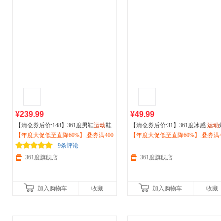
¥239.99
¥49.99
【清仓券后价:148】361度男鞋
运动
鞋
【清仓券后价:31】361度冰感
运动
2026秋冬季新款
【年度大促低至直降60%】,叠券满400
户外
徒步鞋减震耐磨
恤女2026夏季新款轻薄透气
【年度大促低至直降60%】,叠券满4
运动
短
越野跑步鞋672532214
减150/600减230,立即抢购！
户外
减150/600减230,立即抢购！
防晒
运动
服662524102
9条评论
361度旗舰店
361度旗舰店
加入购物车
收藏
加入购物车
收藏