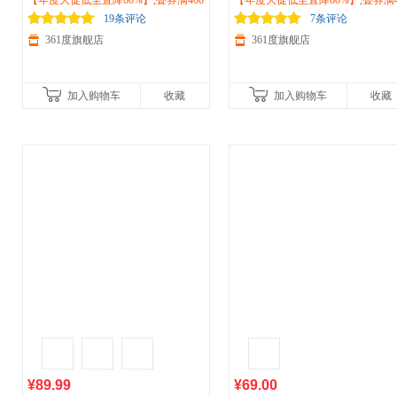
术贴凉拖
【年度大促低至直降60%】,叠券满400
运动
鞋一脚蹬
户外
涉水鞋防
晒衣女2026夏季新款速干冰丝外套
【年度大促低至直降60%】,叠券满4
滑软弹休闲鞋572426715
减150/600减230,立即抢购！
身女士瑜伽上衣662514617
减150/600减230,立即抢购！
19条评论
7条评论
361度旗舰店
361度旗舰店
加入购物车
收藏
加入购物车
收藏
¥89.99
¥69.00