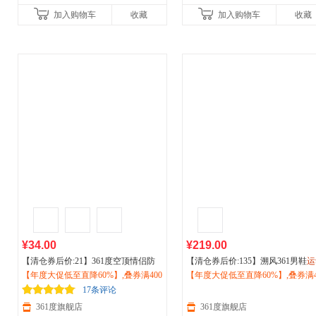
加入购物车
收藏
加入购物车
收藏
¥34.00
¥219.00
【清仓券后价:21】361度空顶情侣防
【清仓券后价:135】溯风361男鞋
运
晒帽2026年夏季防紫外线
【年度大促低至直降60%】,叠券满400
户外
跑步骑
鞋男2026春季经典复古老爹鞋
【年度大促低至直降60%】,叠券满4
户外
行
减150/600减230,立即抢购！
运动
遮阳帽512422004
滑休闲鞋鞋子672616777
减150/600减230,立即抢购！
17条评论
361度旗舰店
361度旗舰店