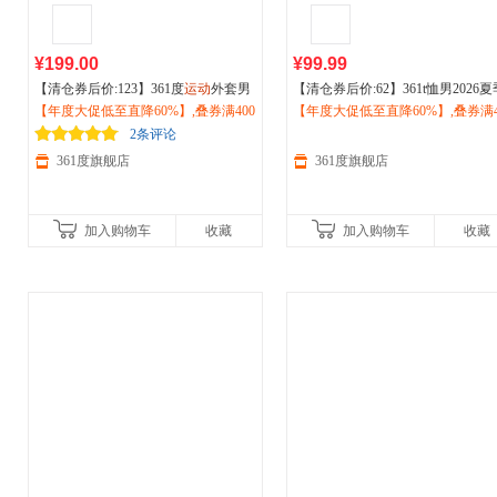
¥199.00
¥99.99
【清仓券后价:123】361度
运动
外套男
【清仓券后价:62】361t恤男2026夏
2026夏季新款立领商务夹克
【年度大促低至直降60%】,叠券满400
户外
防风
新款宽松透气休闲跑步上衣圆领
【年度大促低至直降60%】,叠券满4
户
冲锋薄款上衣652434614F
减150/600减230,立即抢购！
运动
减150/600减230,立即抢购！
短T男款552523106
2条评论
361度旗舰店
361度旗舰店
加入购物车
收藏
加入购物车
收藏