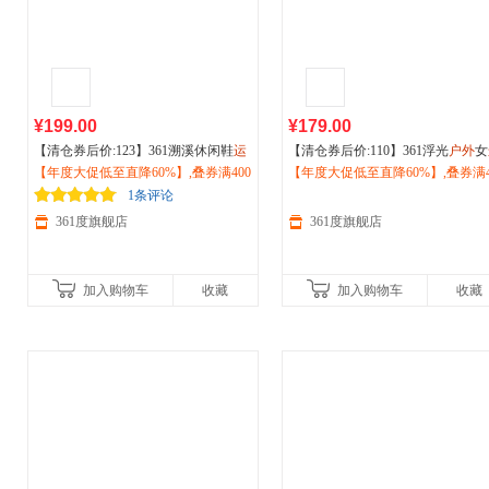
¥199.00
¥179.00
【清仓券后价:123】361溯溪休闲鞋
运
【清仓券后价:110】361浮光
户外
女
动
【年度大促低至直降60%】,叠券满400
凉鞋女2026夏季透气防滑涉水鞋
户
动
【年度大促低至直降60%】,叠券满4
鞋新款耐磨徒步鞋复古老爹鞋网
外
减150/600减230,立即抢购！
徒步划水鞋682626775
减震跑步鞋女682622221F
减150/600减230,立即抢购！
1条评论
361度旗舰店
361度旗舰店
加入购物车
收藏
加入购物车
收藏