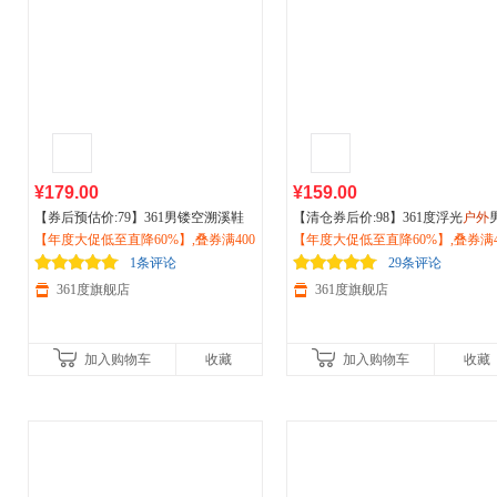
¥179.00
¥159.00
【券后预估价:79】361男镂空溯溪鞋
【清仓券后价:98】361度浮光
户外
抽绳新品2026夏
【年度大促低至直降60%】,叠券满400
运动
透气网面
户外
涉
运动
【年度大促低至直降60%】,叠券满4
鞋新款耐磨防滑徒步复古老爹
水鞋572523307
减150/600减230,立即抢购！
震跑鞋672512202F
减150/600减230,立即抢购！
1条评论
29条评论
361度旗舰店
361度旗舰店
加入购物车
收藏
加入购物车
收藏