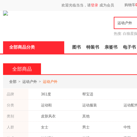
新
购物车
欢迎光临当当，请
登录
成为会员
窗
口
打
开
无
障
热搜:
白狼星
碍
师3
重建秦
说
全部商品分类
图书
特装书
亲签书
电子书
明
页
面,
按
全部商品
Ctrl
加
波
全部
>
运动户外
>
运动户外
浪
键
品牌
361度
帮宝适
打
开
分类
运动鞋
运动服装
运动配
导
盲
户外鞋袜
模
类别
皮肤风衣
其他
式
人群
女士
男士
中性