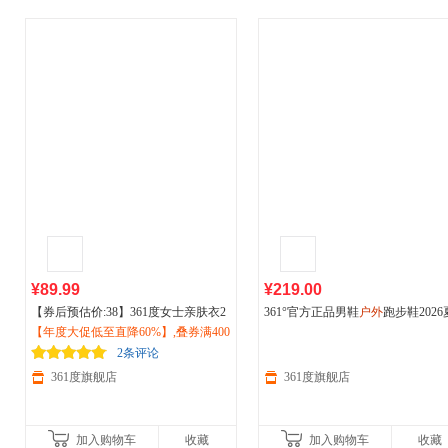
¥89.99
¥219.00
【券后预估价:38】361度女士亲肤衣2
361°官方正品男鞋
户外
跑步鞋2026
026防晒服夏季透气
【年度大促低至直降60%】,叠券满400
户外
跑步
运动
休闲
季新款网面透气耐磨
运动
鞋672626
上衣662514609V
减150/600减230,立即抢购！
2条评论
361度旗舰店
361度旗舰店
加入购物车
收藏
加入购物车
收藏