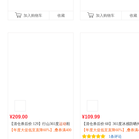
加入购物车
收藏
加入购物车
收藏
¥209.00
¥109.99
【清仓券后价:129】行山361度
运动
鞋
【清仓券后价:68】361度冰感防晒
男鞋
【年度大促低至直降60%】,叠券满400
户外
登山徒步鞋防滑耐磨休闲鞋
套2026夏季女透气防晒衫
【年度大促低至直降60%】,叠券满4
户外运动
夏季572533303
减150/600减230,立即抢购！
阳外套662624608V
减150/600减230,立即抢购！
1条评论