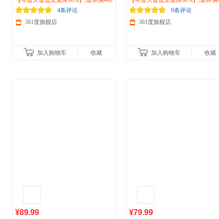
026秋季新款防风防泼水梭织风衣宽松
【年度大促低至直降60%】,叠券满400
026秋冬季
【年度大促低至直降60%】,叠券满4
运动
立领夹克男子
户外
休闲
减150/600减230,立即抢购！
户外
上衣662534601V
徒步防风外套 652534603V
减150/600减230,立即抢购！
4条评论
9条评论
361度旗舰店
361度旗舰店
加入购物车
收藏
加入购物车
收藏
¥89.99
¥79.99