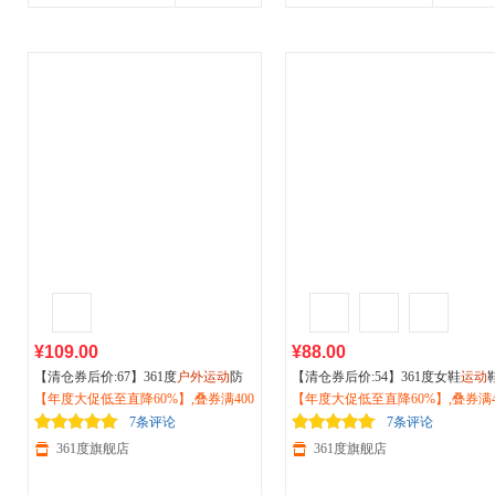
¥109.00
¥88.00
【清仓券后价:67】361度
户外运动
防
【清仓券后价:54】361度女鞋
运动
晒衣女2026夏季新款速干冰丝外套修
【年度大促低至直降60%】,叠券满400
026秋夏季新款鞋子橡胶防滑
【年度大促低至直降60%】,叠券满4
户外
身女士瑜伽上衣662514617
减150/600减230,立即抢购！
鞋582336612
减150/600减230,立即抢购！
7条评论
7条评论
361度旗舰店
361度旗舰店