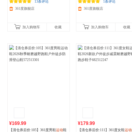
生专用书包512331024
减150/600减230,立即抢购！
夜跑荧光腰包612441001
减150/600减230,立即抢购！
13条评论
1条评论
361度旗舰店
361度旗舰店
加入购物车
收藏
加入购物车
收藏
¥169.99
¥179.99
【清仓券后价:105】361度男鞋
运动
鞋
【清仓券后价:111】361度女鞋
运动