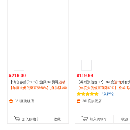
¥219.00
¥119.99
【清仓券后价:135】溯风361男鞋
运动
【券后预估价:52】361度
运动
外套
鞋男2026春季经典复古老爹鞋
【年度大促低至直降60%】,叠券满400
户外
防
026夏季紧身防紫外线防晒
【年度大促低至直降60%】,叠券满4
户外
海
滑休闲鞋鞋子672616777
减150/600减230,立即抢购！
营服662518602
减150/600减230,立即抢购！
3条评论
361度旗舰店
361度旗舰店
加入购物车
收藏
加入购物车
收藏