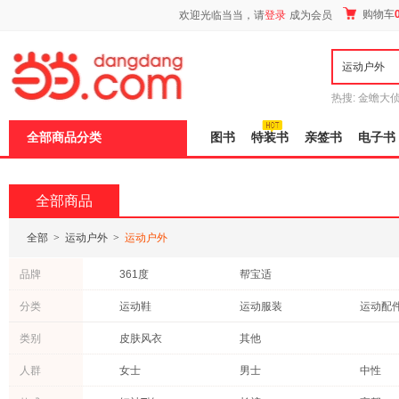
新
购物车
欢迎光临当当，请
登录
成为会员
窗
口
打
开
无
障
热搜:
金蟾大
碍
边带走
耶路
说
全部商品分类
图书
特装书
亲签书
电子书
明
页
面,
按
全部商品
Ctrl
加
波
全部
>
运动户外
>
运动户外
浪
键
品牌
361度
帮宝适
打
开
分类
运动鞋
运动服装
运动配
导
盲
户外鞋袜
模
类别
皮肤风衣
其他
式
人群
女士
男士
中性