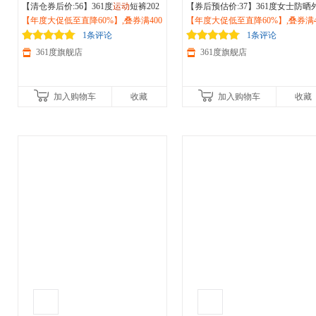
【清仓券后价:56】361度
运动
短裤202
【券后预估价:37】361度女士防晒
6夏季新款男子针织短裤透气网眼篮球
【年度大促低至直降60%】,叠券满400
套2026夏季新款针织透气防晒服宽
【年度大促低至直降60%】,叠券满4
裤
减150/600减230,立即抢购！
户外
跑步裤652621703
休闲
减150/600减230,立即抢购！
户外运动
外套662514607V
1条评论
1条评论
361度旗舰店
361度旗舰店
加入购物车
收藏
加入购物车
收藏