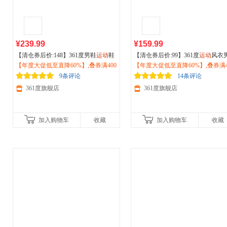
¥239.99
¥159.99
【清仓券后价:148】361度男鞋
运动
鞋
【清仓券后价:99】361度
运动
风衣
2026秋冬季新款
【年度大促低至直降60%】,叠券满400
户外
徒步鞋减震耐磨
026秋季新款
【年度大促低至直降60%】,叠券满4
运动
夹克男士
户外
登
越野跑步鞋672532214
减150/600减230,立即抢购！
步防风上衣652534601
减150/600减230,立即抢购！
9条评论
14条评论
361度旗舰店
361度旗舰店
加入购物车
收藏
加入购物车
收藏