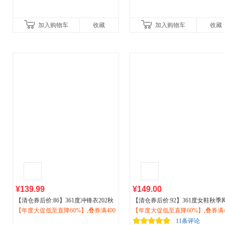
加入购物车
收藏
加入购物车
收藏
¥139.99
¥149.00
【清仓券后价:86】361度冲锋衣202秋
【清仓券后价:92】361度女鞋秋季
季新款男防水立领硬壳冲锋衣
【年度大促低至直降60%】,叠券满400
户外运
面透气轻便
【年度大促低至直降60%】,叠券满4
运动
鞋2026秋季
户外
减
动
减150/600减230,立即抢购！
登山服652433606
防滑跑步鞋682526776
减150/600减230,立即抢购！
11条评论