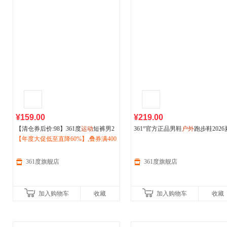
¥159.00
¥219.00
【清仓券后价:98】361度
运动
短裤男2
361°官方正品男鞋
户外
跑步鞋2026
026夏季新款针织短裤透气网眼篮球
【年度大促低至直降60%】,叠券满400
户
季新款网面透气耐磨
运动
鞋672626
外
减150/600减230,立即抢购！
跑步裤652621701
361度旗舰店
361度旗舰店
加入购物车
收藏
加入购物车
收藏