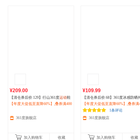
¥209.00
¥109.99
【清仓券后价:129】行山361度
运动
鞋
【清仓券后价:68】361度冰感防晒
男鞋
【年度大促低至直降60%】,叠券满400
户外
登山徒步鞋防滑耐磨休闲鞋
套2026夏季女透气防晒衫
【年度大促低至直降60%】,叠券满4
户外运动
夏季572533303
减150/600减230,立即抢购！
阳外套662624608V
减150/600减230,立即抢购！
1条评论
361度旗舰店
361度旗舰店
加入购物车
收藏
加入购物车
收藏