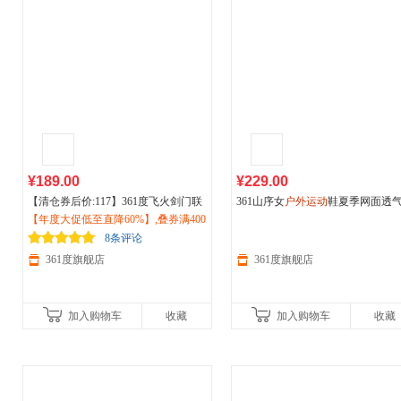
¥189.00
¥229.00
【清仓券后价:117】361度飞火剑门联
361山序女
户外运动
鞋夏季网面透
名越野跑鞋女网面透气
【年度大促低至直降60%】,叠券满400
运动
鞋缓震耐
野跑鞋减震耐磨登山徒步鞋女68262
磨
减150/600减230,立即抢购！
户外
徒步鞋682522208
02
8条评论
361度旗舰店
361度旗舰店
加入购物车
收藏
加入购物车
收藏