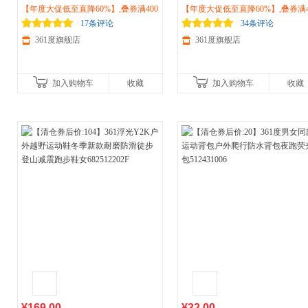
2026秋季耐磨越野跑鞋
【年度大促低至直降60%】,叠券满400
户外
徒步防滑
2026新款
【年度大促低至直降60%】,叠券满4
户外
徒步减震耐磨越野鞋
登山鞋572513301
减150/600减230,立即抢购！
步鞋子682512247
减150/600减230,立即抢购！
17条评论
34条评论
361度旗舰店
361度旗舰店
加入购物车
收藏
加入购物车
收藏
¥169.00
¥32.00