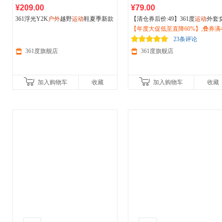
¥209.00
¥79.00
361浮光Y2K
户外
越野
运动
鞋夏季新款
【清仓券后价:49】361度
运动
外套
耐磨防滑徒步登山减震跑步鞋女68262
026夏季新款速干紧身防晒衣
【年度大促低至直降60%】,叠券满4
户外
2214F
外线防晒服662514607
减150/600减230,立即抢购！
23条评论
361度旗舰店
361度旗舰店
加入购物车
收藏
加入购物车
收藏