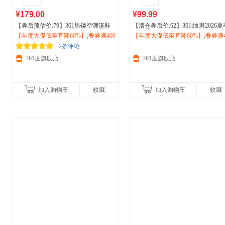
¥179.00
¥99.99
【券后预估价:79】361男镂空溯溪鞋
【清仓券后价:62】361t恤男2026夏
抽绳新品2026夏
【年度大促低至直降60%】,叠券满400
运动
透气网面
户外
涉
新款宽松透气休闲跑步上衣圆领
【年度大促低至直降60%】,叠券满4
户
水鞋572523307
减150/600减230,立即抢购！
运动
减150/600减230,立即抢购！
短T男款552523106
2条评论
361度旗舰店
361度旗舰店
加入购物车
收藏
加入购物车
收藏