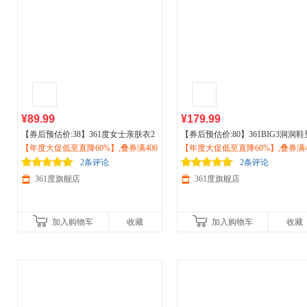
¥89.99
¥179.99
【券后预估价:38】361度女士亲肤衣2
【券后预估价:80】361BIG3洞洞鞋
026防晒服夏季透气
【年度大促低至直降60%】,叠券满400
户外
跑步
运动
休闲
鞋
【年度大促低至直降60%】,叠券满4
运动
鞋夏季透气潮流溯溪鞋休闲
上衣662514609V
减150/600减230,立即抢购！
户外
减150/600减230,立即抢购！
凉拖鞋男672426717
2条评论
2条评论
361度旗舰店
361度旗舰店
加入购物车
收藏
加入购物车
收藏