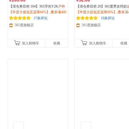
【清仓券后价:104】361浮光Y2K
户外
【清仓券后价:20】361度男女同款
越野
【年度大促低至直降60%】,叠券满400
运动
鞋冬季新款耐磨防滑徒步登
动
【年度大促低至直降60%】,叠券满4
背包
户外
爬行防水背包夜跑荧光
山减震跑步鞋女682512202F
减150/600减230,立即抢购！
12431006
减150/600减230,立即抢购！
17条评论
19条评论
361度旗舰店
361度旗舰店
加入购物车
收藏
加入购物车
收藏