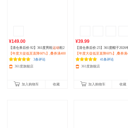
¥149.00
¥39.99
【清仓券后价:92】361度男鞋
运动
鞋2
【清仓券后价:25】361度帽子2026
026春秋季透气舒适
【年度大促低至直降60%】,叠券满400
户外
休闲
运动
鞋57
夏季新款棒球帽
【年度大促低至直降60%】,叠券满4
户外运动
防紫外线
2513306
减150/600减230,立即抢购！
阳帽百搭鸭舌帽612332001
减150/600减230,立即抢购！
3条评论
41条评论
361度旗舰店
361度旗舰店
加入购物车
收藏
加入购物车
收藏