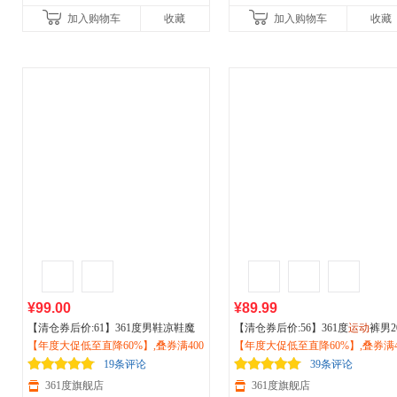
加入购物车
收藏
加入购物车
收藏
¥99.00
¥89.99
【清仓券后价:61】361度男鞋凉鞋魔
【清仓券后价:56】361度
运动
裤男2
术贴凉拖
【年度大促低至直降60%】,叠券满400
运动
鞋一脚蹬
户外
涉水鞋防
6夏季新款 冰丝宽松束脚休闲裤
【年度大促低至直降60%】,叠券满4
户
滑软弹休闲鞋572426715
减150/600减230,立即抢购！
徒步工装裤子652429701
减150/600减230,立即抢购！
19条评论
39条评论
361度旗舰店
361度旗舰店