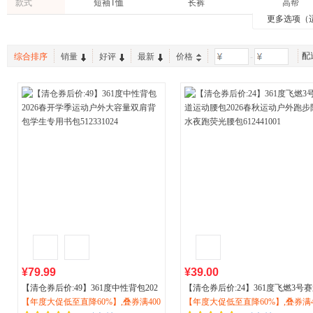
款式
短袖T恤
长裤
高帮
更多选项（
比赛服
连帽开衫
腰包
中帮
五分裤
双肩包
配
综合排序
销量
好评
最新
价格
-
训练服
无帽夹克
船袜
低帮
连帽卫衣
短袜
七分裤
斜挎包
无帽卫
短裤
空顶帽
外套
¥79.99
¥39.00
【清仓券后价:49】361度中性背包202
【清仓券后价:24】361度飞燃3号
6春开学季
【年度大促低至直降60%】,叠券满400
运动户外
大容量双肩背包学
运动腰包2026春秋
【年度大促低至直降60%】,叠券满4
运动户外
跑步防