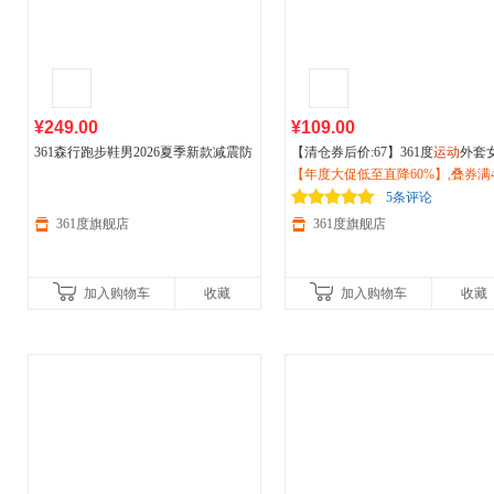
¥249.00
¥109.00
361森行跑步鞋男2026夏季新款减震防
【清仓券后价:67】361度
运动
外套
滑耐磨
户外
徒步鞋越野
运动
鞋6826333
士2026夏季针织透气外套
【年度大促低至直降60%】,叠券满4
户外
防晒
06
62514614
减150/600减230,立即抢购！
5条评论
361度旗舰店
361度旗舰店
加入购物车
收藏
加入购物车
收藏