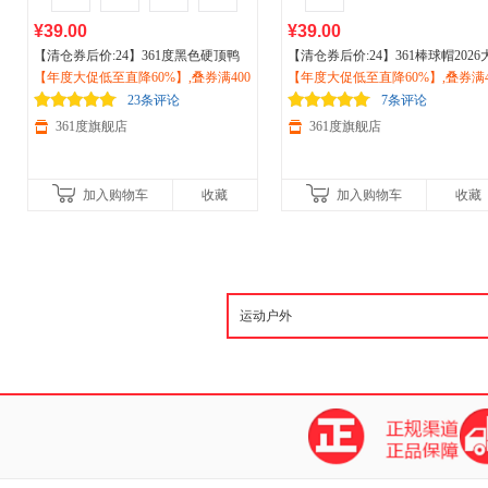
¥39.00
¥39.00
【清仓券后价:24】361度黑色硬顶鸭
【清仓券后价:24】361棒球帽2026
舌帽女子夏季大头围帽子棒球帽遮阳
【年度大促低至直降60%】,叠券满400
头围帽子加大加深大脸显脸小鸭舌
【年度大促低至直降60%】,叠券满4
韩版帽子男潮512422018
减150/600减230,立即抢购！
男女帽子512532007
减150/600减230,立即抢购！
23条评论
7条评论
361度旗舰店
361度旗舰店
加入购物车
收藏
加入购物车
收藏