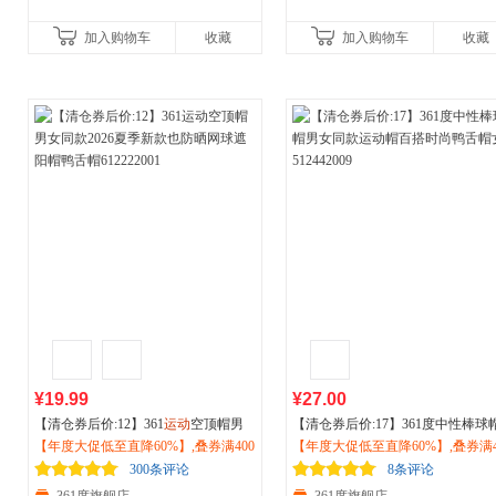
加入购物车
收藏
加入购物车
收藏
¥19.99
¥27.00
【清仓券后价:12】361
运动
空顶帽男
【清仓券后价:17】361度中性棒球
女同款2026夏季新款也防晒网球遮阳
【年度大促低至直降60%】,叠券满400
男女同款
【年度大促低至直降60%】,叠券满4
运动
帽百搭时尚鸭舌帽女5
帽鸭舌帽612222001
减150/600减230,立即抢购！
442009
减150/600减230,立即抢购！
300条评论
8条评论