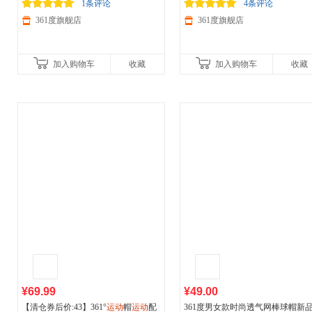
鸭舌帽512542002
减150/600减230,立即抢购！
鸭舌帽男612612001
减150/600减230,立即抢购！
1条评论
4条评论
361度旗舰店
361度旗舰店
加入购物车
收藏
加入购物车
收藏
¥69.99
¥49.00
【清仓券后价:43】361°
运动
帽
运动
配
361度男女款时尚透气网棒球帽新品