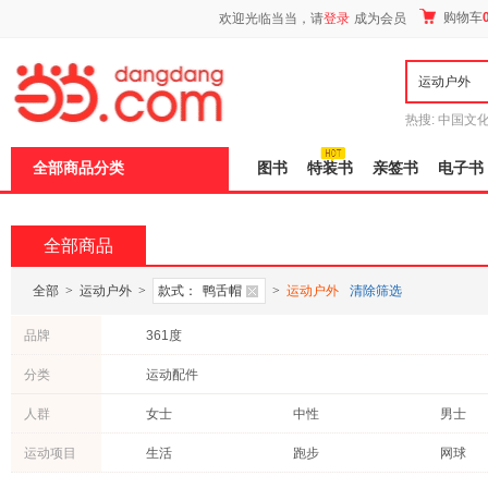
新
购物车
欢迎光临当当，请
登录
成为会员
窗
口
打
开
无
障
热搜:
中国文
碍
者从不说谎
说
全部商品分类
图书
特装书
亲签书
电子书
明
页
面,
按
全部商品
Ctrl
加
波
全部
>
运动户外
>
款式：
鸭舌帽
>
运动户外
清除筛选
浪
键
品牌
361度
打
开
分类
运动配件
导
盲
模
人群
女士
中性
男士
式
运动项目
生活
跑步
网球
其他