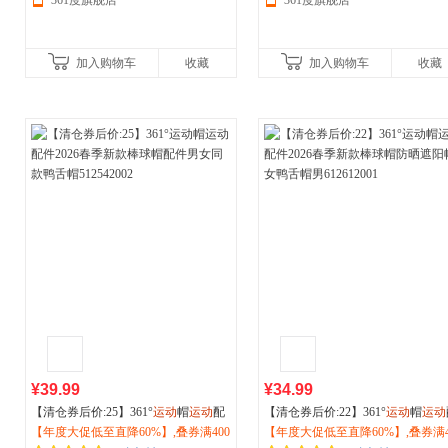
361度旗舰店
361度旗舰店
加入购物车
收藏
加入购物车
收藏
¥39.99
¥34.99
【清仓券后价:25】361°
运动
帽
运动
配
【清仓券后价:22】361°
运动
帽
运动
件2026春季新款棒球帽配件男女同款
【年度大促低至直降60%】,叠券满400
件2026春季新款棒球帽防晒遮阳帽
【年度大促低至直降60%】,叠券满4