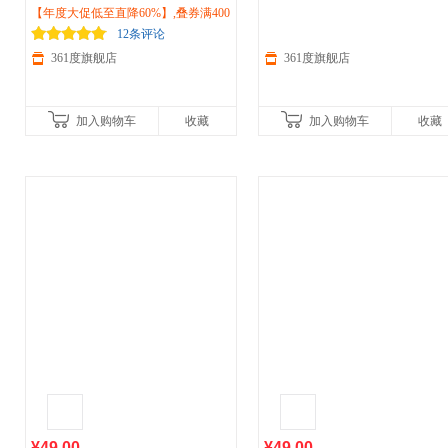
件2026春季新款棒球帽配件男女同款
【年度大促低至直降60%】,叠券满400
26夏遮阳
运动
鸭舌帽512622005
鸭舌帽512612003
减150/600减230,立即抢购！
12条评论
361度旗舰店
361度旗舰店
加入购物车
收藏
加入购物车
收藏
¥49.00
¥49.00