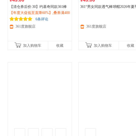
【清仓券后价:30】约基奇同款361棒
361°男女同款透气棒球帽2026年夏
球帽2026遮阳棒球帽休闲鸭舌帽硬顶
【年度大促低至直降60%】,叠券满400
新品休闲
运动
鸭舌帽512622012
运动
减150/600减230,立即抢购！
帽512532001
6条评论
361度旗舰店
361度旗舰店
加入购物车
收藏
加入购物车
收藏