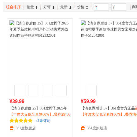
配
综合排序
销量
好评
最新
价格
-
¥39.99
¥59.99
【清仓券后价:25】361度帽子2026年
【清仓券后价:37】361度官方正品
夏季新款棒球帽
【年度大促低至直降60%】,叠券满400
户外运动
防紫外线遮
动
【年度大促低至直降60%】,叠券满4
帽夏季新款棒球帽男女常规舒适
阳帽百搭鸭舌帽612332001
减150/600减230,立即抢购！
子512542001
减150/600减230,立即抢购！
41条评论
361度旗舰店
361度旗舰店