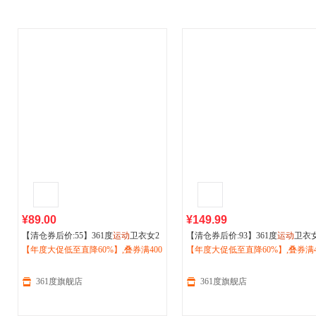
¥89.00
¥149.99
【清仓券后价:55】361度
运动
卫衣女2
【清仓券后价:93】361度
运动
卫衣
026秋冬季绒里长袖
【年度大促低至直降60%】,叠券满400
运动
上衣66254480
026冬季新款女士加绒保暖半开襟
【年度大促低至直降60%】,叠券满4
4
减150/600减230,立即抢购！
卫衣662539801
减150/600减230,立即抢购！
361度旗舰店
361度旗舰店