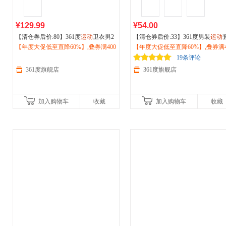
¥129.99
¥54.00
【清仓券后价:80】361度
运动
卫衣男2
【清仓券后价:33】361度男装
运动
026秋季新款抓毛圆领休闲套头衫印花
【年度大促低至直降60%】,叠券满400
头卫衣2026春季新款361图案迷彩
【年度大促低至直降60%】,叠券满4
上衣632533802
减150/600减230,立即抢购！
海报潮流552311811
减150/600减230,立即抢购！
19条评论
361度旗舰店
361度旗舰店
加入购物车
收藏
加入购物车
收藏