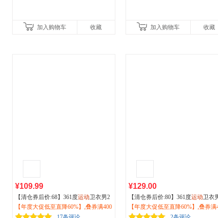
加入购物车
收藏
加入购物车
收藏
¥109.99
¥129.00
【清仓券后价:68】361度
运动
卫衣男2
【清仓券后价:80】361度
运动
卫衣
026秋季新款男士加绒半开襟摇粒绒冲
【年度大促低至直降60%】,叠券满400
026秋季新款套头卫衣宽松休闲上衣
【年度大促低至直降60%】,叠券满4
锋衣内胆652533802
减150/600减230,立即抢购！
2519812
减150/600减230,立即抢购！
17条评论
2条评论