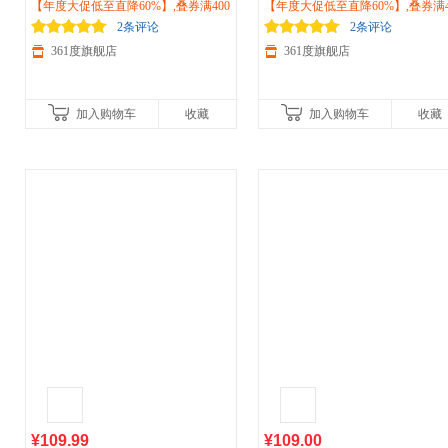
底衫2026秋冬季保暖休闲上衣圆领上
【年度大促低至直降60%】,叠券满400
026秋季长袖打底衫时尚圆领休闲
【年度大促低至直降60%】,叠券满4
衣552443802
减150/600减230,立即抢购！
562514821
减150/600减230,立即抢购！
2条评论
2条评论
361度旗舰店
361度旗舰店
加入购物车
收藏
加入购物车
收藏
¥109.99
¥109.00