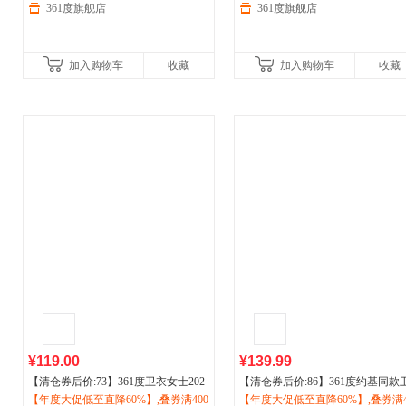
361度旗舰店
361度旗舰店
加入购物车
收藏
加入购物车
收藏
¥119.00
¥139.99
【清仓券后价:73】361度卫衣女士202
【清仓券后价:86】361度约基同款
6秋季时尚百搭休闲圆领套头衫562419
【年度大促低至直降60%】,叠券满400
衣2026男秋季加绒保暖圆领宽松上
【年度大促低至直降60%】,叠券满4