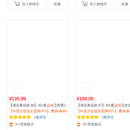
加入购物车
收藏
加入购物车
收藏
¥139.99
¥109.00
【清仓券后价:86】361度
运动
卫衣男2
【清仓券后价:67】361度
运动
卫衣
026秋冬季新款美式复古套头衫休闲卫
【年度大促低至直降60%】,叠券满400
026秋季新款女士微宽松休闲套头
【年度大促低至直降60%】,叠券满4
衣微宽松上衣652531804
减150/600减230,立即抢购！
上衣662539805
减150/600减230,立即抢购！
1条评论
3条评论
361度旗舰店
361度旗舰店