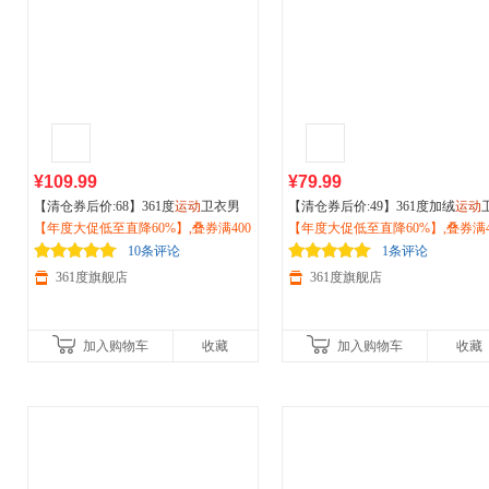
¥109.99
¥79.99
【清仓券后价:68】361度
运动
卫衣男
【清仓券后价:49】361度加绒
运动
士秋季长袖T恤圆领套头上衣宽松打底
【年度大促低至直降60%】,叠券满400
衣女2026春秋季宽松休闲保暖比热
【年度大促低至直降60%】,叠券满4
衫632533807
减150/600减230,立即抢购！
休闲上衣662544805
减150/600减230,立即抢购！
10条评论
1条评论
361度旗舰店
361度旗舰店
加入购物车
收藏
加入购物车
收藏