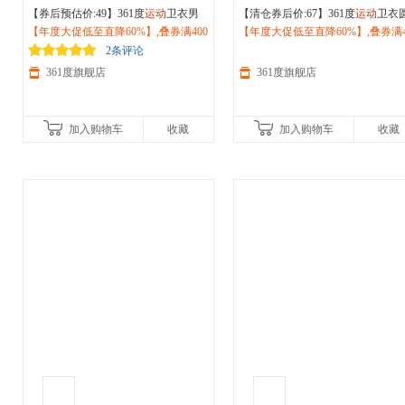
【券后预估价:49】361度
运动
卫衣男
【清仓券后价:67】361度
运动
卫衣
士2026春季长袖圆领套头上衣宽松打
【年度大促低至直降60%】,叠券满400
领上衣复古长袖套头衫2026秋季
【年度大促低至直降60%】,叠券满4
运
底衫652334801D
减150/600减230,立即抢购！
上衣552511804
减150/600减230,立即抢购！
2条评论
361度旗舰店
361度旗舰店
加入购物车
收藏
加入购物车
收藏