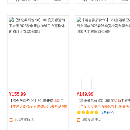
¥155.99
¥149.99
【清仓券后价:96】361度开襟
运动
卫
【清仓券后价:93】361度
运动
卫衣
衣男2026秋季新款加绒卫衣宽松休闲
【年度大促低至直降60%】,叠券满400
女同款2026春秋季宽松马年新年加
【年度大促低至直降60%】,叠券满4
圆领上衣52539812
减150/600减230,立即抢购！
套头卫衣632549809
减150/600减230,立即抢购！
2条评论
361度旗舰店
361度旗舰店