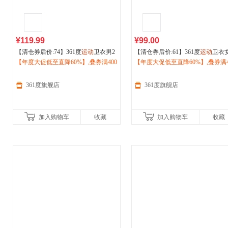
¥119.99
¥99.00
【清仓券后价:74】361度
运动
卫衣男2
【清仓券后价:61】361度
运动
卫衣
026秋季新款微宽松加绒保暖套头卫衣
【年度大促低至直降60%】,叠券满400
026秋季新款休闲套头衫圆领卫衣66
【年度大促低至直降60%】,叠券满4
652531807
减150/600减230,立即抢购！
34802
减150/600减230,立即抢购！
361度旗舰店
361度旗舰店
加入购物车
收藏
加入购物车
收藏