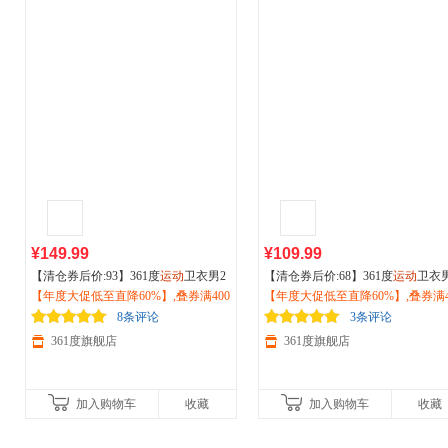
¥149.99
¥109.99
【清仓券后价:93】361度
运动
卫衣男2
【清仓券后价:68】361度
运动
卫衣
026秋季新款男士宽松套头衫学生翻领
【年度大促低至直降60%】,叠券满400
026秋冬季抓毛套头衫休闲圆领上衣
【年度大促低至直降60%】,叠券满4
长袖休闲卫衣652539818
减150/600减230,立即抢购！
2539102
减150/600减230,立即抢购！
8条评论
3条评论
361度旗舰店
361度旗舰店
加入购物车
收藏
加入购物车
收藏