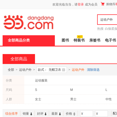
新
购物车
欢迎光临当当，请
登录
成为会员
窗
口
打
开
无
障
热搜:
白狼星
碍
师3
重建秦
说
全部商品分类
图书
特装书
亲签书
电子书
明
页
面,
按
全部商品
Ctrl
加
波
全部
>
运动户外
>
款式：
无帽卫衣
>
运动户外
清除筛选
浪
键
分类
运动服装
打
开
尺码
S
M
L
导
盲
模
人群
女士
男士
中性
式
配
综合排序
销量
好评
最新
价格
-