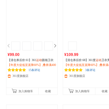
¥99.00
¥109.99
【清仓券后价:61】361
运动
圆领卫衣
【清仓券后价:68】361度
运动
卫衣
男士春秋季保暖休闲服宽松套头长袖
【年度大促低至直降60%】,叠券满400
026春秋季套头卫衣常规舒适上衣65
【年度大促低至直降60%】,叠券满4
打底衫652434806
减150/600减230,立即抢购！
39819
减150/600减230,立即抢购！
15条评论
3条评论
361度旗舰店
361度旗舰店
加入购物车
收藏
加入购物车
收藏