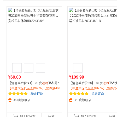
¥69.00
¥109.99
【清仓券后价:43】361度
运动
卫衣男2
【清仓券后价:68】361度
运动
卫衣
026秋季新款男士半高领印花套头宽松
【年度大促低至直降60%】,叠券满400
026秒季简约圆领套头上衣宽松舒
【年度大促低至直降60%】,叠券满4
卫衣休闲服632439802
减150/600减230,立即抢购！
袖卫衣662334801D
减150/600减230,立即抢购！
30条评论
13条评论
361度旗舰店
361度旗舰店
加入购物车
收藏
加入购物车
收藏