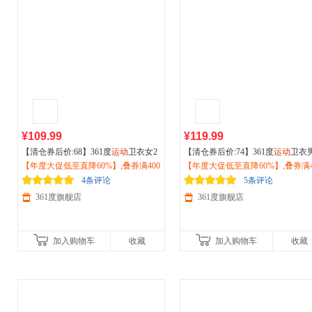
¥109.99
¥119.99
【清仓券后价:68】361度
运动
卫衣女2
【清仓券后价:74】361度
运动
卫衣
026秋季新款摇粒绒半开襟卫衣冲锋衣
【年度大促低至直降60%】,叠券满400
026秋季新款抓毛休闲套头卫衣男
【年度大促低至直降60%】,叠券满4
加绒内胆662533801
减150/600减230,立即抢购！
款美式上衣632533801
减150/600减230,立即抢购！
4条评论
5条评论
361度旗舰店
361度旗舰店
加入购物车
收藏
加入购物车
收藏