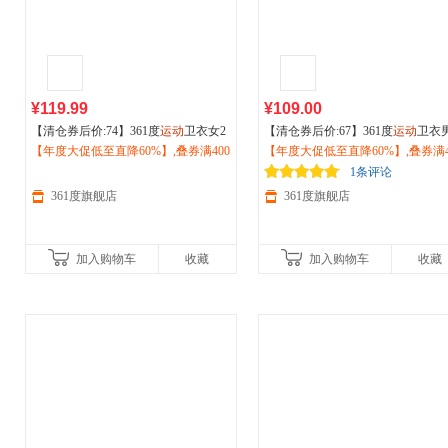
¥119.99
¥109.00
【清仓券后价:74】361度
运动
卫衣女2
【清仓券后价:67】361度
运动
卫衣
026秋季新款加绒保暖圆领套头衫休闲
【年度大促低至直降60%】,叠券满400
026秋季圆领男士加绒套头长袖宽
【年度大促低至直降60%】,叠券满4
运动
减150/600减230,立即抢购！
上衣662534805
动
减150/600减230,立即抢购！
上衣652544804
1条评论
361度旗舰店
361度旗舰店
加入购物车
收藏
加入购物车
收藏