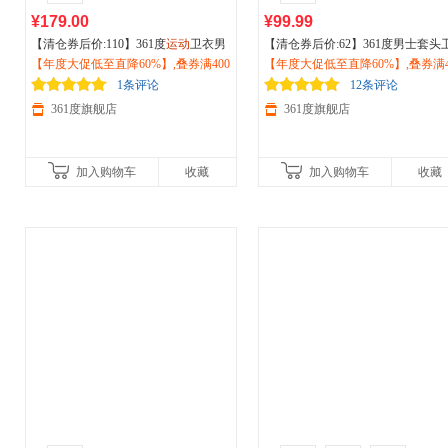
¥179.00
¥99.99
【清仓券后价:110】361度
运动
卫衣男
【清仓券后价:62】361度男士套头
2026秋冬季新款长袖套头宽松休闲上
【年度大促低至直降60%】,叠券满400
衣2026秋季休闲舒适百搭圆领休闲
【年度大促低至直降60%】,叠券满4
衣652539827
减150/600减230,立即抢购！
动
减150/600减230,立即抢购！
上衣652534802V
1条评论
12条评论
361度旗舰店
361度旗舰店
加入购物车
收藏
加入购物车
收藏