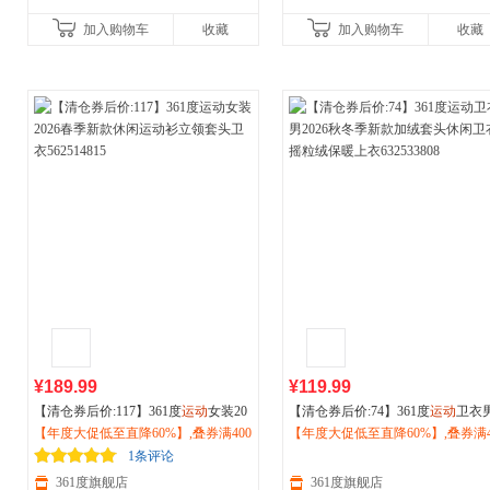
加入购物车
收藏
加入购物车
收藏
¥189.99
¥119.99
【清仓券后价:117】361度
运动
女装20
【清仓券后价:74】361度
运动
卫衣
26春季新款休闲
【年度大促低至直降60%】,叠券满400
运动
衫立领套头卫衣5
026秋冬季新款加绒套头休闲卫衣
【年度大促低至直降60%】,叠券满4
62514815
减150/600减230,立即抢购！
绒保暖上衣632533808
减150/600减230,立即抢购！
1条评论
361度旗舰店
361度旗舰店