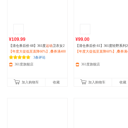
¥109.99
¥99.00
【清仓券后价:68】361度
运动
卫衣女2
【清仓券后价:61】361度轻野系列2
026秋季新款宽松休闲显瘦套头上衣66
【年度大促低至直降60%】,叠券满400
2秋季新款男子百搭圆领卫衣
【年度大促低至直降60%】,叠券满4
运动
2534804
减150/600减230,立即抢购！
衫552513802
减150/600减230,立即抢购！
3条评论
361度旗舰店
361度旗舰店
加入购物车
收藏
加入购物车
收藏