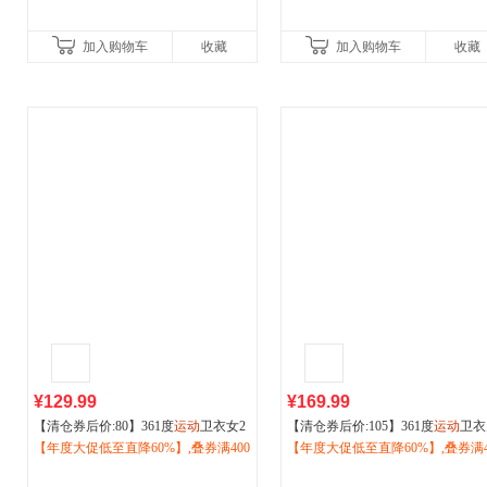
加入购物车
收藏
加入购物车
收藏
¥129.99
¥169.99
【清仓券后价:80】361度
运动
卫衣女2
【清仓券后价:105】361度
运动
卫衣
026秋季新款可调节下摆套头卫衣休闲
【年度大促低至直降60%】,叠券满400
2026春秋季新款加绒套头休闲卫衣
【年度大促低至直降60%】,叠券满4
运动
减150/600减230,立即抢购！
上衣662539809
松摇粒绒上衣652539803
减150/600减230,立即抢购！