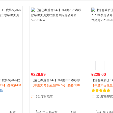
箱包皮
手表饰
运动户
汽车用
食品
手机通
数码影
电脑办
大家电
家用电
¥229.99
¥229.00
1度男装2026秋
【清仓券后价:142】361度2026春秋款
【清仓券后价:14
%】,叠券满400
领绒里夹克552
绒里夹克宽松舒适休闲
【年度大促低至直降60%】,叠券满400
运动
外套55251
秋季
【年度大促低至直
运动
外套 
即抢购！
9604
减150/600减230,立即抢购！
克552511605S
减150/600减2
评论
361度旗舰店
361度旗舰店
收藏
加入购物车
收藏
加入购