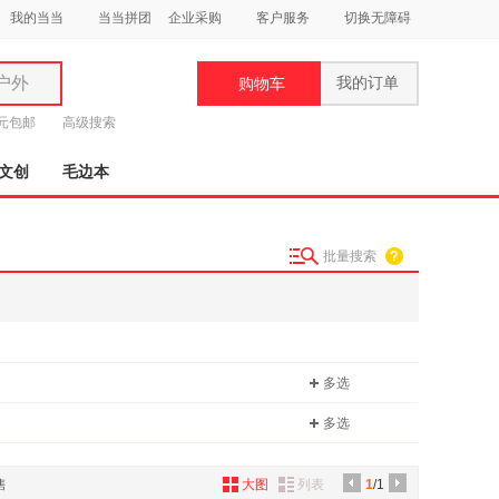
我的当当
当当拼团
企业采购
客户服务
切换无障碍
户外
我的订单
购物车
类
9元包邮
高级搜索
文创
毛边本
批量搜索
妆
品
饰
多选
鞋
用
多选
饰
售
大图
列表
1
/1