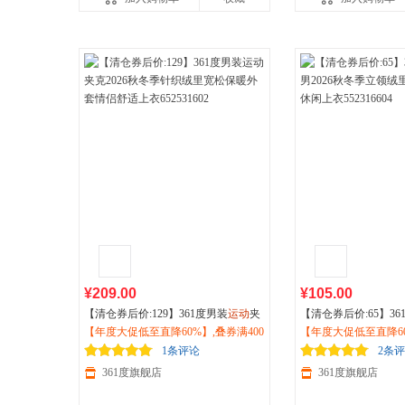
¥209.00
¥105.00
【清仓券后价:129】361度男装
运动
夹
【清仓券后价:65】36
克2026秋冬季针织绒里宽松保暖外套
【年度大促低至直降60%】,叠券满400
026秋冬季立领绒里
【年度大促低至直降60
情侣舒适上衣652531602
减150/600减230,立即抢购！
上衣552316604
减150/600减230,立
1条评论
2条
361度旗舰店
361度旗舰店