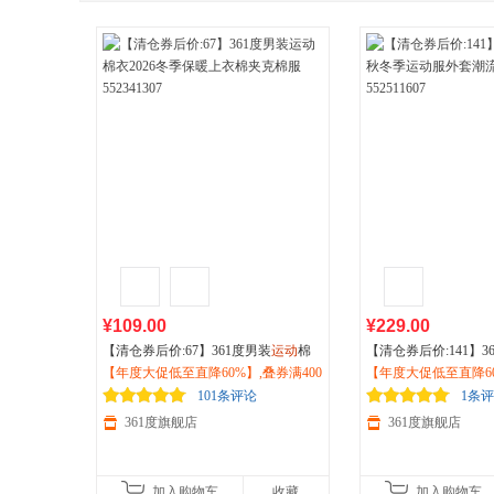
¥109.00
¥229.00
【清仓券后价:67】361度男装
运动
棉
【清仓券后价:141】36
衣2026冬季保暖上衣棉夹克棉服55234
【年度大促低至直降60%】,叠券满400
冬季
【年度大促低至直降60
运动
服外套潮流立
1307
减150/600减230,立即抢购！
511607
减150/600减230,立
101条评论
1条
361度旗舰店
361度旗舰店
加入购物车
收藏
加入购物车