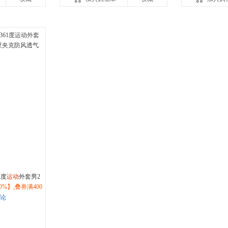
1度
运动
外套男2
夹克防风透气休闲
%】,叠券满400
即抢购！
评论