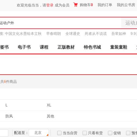
购物车
0
我的订单
我的云书房
欢迎光临当当，请
登录
成为会员
运动
全部分
搜:
中国文化水墨绘本立秋
早春晴朗
全球通史
死者从不说谎
吾辈如神
9.
尾品汇
图书
签书
电子书
课程
正版教材
特色书城
童装童鞋
电子书
音像
影视
时尚美
共
6
件商品
母婴用
玩具
孕婴服
L
XL
童装童
家居日
防风
其他
家具装
服装
配送至：
北京
当当自营
只看有货
促销
预
鞋