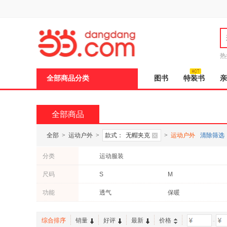
新
窗
口
打
开
无
障
热
碍
说
全部商品分类
图书
特装书
亲
明
页
面,
按
全部商品
Ctrl
加
波
全部
>
运动户外
>
款式：
无帽夹克
>
运动户外
清除筛选
浪
键
分类
运动服装
打
开
尺码
S
M
导
盲
模
功能
透气
保暖
式
综合排序
销量
好评
最新
价格
-