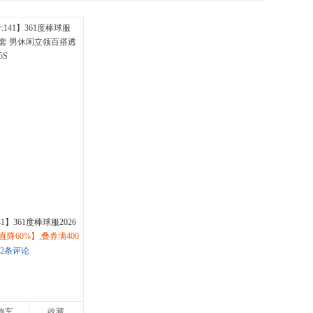
具
品
外
品
讯
音
公
器
1】361度棒球服2026
降60%】,叠券满400
男休闲立领百搭透气夹
30,立即抢购！
2条评论
物车
收藏