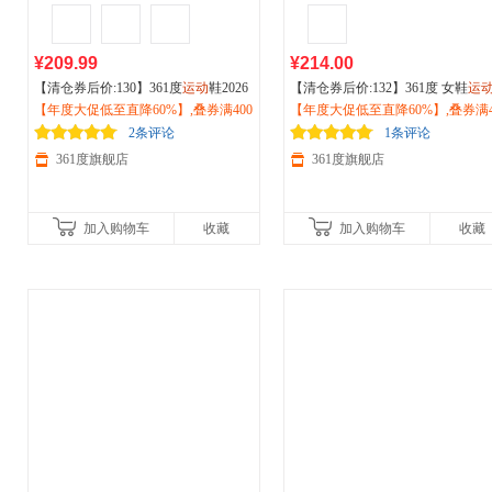
¥209.99
¥214.00
【清仓券后价:130】361度
运动
鞋2026
【清仓券后价:132】361度 女鞋
运
冬季新款革面加绒鞋保暖鞋子大棉鞋
【年度大促低至直降60%】,叠券满400
2026冬季新款加毛
【年度大促低至直降60%】,叠券满4
运动
保暖时尚休
高帮板鞋女682346602BF
减150/600减230,立即抢购！
鞋682446706A
减150/600减230,立即抢购！
2条评论
1条评论
361度旗舰店
361度旗舰店
加入购物车
收藏
加入购物车
收藏