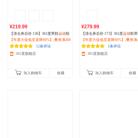
¥219.99
¥279.99
【清仓券后价:136】361度男鞋
运动
鞋
【清仓券后价:173】361度
运动
鞋男
2026冬季加绒加厚高帮防滑东北棉鞋
【年度大促低至直降60%】,叠券满400
2026冬季新款加绒加厚保暖大棉鞋
【年度大促低至直降60%】,叠券满4
雪地靴672446716A
减150/600减230,立即抢购！
闲男鞋672546716A
减150/600减230,立即抢购！
12条评论
1条评论
361度旗舰店
361度旗舰店
加入购物车
收藏
加入购物车
收藏