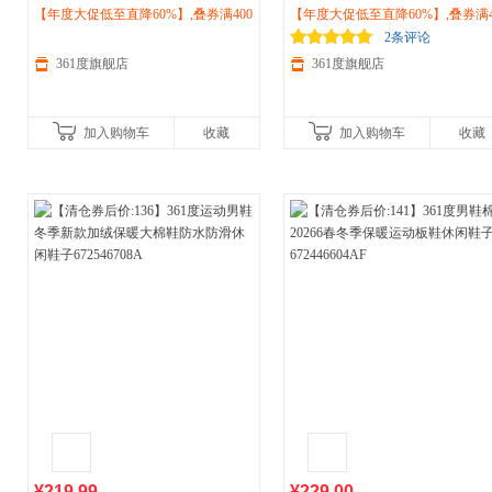
加绒鞋高帮板鞋2026冬季新款休闲鞋
【年度大促低至直降60%】,叠券满400
2026冬季加绒保暖高帮板鞋女士轻
【年度大促低至直降60%】,叠券满4
厚底保暖
减150/600减230,立即抢购！
运动
鞋682536626A
棉鞋682446605A
减150/600减230,立即抢购！
2条评论
361度旗舰店
361度旗舰店
加入购物车
收藏
加入购物车
收藏
¥219.99
¥229.00