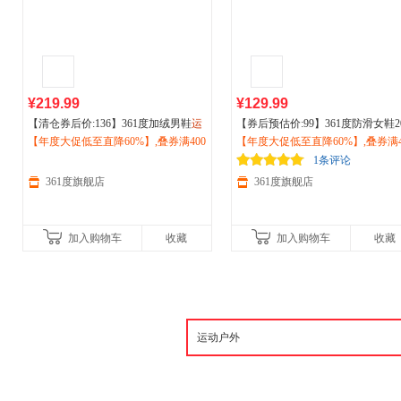
¥219.99
¥129.99
【清仓券后价:136】361度加绒男鞋
运
【券后预估价:99】361度防滑女鞋2
动
【年度大促低至直降60%】,叠券满400
鞋2026冬季新款加毛保暖休闲高帮
6冬季加绒加厚休闲鞋高帮板鞋保
【年度大促低至直降60%】,叠券满4
板鞋672546612A
减150/600减230,立即抢购！
棉鞋582446627A
减150/600减230,立即抢购！
1条评论
361度旗舰店
361度旗舰店
加入购物车
收藏
加入购物车
收藏