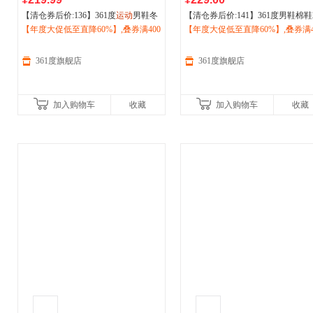
【清仓券后价:136】361度
运动
男鞋冬
【清仓券后价:141】361度男鞋棉鞋
季新款加绒保暖大棉鞋防水防滑休闲
【年度大促低至直降60%】,叠券满400
266春冬季保暖
【年度大促低至直降60%】,叠券满4
运动
板鞋休闲鞋子67
鞋子672546708A
减150/600减230,立即抢购！
46604AF
减150/600减230,立即抢购！
361度旗舰店
361度旗舰店
加入购物车
收藏
加入购物车
收藏