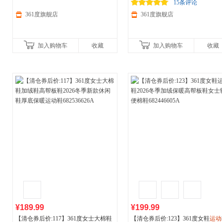
72546606B
减150/600减230,立即抢购！
鞋高帮板鞋女682246620A
减150/600减230,立即抢购！
15条评论
361度旗舰店
361度旗舰店
加入购物车
收藏
加入购物车
收藏
¥189.99
¥199.99
【清仓券后价:117】361度女士大棉鞋
【清仓券后价:123】361度女鞋
运动