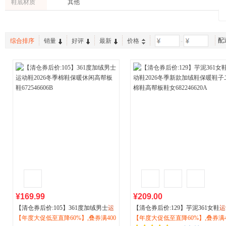
鞋底材质
其他
配
综合排序
销量
好评
最新
价格
-
¥169.99
¥209.00
【清仓券后价:105】361度加绒男士
运
【清仓券后价:129】芋泥361女鞋
运
动
【年度大促低至直降60%】,叠券满400
鞋2026冬季棉鞋保暖休闲高帮板鞋6
鞋2026冬季新款加绒鞋保暖鞋子二
【年度大促低至直降60%】,叠券满4