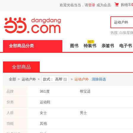
新
购物车
欢迎光临当当，请
登录
成为会员
窗
口
打
开
无
障
热搜:
白狼星
碍
师3
重建秦
说
全部商品分类
图书
特装书
亲签书
电子书
明
页
面,
按
全部商品
Ctrl
加
波
全部
>
运动户外
>
款式：
高帮
>
运动户外
清除筛选
浪
键
品牌
361度
帮宝适
打
开
分类
运动鞋
导
盲
模
人群
女士
男士
式
功能
其他