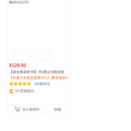
¥129.00
【清仓券后价:80】361度
运动
鞋女秋
季新款网面减震樱花粉色休闲跑步鞋6
【年度大促低至直降60%】,叠券满400
81832270
减150/600减230,立即抢购！
309条评论
361度旗舰店
加入购物车
收藏