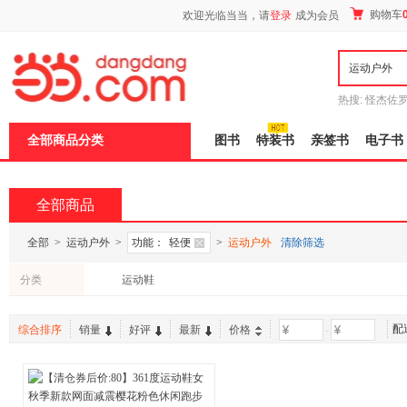
新
购物车
欢迎光临当当，请
登录
成为会员
窗
口
打
开
无
障
热搜:
怪杰佐
碍
谎
吾辈如神
说
全部商品分类
图书
特装书
亲签书
电子书
明
页
面,
按
全部商品
Ctrl
加
波
全部
>
运动户外
>
功能：
轻便
>
运动户外
清除筛选
浪
键
分类
运动鞋
打
开
导
配
盲
综合排序
销量
好评
最新
价格
-
模
式