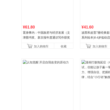
¥61.80
¥41.60
置身事内：中国政府与经济发展（文
波西和皮普7册经典套
津图书奖、新京报年度通识写作获奖
系列绘本)0-4岁低幼
作品，罗永浩、罗振宇、何帆、刘格
养成绘本，引导宝宝
加入购物车
收藏
加入购物车
菘、张军、周黎安、王烁联
养好品质，发现快