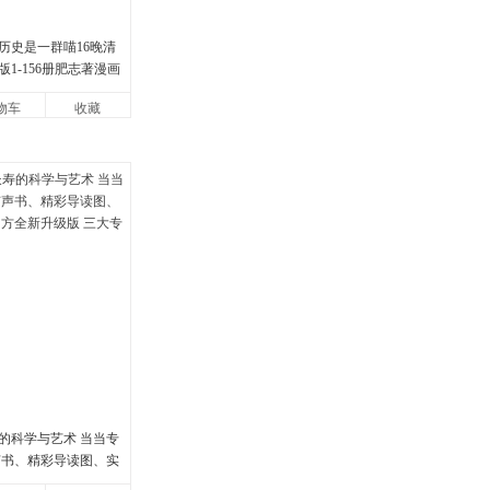
历史是一群喵16晚清
1-156册肥志著漫画
装3册小学生课外阅读
物车
收藏
的科学与艺术 当当专
声书、精彩导读图、实
方全新升级版 三大专属