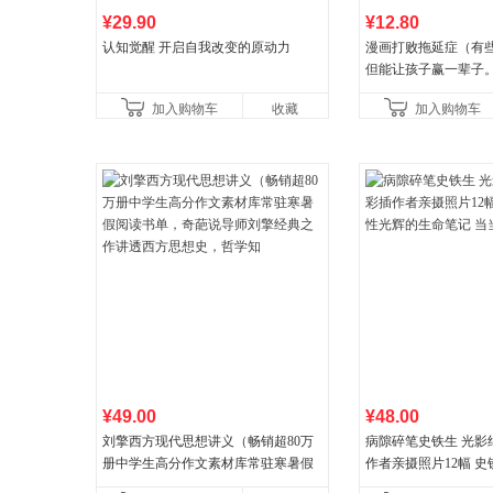
¥29.90
¥12.80
认知觉醒 开启自我改变的原动力
漫画打败拖延症（有
但能让孩子赢一辈子
强自信、把握机遇、
加入购物车
收藏
加入购物车
合“小行动”触发大脑
¥49.00
¥48.00
刘擎西方现代思想讲义（畅销超80万
病隙碎笔史铁生 光影
册中学生高分作文素材库常驻寒暑假
作者亲摄照片12幅 
阅读书单，奇葩说导师刘擎经典之作
辉的生命笔记 当当自