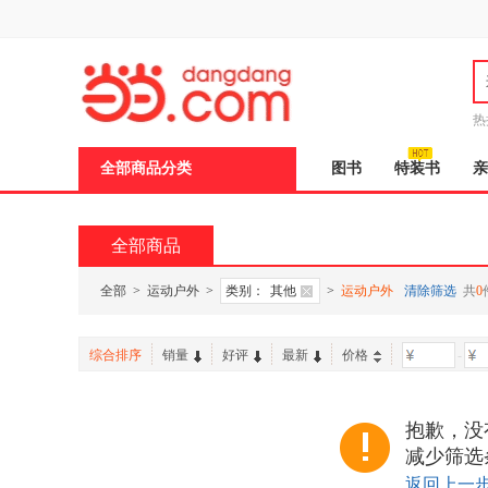
新
窗
口
打
开
无
障
热
碍
说
全部商品分类
图书
特装书
亲
明
页
面,
按
全部商品
Ctrl
加
波
全部
>
运动户外
>
类别：
其他
>
运动户外
清除筛选
共
0
浪
键
打
综合排序
销量
好评
最新
价格
-
开
导
盲
模
抱歉，没
式
减少筛选
返回上一