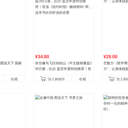
¥34.80
¥29.00
 图说天下 国家
你当像鸟飞往你的山（中文版销量超2
空腹力（医学博
00万册，比尔·盖茨年度特别推荐！登
力”，让身体脱
顶《纽约时报》畅销榜80+周，这本书
收藏
加入购物车
收藏
加入购
比你听说的还要