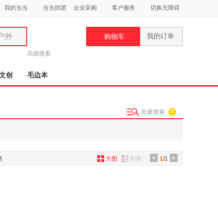
我的当当
当当拼团
企业采购
客户服务
切换无障碍
户外
我的订单
购物车
类
高级搜索
文创
毛边本
批量搜索
妆
品
饰
售
大图
列表
1
/1
鞋
用
饰