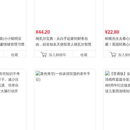
¥44.20
¥22.80
装(小小聪明豆
纳瓦尔宝典：从白手起家到财务自
蛤蟆先生去看心
启蒙情绪管理习惯
由，硅谷知名天使投资人纳瓦尔智慧
册！英国经典心
认识接纳情绪培
箴言录
心理学家李松蔚
收藏
加入购物车
收藏
加入购