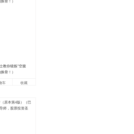
士教你锻炼“空腹
胎换骨！）
物车
收藏