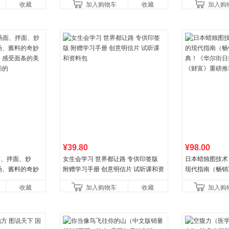
收藏
加入购物车
收藏
加入购
权益
¥39.80
¥98.00
面、拌面、炒
女生会学习 世界都让路 专供印签版
日本蜡烛图技术
汤、酱料的奇妙
附赠学习手册 创意明信片 试听课和资
现代指南（畅销
，感受面条的美
料包
典！《华尔街日
收藏
加入购物车
收藏
加入购
拒的
《财富》重磅推