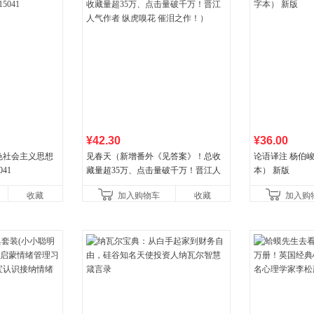
¥42.30
¥36.00
色社会主义思想
见春天（新增番外《见答案》！总收
论语译注 杨伯
041
藏量超35万、点击量破千万！晋江人
本） 新版
气作者 纵虎嗅花 催泪之作！）
收藏
加入购物车
收藏
加入购