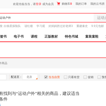
购物车
0
我的订单
我的云书房
欢迎光临当当，请
登录
成为会员
运动
全部分
搜:
白狼星探险队
读红楼
学习观
好妈妈胜过好老师3
重建秦史
9.9元包邮
尾品汇
图书
签书
电子书
课程
正版教材
特色书城
童装童鞋
电子书
音像
影视
时尚美
件商品
母婴用
玩具
孕婴服
配送至：
北京
当当自营
只看有货
促销
预
童装童
家居日
有找到与“运动户外”相关的商品，建议适当
家具装
条件
服装
鞋
步