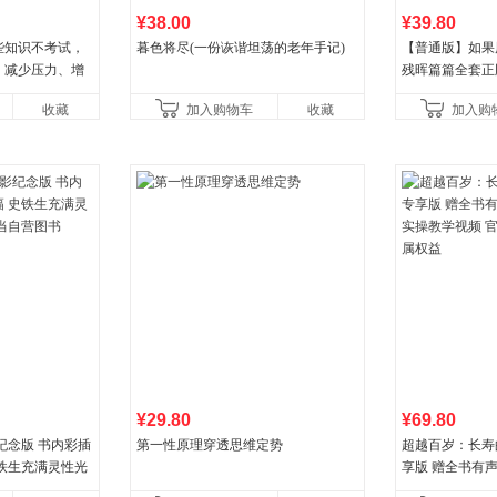
¥38.00
¥39.80
些知识不考试，
暮色将尽(一份诙谐坦荡的老年手记)
【普通版】如果
。减少压力、增
残晖篇篇全套正版
培养自律，结
8周年纪念版套
收藏
加入购物车
收藏
加入购
行动开
儿童西游喵知识
¥29.80
¥69.80
纪念版 书内彩插
第一性原理穿透思维定势
超越百岁：长寿
史铁生充满灵性光
享版 赠全书有
营图书
操教学视频 官