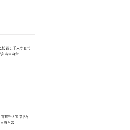
具
品
外
品
讯
音
公
器
版 百班千人寒假书单
 当当自营