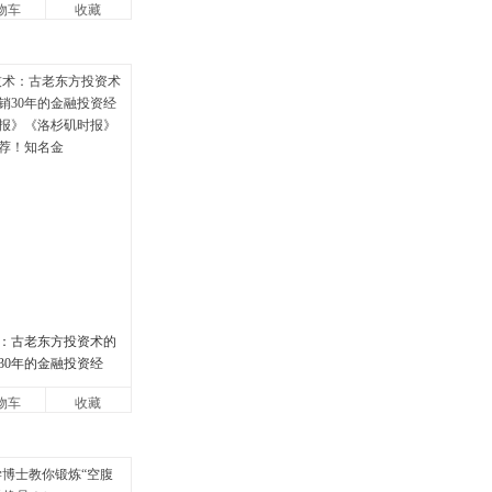
物车
收藏
：古老东方投资术的
30年的金融投资经
报》《洛杉矶时报》
物车
收藏
荐！知名金