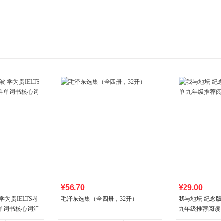
箱包皮
手表饰
运动户
汽车用
食品
手机通
数码影
电脑办
大家电
家用电
¥56.70
¥29.00
为贵IELTS考
毛泽东选集（全四册，32开）
我与地坛 纪念
单词书核心词汇
九年级推荐阅读