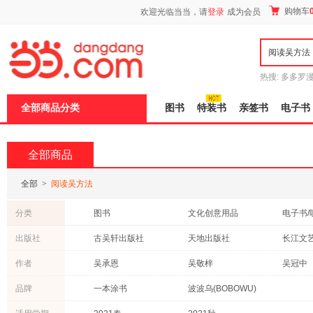
新
购物车
欢迎光临当当，请
登录
成为会员
窗
口
打
开
无
障
热搜:
多多罗
碍
传说
十日终
说
全部商品分类
图书
特装书
亲签书
电子书
明
页
面,
按
全部商品
Ctrl
加
波
全部
>
阅读吴方法
浪
键
分类
图书
文化创意用品
电子书/
打
开
出版社
古吴轩出版社
天地出版社
长江文
导
盲
北京师范大学出版社
湖南教育出版社
开明出
作者
吴承恩
吴敬梓
吴冠中
模
式
接力出版社
人民邮电出版社
北京教
吴勇
施耐庵
罗贯中
品牌
一本涂书
波波乌(BOBOWU)
江苏文艺出版社
北京联合出版公司
中国文
吴军
李汝珍
吴钩