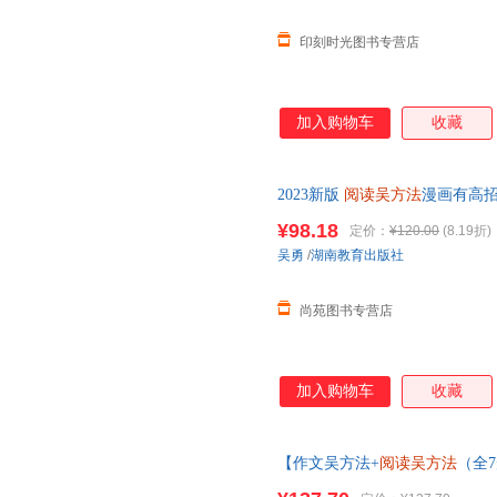
印刻时光图书专营店
加入购物车
收藏
2023新版
阅读吴方法
漫画有高招
阅读理解答题模板课外阅读书提
¥98.18
定价：
¥120.00
(8.19折)
换货【让您无忧购物】
吴勇
/
湖南教育出版社
尚苑图书专营店
加入购物车
收藏
【作文吴方法+
阅读吴方法
（全
招全三册吴勇著写给孩子的漫画作