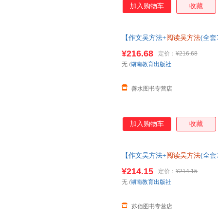
加入购物车
收藏
【作文吴方法+
阅读吴方法
(全套
频版(1-3)+
阅读吴方法
套装 吴勇
¥216.68
定价：
¥216.68
服】
无
/
湖南教育出版社
善水图书专营店
加入购物车
收藏
【作文吴方法+
阅读吴方法
(全套
频版(1-3)+
阅读吴方法
套装 吴勇
¥214.15
定价：
¥214.15
所有商品均可开票
无
/
湖南教育出版社
苏佰图书专营店