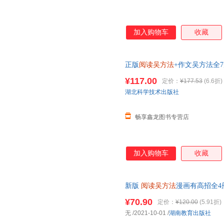
加入购物车
收藏
正版
阅读吴方法
+作文吴方法全
学作文写作技巧9-14岁三四五
¥117.00
定价：
¥177.53
(6.6折)
在线小当当客服
湖北科学技术出版社
畅享鑫龙图书专营店
加入购物车
收藏
新版
阅读吴方法
漫画有高招全4
题技巧专项训练名校名师 开心
¥70.90
定价：
¥120.00
(5.91折)
无
/2021-10-01
/
湖南教育出版社