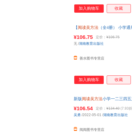
加入购物车
收藏
【
阅读吴方法
（全4册） 小学通用
读吴方法
套装 吴勇,X鱼君 正
¥106.75
定价：
¥106.75
服】
无
/
湖南教育出版社
善水图书专营店
加入购物车
收藏
新版
阅读吴方法
小学一二三四五
阶书籍五感法阅读提高大全小学
¥106.54
定价：
¥134.40
(7.93折
吴勇
/2022-05-01
/
湖南教育出版社
阅阅图书专营店