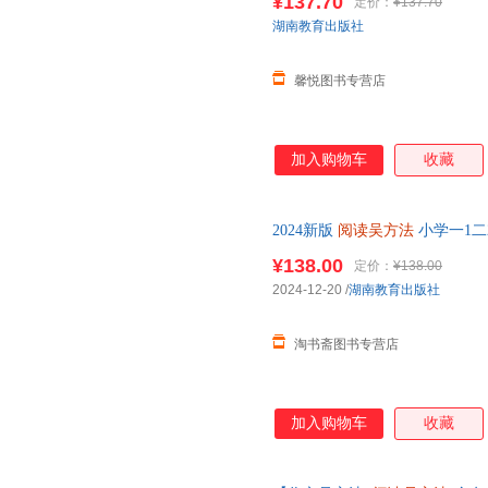
¥137.70
定价：
¥137.70
当当客服
湖南教育出版社
馨悦图书专营店
加入购物车
收藏
2024新版
阅读吴方法
小学一1二
强化训练专项练习阅读理解课外
¥138.00
定价：
¥138.00
2024-12-20
/
湖南教育出版社
淘书斋图书专营店
加入购物车
收藏