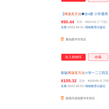
【
阅读吴方法
◆全4册 小学通用
的漫画作文书9-14岁小五感法写
¥90.44
定价：
¥117.21
(7.72折)
吴勇
/2023-04-01
/
湖南教育出版社
聚知图书专营店
加入购物车
收藏
新版
阅读吴方法
小学一二三四五
阶书籍五感法阅读提高大全小学
¥105.32
定价：
¥120.00
(8.78折
吴勇
/2022-05-01
/
湖南教育出版社
陕西尚居苑图书专营店