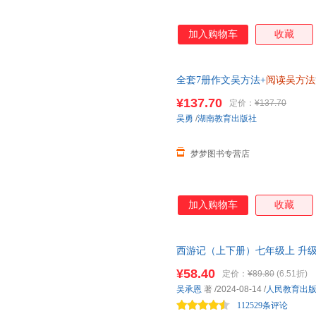
加入购物车
收藏
全套7册作文吴方法+
阅读吴方法
五感法漫画有高招写给孩子的漫
¥137.70
定价：
¥137.70
吴勇
/
湖南教育出版社
梦梦图书专营店
加入购物车
收藏
西游记（上下册）七年级上 升级
年级
阅读
书目 2024年全新升
¥58.40
定价：
¥89.80
(6.51折)
书整体介绍和篇目、人物、情节
吴承恩
著
/2024-08-14
/
人民教育出
内容重点、阅读方法！助力读者
112529条评论
果