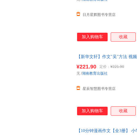
日月星辉图书专营店
加入购物车
收藏
【新华文轩】作文"吴"方法 视频版(
籍 新华书店旗舰店文轩官网 湖
¥221.90
定价：
¥221.90
无
/
湖南教育出版社
星辰智慧图书专营店
加入购物车
收藏
【10分钟漫画作文【全3册】 小
画有高招写给孩子的漫画作文课