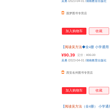
吴勇
/2023-04-01
/
湖南教育出版社
圆梦图书专营店
加入购物车
收藏
【
阅读吴方法
◆全4册 小学通用
的漫画作文书9-14岁小学生五
¥90.39
定价：
¥90.39
籍为准】
吴勇
/2023-04-01
/
湖南教育出版社
西安名州图书专营店
加入购物车
收藏
【
阅读吴方法
（全4册） 小学通用