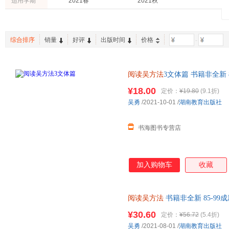
适用学期
2021春
2021秋
黑龙江美术出版社
福建教育出版社
吴非
吴牧天
吴楚材
岳麓书社
湖南科学技术出版社
张志
吴忠豪
吴然
机械工业出版社
阳光出版社
吴庆芳
吴灿铭
李静
综合排序
销量
好评
出版时间
价格
-
商务印书馆
安徽少年儿童出版社
化学工
苏叔阳
金子美玲
胡足青
万卷出版公司
重庆出版社
石油工
王蕾
特里
克拉克
北京时代华文书局
阅读吴方法
南方出版社
3文体篇 书籍非全新
武汉大
刘擎
何帆
叶硕
北京大学出版社
西安出版社
译林出
¥18.00
定价：
¥19.80
(9.1折)
吴业涛
吴声
吴琦
吴勇
/2021-10-01
/
湖南教育出版社
上海交通大学出版社
上海大学出版社
凤凰出
吴凡
维·比安基
王萍
上海外语教育出版社
台海出版社
教育科
梁晓声
李群锋
亨利·克
书海图书专营店
中华书局
北京理工大学出版社
山东美
蔡智敏
张萌
司汤达
孔学堂书局
中国画报出版社
安徽文
周一凡
中青文
赵轩
四川少年儿童出版社
青岛出版社
吉林文
张昊
张贵勇
于树泉
加入购物车
收藏
安徽师范大学出版社
北京少年儿童出版社
南海出
杨峰
阳志平
阎步克
浙江人民美术出版社
浙江大学出版社
夏目漱石
吴正裕
吴影
阅读吴方法
书籍非全新 85-9
北方文艺出版社
花城出版社
吴晓波
吴祥敏
吴敏兰
¥30.60
定价：
¥56.72
(5.4折)
延边人民出版社
文汇出版社
煤炭工
吴江
吴菲
吴波
吴勇
/2021-08-01
/
湖南教育出版社