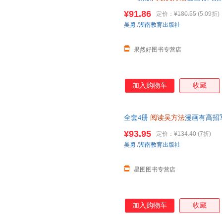
同步小学生满分 阅读提高大全
¥91.86
定价：
¥180.55
(5.09折)
吴勇
/
湖南教育出版社
果然好图书专营店
加入购物车
收藏
全套4册
阅读吴方法
漫画有高招
学生课外阅读书提高大全作文写
¥93.95
定价：
¥134.40
(7折)
吴勇
/
湖南教育出版社
星图图书专营店
加入购物车
收藏