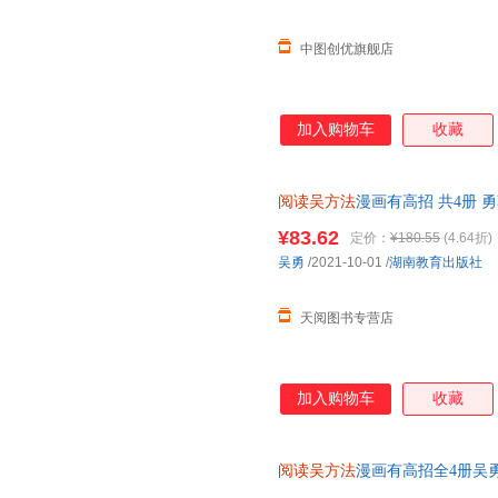
作家出版社
浙江少年儿童出版社
云南美
王磊
王后雄
屠格涅
辽宁科学技术出版社
南京大学出版社
孙凤霞
圣野
儒勒凡
中图创优旗舰店
哈尔滨出版社
人民出版社
光明日
孟元老
孟丽
梅德明
电子工业出版社
高等教育出版社
华语教
刘畅
李丽
李捷
加入购物车
收藏
浙江教育出版社
晨光出版社
成都地
凡尔纳
陈寿
陈晋
山东人民出版社
江苏人民出版社
时代文
曹爱卫
贝芙莉·克莱瑞
坂本健
哈尔滨工业大学出版社
河北教育出版社
海天出
阅读吴方法
漫画有高招 共4册
上海文艺出版社
语文阅读理解强化训练 吴勇 著12
中国农业出版社
团结出
¥83.62
定价：
¥180.55
(4.64折)
西泠印社出版社
江苏凤凰少年儿童出版社
重庆大
吴勇
/2021-10-01
/
湖南教育出版社
新世界出版社
中国传媒大学出版社
中国地
中国水利水电出版社
中国医药科技出版社
中国友
天阅图书专营店
云南人民出版社
天津杨柳青画社
上海社会科学院出版社
上海科学技术文献出版社
加入购物车
收藏
太白文艺出版社
西安交通大学出版社
齐鲁书
宁夏人民出版社
辽海出版社
江西教
阅读吴方法
漫画有高招全4册吴
吉林科学技术出版社
东北师范大学出版社
阅读理解答题技巧课外阅读 开心