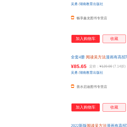
吴勇
/
湖南教育出版社
畅享鑫龙图书专营店
加入购物车
收藏
全套4册
阅读吴方法
漫画有高招
学生课外阅读书提高大全作文写
¥85.65
定价：
¥120.00
(7.14折)
票 如需帮助请联系客服】
吴勇
/
湖南教育出版社
善水启迪图书专营店
加入购物车
收藏
2022新版
阅读吴方法
漫画有高招