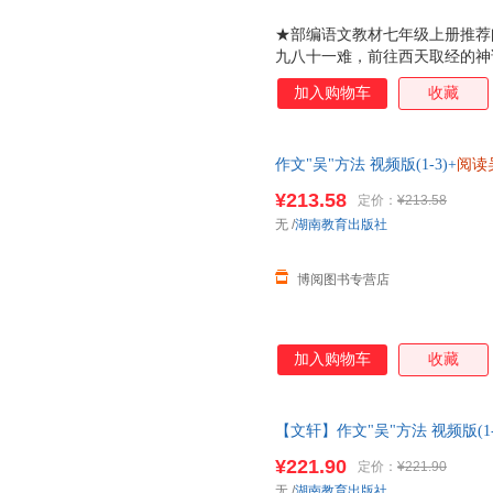
★部编语文教材七年级上册推荐
九八十一难，前往西天取经的神
和深刻的哲理寓意，情节精彩纷
加入购物车
收藏
设有 走近名著 思维导图 阅读
中、读后阶段帮助学生科学高效
引导学生进行摘抄积累，完成思
作文"吴"方法 视频版(1-3)+
阅读
楼。 新版名著阅读课程化丛书
出版社
专业教材编辑及一线名师集体完
¥213.58
定价：
¥213.58
容包括图书整体介绍和篇目、人
无
/
湖南教育出版社
作背景、内容重点、阅读方法，
博阅图书专营店
加入购物车
收藏
【文轩】作文"吴"方法 视频版(1-
湖南教育出版社＜优选包邮好书
¥221.90
定价：
¥221.90
无
/
湖南教育出版社