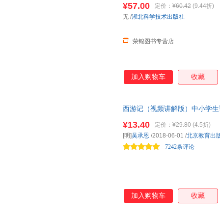
¥57.00
定价：
¥60.42
(9.44折)
无
/
湖北科学技术出版社
荣锦图书专营店
加入购物车
收藏
西游记（视频讲解版）中小学生
读方法
+名师赏读 中小学生语文
¥13.40
定价：
¥29.80
(4.5折)
[明]
吴承恩
/2018-06-01
/
北京教育出
7242条评论
加入购物车
收藏