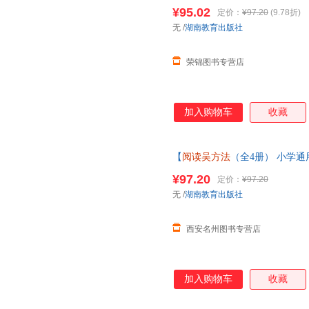
读吴方法
套装 吴勇,X鱼君 正
¥95.02
定价：
¥97.20
(9.78折)
单，本店所有商品均可开票】
无
/
湖南教育出版社
荣锦图书专营店
加入购物车
收藏
【
阅读吴方法
（全4册） 小学通用
读吴方法
套装 吴勇,X鱼君 正
¥97.20
定价：
¥97.20
单，本店所有商品均可开票】
无
/
湖南教育出版社
西安名州图书专营店
加入购物车
收藏