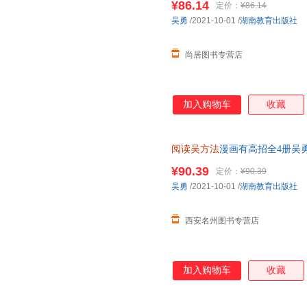
甘肃教育出版社
¥86.14
厦门大学出版社
福建人
定价：
¥86.14
正版图书 请放心下单，本店所
吴勇
/2021-10-01
/
湖南教育出版社
合肥工业大学出版社
中国科学技术出版社
中国经
人民法院出版社
地质出版社
广东旅
尚居图书专营店
线装书局
经济管理出版社
群言出
加入购物车
收藏
阅读吴方法
漫画有高招全4册吴
阅读理解答题技巧课外阅读 开
¥90.39
定价：
¥90.39
吴勇
/2021-10-01
/
湖南教育出版社
西安名州图书专营店
加入购物车
收藏