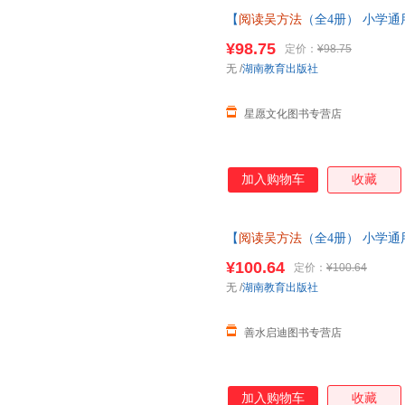
【
阅读吴方法
（全4册） 小学通用
读吴方法
套装 吴勇,X鱼君 正
¥98.75
定价：
¥98.75
无
/
湖南教育出版社
星愿文化图书专营店
加入购物车
收藏
【
阅读吴方法
（全4册） 小学通用
读吴方法
套装 吴勇,X鱼君 正
¥100.64
定价：
¥100.64
服】
无
/
湖南教育出版社
善水启迪图书专营店
加入购物车
收藏