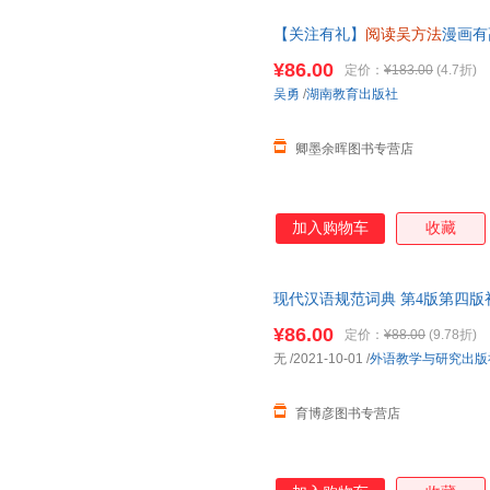
【关注有礼】
阅读吴方法
漫画有
篇 小学通用语文阅读理解答题
¥86.00
定价：
¥183.00
(4.7折)
吴勇
/
湖南教育出版社
卿墨余晖图书专营店
加入购物车
收藏
现代汉语规范词典 第4版第四
新版正版教辅外语教学与研究出
¥86.00
定价：
¥88.00
(9.78折)
无
/2021-10-01
/
外语教学与研究出版
育博彦图书专营店