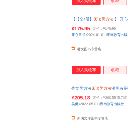
加入购物车
收藏
【【全4册】
阅读吴方法
】 开
教版大全集鉴赏75首十80首加*
¥175.95
定价：
¥175.95
当客服
开心童书
/2024-01-01
/
湖南教育出版
馨悦图书专营店
加入购物车
收藏
作文吴方法
阅读吴方法
漫画有高
作文吴方法五感法小学生写作文
¥205.18
定价：
¥360.55
(5.7折)
吴勇
/2022-05-01
/
湖南教育出版社
新阅文库图书专营店