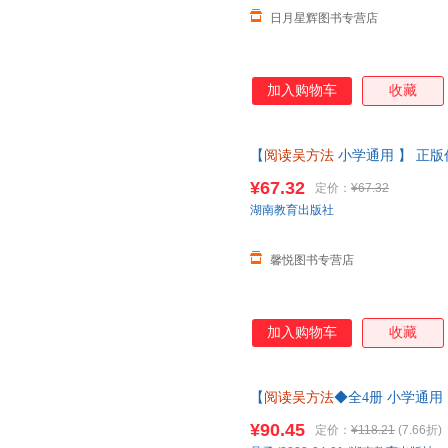
日月星辉图书专营店
加入购物车
收藏
【
阅读吴方法
小学通用 】 正
子的漫画作文课9-14岁学生课
¥67.32
定价：
¥67.32
线当当客服
湖南教育出版社
馨悦图书专营店
加入购物车
收藏
【
阅读吴方法
◆全4册 小学通用
的漫画作文书9-14岁小学生五
¥90.45
定价：
¥118.21
(7.66折)