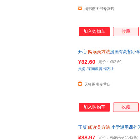
淘书斋图书专营店
加入购物车
收藏
开心
阅读吴方法
漫画有高招小
课作文吴方法姊妹篇小学通用课
¥82.60
定价：
¥82.60
吴勇
/
湖南教育出版社
天钰图书专营店
加入购物车
收藏
正版
阅读吴方法
小学通用课外阅
画作文作文吴方法拉封丹寓言成语
¥88.97
定价：
¥120.00
(7.42折)
在线小当当客服