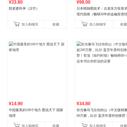
¥33.80
¥98.00
陪老婆怀孕（汉竹）
日本蜡烛图技术：古老东方投资
现代指南（畅销30年的金融投资
典！《华尔街日报》《洛杉矶时
加入购物车
收藏
加入购物车
收藏
《财富》重磅推荐！知名金
¥14.90
¥34.80
中国最美的100个地方 图说天下 国家
你当像鸟飞往你的山（中文版销量
地理
00万册，比尔·盖茨年度特别推荐
顶《纽约时报》畅销榜80+周，这
加入购物车
收藏
加入购物车
收藏