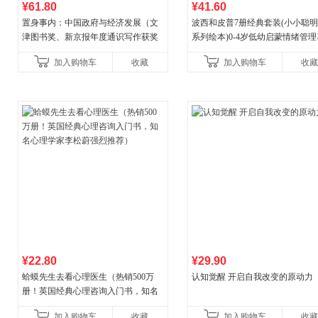
¥61.80
¥41.60
置身事内：中国政府与经济发展（文
波西和皮普7册经典套装(小小聪
津图书奖、新京报年度通识写作获奖
系列绘本)0-4岁低幼启蒙情绪管
作品，罗永浩、罗振宇、何帆、刘格
养成绘本，引导宝宝认识接纳情
加入购物车
收藏
加入购物车
收藏
菘、张军、周黎安、王烁联
养好品质，发现快
¥22.80
¥29.90
蛤蟆先生去看心理医生（热销500万
认知觉醒 开启自我改变的原动力
册！英国经典心理咨询入门书，知名
心理学家李松蔚强烈推荐）
加入购物车
收藏
加入购物车
收藏