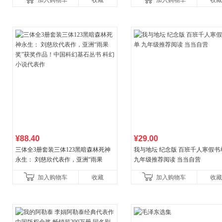
加入购物车
收藏
加入购物车
收藏
¥88.40
¥29.00
三体全3册套装三体123黑暗森林死神
我与地坛 纪念版 百班千人寒假书
永生： 刘慈欣代表作，亚洲“雨果
九年级推荐阅读 当当自营
奖”获奖作品！中国科幻基石丛书 科幻
加入购物车
收藏
加入购物车
收藏
小说代表作