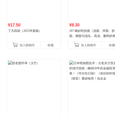
¥17.50
¥8.30
了凡四训（2025年新版）
267 碗好吃的面（汤面、拌面、炒
面、焗面与汤头、高汤、酱料的
组合，让你打开味蕾，感受面条
加入购物车
收藏
加入购物车
收藏
妙滋味！令人无法抗拒的