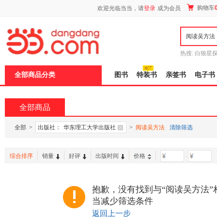
新
购物车
欢迎光临当当，请
登录
成为会员
窗
口
打
开
无
障
热搜:
白狼星
碍
师3
重建秦
说
全部商品分类
图书
特装书
亲签书
电子书
明
页
面,
按
全部商品
Ctrl
加
波
全部
>
出版社：
华东理工大学出版社
>
阅读吴方法
清除筛选
浪
键
打
综合排序
销量
好评
出版时间
价格
-
开
导
盲
模
抱歉，没有找到与“阅读吴方法”
式
当减少筛选条件
返回上一步