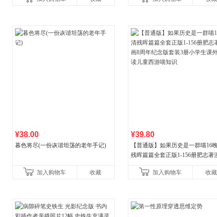
¥38.00
¥39.80
暮色将尽(一份诙谐坦荡的老年手记)
【普通版】如果历史是一群喵16
残晖篇篇全套正版1-156册肥志著
8周年纪念版套装3册小学生课外
加入购物车
收藏
加入购物车
收藏
儿童西游喵知识