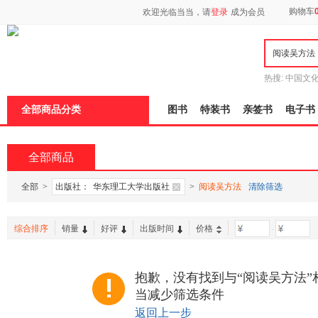
新
购物车
欢迎光临当当，请
登录
成为会员
窗
口
打
开
无
障
热搜:
中国文
碍
者从不说谎
说
全部商品分类
图书
特装书
亲签书
电子书
明
页
面,
按
全部商品
Ctrl
加
波
全部
>
出版社：
华东理工大学出版社
>
阅读吴方法
清除筛选
浪
键
打
综合排序
销量
好评
出版时间
价格
-
开
导
盲
模
抱歉，没有找到与“阅读吴方法”
式
当减少筛选条件
返回上一步