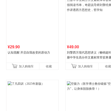
¥29.90
¥49.00
认知觉醒 开启自我改变的原动力
刘擎西方现代思想讲义（畅销超8
册中学生高分作文素材库常驻寒
阅读书单，奇葩说导师刘擎经典
加入购物车
收藏
加入购物车
收藏
讲透西方思想史，哲学知