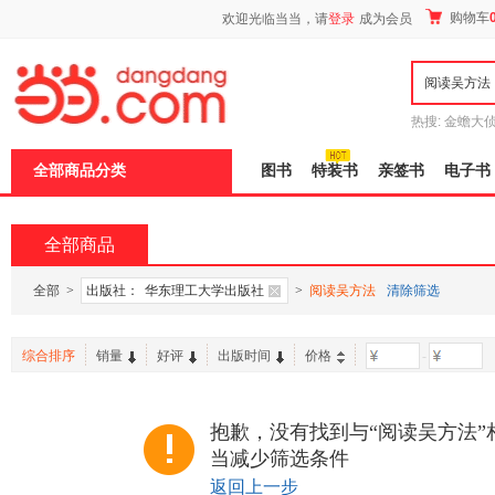
新
购物车
欢迎光临当当，请
登录
成为会员
窗
口
打
开
无
障
热搜:
金蟾大
碍
边带走
耶路
说
全部商品分类
图书
特装书
亲签书
电子书
明
页
面,
按
全部商品
Ctrl
加
波
全部
>
出版社：
华东理工大学出版社
>
阅读吴方法
清除筛选
浪
键
打
综合排序
销量
好评
出版时间
价格
-
开
导
盲
模
抱歉，没有找到与“阅读吴方法”
式
当减少筛选条件
返回上一步