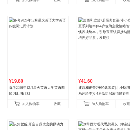
加入购物车
收藏
加入购物车
收藏
¥19.80
¥41.60
备考2026年12月星火英语大学英语四
波西和皮普7册经典套装(小小聪
级词汇周计划
系列绘本)0-4岁低幼启蒙情绪管
养成绘本，引导宝宝认识接纳情
加入购物车
收藏
加入购物车
收藏
养好品质，发现快