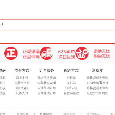
箱包皮
手表饰
运动户
汽车用
食品
手机通
数码影
电脑办
大家电
家用电
指南
支付方式
订单服务
配送方式
退换货
流程
网上支付
配送服务查询
当日递
退换货服务查询
制度
礼品卡支付
订单状态说明
次日达
自助申请退换货
协议
银行转账
自助取消订单
订单自提
退换货进度查询
优惠
礼券支付
自助修改订单
验货与签收
退款方式和时间
联盟
|
当当招商
|
机构销售
|
手机当当
|
官方Blog
|
知