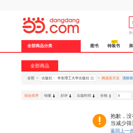
新
窗
口
打
开
无
障
热
碍
说
全部商品分类
图书
特装书
亲
明
页
面,
按
全部商品
Ctrl
加
波
全部
>
出版社：
华东理工大学出版社
>
阅读吴方法
清除筛
浪
键
打
综合排序
销量
好评
出版时间
价格
-
开
导
盲
模
抱歉，没
式
当减少筛
返回上一