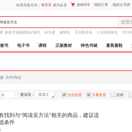
购物车
0
我的订单
我的云书房
欢迎光临当当，请
登录
成为会员
全部
全部分
搜:
多多罗漫画西游记系列
何为道
南明史
不完美传说
十日终焉新生
9.9
尾品汇
图书
签书
电子书
课程
正版教材
特色书城
童装童鞋
电子书
音像
影视
时尚美
选
共
0
件商品
母婴用
玩具
配送至：
黑龙江
孕婴服
当当自营
只看有货
促销
童装童
特卖
预售
入驻商家
家居日
有找到与“阅读吴方法”相关的商品，建议适
家具装
选条件
服装
步
鞋