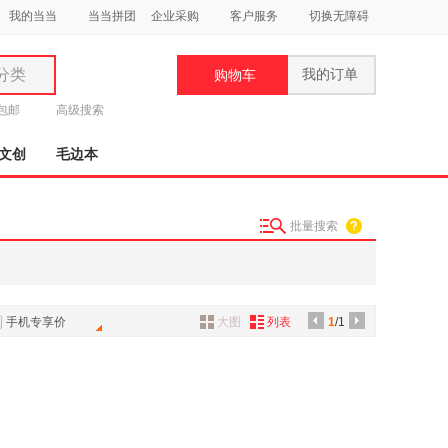
我的当当
当当拼团
企业采购
客户服务
切换无障碍
分类
我的订单
购物车
类
元包邮
高级搜索
文创
毛边本
批量搜索
妆
品
饰
手机专享价
大图
列表
1
/1
鞋
用
饰