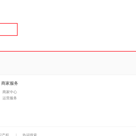
具
品
外
品
讯
音
公
器
商家服务
商家中心
运营服务
识产权
|
热词搜索