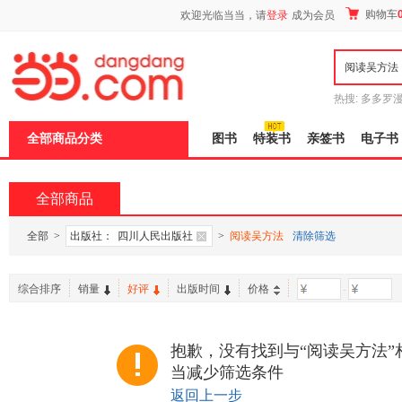
新
购物车
欢迎光临当当，请
登录
成为会员
窗
口
打
开
无
障
热搜:
多多罗
碍
传说
十日终
说
全部商品分类
图书
特装书
亲签书
电子书
明
页
面,
按
全部商品
Ctrl
加
波
全部
>
出版社：
四川人民出版社
>
阅读吴方法
清除筛选
浪
键
打
综合排序
销量
好评
出版时间
价格
-
开
导
盲
模
抱歉，没有找到与“阅读吴方法”
式
当减少筛选条件
返回上一步