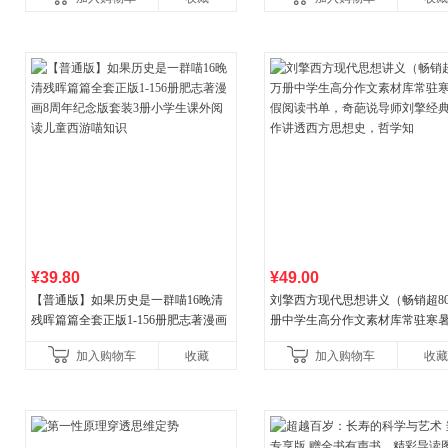
合“小行动”触发大脑行动开
¥39.80
¥49.00
【普通版】如果历史是一群喵16晚清
刘擎西方现代思想讲义（畅销超8
残晖篇篇全套正版1-156册肥志著漫画
册中学生高分作文素材库常驻寒
8周年纪念版套装3册小学生课外阅读
阅读书单，奇葩说导师刘擎经典
加入购物车
收藏
加入购物车
收藏
儿童西游喵知识
讲透西方思想史，哲学知