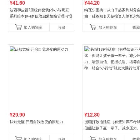
¥41.60
¥44.20
波西和皮普7册经典套装(小小聪明豆
纳瓦尔宝典：从白手起家到财务
系列绘本)0-4岁低幼启蒙情绪管理习惯
由，硅谷知名天使投资人纳瓦尔
养成绘本，引导宝宝认识接纳情绪培
箴言录
加入购物车
收藏
加入购物车
收藏
养好品质，发现快
¥29.90
¥12.80
认知觉醒 开启自我改变的原动力
漫画打败拖延症（有些知识不考
但能让孩子赢一辈子。减少压力
强自信、把握机遇、培养自律，
加入购物车
收藏
加入购物车
收藏