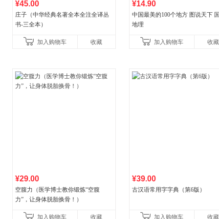
¥45.00
¥14.90
庄子（中华经典名著全本全注全译丛
中国最美的100个地方 图说天下 
书-三全本）
地理
加入购物车
收藏
加入购物车
收藏
¥29.00
¥39.00
空腹力（医学博士教你锻炼“空腹
古汉语常用字字典（第6版）
力”，让身体脱胎换骨！）
加入购物车
收藏
加入购物车
收藏