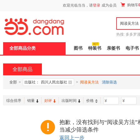
新
购物车
欢迎光临当当，请
登录
成为会员
窗
口
打
开
无
障
热搜:
多多罗
碍
传说
十日终
说
全部商品分类
图书
特装书
亲签书
电子书
明
页
面,
按
全部商品
Ctrl
加
波
全部
>
出版社：
四川人民出版社
>
阅读吴方法
清除筛选
浪
键
打
综合排序
销量
好评
出版时间
价格
-
开
导
盲
模
抱歉，没有找到与“阅读吴方法”
式
当减少筛选条件
返回上一步