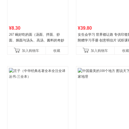
¥8.30
¥39.80
267 碗好吃的面（汤面、拌面、炒
女生会学习 世界都让路 专供印签
面、焗面与汤头、高汤、酱料的奇妙
附赠学习手册 创意明信片 试听课
组合，让你打开味蕾，感受面条的美
料包
加入购物车
收藏
加入购物车
收藏
妙滋味！令人无法抗拒的