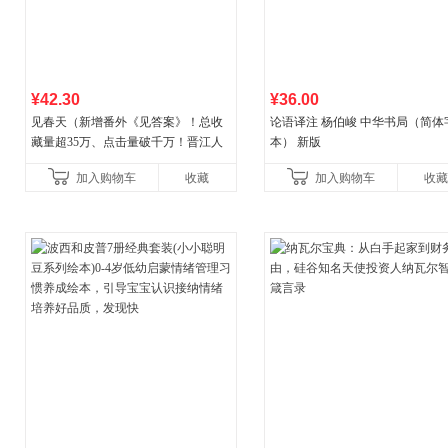
¥42.30
¥36.00
见春天（新增番外《见答案》！总收
论语译注 杨伯峻 中华书局（简体
藏量超35万、点击量破千万！晋江人
本） 新版
气作者 纵虎嗅花 催泪之作！）
加入购物车
收藏
加入购物车
收藏