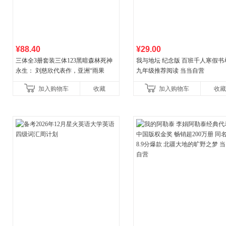
¥88.40
¥29.00
三体全3册套装三体123黑暗森林死神
我与地坛 纪念版 百班千人寒假书
永生： 刘慈欣代表作，亚洲“雨果
九年级推荐阅读 当当自营
奖”获奖作品！中国科幻基石丛书 科幻
加入购物车
收藏
加入购物车
收藏
小说代表作