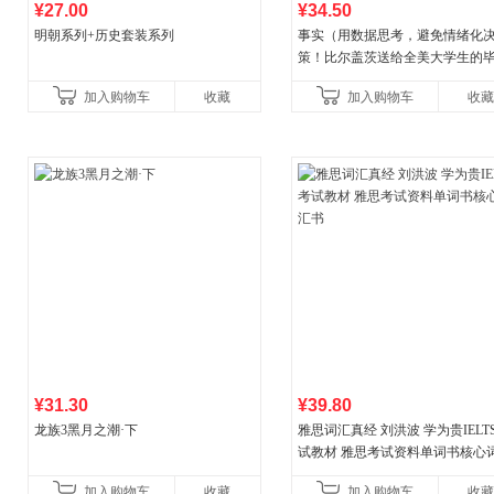
¥27.00
¥34.50
明朝系列+历史套装系列
事实（用数据思考，避免情绪化
策！比尔盖茨送给全美大学生的
礼物！比尔盖茨逢人就推荐的热
加入购物车
收藏
加入购物车
收藏
书！）读客经管文库
¥31.30
¥39.80
龙族3黑月之潮·下
雅思词汇真经 刘洪波 学为贵IELT
试教材 雅思考试资料单词书核心
书
加入购物车
收藏
加入购物车
收藏