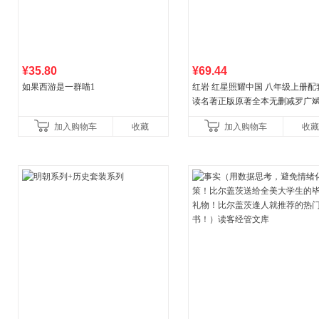
¥35.80
¥69.44
如果西游是一群喵1
红岩 红星照耀中国 八年级上册配
读名著正版原著全本无删减罗广
益言著套装共2册 红色经典阅读书
加入购物车
收藏
加入购物车
收藏
初中生课外书中国青