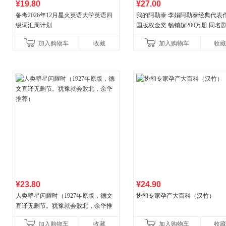
¥19.80
¥27.00
备考2026年12月星火英语大学英语四
我的阿勒泰 李娟阿勒泰经典代表作
级词汇周计划
国版权金奖 畅销超200万册 同名剧8
分爆款 北疆大地的旷野之梦 当当
加入购物车
收藏
加入购物车
收藏
¥23.80
¥24.90
人类群星闪耀时（1927年原版，德文
协和专家孕产大百科（汉竹）
直译无删节。犹豫就会败北，余华推
荐）
加入购物车
收藏
加入购物车
收藏