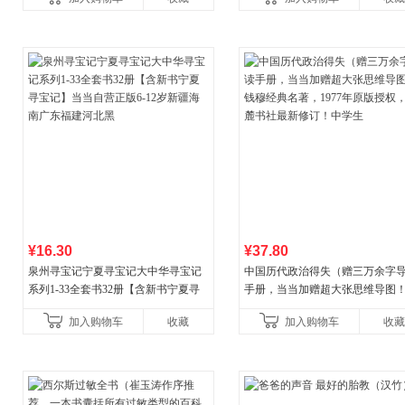
¥16.30
¥37.80
泉州寻宝记宁夏寻宝记大中华寻宝记
中国历代政治得失（赠三万余字
系列1-33全套书32册【含新书宁夏寻
手册，当当加赠超大张思维导图
宝记】当当自营正版6-12岁新疆海南
穆经典名著，1977年原版授权，
加入购物车
收藏
加入购物车
收藏
广东福建河北黑
书社最新修订！中学生