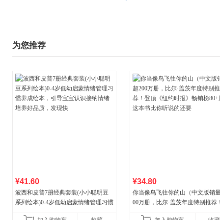
为您推荐
¥41.60
¥34.80
波西和皮普7册经典套装(小小聪明豆
你当像鸟飞往你的山（中文版销量
系列绘本)0-4岁低幼启蒙情绪管理习惯
00万册，比尔·盖茨年度特别推荐
养成绘本，引导宝宝认识接纳情绪培
顶《纽约时报》畅销榜80+周，这