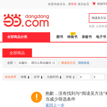
新
购物车
欢迎光临当当，请
登录
成为会员
窗
口
打
开
无
障
热搜:
从前有
碍
五种时间
9
说
全部商品分类
图书
特装书
亲签书
电子书
明
页
面,
按
全部商品
Ctrl
加
波
全部
>
出版社：
四川人民出版社
>
阅读吴方法
清除筛选
浪
键
打
综合排序
销量
好评
出版时间
价格
-
开
导
盲
模
抱歉，没有找到与“阅读吴方法”
式
当减少筛选条件
返回上一步