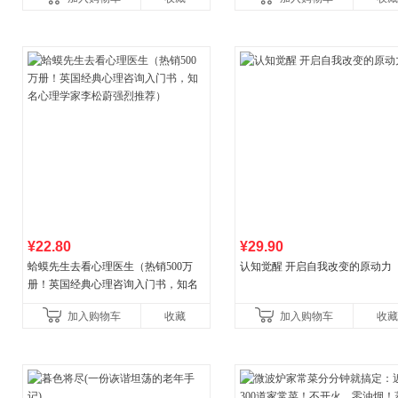
菘、张军、周黎安、王烁联
养好品质，发现快
¥22.80
¥29.90
蛤蟆先生去看心理医生（热销500万
认知觉醒 开启自我改变的原动力
册！英国经典心理咨询入门书，知名
心理学家李松蔚强烈推荐）
加入购物车
收藏
加入购物车
收藏