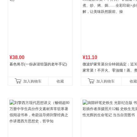
¥38.00
¥11.10
暮色将尽(一份诙谐坦荡的老年手记)
微波炉家常菜分分钟就搞定：近30
家常菜！不开火、零油烟！蒸、
炒、烤、焗……全彩印刷+步骤图
加入购物车
收藏
加入购物车
收藏
让美味跃然眼前、操