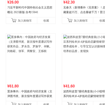
¥26.00
¥42.30
习近平新时代中国特色社会主义思想
见春天（新增番外《见答案》！
概论 2023新版 自考15041
藏量超35万、点击量破千万！晋
气作者 纵虎嗅花 催泪之作！）
加入购物车
收藏
加入购物车
收藏
¥61.80
¥41.60
置身事内：中国政府与经济发展（文
波西和皮普7册经典套装(小小聪
津图书奖、新京报年度通识写作获奖
系列绘本)0-4岁低幼启蒙情绪管
作品，罗永浩、罗振宇、何帆、刘格
养成绘本，引导宝宝认识接纳情
加入购物车
收藏
加入购物车
收藏