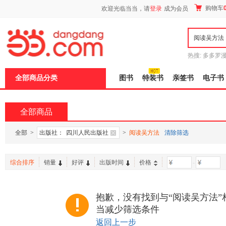
新
购物车
欢迎光临当当，请
登录
成为会员
窗
口
打
开
无
障
热搜:
多多罗
碍
传说
十日终
说
全部商品分类
图书
特装书
亲签书
电子书
明
页
面,
按
全部商品
Ctrl
加
波
全部
>
出版社：
四川人民出版社
>
阅读吴方法
清除筛选
浪
键
打
综合排序
销量
好评
出版时间
价格
-
开
导
盲
模
抱歉，没有找到与“阅读吴方法”
式
当减少筛选条件
返回上一步