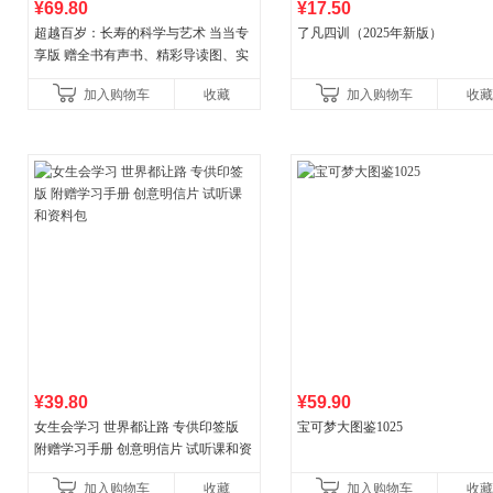
¥69.80
¥17.50
超越百岁：长寿的科学与艺术 当当专
了凡四训（2025年新版）
享版 赠全书有声书、精彩导读图、实
操教学视频 官方全新升级版 三大专属
加入购物车
收藏
加入购物车
收藏
权益
¥39.80
¥59.90
女生会学习 世界都让路 专供印签版
宝可梦大图鉴1025
附赠学习手册 创意明信片 试听课和资
料包
加入购物车
收藏
加入购物车
收藏