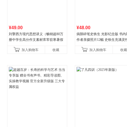
¥49.00
¥48.00
刘擎西方现代思想讲义（畅销超80万
病隙碎笔史铁生 光影纪念版 书内
册中学生高分作文素材库常驻寒暑假
作者亲摄照片12幅 史铁生充满灵
阅读书单，奇葩说导师刘擎经典之作
辉的生命笔记 当当自营图书
加入购物车
收藏
加入购物车
收藏
讲透西方思想史，哲学知