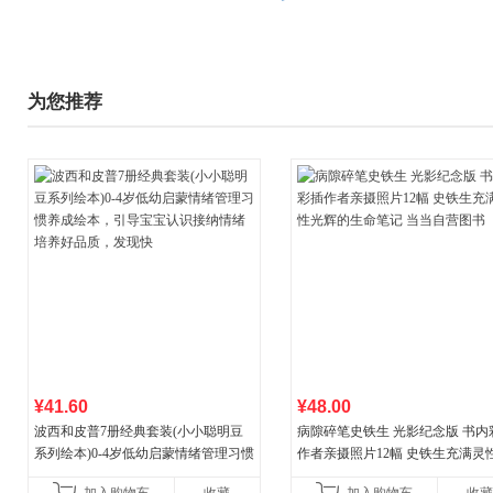
为您推荐
¥41.60
¥48.00
波西和皮普7册经典套装(小小聪明豆
病隙碎笔史铁生 光影纪念版 书内
系列绘本)0-4岁低幼启蒙情绪管理习惯
作者亲摄照片12幅 史铁生充满灵
养成绘本，引导宝宝认识接纳情绪培
辉的生命笔记 当当自营图书