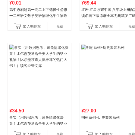
¥0.01
¥69.44
高中必刷题高一高二上下选择性必修
红岩 红星照耀中国 八年级上册配
一二三语文数学英语物理化学生物政
读名著正版原著全本无删减罗广
治历史地理人教版同步练习册狂k重点
益言著套装共2册 红色经典阅读书
加入购物车
收藏
加入购物车
收藏
教辅资料
初中生课外书中国青
¥34.50
¥27.00
事实（用数据思考，避免情绪化决
明朝系列+历史套装系列
策！比尔盖茨送给全美大学生的毕业
礼物！比尔盖茨逢人就推荐的热门大
加入购物车
收藏
加入购物车
收藏