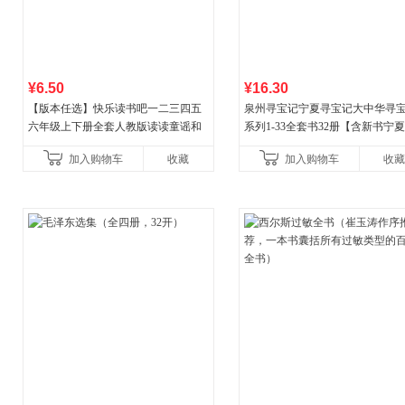
¥6.50
¥16.30
【版本任选】快乐读书吧一二三四五
泉州寻宝记宁夏寻宝记大中华寻
六年级上下册全套人教版读读童谣和
系列1-33全套书32册【含新书宁
儿歌小鲤鱼跳龙门和大人一起读中国
宝记】当当自营正版6-12岁新疆
加入购物车
收藏
加入购物车
收藏
古代寓言安徒生童话学生阅
广东福建河北黑