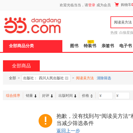
新
购物车
欢迎光临当当，请
登录
成为会员
窗
口
打
开
无
障
热搜:
白狼星
碍
师3
重建秦
说
全部商品分类
图书
特装书
亲签书
电子书
明
页
面,
按
全部商品
Ctrl
加
波
全部
>
出版社：
四川人民出版社
>
阅读吴方法
清除筛选
浪
键
打
综合排序
销量
好评
出版时间
价格
-
开
导
盲
模
抱歉，没有找到与“阅读吴方法”
式
当减少筛选条件
返回上一步