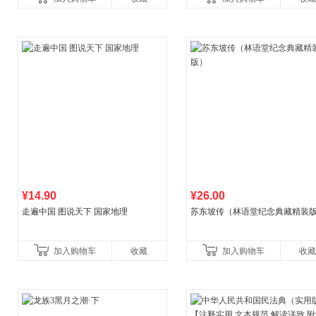
书！）读客经管文库
¥14.90
¥26.00
走遍中国 图说天下 国家地理
苏东坡传（林语堂纪念典藏精装
加入购物车
收藏
加入购物车
收藏