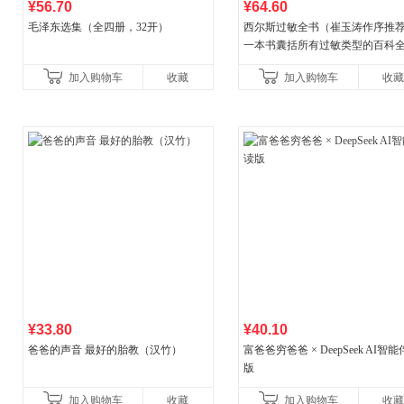
¥56.70
¥64.60
毛泽东选集（全四册，32开）
西尔斯过敏全书（崔玉涛作序推
一本书囊括所有过敏类型的百科
书）
加入购物车
收藏
加入购物车
收藏
¥33.80
¥40.10
爸爸的声音 最好的胎教（汉竹）
富爸爸穷爸爸 × DeepSeek AI智
版
加入购物车
收藏
加入购物车
收藏