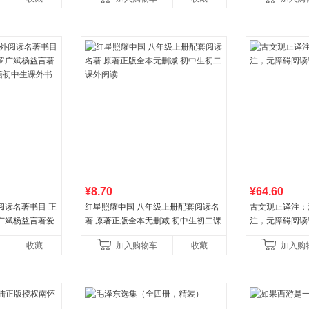
¥8.70
¥64.60
阅读名著书目 正
红星照耀中国 八年级上册配套阅读名
古文观止译注：
广斌杨益言著爱
著 原著正版全本无删减 初中生初二课
注，无障碍阅读!
初中生课外书中
外阅读
收藏
加入购物车
收藏
加入购