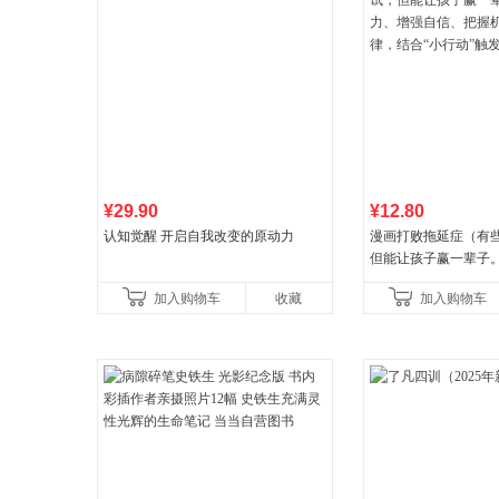
¥29.90
¥12.80
认知觉醒 开启自我改变的原动力
漫画打败拖延症（有
但能让孩子赢一辈子
强自信、把握机遇、
加入购物车
收藏
加入购物车
合“小行动”触发大脑