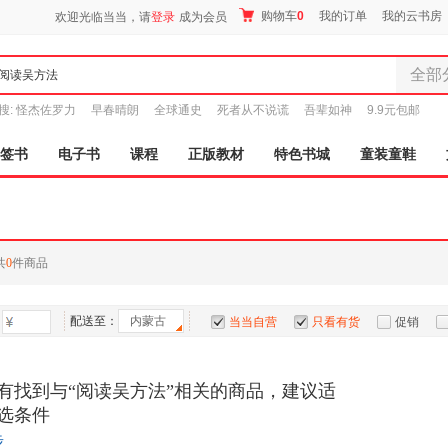
购物车
0
我的订单
我的云书房
欢迎光临当当，请
登录
成为会员
全部
全部分
搜:
怪杰佐罗力
早春晴朗
全球通史
死者从不说谎
吾辈如神
9.9元包邮
尾品汇
图书
签书
电子书
课程
正版教材
特色书城
童装童鞋
电子书
音像
影视
时尚美
共
0
件商品
母婴用
玩具
配送至：
内蒙古
孕婴服
当当自营
只看有货
促销
童装童
特卖
预售
入驻商家
家居日
有找到与“阅读吴方法”相关的商品，建议适
家具装
选条件
服装
步
鞋