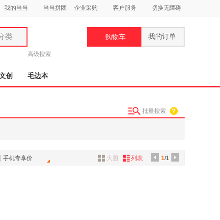
我的当当
当当拼团
企业采购
客户服务
切换无障碍
分类
我的订单
购物车
类
高级搜索
文创
毛边本
批量搜索
妆
品
饰
手机专享价
大图
列表
1
/1
鞋
用
饰