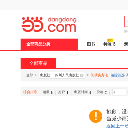
新
窗
口
打
开
无
障
热
碍
说
全部商品分类
图书
特装书
亲
明
页
面,
按
全部商品
Ctrl
加
波
全部
>
出版社：
四川人民出版社
>
阅读吴方法
清除筛选
浪
键
打
综合排序
销量
好评
出版时间
价格
-
开
导
盲
模
抱歉，没
式
当减少筛
返回上一