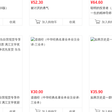
¥52.30
¥64.60
6版）
被讨厌的勇气
聪明的投资者（
一生的精神导师
收藏
加入购物车
收藏
加入购
¥30.00
¥35.90
自营现货专享作
道德经（中华经典名著全本全注全译-
如果历史是一群
 漓江文学奖获
三全本）
优先发货 当当自
收藏
加入购物车
收藏
加入购