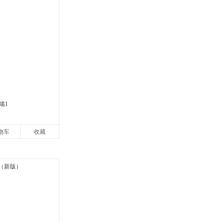
喵1
物车
收藏