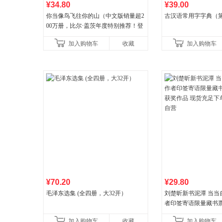
¥34.80
¥39.00
你当像鸟飞往你的山（中文版销量超2
古汉语常用字字典（第
00万册，比尔·盖茨年度特别推荐！登
顶《纽约时报》畅销榜80+周，这本书
加入购物车
收藏
加入购物车
比你听说的还要
¥70.20
¥29.80
毛泽东选集 (全四册，大32开）
刘楚昕新书泥潭 当当
者印签寄语限量藏书票
奖作品 现货充足下单
加入购物车
收藏
加入购物车