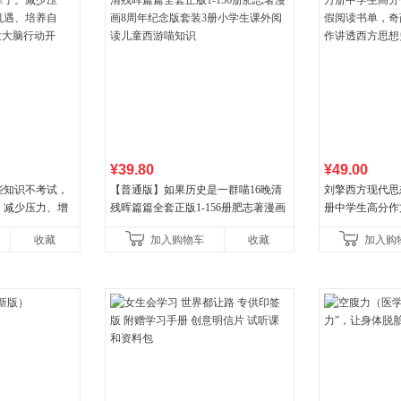
¥39.80
¥49.00
些知识不考试，
【普通版】如果历史是一群喵16晚清
刘擎西方现代思
。减少压力、增
残晖篇篇全套正版1-156册肥志著漫画
册中学生高分作
培养自律，结
8周年纪念版套装3册小学生课外阅读
阅读书单，奇葩
收藏
加入购物车
收藏
加入购
行动开
儿童西游喵知识
讲透西方思想史