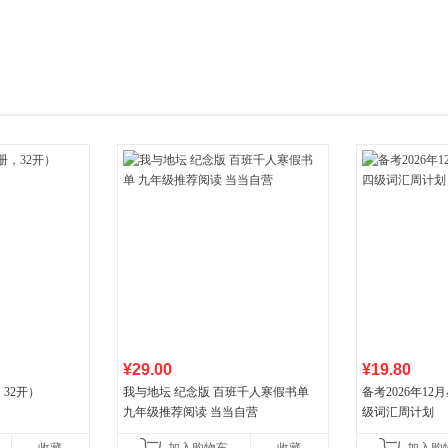
箱包皮
手表饰
运动户
汽车用
食品
手机通
数码影
电脑办
大家电
家用电
¥29.00
¥19.80
32开）
我与地坛 纪念版 百班千人寒假书单
备考2026年1
九年级推荐阅读 当当自营
级词汇周计划