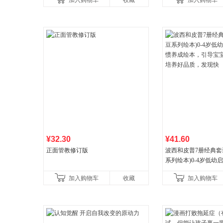
加入购物车
收藏
加入购物车
¥32.30
¥41.60
正面管教修订版
波西和皮普7册经典套
系列绘本)0-4岁低幼
养成绘本，引导宝宝
加入购物车
收藏
加入购物车
养好品质，发现快