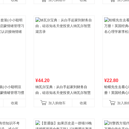
收藏
加入购物车
收藏
加入购
¥44.20
¥22.80
装(小小聪明豆
纳瓦尔宝典：从白手起家到财务自
蛤蟆先生去看心
启蒙情绪管理习惯
由，硅谷知名天使投资人纳瓦尔智慧
册！英国经典心
认识接纳情绪培
箴言录
心理学家李松蔚
收藏
加入购物车
收藏
加入购