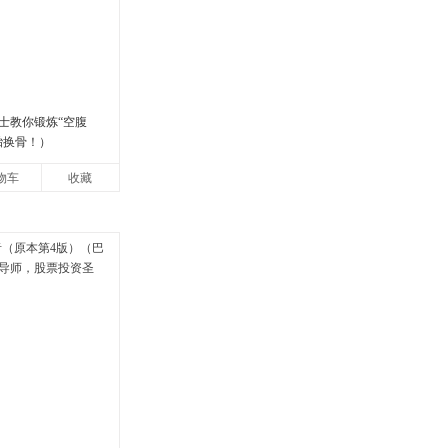
士教你锻炼“空腹
胎换骨！）
物车
收藏