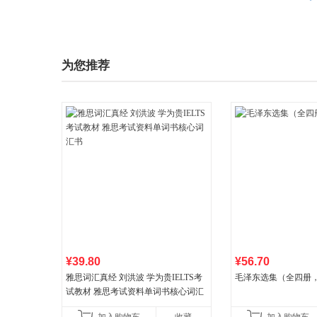
为您推荐
¥39.80
¥56.70
雅思词汇真经 刘洪波 学为贵IELTS考
毛泽东选集（全四册，
试教材 雅思考试资料单词书核心词汇
书