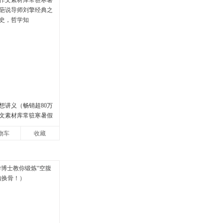
想讲义（畅销超80万
文素材库常驻寒暑假
说导师刘擎经典之作
物车
收藏
，哲学知