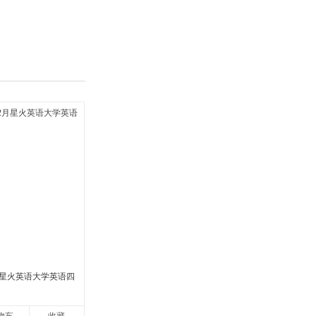
具
品
外
品
讯
音
公
器
2月星火英语大学英语四