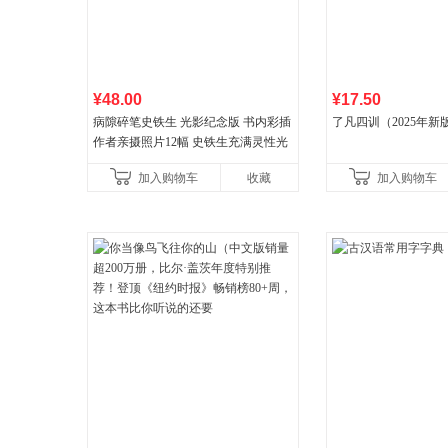
¥48.00
¥17.50
病隙碎笔史铁生 光影纪念版 书内彩插
了凡四训（2025年新
作者亲摄照片12幅 史铁生充满灵性光
辉的生命笔记 当当自营图书
加入购物车
收藏
加入购物车