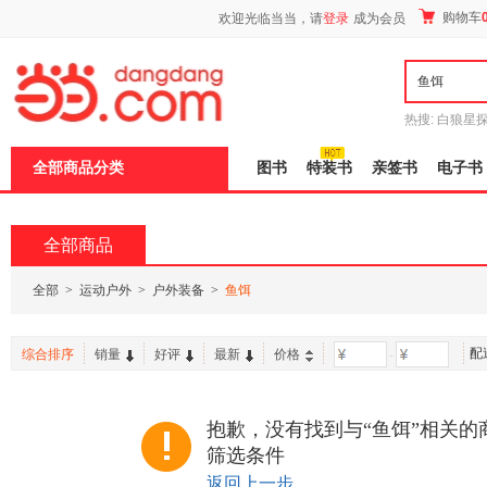
新
购物车
欢迎光临当当，请
登录
成为会员
窗
口
打
开
无
障
热搜:
白狼星
碍
师3
重建秦
说
全部商品分类
图书
特装书
亲签书
电子书
明
页
面,
按
全部商品
Ctrl
加
波
全部
>
运动户外
>
户外装备
>
鱼饵
浪
键
打
配
综合排序
销量
好评
最新
价格
-
开
导
盲
模
抱歉，没有找到与“鱼饵”相关的
式
筛选条件
返回上一步