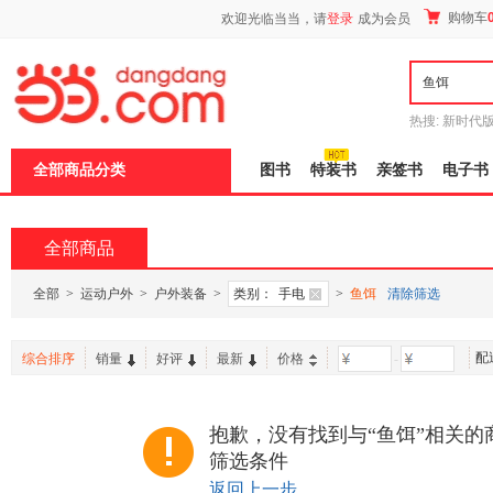
新
购物车
欢迎光临当当，请
登录
成为会员
窗
口
打
开
无
障
热搜:
新时代
碍
有兽焉全集
说
全部商品分类
图书
特装书
亲签书
电子书
明
页
面,
按
全部商品
Ctrl
加
波
全部
>
运动户外
>
户外装备
>
类别：
手电
>
鱼饵
清除筛选
浪
键
打
配
综合排序
销量
好评
最新
价格
-
开
导
盲
模
抱歉，没有找到与“鱼饵”相关的
式
筛选条件
返回上一步